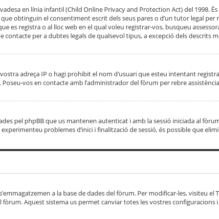
adesa en línia infantil (Child Online Privacy and Protection Act) del 1998. És 
e obtinguin el consentiment escrit dels seus pares o d’un tutor legal per r
 que es registra o al lloc web en el qual voleu registrar-vos, busqueu asse
 contacte per a dubtes legals de qualsevol tipus, a excepció dels descrits mé
vostra adreça IP o hagi prohibit el nom d’usuari que esteu intentant registra
ta. Poseu-vos en contacte amb l’administrador del fòrum per rebre assistència
 creades pel phpBB que us mantenen autenticat i amb la sessió iniciada al fò
Si experimenteu problemes d’inici i finalització de sessió, és possible que elim
 s’emmagatzemen a la base de dades del fòrum. Per modificar-les, visiteu el Ta
l fòrum. Aquest sistema us permet canviar totes les vostres configuracions i