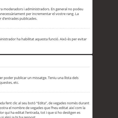
 ara moderadors i administradors. En general no podeu
innecessàriament per incrementar el vostre rang. La
 d’entrades publicades.
inistrador ha habilitat aquesta funció. Això és per evitar
er poder publicar un missatge. Teniu una llista dels
questes, etc.
da fent clic al seu botó “Edita”, de vegades només durant
 mostra el nombre de vegades que l’heu editat així com la
 qui ha editat l’entrada, tot i que si ho desitgen es
i algú ja hi ha respost.