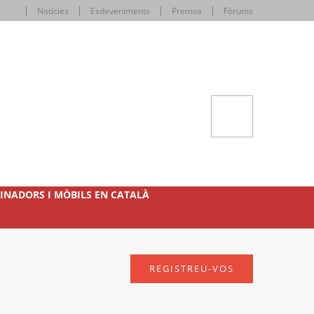
Notícies
Esdeveniments
Premsa
Fòrums
INADORS I MÒBILS EN CATALÀ
REGISTREU-VOS