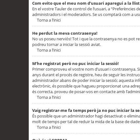
Com evito que el meu nom d’usuari aparegui a la llis
En el vostre Tauler de control de l’usuari, a “Preferències d
administradors i el moderadors. Se us comptarà com a usu
Torna a l’inici
He perdut la meva contrasenya!
No us poseu nerviós! Tot i que la contrasenya no es pot recup
podreu tornar a iniciar la sessió aviat.
Torna a l’inici
M’he registrat però no puc iniciar la sessió!
Primer comproveu el vostre nom d’usuari i contrasenya. Si
anys durant el procés de registre, heu de seguir les instru
administrador abans de poder iniciar la sessió; aquesta inf
electrònic, és possible que hagueu proporcionat una adreça
és correcta, proveu de posar-vos en contacte amb l’admini
Torna a l’inici
Vaig registrar-me fa temps però ja no puc iniciar la se
És possible que un administrador hagi desactivat o elimin
molt de temps per tal de reduir la mida de la base de dades
Torna a l’inici