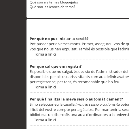
Què són els temes bloquejats?
Què són les icones de tema?
Problemes d’inici de sessió i registre
Per què no puc iniciar la sessió?
Pot passar per diverses raons. Primer, assegureu-vos de q
vos que no us han expulsat. També és possible que l’admini
Torna a l’inici
Per què cal que em registri?
És possible que no calgui, és decisió de l’administrador del
disponibles per als usuaris visitants com ara definir avata
per registrar-se, per tant, és recomanable que ho feu.
Torna a l’inici
Per què finalitza la meva sessió automàticament?
Si no seleccioneu la casella
Inicia la sessió a cada visita au
il·lícit del vostre compte per algú altre. Per mantenir la s
biblioteca, un cibercafè, una aula d’ordinadors a la universi
Torna a l’inici