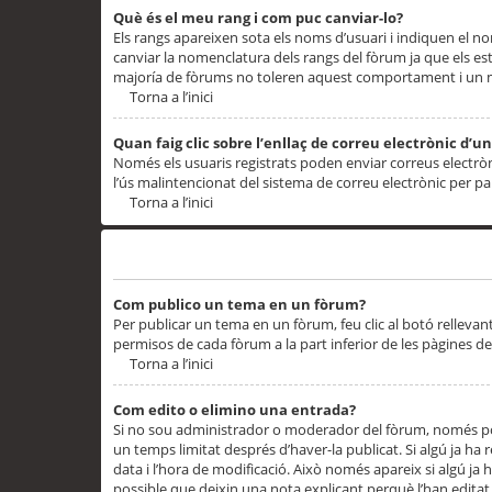
Què és el meu rang i com puc canviar-lo?
Els rangs apareixen sota els noms d’usuari i indiquen el
canviar la nomenclatura dels rangs del fòrum ja que els es
majoría de fòrums no toleren aquest comportament i un 
Torna a l’inici
Quan faig clic sobre l’enllaç de correu electrònic d’u
Només els usuaris registrats poden enviar correus electrònic
l’ús malintencionat del sistema de correu electrònic per p
Torna a l’inici
Problemes de publicació
Com publico un tema en un fòrum?
Per publicar un tema en un fòrum, feu clic al botó rellevan
permisos de cada fòrum a la part inferior de les pàgines d
Torna a l’inici
Com edito o elimino una entrada?
Si no sou administrador o moderador del fòrum, només pod
un temps limitat després d’haver-la publicat. Si algú ja ha 
data i l’hora de modificació. Això només apareix si algú ja
possible que deixin una nota explicant perquè l’han editat