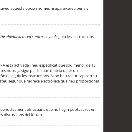
ctiveu aquesta opció i només hi apareixereu per als
a
He oblidat la meva contrasenya
. Seguiu les instruccions i
PPA està activada i heu especificat que sou menor de 13
es nous, ja sigui per l’usuari mateix o per un
ònic, seguiu les instruccions. Si no heu rebut cap correu
 esteu segur que l’adreça electrònica que heu proporcionat
periòdicament els usuaris que no hagin publicat res en
es discussions del fòrum.