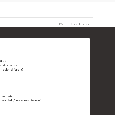
PMF
Inicia la sessió
ilio?
p d’usuaris?
n color diferent?
desitjats!
 part d’algú en aquest fòrum!