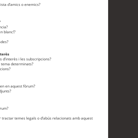
lista d’amics o enemics?
?
ncia?
n blanc!?
ades?
terès
 d’interès i les subscripcions?
n tema determinats?
cions?
eten en aquest fòrum?
djunts?
òrum?
 tractar temes legals o d’abús relacionats amb aquest