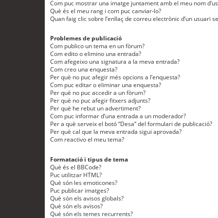
Com puc mostrar una imatge juntament amb el meu nom d’us
Què és el meu rang i com puc canviar-lo?
Quan faig clic sobre l’enllaç de correu electrònic d’un usuari s
Problemes de publicació
Com publico un tema en un fòrum?
Com edito o elimino una entrada?
Com afegeixo una signatura a la meva entrada?
Com creo una enquesta?
Per què no puc afegir més opcions a l’enquesta?
Com puc editar o eliminar una enquesta?
Per què no puc accedir a un fòrum?
Per què no puc afegir fitxers adjunts?
Per què he rebut un advertiment?
Com puc informar d’una entrada a un moderador?
Per a què serveix el botó “Desa” del formulari de publicació?
Per què cal que la meva entrada sigui aprovada?
Com reactivo el meu tema?
Formatació i tipus de tema
Què és el BBCode?
Puc utilitzar HTML?
Què són les emoticones?
Puc publicar imatges?
Què són els avisos globals?
Què són els avisos?
Què són els temes recurrents?