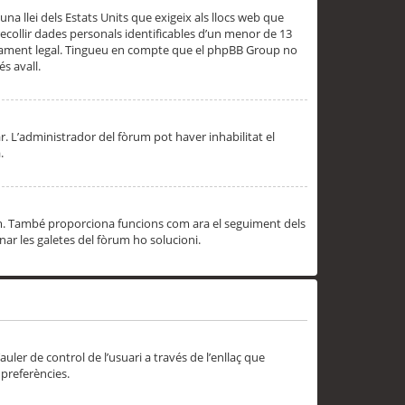
una llei dels Estats Units que exigeix als llocs web que
ecollir dades personals identificables d’un menor de 13
ssorament legal. Tingueu en compte que el phpBB Group no
s avall.
r. L’administrador del fòrum pot haver inhabilitat el
.
rum. També proporciona funcions com ara el seguiment dels
inar les galetes del fòrum ho solucioni.
uler de control de l’usuari a través de l’enllaç que
 preferències.