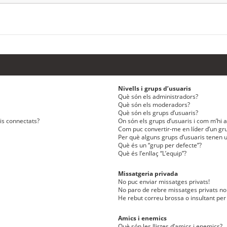
Nivells i grups d’usuaris
Què són els administradors?
Què són els moderadors?
Què són els grups d’usuaris?
ris connectats?
On són els grups d’usuaris i com m’hi af
Com puc convertir-me en líder d’un gru
Per què alguns grups d’usuaris tenen u
Què és un “grup per defecte”?
Què és l’enllaç “L’equip”?
Missatgeria privada
No puc enviar missatges privats!
No paro de rebre missatges privats no 
He rebut correu brossa o insultant per
Amics i enemics
Què són les llistes d’amics i enemics?