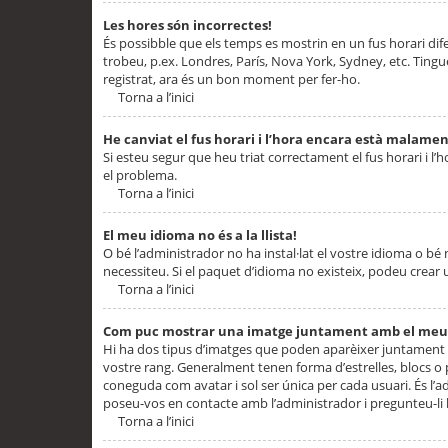
Les hores són incorrectes!
És possibble que els temps es mostrin en un fus horari difere
trobeu, p.ex. Londres, París, Nova York, Sydney, etc. Ting
registrat, ara és un bon moment per fer-ho.
Torna a l’inici
He canviat el fus horari i l’hora encara està malamen
Si esteu segur que heu triat correctament el fus horari i l’h
el problema.
Torna a l’inici
El meu idioma no és a la llista!
O bé l’administrador no ha instal·lat el vostre idioma o bé
necessiteu. Si el paquet d’idioma no existeix, podeu crear u
Torna a l’inici
Com puc mostrar una imatge juntament amb el meu
Hi ha dos tipus d’imatges que poden aparèixer juntament a
vostre rang. Generalment tenen forma d’estrelles, blocs o
coneguda com avatar i sol ser única per cada usuari. És l’a
poseu-vos en contacte amb l’administrador i pregunteu-li l
Torna a l’inici