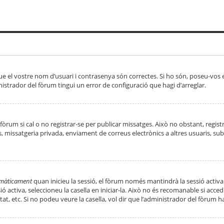
ue el vostre nom d’usuari i contrasenya són correctes. Si ho són, poseu-vos
strador del fòrum tingui un error de configuració que hagi d’arreglar.
 fòrum si cal o no registrar-se per publicar missatges. Això no obstant, regis
rs, missatgeria privada, enviament de correus electrònics a altres usuaris, 
tomàticament
quan inicieu la sessió, el fòrum només mantindrà la sessió activa
essió activa, seleccioneu la casella en iniciar-la. Això no és recomanable si ac
tat, etc. Si no podeu veure la casella, vol dir que l’administrador del fòrum h