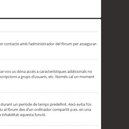
 en contacte amb l’administrador del fòrum per assegurar-
trar-vos us dóna accés a característiques addicionals no
subscripcions a grups d’usuaris, etc. Només cal un moment
 durant un període de temps predefinit. Això evita l’ús
cediu al fòrum des d’un ordinador compartit p.ex. en una
a inhabilitat aquesta funció.