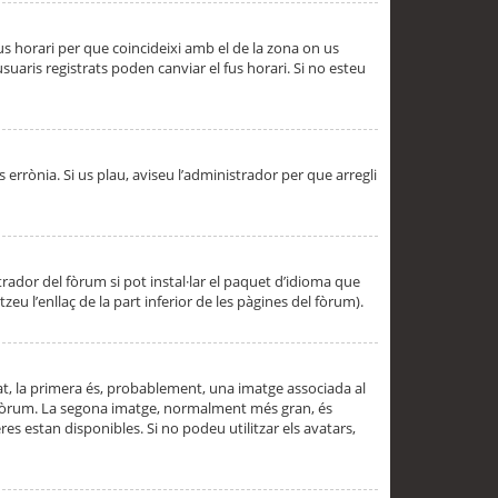
 fus horari per que coincideixi amb el de la zona on us
aris registrats poden canviar el fus horari. Si no esteu
s errònia. Si us plau, aviseu l’administrador per que arregli
rador del fòrum si pot instal·lar el paquet d’idioma que
u l’enllaç de la part inferior de les pàgines del fòrum).
t, la primera és, probablement, una imatge associada al
l fòrum. La segona imatge, normalment més gran, és
es estan disponibles. Si no podeu utilitzar els avatars,