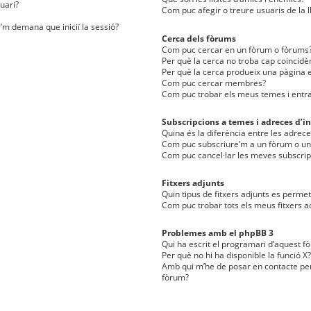
uari?
Com puc afegir o treure usuaris de la l
e’m demana que iniciï la sessió?
Cerca dels fòrums
Com puc cercar en un fòrum o fòrums
Per què la cerca no troba cap coincidè
Per què la cerca produeix una pàgina e
Com puc cercar membres?
Com puc trobar els meus temes i entr
Subscripcions a temes i adreces d’in
Quina és la diferència entre les adreces
Com puc subscriure’m a un fòrum o u
Com puc cancel·lar les meves subscrip
Fitxers adjunts
Quin tipus de fitxers adjunts es perm
Com puc trobar tots els meus fitxers a
Problemes amb el phpBB 3
Qui ha escrit el programari d’aquest f
Per què no hi ha disponible la funció X?
Amb qui m’he de posar en contacte per
fòrum?