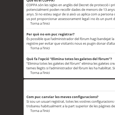
Què és el COPPA?
COPPA són les sigles en anglès del Decret de protecció i priv
potencialment poden recollir dades de menors de 13 anys qu
anys. Si no esteu segur de si això us aplica com a persona
us pot proporcionar assessorament legal i no és un punt de
Torna a l’inici
Per què no em puc registrar?
És possible que l’administrador del fòrum hagi bandejat la 
registre per evitar que visitants nous es pugin donar d’al
Torna a l’inici
Què fa l’opció “Elimina totes les galetes del fòrum”?
“Elimina totes les galetes del fòrum” elimina les galetes
temes llegits si l’administrador del fòrum les ha habilitat. 
Torna a l’inici
Preferències i configuracions de l’usuari
Com puc canviar les meves configuracions?
Si sou un usuari registrat, totes les vostres configuracions
trobareu habitualment a la part superior de les pàgines de
Torna a l’inici