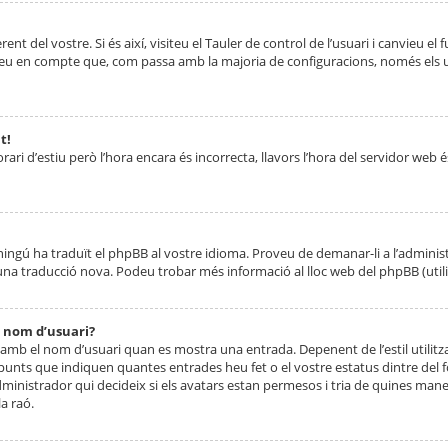
nt del vostre. Si és així, visiteu el Tauler de control de l’usuari i canvieu el
ueu en compte que, com passa amb la majoria de configuracions, només els usu
t!
orari d’estiu però l’hora encara és incorrecta, llavors l’hora del servidor web é
 ningú ha traduït el phpBB al vostre idioma. Proveu de demanar-li a l’administ
na traducció nova. Podeu trobar més informació al lloc web del phpBB (utilitze
 nom d’usuari?
mb el nom d’usuari quan es mostra una entrada. Depenent de l’estil utilitza
 punts que indiquen quantes entrades heu fet o el vostre estatus dintre de
dministrador qui decideix si els avatars estan permesos i tria de quines maner
a raó.