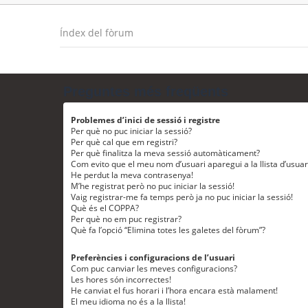
Índex del fòrum
Preguntes més freqüents
Problemes d’inici de sessió i registre
Per què no puc iniciar la sessió?
Per què cal que em registri?
Per què finalitza la meva sessió automàticament?
Com evito que el meu nom d’usuari aparegui a la llista d’usua
He perdut la meva contrasenya!
M’he registrat però no puc iniciar la sessió!
Vaig registrar-me fa temps però ja no puc iniciar la sessió!
Què és el COPPA?
Per què no em puc registrar?
Què fa l’opció “Elimina totes les galetes del fòrum”?
Preferències i configuracions de l’usuari
Com puc canviar les meves configuracions?
Les hores són incorrectes!
He canviat el fus horari i l’hora encara està malament!
El meu idioma no és a la llista!