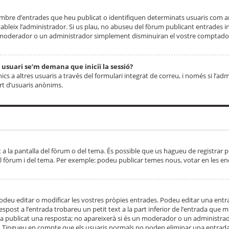
 nombre d’entrades que heu publicat o identifiquen determinats usuaris com
tableix l’administrador. Si us plau, no abuseu del fòrum publicant entrades 
moderador o un administrador simplement disminuiran el vostre comptador
n usuari se’m demana que iniciï la sessió?
s a altres usuaris a través del formulari integrat de correu, i només si l’adm
art d’usuaris anònims.
t a la pantalla del fòrum o del tema. És possible que us hagueu de registrar p
el fòrum i del tema. Per exemple: podeu publicar temes nous, votar en les en
eu editar o modificar les vostres pròpies entrades. Podeu editar una entra
respost a l’entrada trobareu un petit text a la part inferior de l’entrada que
 ha publicat una resposta; no apareixerà si és un moderador o un administrador
. Tingueu en compte que els usuaris normals no poden eliminar una entrada s