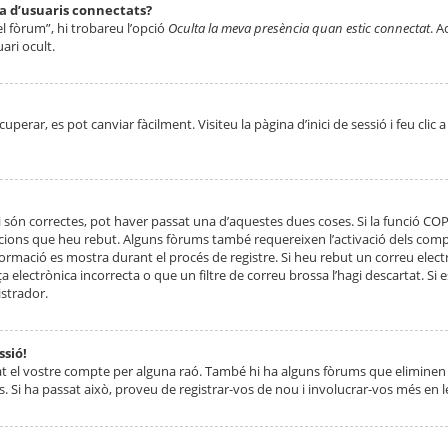
ta d’usuaris connectats?
el fòrum”, hi trobareu l’opció
Oculta la meva presència quan estic connectat
. A
ari ocult.
erar, es pot canviar fàcilment. Visiteu la pàgina d’inici de sessió i feu clic 
 són correctes, pot haver passat una d’aquestes dues coses. Si la funció CO
ccions que heu rebut. Alguns fòrums també requereixen l’activació dels compt
ormació es mostra durant el procés de registre. Si heu rebut un correu electr
 electrònica incorrecta o que un filtre de correu brossa l’hagi descartat. Si
strador.
ssió!
at el vostre compte per alguna raó. També hi ha alguns fòrums que eliminen 
. Si ha passat això, proveu de registrar-vos de nou i involucrar-vos més en l