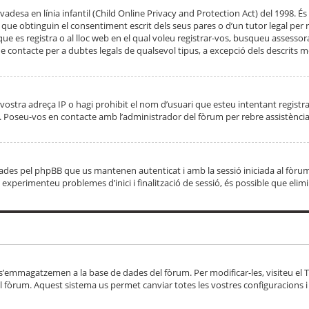
adesa en línia infantil (Child Online Privacy and Protection Act) del 1998. És 
e obtinguin el consentiment escrit dels seus pares o d’un tutor legal per r
 que es registra o al lloc web en el qual voleu registrar-vos, busqueu asse
 contacte per a dubtes legals de qualsevol tipus, a excepció dels descrits mé
vostra adreça IP o hagi prohibit el nom d’usuari que esteu intentant registra
ta. Poseu-vos en contacte amb l’administrador del fòrum per rebre assistència
 creades pel phpBB que us mantenen autenticat i amb la sessió iniciada al fò
Si experimenteu problemes d’inici i finalització de sessió, és possible que elim
 s’emmagatzemen a la base de dades del fòrum. Per modificar-les, visiteu el Ta
l fòrum. Aquest sistema us permet canviar totes les vostres configuracions i