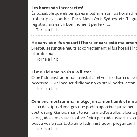
Les hores són incorrectes!
És possibble que els temps es mostrin en un fus horari difere
trobeu, p.ex. Londres, París, Nova York, Sydney, etc. Ting
registrat, ara és un bon moment per fer-ho.
Torna a l’inici
He canviat el fus horari i l’hora encara està malamen
Si esteu segur que heu triat correctament el fus horari i l’h
el problema.
Torna a l’inici
El meu idioma no és a la llista!
O bé l’administrador no ha instal·lat el vostre idioma o bé
necessiteu. Si el paquet d’idioma no existeix, podeu crear u
Torna a l’inici
Com puc mostrar una imatge juntament amb el meu
Hi ha dos tipus d’imatges que poden aparèixer juntament a
vostre rang. Generalment tenen forma d’estrelles, blocs o
coneguda com avatar i sol ser única per cada usuari. És l’a
poseu-vos en contacte amb l’administrador i pregunteu-li l
Torna a l’inici