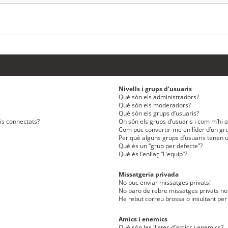
Nivells i grups d’usuaris
Què són els administradors?
Què són els moderadors?
Què són els grups d’usuaris?
ris connectats?
On són els grups d’usuaris i com m’hi af
Com puc convertir-me en líder d’un gru
Per què alguns grups d’usuaris tenen u
Què és un “grup per defecte”?
Què és l’enllaç “L’equip”?
Missatgeria privada
No puc enviar missatges privats!
No paro de rebre missatges privats no 
He rebut correu brossa o insultant per
Amics i enemics
Què són les llistes d’amics i enemics?