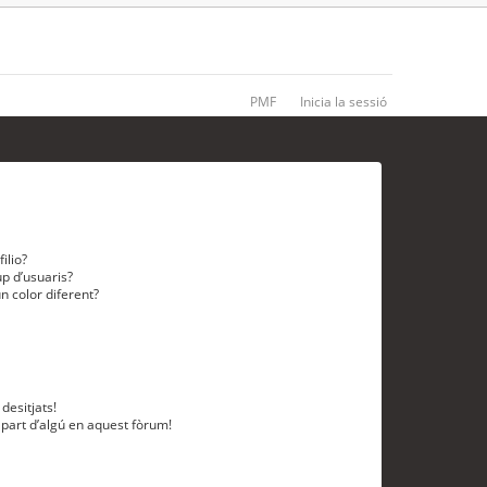
PMF
Inicia la sessió
ilio?
p d’usuaris?
n color diferent?
desitjats!
 part d’algú en aquest fòrum!