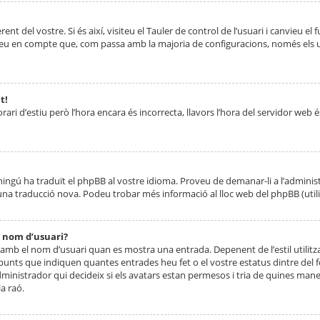
nt del vostre. Si és així, visiteu el Tauler de control de l’usuari i canvieu el
ueu en compte que, com passa amb la majoria de configuracions, només els usu
t!
orari d’estiu però l’hora encara és incorrecta, llavors l’hora del servidor web é
 ningú ha traduït el phpBB al vostre idioma. Proveu de demanar-li a l’administ
na traducció nova. Podeu trobar més informació al lloc web del phpBB (utilitze
 nom d’usuari?
mb el nom d’usuari quan es mostra una entrada. Depenent de l’estil utilitza
 punts que indiquen quantes entrades heu fet o el vostre estatus dintre de
dministrador qui decideix si els avatars estan permesos i tria de quines maner
a raó.