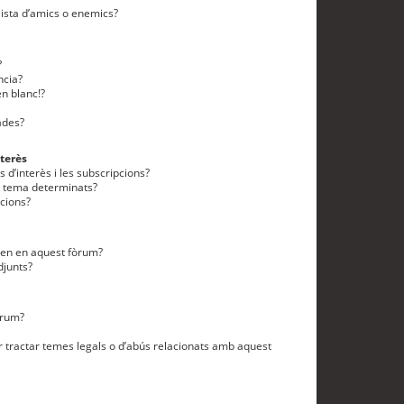
lista d’amics o enemics?
?
ncia?
n blanc!?
ades?
terès
 d’interès i les subscripcions?
n tema determinats?
cions?
eten en aquest fòrum?
djunts?
òrum?
 tractar temes legals o d’abús relacionats amb aquest