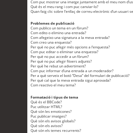
Com puc mostrar una imatge juntament amb el meu nom d’us
Què és el meu rang i com puc canviar-lo?
Quan faig clic sobre l’enllaç de correu electrònic d’un usuari s
Problemes de publicació
Com publico un tema en un fòrum?
Com edito o elimino una entrada?
Com afegeixo una signatura a la meva entrada?
Com creo una enquesta?
Per què no puc afegir més opcions a l’enquesta?
Com puc editar o eliminar una enquesta?
Per què no puc accedir a un fòrum?
Per què no puc afegir fitxers adjunts?
Per què he rebut un advertiment?
Com puc informar d’una entrada a un moderador?
Per a què serveix el botó “Desa” del formulari de publicació?
Per què cal que la meva entrada sigui aprovada?
Com reactivo el meu tema?
Formatació i tipus de tema
Què és el BBCode?
Puc utilitzar HTML?
Què són les emoticones?
Puc publicar imatges?
Què són els avisos globals?
Què són els avisos?
Què són els temes recurrents?