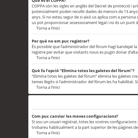
Què és el COPPA?
COPPA són les sigles en anglès del Decret de protecció i priv
potencialment poden recollir dades de menors de 13 anys qu
anys. Si no esteu segur de si això us aplica com a persona
us pot proporcionar assessorament legal i no és un punt de
Torna a l’inici
Per què no em puc registrar?
És possible que l’administrador del fòrum hagi bandejat la 
registre per evitar que visitants nous es pugin donar d’al
Torna a l’inici
Què fa l’opció “Elimina totes les galetes del fòrum”?
“Elimina totes les galetes del fòrum” elimina les galetes
temes llegits si l’administrador del fòrum les ha habilitat. 
Torna a l’inici
Preferències i configuracions de l’usuari
Com puc canviar les meves configuracions?
Si sou un usuari registrat, totes les vostres configuracions
trobareu habitualment a la part superior de les pàgines de
Torna a l’inici