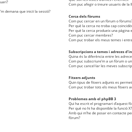
uari?
Com puc afegir o treure usuaris de la l
e’m demana que iniciï la sessió?
Cerca dels fòrums
Com puc cercar en un fòrum o fòrums
Per què la cerca no troba cap coincidè
Per què la cerca produeix una pàgina e
Com puc cercar membres?
Com puc trobar els meus temes i entr
Subscripcions a temes i adreces d’in
Quina és la diferència entre les adreces
Com puc subscriure’m a un fòrum o u
Com puc cancel·lar les meves subscrip
Fitxers adjunts
Quin tipus de fitxers adjunts es perm
Com puc trobar tots els meus fitxers a
Problemes amb el phpBB 3
Qui ha escrit el programari d’aquest f
Per què no hi ha disponible la funció X?
Amb qui m’he de posar en contacte per
fòrum?