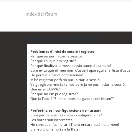
Índex del fòrum
Preguntes més freqüents
Problemes d’inici de sessió i registre
Per què no puc iniciar la sessió?
Per què cal que em registri?
Per què finalitza la meva sessió automàticament?
Com evito que el meu nom d’usuari aparegui a la llista d’usua
He perdut la meva contrasenya!
M’he registrat però no puc iniciar la sessió!
Vaig registrar-me fa temps però ja no puc iniciar la sessió!
Què és el COPPA?
Per què no em puc registrar?
Què fa l’opció “Elimina totes les galetes del fòrum”?
Preferències i configuracions de l’usuari
Com puc canviar les meves configuracions?
Les hores són incorrectes!
He canviat el fus horari i l’hora encara està malament!
El meu idioma no és a la llista!