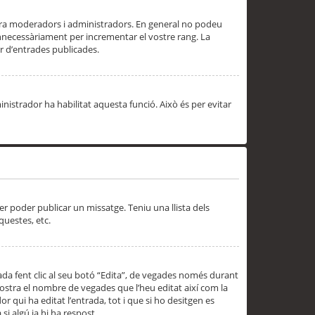
 ara moderadors i administradors. En general no podeu
innecessàriament per incrementar el vostre rang. La
 d’entrades publicades.
inistrador ha habilitat aquesta funció. Això és per evitar
er poder publicar un missatge. Teniu una llista dels
questes, etc.
da fent clic al seu botó “Edita”, de vegades només durant
 mostra el nombre de vegades que l’heu editat així com la
 qui ha editat l’entrada, tot i que si ho desitgen es
i algú ja hi ha respost.