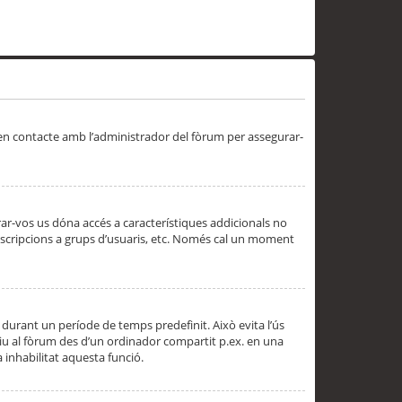
 en contacte amb l’administrador del fòrum per assegurar-
trar-vos us dóna accés a característiques addicionals no
subscripcions a grups d’usuaris, etc. Només cal un moment
 durant un període de temps predefinit. Això evita l’ús
cediu al fòrum des d’un ordinador compartit p.ex. en una
a inhabilitat aquesta funció.