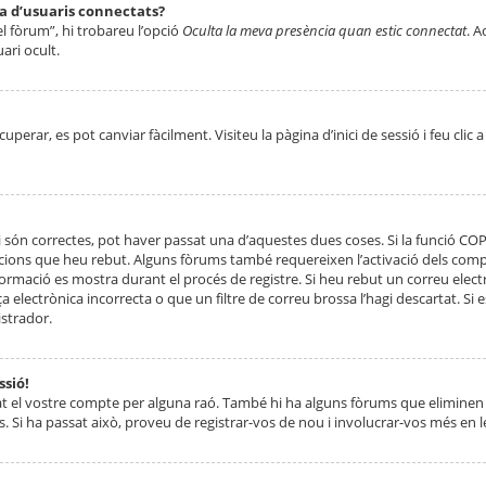
ta d’usuaris connectats?
el fòrum”, hi trobareu l’opció
Oculta la meva presència quan estic connectat
. A
ari ocult.
erar, es pot canviar fàcilment. Visiteu la pàgina d’inici de sessió i feu clic 
 són correctes, pot haver passat una d’aquestes dues coses. Si la funció CO
ccions que heu rebut. Alguns fòrums també requereixen l’activació dels compt
ormació es mostra durant el procés de registre. Si heu rebut un correu electr
 electrònica incorrecta o que un filtre de correu brossa l’hagi descartat. Si
strador.
ssió!
at el vostre compte per alguna raó. També hi ha alguns fòrums que eliminen 
. Si ha passat això, proveu de registrar-vos de nou i involucrar-vos més en l