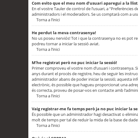
Com evito que el meu nom d’usuari aparegui a la llis
En el vostre Tauler de control de l’usuari, a “Preferències d
administradors i el moderadors. Se us comptarà com a usu
Torna a l’inici
He perdut la meva contrasenya!
No us poseu nerviós! Tot i que la contrasenya no es pot recup
podreu tornar a iniciar la sessió aviat.
Torna a l’inici
M’he registrat però no puc iniciar la sessió!
Primer comproveu el vostre nom d’usuari i contrasenya. Si
anys durant el procés de registre, heu de seguir les instru
administrador abans de poder iniciar la sessió; aquesta inf
electrònic, és possible que hagueu proporcionat una adreça
és correcta, proveu de posar-vos en contacte amb l’admini
Torna a l’inici
Vaig registrar-me fa temps però ja no puc iniciar la se
És possible que un administrador hagi desactivat o elimin
molt de temps per tal de reduir la mida de la base de dades
Torna a l’inici