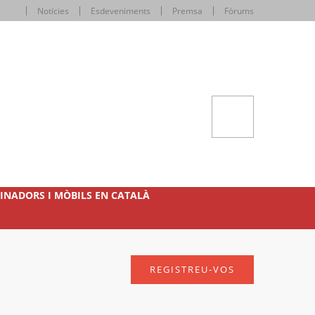
Notícies
Esdeveniments
Premsa
Fòrums
INADORS I MÒBILS EN CATALÀ
REGISTREU-VOS