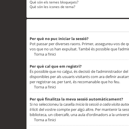
Què són els temes bloquejats?
Què són les icones de tema?
Problemes d’inici de sessió i registre
Per què no puc iniciar la sessió?
Pot passar per diverses raons. Primer, assegureu-vos de q
vos que no us han expulsat. També és possible que l’admini
Torna a l’inici
Per què cal que em registri?
És possible que no calgui, és decisió de l’administrador del
disponibles per als usuaris visitants com ara definir avata
per registrar-se, per tant, és recomanable que ho feu.
Torna a l’inici
Per què finalitza la meva sessió automàticament?
Si no seleccioneu la casella
Inicia la sessió a cada visita au
il·lícit del vostre compte per algú altre. Per mantenir la s
biblioteca, un cibercafè, una aula d’ordinadors a la universi
Torna a l’inici