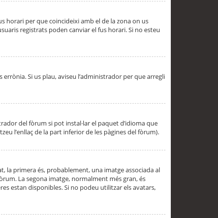
 fus horari per que coincideixi amb el de la zona on us
aris registrats poden canviar el fus horari. Si no esteu
s errònia. Si us plau, aviseu l’administrador per que arregli
rador del fòrum si pot instal·lar el paquet d’idioma que
u l’enllaç de la part inferior de les pàgines del fòrum).
t, la primera és, probablement, una imatge associada al
l fòrum. La segona imatge, normalment més gran, és
es estan disponibles. Si no podeu utilitzar els avatars,