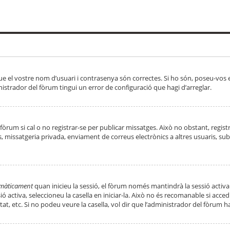
ue el vostre nom d’usuari i contrasenya són correctes. Si ho són, poseu-vos
strador del fòrum tingui un error de configuració que hagi d’arreglar.
 fòrum si cal o no registrar-se per publicar missatges. Això no obstant, regis
rs, missatgeria privada, enviament de correus electrònics a altres usuaris, 
tomàticament
quan inicieu la sessió, el fòrum només mantindrà la sessió activa
essió activa, seleccioneu la casella en iniciar-la. Això no és recomanable si ac
tat, etc. Si no podeu veure la casella, vol dir que l’administrador del fòrum h