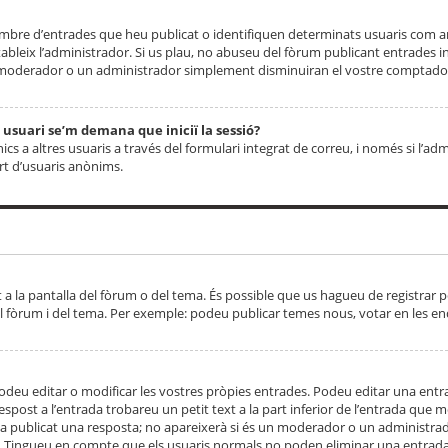
 nombre d’entrades que heu publicat o identifiquen determinats usuaris com
tableix l’administrador. Si us plau, no abuseu del fòrum publicant entrades 
moderador o un administrador simplement disminuiran el vostre comptador
n usuari se’m demana que iniciï la sessió?
s a altres usuaris a través del formulari integrat de correu, i només si l’adm
art d’usuaris anònims.
t a la pantalla del fòrum o del tema. És possible que us hagueu de registrar p
el fòrum i del tema. Per exemple: podeu publicar temes nous, votar en les en
eu editar o modificar les vostres pròpies entrades. Podeu editar una entra
respost a l’entrada trobareu un petit text a la part inferior de l’entrada que
 ha publicat una resposta; no apareixerà si és un moderador o un administrador
. Tingueu en compte que els usuaris normals no poden eliminar una entrada s