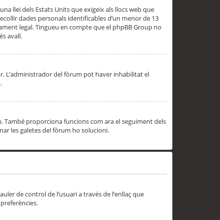
una llei dels Estats Units que exigeix als llocs web que
ecollir dades personals identificables d’un menor de 13
ssorament legal. Tingueu en compte que el phpBB Group no
s avall.
r. L’administrador del fòrum pot haver inhabilitat el
.
rum. També proporciona funcions com ara el seguiment dels
inar les galetes del fòrum ho solucioni.
uler de control de l’usuari a través de l’enllaç que
 preferències.