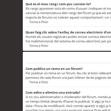
Què és el meu rang i com puc canviar-lo?
Els rangs apareixen sota els noms d’usuari i indiquen el
canviar la nomenclatura dels rangs del fòrum ja que els es
majoría de fòrums no toleren aquest comportament i un 
Torna a l’inici
Quan faig clic sobre l’enllaç de correu electrònic d’u
Només els usuaris registrats poden enviar correus electrònic
l’ús malintencionat del sistema de correu electrònic per p
Torna a l’inici
Problemes de publicació
Com publico un tema en un fòrum?
Per publicar un tema en un fòrum, feu clic al botó rellevan
permisos de cada fòrum a la part inferior de les pàgines d
Torna a l’inici
Com edito o elimino una entrada?
Si no sou administrador o moderador del fòrum, només pod
un temps limitat després d’haver-la publicat. Si algú ja ha 
data i l’hora de modificació. Això només apareix si algú ja
possible que deixin una nota explicant perquè l’han editat