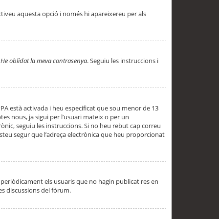
ctiveu aquesta opció i només hi apareixereu per als
a
He oblidat la meva contrasenya
. Seguiu les instruccions i
PPA està activada i heu especificat que sou menor de 13
es nous, ja sigui per l’usuari mateix o per un
ònic, seguiu les instruccions. Si no heu rebut cap correu
 esteu segur que l’adreça electrònica que heu proporcionat
periòdicament els usuaris que no hagin publicat res en
es discussions del fòrum.