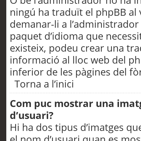
O bé l’administrador no ha in
ningú ha traduït el phpBB al
demanar-li a l’administrador d
paquet d’idioma que necessit
existeix, podeu crear una t
informació al lloc web del php
inferior de les pàgines del f
Torna a l’inici
Com puc mostrar una imat
d’usuari?
Hi ha dos tipus d’imatges q
el nom d’usuari quan es mos