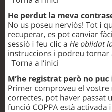
He perdut la meva contras
No us poseu nerviós! Tot i q
recuperar, es pot canviar fàci
sessió i feu clic a
He oblidat 
instruccions i podreu tornar a
Torna a l’inici
M’he registrat però no puc i
Primer comproveu el vostre n
correctes, pot haver passat u
funció COPPA està activada 