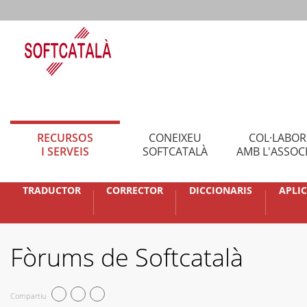
RECURSOS
CONEIXEU
COL·LABO
I SERVEIS
SOFTCATALÀ
AMB L'ASSOC
TRADUCTOR
CORRECTOR
DICCIONARIS
APLI
Fòrums de Softcatalà
Compartiu