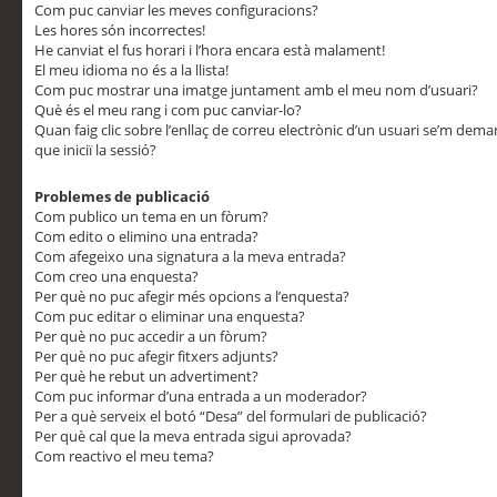
Com puc canviar les meves configuracions?
Les hores són incorrectes!
He canviat el fus horari i l’hora encara està malament!
El meu idioma no és a la llista!
Com puc mostrar una imatge juntament amb el meu nom d’usuari?
Què és el meu rang i com puc canviar-lo?
Quan faig clic sobre l’enllaç de correu electrònic d’un usuari se’m dem
que iniciï la sessió?
Problemes de publicació
Com publico un tema en un fòrum?
Com edito o elimino una entrada?
Com afegeixo una signatura a la meva entrada?
Com creo una enquesta?
Per què no puc afegir més opcions a l’enquesta?
Com puc editar o eliminar una enquesta?
Per què no puc accedir a un fòrum?
Per què no puc afegir fitxers adjunts?
Per què he rebut un advertiment?
Com puc informar d’una entrada a un moderador?
Per a què serveix el botó “Desa” del formulari de publicació?
Per què cal que la meva entrada sigui aprovada?
Com reactivo el meu tema?