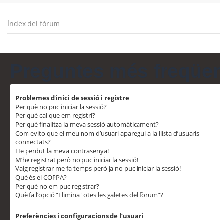
Índex del fòrum
Preguntes més freqüe
Problemes d’inici de sessió i registre
Per què no puc iniciar la sessió?
Per què cal que em registri?
Per què finalitza la meva sessió automàticament?
Com evito que el meu nom d’usuari aparegui a la llista d’usuaris
connectats?
He perdut la meva contrasenya!
M’he registrat però no puc iniciar la sessió!
Vaig registrar-me fa temps però ja no puc iniciar la sessió!
Què és el COPPA?
Per què no em puc registrar?
Què fa l’opció “Elimina totes les galetes del fòrum”?
Preferències i configuracions de l’usuari