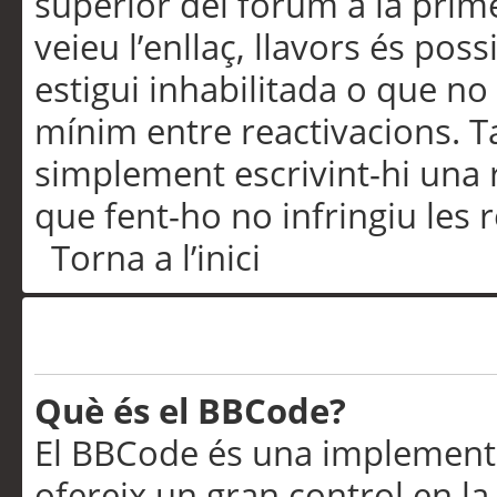
superior del fòrum a la prime
veieu l’enllaç, llavors és pos
estigui inhabilitada o que no
mínim entre reactivacions. T
simplement escrivint-hi una 
que fent-ho no infringiu les 
Torna a l’inici
Formatació i tipus de te
Què és el BBCode?
El BBCode és una implementa
ofereix un gran control en l