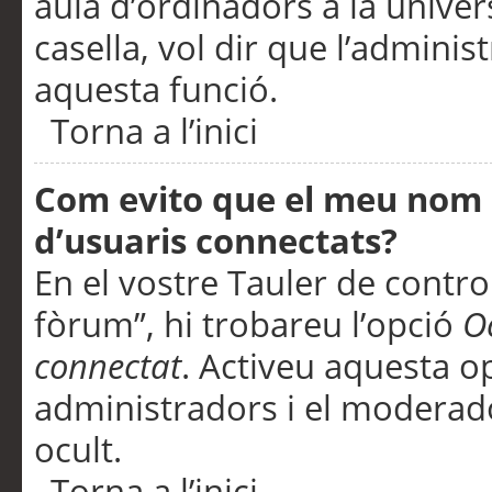
aula d’ordinadors a la univers
casella, vol dir que l’adminis
aquesta funció.
Torna a l’inici
Com evito que el meu nom d’
d’usuaris connectats?
En el vostre Tauler de control
fòrum”, hi trobareu l’opció
O
connectat
. Activeu aquesta o
administradors i el moderad
ocult.
Torna a l’inici