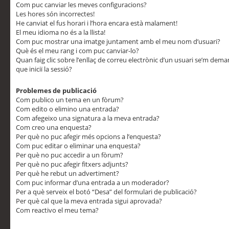
Com puc canviar les meves configuracions?
Les hores són incorrectes!
He canviat el fus horari i l’hora encara està malament!
El meu idioma no és a la llista!
Com puc mostrar una imatge juntament amb el meu nom d’usuari?
Què és el meu rang i com puc canviar-lo?
Quan faig clic sobre l’enllaç de correu electrònic d’un usuari se’m dem
que iniciï la sessió?
Problemes de publicació
Com publico un tema en un fòrum?
Com edito o elimino una entrada?
Com afegeixo una signatura a la meva entrada?
Com creo una enquesta?
Per què no puc afegir més opcions a l’enquesta?
Com puc editar o eliminar una enquesta?
Per què no puc accedir a un fòrum?
Per què no puc afegir fitxers adjunts?
Per què he rebut un advertiment?
Com puc informar d’una entrada a un moderador?
Per a què serveix el botó “Desa” del formulari de publicació?
Per què cal que la meva entrada sigui aprovada?
Com reactivo el meu tema?