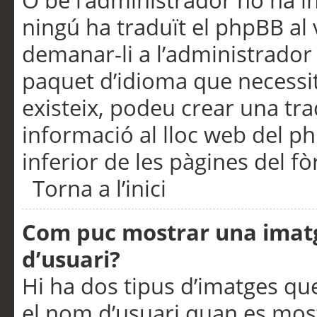
O bé l’administrador no ha in
ningú ha traduït el phpBB al
demanar-li a l’administrador d
paquet d’idioma que necessit
existeix, podeu crear una t
informació al lloc web del php
inferior de les pàgines del f
Torna a l’inici
Com puc mostrar una imat
d’usuari?
Hi ha dos tipus d’imatges q
el nom d’usuari quan es mos