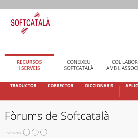
RECURSOS
CONEIXEU
COL·LABO
I SERVEIS
SOFTCATALÀ
AMB L'ASSOC
TRADUCTOR
CORRECTOR
DICCIONARIS
APLI
Fòrums de Softcatalà
Compartiu