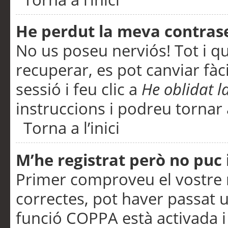
He perdut la meva contras
No us poseu nerviós! Tot i q
recuperar, es pot canviar fàci
sessió i feu clic a
He oblidat 
instruccions i podreu tornar a
Torna a l’inici
M’he registrat però no puc i
Primer comproveu el vostre n
correctes, pot haver passat u
funció COPPA està activada 