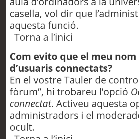
aula d’ordinadors a la univers
casella, vol dir que l’adminis
aquesta funció.
Torna a l’inici
Com evito que el meu nom d’
d’usuaris connectats?
En el vostre Tauler de control
fòrum”, hi trobareu l’opció
O
connectat
. Activeu aquesta o
administradors i el moderad
ocult.
Torna a l’inici