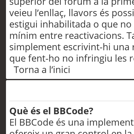
superior del fòrum a la prime
veieu l’enllaç, llavors és pos
estigui inhabilitada o que no
mínim entre reactivacions. T
simplement escrivint-hi una 
que fent-ho no infringiu les 
Torna a l’inici
Formatació i tipus de te
Què és el BBCode?
El BBCode és una implementa
ofereix un gran control en l