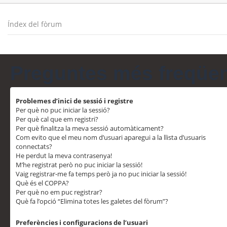
Índex del fòrum
Preguntes més freqüe
Problemes d’inici de sessió i registre
Per què no puc iniciar la sessió?
Per què cal que em registri?
Per què finalitza la meva sessió automàticament?
Com evito que el meu nom d’usuari aparegui a la llista d’usuaris
connectats?
He perdut la meva contrasenya!
M’he registrat però no puc iniciar la sessió!
Vaig registrar-me fa temps però ja no puc iniciar la sessió!
Què és el COPPA?
Per què no em puc registrar?
Què fa l’opció “Elimina totes les galetes del fòrum”?
Preferències i configuracions de l’usuari