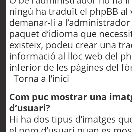
O bé l’administrador no ha in
ningú ha traduït el phpBB al
demanar-li a l’administrador d
paquet d’idioma que necessit
existeix, podeu crear una t
informació al lloc web del php
inferior de les pàgines del f
Torna a l’inici
Com puc mostrar una imat
d’usuari?
Hi ha dos tipus d’imatges q
el nom d’usuari quan es mos