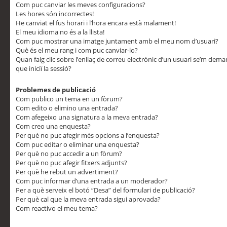
Com puc canviar les meves configuracions?
Les hores són incorrectes!
He canviat el fus horari i l’hora encara està malament!
El meu idioma no és a la llista!
Com puc mostrar una imatge juntament amb el meu nom d’usuari?
Què és el meu rang i com puc canviar-lo?
Quan faig clic sobre l’enllaç de correu electrònic d’un usuari se’m dem
que iniciï la sessió?
Problemes de publicació
Com publico un tema en un fòrum?
Com edito o elimino una entrada?
Com afegeixo una signatura a la meva entrada?
Com creo una enquesta?
Per què no puc afegir més opcions a l’enquesta?
Com puc editar o eliminar una enquesta?
Per què no puc accedir a un fòrum?
Per què no puc afegir fitxers adjunts?
Per què he rebut un advertiment?
Com puc informar d’una entrada a un moderador?
Per a què serveix el botó “Desa” del formulari de publicació?
Per què cal que la meva entrada sigui aprovada?
Com reactivo el meu tema?