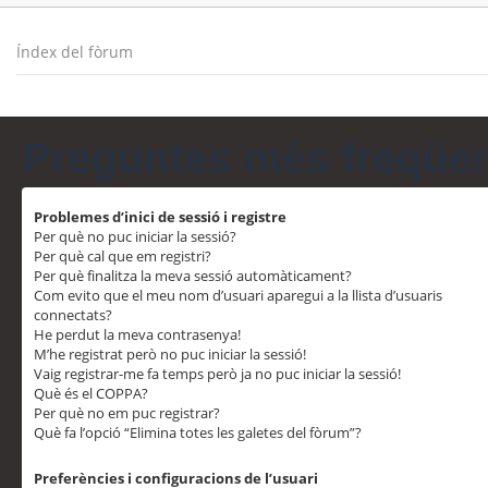
Índex del fòrum
Preguntes més freqüe
Problemes d’inici de sessió i registre
Per què no puc iniciar la sessió?
Per què cal que em registri?
Per què finalitza la meva sessió automàticament?
Com evito que el meu nom d’usuari aparegui a la llista d’usuaris
connectats?
He perdut la meva contrasenya!
M’he registrat però no puc iniciar la sessió!
Vaig registrar-me fa temps però ja no puc iniciar la sessió!
Què és el COPPA?
Per què no em puc registrar?
Què fa l’opció “Elimina totes les galetes del fòrum”?
Preferències i configuracions de l’usuari