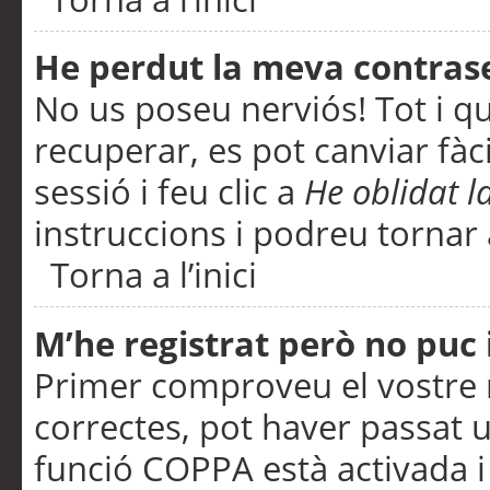
He perdut la meva contras
No us poseu nerviós! Tot i q
recuperar, es pot canviar fàci
sessió i feu clic a
He oblidat 
instruccions i podreu tornar a
Torna a l’inici
M’he registrat però no puc i
Primer comproveu el vostre n
correctes, pot haver passat u
funció COPPA està activada 