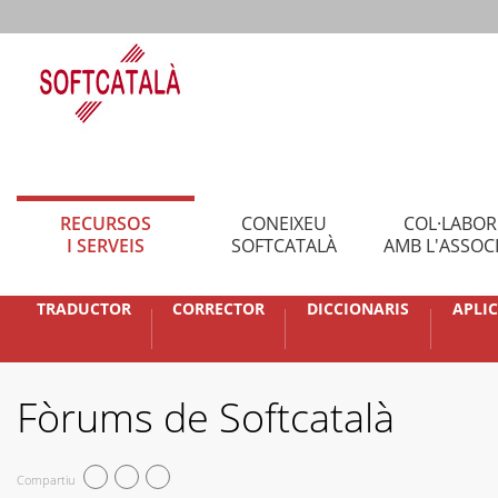
RECURSOS
CONEIXEU
COL·LABO
I SERVEIS
SOFTCATALÀ
AMB L'ASSOC
TRADUCTOR
CORRECTOR
DICCIONARIS
APLI
Fòrums de Softcatalà
Compartiu