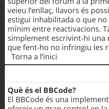
superior del fòrum a la prime
veieu l’enllaç, llavors és pos
estigui inhabilitada o que no
mínim entre reactivacions. T
simplement escrivint-hi una 
que fent-ho no infringiu les 
Torna a l’inici
Formatació i tipus de te
Què és el BBCode?
El BBCode és una implementa
ofereix un gran control en l