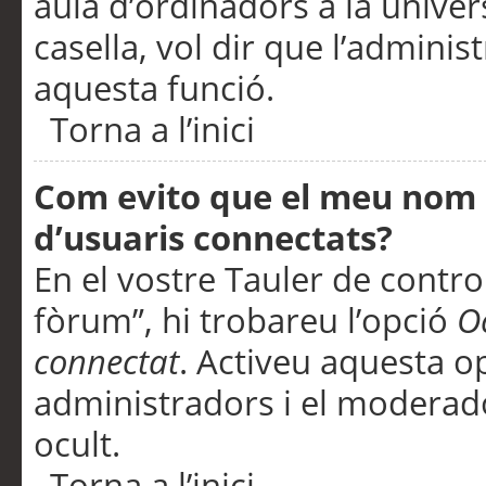
aula d’ordinadors a la univers
casella, vol dir que l’adminis
aquesta funció.
Torna a l’inici
Com evito que el meu nom d’
d’usuaris connectats?
En el vostre Tauler de control
fòrum”, hi trobareu l’opció
O
connectat
. Activeu aquesta o
administradors i el moderad
ocult.
Torna a l’inici