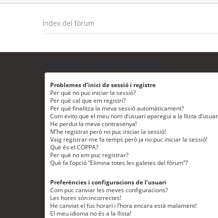
Índex del fòrum
Preguntes més freqüents
Problemes d’inici de sessió i registre
Per què no puc iniciar la sessió?
Per què cal que em registri?
Per què finalitza la meva sessió automàticament?
Com evito que el meu nom d’usuari aparegui a la llista d’usua
He perdut la meva contrasenya!
M’he registrat però no puc iniciar la sessió!
Vaig registrar-me fa temps però ja no puc iniciar la sessió!
Què és el COPPA?
Per què no em puc registrar?
Què fa l’opció “Elimina totes les galetes del fòrum”?
Preferències i configuracions de l’usuari
Com puc canviar les meves configuracions?
Les hores són incorrectes!
He canviat el fus horari i l’hora encara està malament!
El meu idioma no és a la llista!