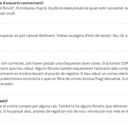
ta d’usuaris connectats?
el fòrum”, hi trobareu l’opció
Oculta la meva presència quan estic connectat
. A
ari ocult.
erar, es pot canviar fàcilment. Visiteu la pàgina d’inici de sessió i feu clic 
 són correctes, pot haver passat una d’aquestes dues coses. Si la funció CO
ccions que heu rebut. Alguns fòrums també requereixen l’activació dels compt
ormació es mostra durant el procés de registre. Si heu rebut un correu electr
 electrònica incorrecta o que un filtre de correu brossa l’hagi descartat. Si
strador.
ssió!
at el vostre compte per alguna raó. També hi ha alguns fòrums que eliminen 
. Si ha passat això, proveu de registrar-vos de nou i involucrar-vos més en l