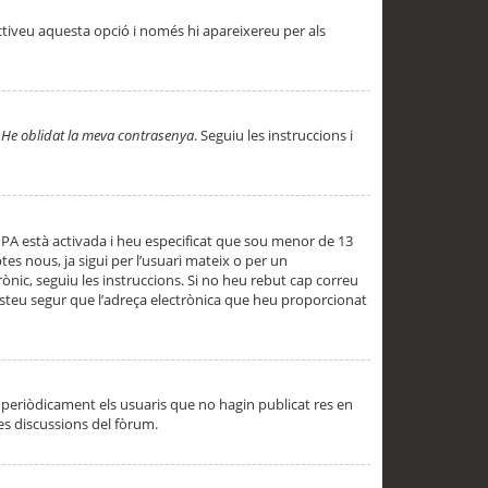
ctiveu aquesta opció i només hi apareixereu per als
a
He oblidat la meva contrasenya
. Seguiu les instruccions i
PPA està activada i heu especificat que sou menor de 13
es nous, ja sigui per l’usuari mateix o per un
ònic, seguiu les instruccions. Si no heu rebut cap correu
 esteu segur que l’adreça electrònica que heu proporcionat
periòdicament els usuaris que no hagin publicat res en
es discussions del fòrum.