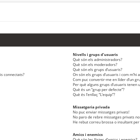
Nivells i grups d’usuaris
Què són els administradors?
Què són els moderadors?
Què són els grups d’usuaris?
ris connectats?
On són els grups d’usuaris i com m’hi af
Com puc convertir-me en líder d’un gru
Per què alguns grups d’usuaris tenen u
Què és un “grup per defecte”?
Què és l’enllaç “L’equip”?
Missatgeria privada
No puc enviar missatges privats!
No paro de rebre missatges privats no 
He rebut correu brossa o insultant per
Amics i enemics
Què són les llistes d’amics i enemics?