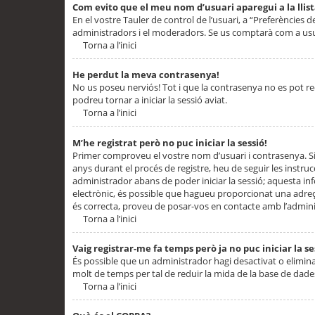
Com evito que el meu nom d’usuari aparegui a la llis
En el vostre Tauler de control de l’usuari, a “Preferències d
administradors i el moderadors. Se us comptarà com a usu
Torna a l’inici
He perdut la meva contrasenya!
No us poseu nerviós! Tot i que la contrasenya no es pot recup
podreu tornar a iniciar la sessió aviat.
Torna a l’inici
M’he registrat però no puc iniciar la sessió!
Primer comproveu el vostre nom d’usuari i contrasenya. Si
anys durant el procés de registre, heu de seguir les instru
administrador abans de poder iniciar la sessió; aquesta inf
electrònic, és possible que hagueu proporcionat una adreça
és correcta, proveu de posar-vos en contacte amb l’admini
Torna a l’inici
Vaig registrar-me fa temps però ja no puc iniciar la se
És possible que un administrador hagi desactivat o elimin
molt de temps per tal de reduir la mida de la base de dades
Torna a l’inici