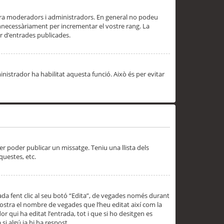
 ara moderadors i administradors. En general no podeu
innecessàriament per incrementar el vostre rang. La
 d’entrades publicades.
inistrador ha habilitat aquesta funció. Això és per evitar
er poder publicar un missatge. Teniu una llista dels
questes, etc.
da fent clic al seu botó “Edita”, de vegades només durant
 mostra el nombre de vegades que l’heu editat així com la
 qui ha editat l’entrada, tot i que si ho desitgen es
i algú ja hi ha respost.