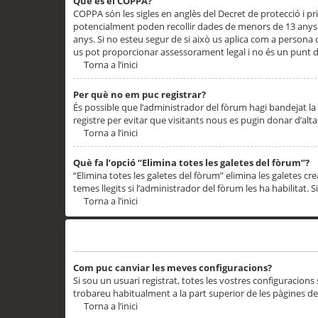
Què és el COPPA?
COPPA són les sigles en anglès del Decret de protecció i priv
potencialment poden recollir dades de menors de 13 anys qu
anys. Si no esteu segur de si això us aplica com a persona
us pot proporcionar assessorament legal i no és un punt de
Torna a l’inici
Per què no em puc registrar?
És possible que l’administrador del fòrum hagi bandejat la 
registre per evitar que visitants nous es pugin donar d’al
Torna a l’inici
Què fa l’opció “Elimina totes les galetes del fòrum”?
“Elimina totes les galetes del fòrum” elimina les galetes
temes llegits si l’administrador del fòrum les ha habilitat. 
Torna a l’inici
Preferències i configuracions de l’usuari
Com puc canviar les meves configuracions?
Si sou un usuari registrat, totes les vostres configuracions
trobareu habitualment a la part superior de les pàgines de
Torna a l’inici