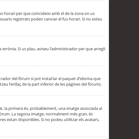
 fus horari per que coincideixi amb el de la zona on us
aris registrats poden canviar el fus horari. Si no esteu
s errònia. Si us plau, aviseu l’administrador per que arregli
rador del fòrum si pot instal·lar el paquet d’idioma que
u l’enllaç de la part inferior de les pàgines del fòrum).
t, la primera és, probablement, una imatge associada al
l fòrum. La segona imatge, normalment més gran, és
es estan disponibles. Si no podeu utilitzar els avatars,