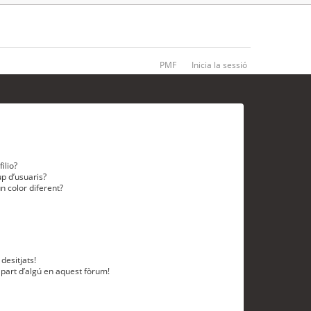
PMF
Inicia la sessió
ilio?
p d’usuaris?
n color diferent?
desitjats!
 part d’algú en aquest fòrum!