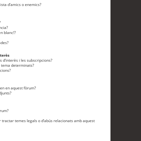
lista d’amics o enemics?
?
ncia?
n blanc!?
ades?
terès
 d’interès i les subscripcions?
n tema determinats?
cions?
eten en aquest fòrum?
djunts?
òrum?
 tractar temes legals o d’abús relacionats amb aquest