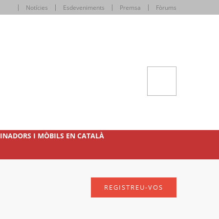
Notícies
Esdeveniments
Premsa
Fòrums
INADORS I MÒBILS EN CATALÀ
REGISTREU-VOS