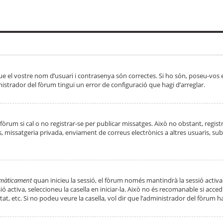
ue el vostre nom d’usuari i contrasenya són correctes. Si ho són, poseu-vos
strador del fòrum tingui un error de configuració que hagi d’arreglar.
 fòrum si cal o no registrar-se per publicar missatges. Això no obstant, regis
rs, missatgeria privada, enviament de correus electrònics a altres usuaris, 
tomàticament
quan inicieu la sessió, el fòrum només mantindrà la sessió activa
essió activa, seleccioneu la casella en iniciar-la. Això no és recomanable si ac
tat, etc. Si no podeu veure la casella, vol dir que l’administrador del fòrum h