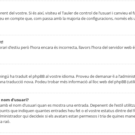
nt del vostre. Si és així, visiteu el Tauler de control de l’usuari i canvieu el
ueu en compte que, com passa amb la majoria de configuracions, només els usu
t!
orari d’estiu però l’hora encara és incorrecta, llavors l’hora del servidor web é
 ningú ha traduït el phpBB al vostre idioma. Proveu de demanar-li a l’administ
na traducció nova. Podeu trobar més informació al lloc web del phpBB (utilitze
 nom d’usuari?
mb el nom d’usuari quan es mostra una entrada. Depenent de l’estil utilitza
 punts que indiquen quantes entrades heu fet o el vostre estatus dintre de
dministrador qui decideix si els avatars estan permesos i tria de quines maner
a raó.