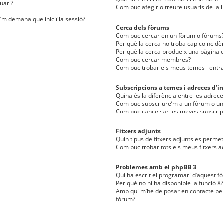
uari?
Com puc afegir o treure usuaris de la l
e’m demana que iniciï la sessió?
Cerca dels fòrums
Com puc cercar en un fòrum o fòrums
Per què la cerca no troba cap coincidè
Per què la cerca produeix una pàgina e
Com puc cercar membres?
Com puc trobar els meus temes i entr
Subscripcions a temes i adreces d’in
Quina és la diferència entre les adreces
Com puc subscriure’m a un fòrum o u
Com puc cancel·lar les meves subscrip
Fitxers adjunts
Quin tipus de fitxers adjunts es perm
Com puc trobar tots els meus fitxers a
Problemes amb el phpBB 3
Qui ha escrit el programari d’aquest f
Per què no hi ha disponible la funció X?
Amb qui m’he de posar en contacte per
fòrum?