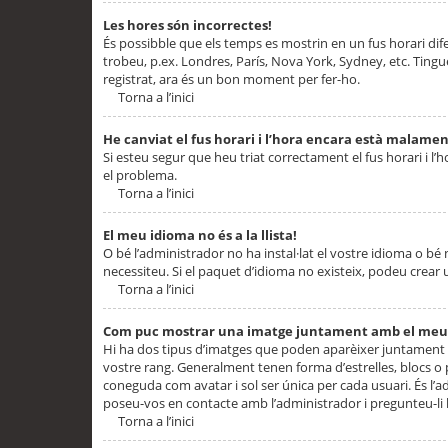
Les hores són incorrectes!
És possibble que els temps es mostrin en un fus horari difere
trobeu, p.ex. Londres, París, Nova York, Sydney, etc. Ting
registrat, ara és un bon moment per fer-ho.
Torna a l’inici
He canviat el fus horari i l’hora encara està malamen
Si esteu segur que heu triat correctament el fus horari i l’h
el problema.
Torna a l’inici
El meu idioma no és a la llista!
O bé l’administrador no ha instal·lat el vostre idioma o bé
necessiteu. Si el paquet d’idioma no existeix, podeu crear u
Torna a l’inici
Com puc mostrar una imatge juntament amb el meu
Hi ha dos tipus d’imatges que poden aparèixer juntament a
vostre rang. Generalment tenen forma d’estrelles, blocs o
coneguda com avatar i sol ser única per cada usuari. És l’a
poseu-vos en contacte amb l’administrador i pregunteu-li l
Torna a l’inici