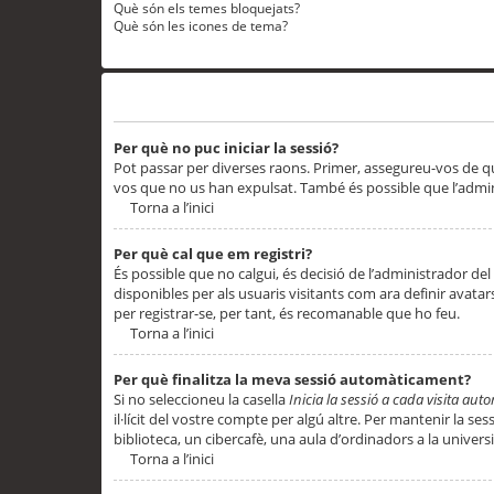
Què són els temes bloquejats?
Què són les icones de tema?
Problemes d’inici de sessió i registre
Per què no puc iniciar la sessió?
Pot passar per diverses raons. Primer, assegureu-vos de q
vos que no us han expulsat. També és possible que l’admini
Torna a l’inici
Per què cal que em registri?
És possible que no calgui, és decisió de l’administrador del
disponibles per als usuaris visitants com ara definir avata
per registrar-se, per tant, és recomanable que ho feu.
Torna a l’inici
Per què finalitza la meva sessió automàticament?
Si no seleccioneu la casella
Inicia la sessió a cada visita au
il·lícit del vostre compte per algú altre. Per mantenir la s
biblioteca, un cibercafè, una aula d’ordinadors a la universi
Torna a l’inici