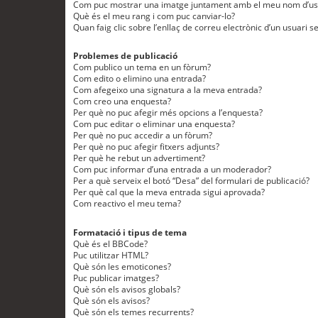
Com puc mostrar una imatge juntament amb el meu nom d’us
Què és el meu rang i com puc canviar-lo?
Quan faig clic sobre l’enllaç de correu electrònic d’un usuari s
Problemes de publicació
Com publico un tema en un fòrum?
Com edito o elimino una entrada?
Com afegeixo una signatura a la meva entrada?
Com creo una enquesta?
Per què no puc afegir més opcions a l’enquesta?
Com puc editar o eliminar una enquesta?
Per què no puc accedir a un fòrum?
Per què no puc afegir fitxers adjunts?
Per què he rebut un advertiment?
Com puc informar d’una entrada a un moderador?
Per a què serveix el botó “Desa” del formulari de publicació?
Per què cal que la meva entrada sigui aprovada?
Com reactivo el meu tema?
Formatació i tipus de tema
Què és el BBCode?
Puc utilitzar HTML?
Què són les emoticones?
Puc publicar imatges?
Què són els avisos globals?
Què són els avisos?
Què són els temes recurrents?