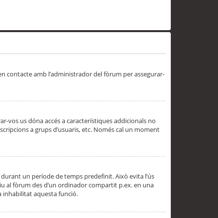
 en contacte amb l’administrador del fòrum per assegurar-
trar-vos us dóna accés a característiques addicionals no
subscripcions a grups d’usuaris, etc. Només cal un moment
 durant un període de temps predefinit. Això evita l’ús
cediu al fòrum des d’un ordinador compartit p.ex. en una
a inhabilitat aquesta funció.