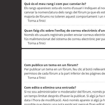
Què és el meu rang i com puc canviar-lo?
Els rangs apareixen sota els noms d’usuari i indiquen el
canviar la nomenclatura dels rangs del fòrum ja que els es
majoría de fòrums no toleren aquest comportament i un 
Torna a l’inici
Quan faig clic sobre l’enllaç de correu electrònic d’u
Només els usuaris registrats poden enviar correus electrònic
l’ús malintencionat del sistema de correu electrònic per p
Torna a l’inici
Problemes de publicació
Com publico un tema en un fòrum?
Per publicar un tema en un fòrum, feu clic al botó rellevan
permisos de cada fòrum a la part inferior de les pàgines d
Torna a l’inici
Com edito o elimino una entrada?
Si no sou administrador o moderador del fòrum, només pod
un temps limitat després d’haver-la publicat. Si algú ja ha 
data i l’hora de modificació. Això només apareix si algú ja
possible que deixin una nota explicant perquè l’han editat