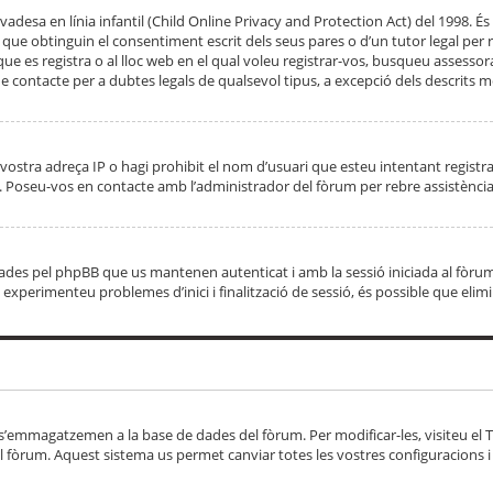
adesa en línia infantil (Child Online Privacy and Protection Act) del 1998. És 
e obtinguin el consentiment escrit dels seus pares o d’un tutor legal per r
 que es registra o al lloc web en el qual voleu registrar-vos, busqueu asse
 contacte per a dubtes legals de qualsevol tipus, a excepció dels descrits mé
vostra adreça IP o hagi prohibit el nom d’usuari que esteu intentant registra
ta. Poseu-vos en contacte amb l’administrador del fòrum per rebre assistència
 creades pel phpBB que us mantenen autenticat i amb la sessió iniciada al fò
Si experimenteu problemes d’inici i finalització de sessió, és possible que elim
 s’emmagatzemen a la base de dades del fòrum. Per modificar-les, visiteu el Ta
l fòrum. Aquest sistema us permet canviar totes les vostres configuracions i