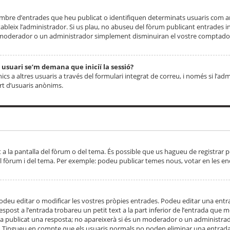
 nombre d’entrades que heu publicat o identifiquen determinats usuaris com
tableix l’administrador. Si us plau, no abuseu del fòrum publicant entrades 
moderador o un administrador simplement disminuiran el vostre comptador
n usuari se’m demana que iniciï la sessió?
s a altres usuaris a través del formulari integrat de correu, i només si l’adm
art d’usuaris anònims.
t a la pantalla del fòrum o del tema. És possible que us hagueu de registrar p
el fòrum i del tema. Per exemple: podeu publicar temes nous, votar en les en
eu editar o modificar les vostres pròpies entrades. Podeu editar una entra
respost a l’entrada trobareu un petit text a la part inferior de l’entrada que
 ha publicat una resposta; no apareixerà si és un moderador o un administrador
. Tingueu en compte que els usuaris normals no poden eliminar una entrada s