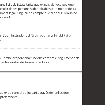
una llei dels Estats Units que exigeix als llocs web que
ecollir dades personals identificables d’un menor de 13
ssorament legal. Tingueu en compte que el phpBB Group no
s avall.
r. L’administrador del fòrum pot haver inhabilitat el
.
rum. També proporciona funcions com ara el seguiment dels
inar les galetes del fòrum ho solucioni.
uler de control de l’usuari a través de l’enllaç que
 preferències.