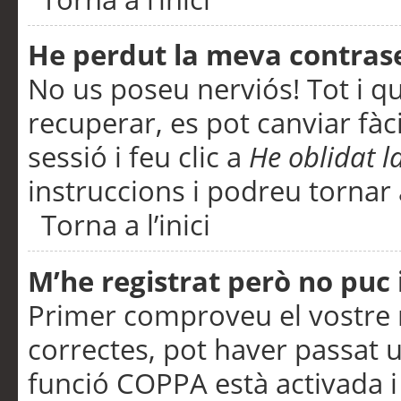
He perdut la meva contras
No us poseu nerviós! Tot i q
recuperar, es pot canviar fàci
sessió i feu clic a
He oblidat 
instruccions i podreu tornar a
Torna a l’inici
M’he registrat però no puc i
Primer comproveu el vostre n
correctes, pot haver passat u
funció COPPA està activada 