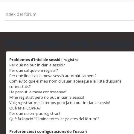
Índex del fòrum
Preguntes més freqüe
Problemes d’inici de sessió i registre
Per què no puc iniciar la sessió?
Per què cal que em registri?
Per què finalitza la meva sessió automàticament?
Com evito que el meu nom d’usuari aparegui a la llista d’usuaris
connectats?
He perdut la meva contrasenya!
M’he registrat però no puc iniciar la sessió!
Vaig registrar-me fa temps però ja no puc iniciar la sessió!
Què és el COPPA?
Per què no em puc registrar?
Què fa l’opció “Elimina totes les galetes del fòrum”?
Preferències i configuracions de l’usuari