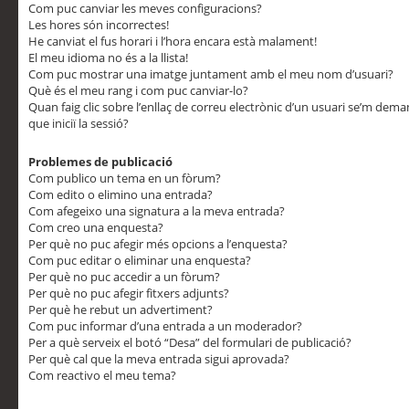
Com puc canviar les meves configuracions?
Les hores són incorrectes!
He canviat el fus horari i l’hora encara està malament!
El meu idioma no és a la llista!
Com puc mostrar una imatge juntament amb el meu nom d’usuari?
Què és el meu rang i com puc canviar-lo?
Quan faig clic sobre l’enllaç de correu electrònic d’un usuari se’m dem
que iniciï la sessió?
Problemes de publicació
Com publico un tema en un fòrum?
Com edito o elimino una entrada?
Com afegeixo una signatura a la meva entrada?
Com creo una enquesta?
Per què no puc afegir més opcions a l’enquesta?
Com puc editar o eliminar una enquesta?
Per què no puc accedir a un fòrum?
Per què no puc afegir fitxers adjunts?
Per què he rebut un advertiment?
Com puc informar d’una entrada a un moderador?
Per a què serveix el botó “Desa” del formulari de publicació?
Per què cal que la meva entrada sigui aprovada?
Com reactivo el meu tema?