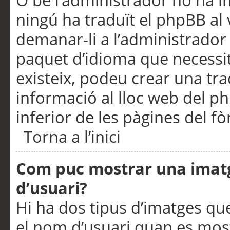
O bé l’administrador no ha in
ningú ha traduït el phpBB al
demanar-li a l’administrador d
paquet d’idioma que necessit
existeix, podeu crear una t
informació al lloc web del php
inferior de les pàgines del f
Torna a l’inici
Com puc mostrar una imat
d’usuari?
Hi ha dos tipus d’imatges q
el nom d’usuari quan es mos