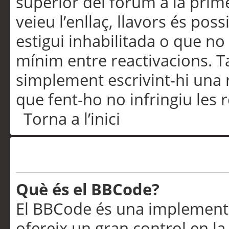
superior del fòrum a la prime
veieu l’enllaç, llavors és pos
estigui inhabilitada o que no
mínim entre reactivacions. T
simplement escrivint-hi una 
que fent-ho no infringiu les 
Torna a l’inici
Formatació i tipus de te
Què és el BBCode?
El BBCode és una implementa
ofereix un gran control en l