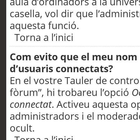
aula d’ordinadors a la univers
casella, vol dir que l’adminis
aquesta funció.
Torna a l’inici
Com evito que el meu nom d’
d’usuaris connectats?
En el vostre Tauler de control
fòrum”, hi trobareu l’opció
O
connectat
. Activeu aquesta o
administradors i el moderad
ocult.
Torna a l’inici