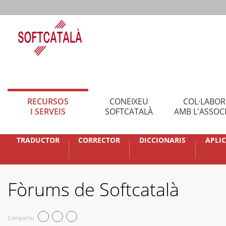
RECURSOS
CONEIXEU
COL·LABO
I SERVEIS
SOFTCATALÀ
AMB L'ASSOC
TRADUCTOR
CORRECTOR
DICCIONARIS
APLI
Fòrums de Softcatalà
Compartiu