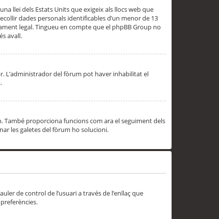
una llei dels Estats Units que exigeix als llocs web que
ecollir dades personals identificables d’un menor de 13
ssorament legal. Tingueu en compte que el phpBB Group no
s avall.
r. L’administrador del fòrum pot haver inhabilitat el
.
rum. També proporciona funcions com ara el seguiment dels
inar les galetes del fòrum ho solucioni.
uler de control de l’usuari a través de l’enllaç que
 preferències.