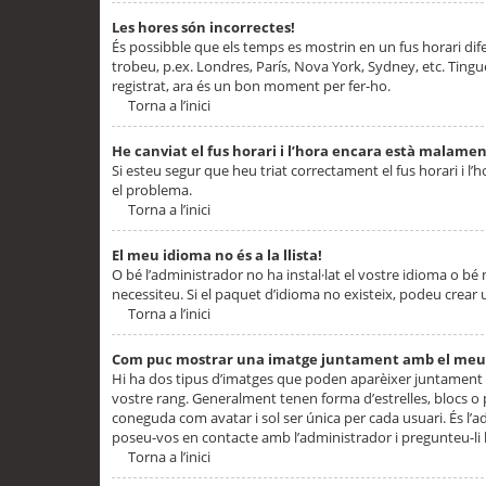
Les hores són incorrectes!
És possibble que els temps es mostrin en un fus horari difere
trobeu, p.ex. Londres, París, Nova York, Sydney, etc. Ting
registrat, ara és un bon moment per fer-ho.
Torna a l’inici
He canviat el fus horari i l’hora encara està malamen
Si esteu segur que heu triat correctament el fus horari i l’h
el problema.
Torna a l’inici
El meu idioma no és a la llista!
O bé l’administrador no ha instal·lat el vostre idioma o bé
necessiteu. Si el paquet d’idioma no existeix, podeu crear u
Torna a l’inici
Com puc mostrar una imatge juntament amb el meu
Hi ha dos tipus d’imatges que poden aparèixer juntament a
vostre rang. Generalment tenen forma d’estrelles, blocs o
coneguda com avatar i sol ser única per cada usuari. És l’a
poseu-vos en contacte amb l’administrador i pregunteu-li l
Torna a l’inici