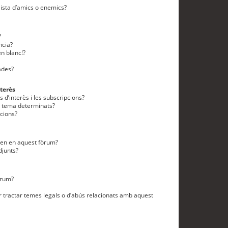
lista d’amics o enemics?
?
ncia?
n blanc!?
ades?
terès
 d’interès i les subscripcions?
n tema determinats?
cions?
eten en aquest fòrum?
djunts?
òrum?
 tractar temes legals o d’abús relacionats amb aquest