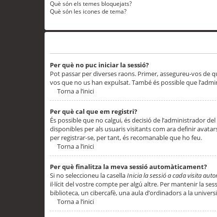
Què són els temes bloquejats?
Què són les icones de tema?
Problemes d’inici de sessió i registre
Per què no puc iniciar la sessió?
Pot passar per diverses raons. Primer, assegureu-vos de q
vos que no us han expulsat. També és possible que l’admini
Torna a l’inici
Per què cal que em registri?
És possible que no calgui, és decisió de l’administrador del
disponibles per als usuaris visitants com ara definir avata
per registrar-se, per tant, és recomanable que ho feu.
Torna a l’inici
Per què finalitza la meva sessió automàticament?
Si no seleccioneu la casella
Inicia la sessió a cada visita au
il·lícit del vostre compte per algú altre. Per mantenir la s
biblioteca, un cibercafè, una aula d’ordinadors a la universi
Torna a l’inici