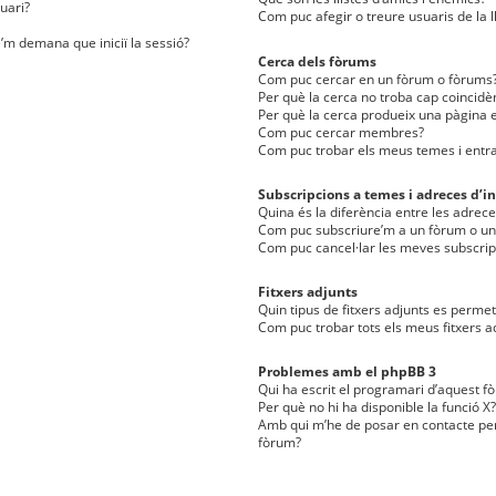
uari?
Com puc afegir o treure usuaris de la l
e’m demana que iniciï la sessió?
Cerca dels fòrums
Com puc cercar en un fòrum o fòrums
Per què la cerca no troba cap coincidè
Per què la cerca produeix una pàgina e
Com puc cercar membres?
Com puc trobar els meus temes i entr
Subscripcions a temes i adreces d’in
Quina és la diferència entre les adreces
Com puc subscriure’m a un fòrum o u
Com puc cancel·lar les meves subscrip
Fitxers adjunts
Quin tipus de fitxers adjunts es perm
Com puc trobar tots els meus fitxers a
Problemes amb el phpBB 3
Qui ha escrit el programari d’aquest f
Per què no hi ha disponible la funció X?
Amb qui m’he de posar en contacte per
fòrum?