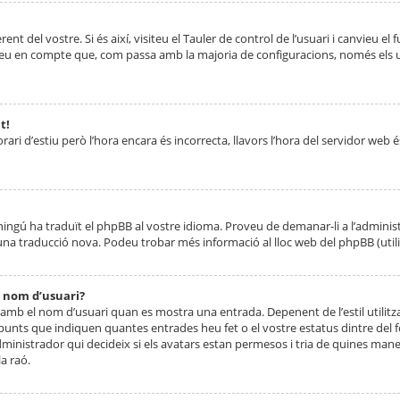
nt del vostre. Si és així, visiteu el Tauler de control de l’usuari i canvieu el
ueu en compte que, com passa amb la majoria de configuracions, només els usu
t!
orari d’estiu però l’hora encara és incorrecta, llavors l’hora del servidor web é
 ningú ha traduït el phpBB al vostre idioma. Proveu de demanar-li a l’administ
na traducció nova. Podeu trobar més informació al lloc web del phpBB (utilitze
 nom d’usuari?
mb el nom d’usuari quan es mostra una entrada. Depenent de l’estil utilitza
 punts que indiquen quantes entrades heu fet o el vostre estatus dintre de
dministrador qui decideix si els avatars estan permesos i tria de quines maner
a raó.