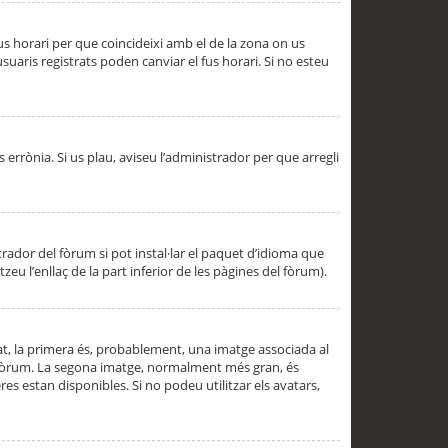
 fus horari per que coincideixi amb el de la zona on us
aris registrats poden canviar el fus horari. Si no esteu
s errònia. Si us plau, aviseu l’administrador per que arregli
rador del fòrum si pot instal·lar el paquet d’idioma que
u l’enllaç de la part inferior de les pàgines del fòrum).
t, la primera és, probablement, una imatge associada al
l fòrum. La segona imatge, normalment més gran, és
es estan disponibles. Si no podeu utilitzar els avatars,