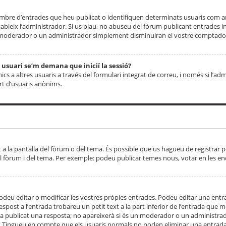
 nombre d’entrades que heu publicat o identifiquen determinats usuaris com
tableix l’administrador. Si us plau, no abuseu del fòrum publicant entrades 
moderador o un administrador simplement disminuiran el vostre comptador
n usuari se’m demana que iniciï la sessió?
s a altres usuaris a través del formulari integrat de correu, i només si l’adm
art d’usuaris anònims.
t a la pantalla del fòrum o del tema. És possible que us hagueu de registrar p
el fòrum i del tema. Per exemple: podeu publicar temes nous, votar en les en
eu editar o modificar les vostres pròpies entrades. Podeu editar una entra
respost a l’entrada trobareu un petit text a la part inferior de l’entrada que
 ha publicat una resposta; no apareixerà si és un moderador o un administrador
. Tingueu en compte que els usuaris normals no poden eliminar una entrada s