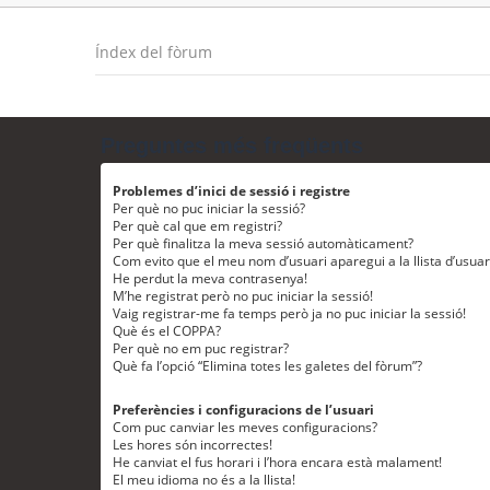
Índex del fòrum
Preguntes més freqüents
Problemes d’inici de sessió i registre
Per què no puc iniciar la sessió?
Per què cal que em registri?
Per què finalitza la meva sessió automàticament?
Com evito que el meu nom d’usuari aparegui a la llista d’usua
He perdut la meva contrasenya!
M’he registrat però no puc iniciar la sessió!
Vaig registrar-me fa temps però ja no puc iniciar la sessió!
Què és el COPPA?
Per què no em puc registrar?
Què fa l’opció “Elimina totes les galetes del fòrum”?
Preferències i configuracions de l’usuari
Com puc canviar les meves configuracions?
Les hores són incorrectes!
He canviat el fus horari i l’hora encara està malament!
El meu idioma no és a la llista!