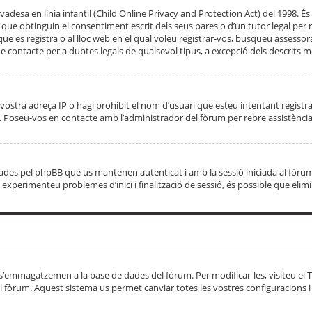
adesa en línia infantil (Child Online Privacy and Protection Act) del 1998. És 
e obtinguin el consentiment escrit dels seus pares o d’un tutor legal per r
 que es registra o al lloc web en el qual voleu registrar-vos, busqueu asse
 contacte per a dubtes legals de qualsevol tipus, a excepció dels descrits mé
vostra adreça IP o hagi prohibit el nom d’usuari que esteu intentant registra
ta. Poseu-vos en contacte amb l’administrador del fòrum per rebre assistència
 creades pel phpBB que us mantenen autenticat i amb la sessió iniciada al fò
Si experimenteu problemes d’inici i finalització de sessió, és possible que elim
 s’emmagatzemen a la base de dades del fòrum. Per modificar-les, visiteu el Ta
l fòrum. Aquest sistema us permet canviar totes les vostres configuracions i