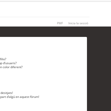
PMF
Inicia la sessió
ilio?
p d’usuaris?
n color diferent?
desitjats!
 part d’algú en aquest fòrum!