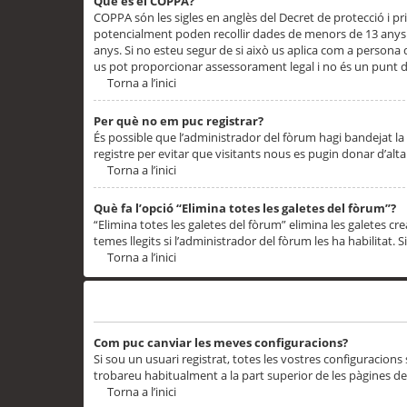
Què és el COPPA?
COPPA són les sigles en anglès del Decret de protecció i priv
potencialment poden recollir dades de menors de 13 anys qu
anys. Si no esteu segur de si això us aplica com a persona
us pot proporcionar assessorament legal i no és un punt de
Torna a l’inici
Per què no em puc registrar?
És possible que l’administrador del fòrum hagi bandejat la 
registre per evitar que visitants nous es pugin donar d’al
Torna a l’inici
Què fa l’opció “Elimina totes les galetes del fòrum”?
“Elimina totes les galetes del fòrum” elimina les galetes
temes llegits si l’administrador del fòrum les ha habilitat. 
Torna a l’inici
Preferències i configuracions de l’usuari
Com puc canviar les meves configuracions?
Si sou un usuari registrat, totes les vostres configuracions
trobareu habitualment a la part superior de les pàgines de
Torna a l’inici