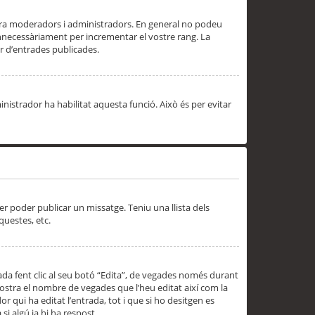
 ara moderadors i administradors. En general no podeu
innecessàriament per incrementar el vostre rang. La
 d’entrades publicades.
inistrador ha habilitat aquesta funció. Això és per evitar
er poder publicar un missatge. Teniu una llista dels
questes, etc.
da fent clic al seu botó “Edita”, de vegades només durant
 mostra el nombre de vegades que l’heu editat així com la
 qui ha editat l’entrada, tot i que si ho desitgen es
i algú ja hi ha respost.