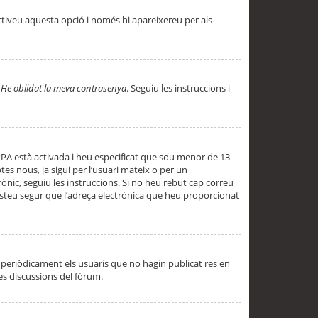
ctiveu aquesta opció i només hi apareixereu per als
a
He oblidat la meva contrasenya
. Seguiu les instruccions i
PPA està activada i heu especificat que sou menor de 13
es nous, ja sigui per l’usuari mateix o per un
ònic, seguiu les instruccions. Si no heu rebut cap correu
 esteu segur que l’adreça electrònica que heu proporcionat
periòdicament els usuaris que no hagin publicat res en
es discussions del fòrum.