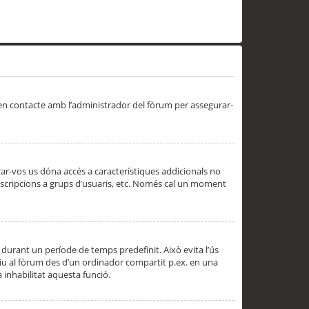
 en contacte amb l’administrador del fòrum per assegurar-
trar-vos us dóna accés a característiques addicionals no
subscripcions a grups d’usuaris, etc. Només cal un moment
 durant un període de temps predefinit. Això evita l’ús
cediu al fòrum des d’un ordinador compartit p.ex. en una
a inhabilitat aquesta funció.