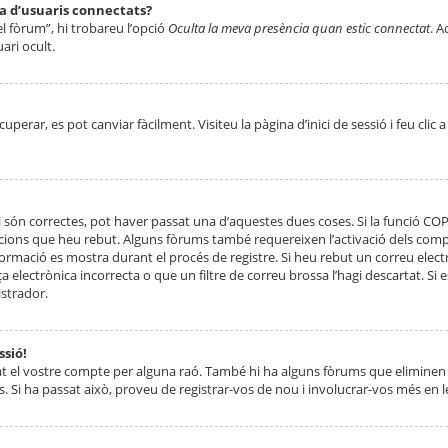
ta d’usuaris connectats?
el fòrum”, hi trobareu l’opció
Oculta la meva presència quan estic connectat
. A
ari ocult.
erar, es pot canviar fàcilment. Visiteu la pàgina d’inici de sessió i feu clic 
 són correctes, pot haver passat una d’aquestes dues coses. Si la funció CO
ccions que heu rebut. Alguns fòrums també requereixen l’activació dels compt
ormació es mostra durant el procés de registre. Si heu rebut un correu electr
 electrònica incorrecta o que un filtre de correu brossa l’hagi descartat. Si
strador.
ssió!
at el vostre compte per alguna raó. També hi ha alguns fòrums que eliminen 
. Si ha passat això, proveu de registrar-vos de nou i involucrar-vos més en l