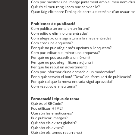
Com puc mostrar una imatge juntament amb el meu nom d’us
Què és el meu rang i com puc canviar-lo?
Quan faig clic sobre l’enllaç de correu electrònic d’un usuari s
Problemes de publicació
Com publico un tema en un fòrum?
Com edito o elimino una entrada?
Com afegeixo una signatura a la meva entrada?
Com creo una enquesta?
Per què no puc afegir més opcions a l’enquesta?
Com puc editar o eliminar una enquesta?
Per què no puc accedir a un fòrum?
Per què no puc afegir fitxers adjunts?
Per què he rebut un advertiment?
Com puc informar d’una entrada a un moderador?
Per a què serveix el botó “Desa” del formulari de publicació?
Per què cal que la meva entrada sigui aprovada?
Com reactivo el meu tema?
Formatació i tipus de tema
Què és el BBCode?
Puc utilitzar HTML?
Què són les emoticones?
Puc publicar imatges?
Què són els avisos globals?
Què són els avisos?
Què són els temes recurrents?