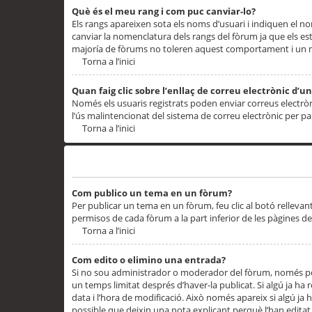
Què és el meu rang i com puc canviar-lo?
Els rangs apareixen sota els noms d’usuari i indiquen el
canviar la nomenclatura dels rangs del fòrum ja que els es
majoría de fòrums no toleren aquest comportament i un 
Torna a l’inici
Quan faig clic sobre l’enllaç de correu electrònic d’u
Només els usuaris registrats poden enviar correus electrònic
l’ús malintencionat del sistema de correu electrònic per p
Torna a l’inici
Problemes de publicació
Com publico un tema en un fòrum?
Per publicar un tema en un fòrum, feu clic al botó rellevan
permisos de cada fòrum a la part inferior de les pàgines d
Torna a l’inici
Com edito o elimino una entrada?
Si no sou administrador o moderador del fòrum, només pod
un temps limitat després d’haver-la publicat. Si algú ja ha 
data i l’hora de modificació. Això només apareix si algú ja
possible que deixin una nota explicant perquè l’han editat