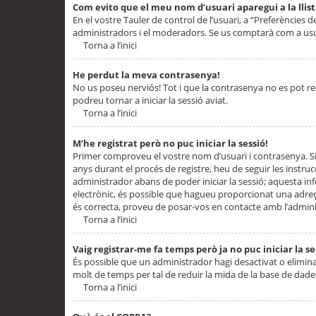
Com evito que el meu nom d’usuari aparegui a la llis
En el vostre Tauler de control de l’usuari, a “Preferències d
administradors i el moderadors. Se us comptarà com a usu
Torna a l’inici
He perdut la meva contrasenya!
No us poseu nerviós! Tot i que la contrasenya no es pot recup
podreu tornar a iniciar la sessió aviat.
Torna a l’inici
M’he registrat però no puc iniciar la sessió!
Primer comproveu el vostre nom d’usuari i contrasenya. Si
anys durant el procés de registre, heu de seguir les instru
administrador abans de poder iniciar la sessió; aquesta inf
electrònic, és possible que hagueu proporcionat una adreça
és correcta, proveu de posar-vos en contacte amb l’admini
Torna a l’inici
Vaig registrar-me fa temps però ja no puc iniciar la se
És possible que un administrador hagi desactivat o elimin
molt de temps per tal de reduir la mida de la base de dades
Torna a l’inici