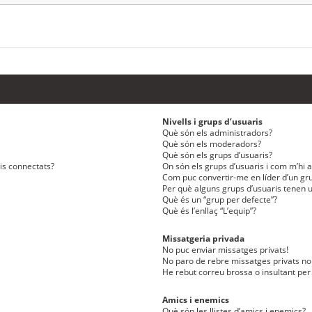
Nivells i grups d’usuaris
Què són els administradors?
Què són els moderadors?
Què són els grups d’usuaris?
ris connectats?
On són els grups d’usuaris i com m’hi af
Com puc convertir-me en líder d’un gru
Per què alguns grups d’usuaris tenen u
Què és un “grup per defecte”?
Què és l’enllaç “L’equip”?
Missatgeria privada
No puc enviar missatges privats!
No paro de rebre missatges privats no 
He rebut correu brossa o insultant per
Amics i enemics
Què són les llistes d’amics i enemics?