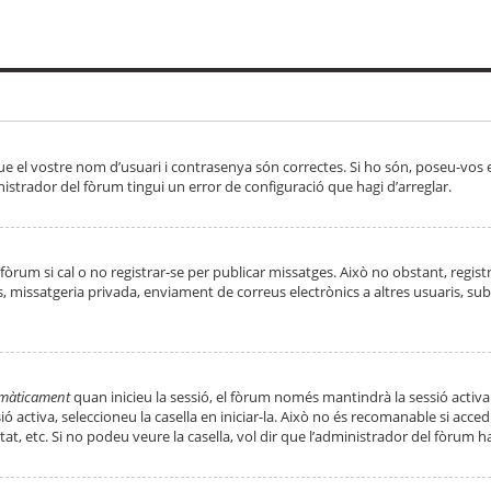
ue el vostre nom d’usuari i contrasenya són correctes. Si ho són, poseu-vos
strador del fòrum tingui un error de configuració que hagi d’arreglar.
 fòrum si cal o no registrar-se per publicar missatges. Això no obstant, regis
rs, missatgeria privada, enviament de correus electrònics a altres usuaris, 
tomàticament
quan inicieu la sessió, el fòrum només mantindrà la sessió activa
essió activa, seleccioneu la casella en iniciar-la. Això no és recomanable si ac
tat, etc. Si no podeu veure la casella, vol dir que l’administrador del fòrum h