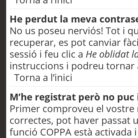
He perdut la meva contras
No us poseu nerviós! Tot i q
recuperar, es pot canviar fàci
sessió i feu clic a
He oblidat 
instruccions i podreu tornar a
Torna a l’inici
M’he registrat però no puc i
Primer comproveu el vostre n
correctes, pot haver passat u
funció COPPA està activada 