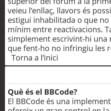
superior del fòrum a la prime
veieu l’enllaç, llavors és pos
estigui inhabilitada o que no
mínim entre reactivacions. T
simplement escrivint-hi una 
que fent-ho no infringiu les 
Torna a l’inici
Formatació i tipus de te
Què és el BBCode?
El BBCode és una implementa
ofereix un gran control en l