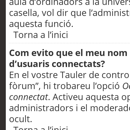
aula d’ordinadors a la univers
casella, vol dir que l’adminis
aquesta funció.
Torna a l’inici
Com evito que el meu nom d’
d’usuaris connectats?
En el vostre Tauler de control
fòrum”, hi trobareu l’opció
O
connectat
. Activeu aquesta o
administradors i el moderad
ocult.
Torna a l’inici