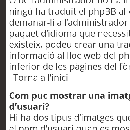
O bé l’administrador no ha in
ningú ha traduït el phpBB al
demanar-li a l’administrador d
paquet d’idioma que necessit
existeix, podeu crear una t
informació al lloc web del php
inferior de les pàgines del f
Torna a l’inici
Com puc mostrar una imat
d’usuari?
Hi ha dos tipus d’imatges q
el nom d’usuari quan es mos