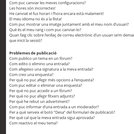
Com puc canviar les meves configuracions?
Les hores són incorrectes!
He canviat el fus horari i l’hora encara està malament!
El meu idioma no és a la llista!
Com puc mostrar una imatge juntament amb el meu nom d’usuari?
Què és el meu rang i com puc canviar-lo?
Quan faig clic sobre l’enllaç de correu electrònic d’un usuari se’m dem
que iniciï la sessió?
Problemes de publicació
Com publico un tema en un fòrum?
Com edito o elimino una entrada?
Com afegeixo una signatura a la meva entrada?
Com creo una enquesta?
Per què no puc afegir més opcions a l’enquesta?
Com puc editar o eliminar una enquesta?
Per què no puc accedir a un fòrum?
Per què no puc afegir fitxers adjunts?
Per què he rebut un advertiment?
Com puc informar d’una entrada a un moderador?
Per a què serveix el botó “Desa” del formulari de publicació?
Per què cal que la meva entrada sigui aprovada?
Com reactivo el meu tema?