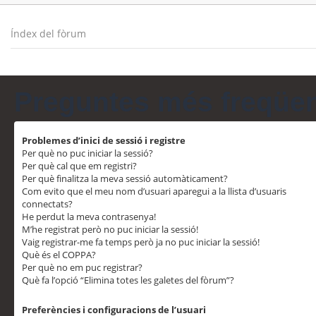
Índex del fòrum
Preguntes més freqüe
Problemes d’inici de sessió i registre
Per què no puc iniciar la sessió?
Per què cal que em registri?
Per què finalitza la meva sessió automàticament?
Com evito que el meu nom d’usuari aparegui a la llista d’usuaris
connectats?
He perdut la meva contrasenya!
M’he registrat però no puc iniciar la sessió!
Vaig registrar-me fa temps però ja no puc iniciar la sessió!
Què és el COPPA?
Per què no em puc registrar?
Què fa l’opció “Elimina totes les galetes del fòrum”?
Preferències i configuracions de l’usuari