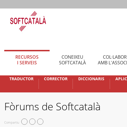
RECURSOS
CONEIXEU
COL·LABO
I SERVEIS
SOFTCATALÀ
AMB L'ASSOC
TRADUCTOR
CORRECTOR
DICCIONARIS
APLI
Fòrums de Softcatalà
Compartiu