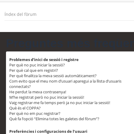
Índex del fòrum
Preguntes més freqüe
Problemes d’inici de sessió i registre
Per què no puc iniciar la sessió?
Per què cal que em registri?
Per què finalitza la meva sessió automàticament?
Com evito que el meu nom d’usuari aparegui a la llista d’usuaris
connectats?
He perdut la meva contrasenya!
M’he registrat però no puc iniciar la sessió!
Vaig registrar-me fa temps però ja no puc iniciar la sessió!
Què és el COPPA?
Per què no em puc registrar?
Què fa l’opció “Elimina totes les galetes del fòrum”?
Preferències i configuracions de l’usuari