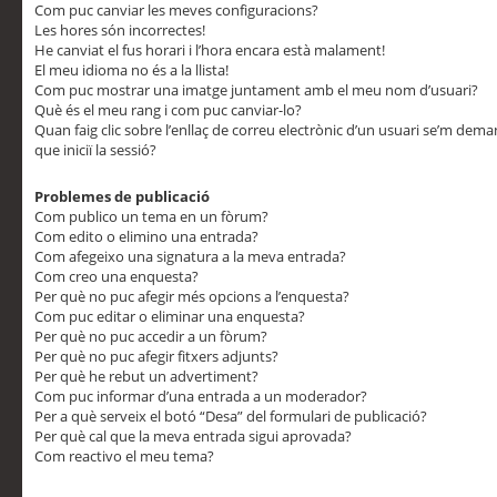
Com puc canviar les meves configuracions?
Les hores són incorrectes!
He canviat el fus horari i l’hora encara està malament!
El meu idioma no és a la llista!
Com puc mostrar una imatge juntament amb el meu nom d’usuari?
Què és el meu rang i com puc canviar-lo?
Quan faig clic sobre l’enllaç de correu electrònic d’un usuari se’m dem
que iniciï la sessió?
Problemes de publicació
Com publico un tema en un fòrum?
Com edito o elimino una entrada?
Com afegeixo una signatura a la meva entrada?
Com creo una enquesta?
Per què no puc afegir més opcions a l’enquesta?
Com puc editar o eliminar una enquesta?
Per què no puc accedir a un fòrum?
Per què no puc afegir fitxers adjunts?
Per què he rebut un advertiment?
Com puc informar d’una entrada a un moderador?
Per a què serveix el botó “Desa” del formulari de publicació?
Per què cal que la meva entrada sigui aprovada?
Com reactivo el meu tema?