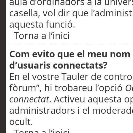
aula d’ordinadors a la univers
casella, vol dir que l’adminis
aquesta funció.
Torna a l’inici
Com evito que el meu nom d’
d’usuaris connectats?
En el vostre Tauler de control
fòrum”, hi trobareu l’opció
O
connectat
. Activeu aquesta o
administradors i el moderad
ocult.
Torna a l’inici