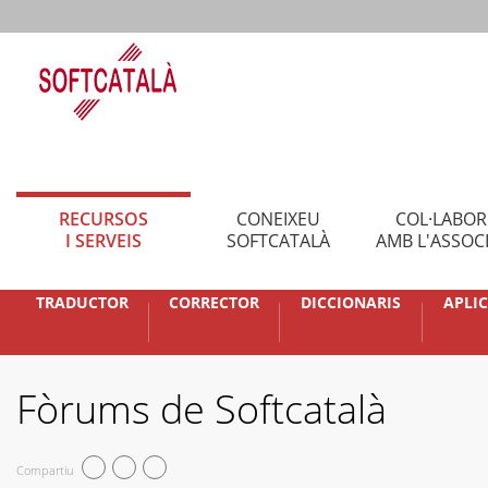
RECURSOS
CONEIXEU
COL·LABO
I SERVEIS
SOFTCATALÀ
AMB L'ASSOC
TRADUCTOR
CORRECTOR
DICCIONARIS
APLI
Fòrums de Softcatalà
Compartiu