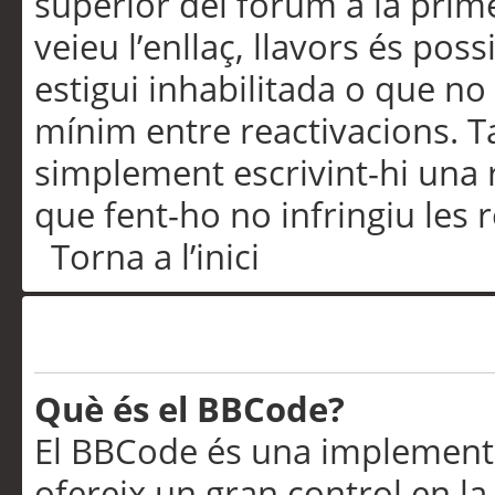
superior del fòrum a la prime
veieu l’enllaç, llavors és pos
estigui inhabilitada o que no
mínim entre reactivacions. T
simplement escrivint-hi una 
que fent-ho no infringiu les 
Torna a l’inici
Formatació i tipus de te
Què és el BBCode?
El BBCode és una implementa
ofereix un gran control en l