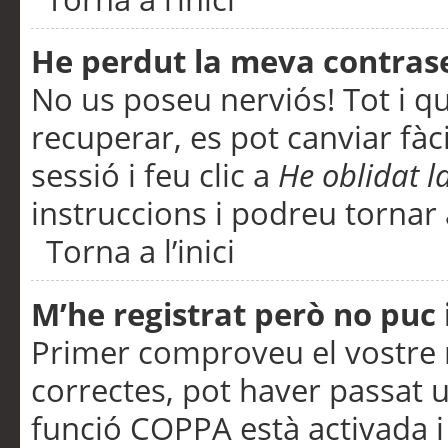
He perdut la meva contras
No us poseu nerviós! Tot i q
recuperar, es pot canviar fàci
sessió i feu clic a
He oblidat 
instruccions i podreu tornar a
Torna a l’inici
M’he registrat però no puc i
Primer comproveu el vostre n
correctes, pot haver passat u
funció COPPA està activada 