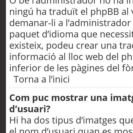
O bé l’administrador no ha in
ningú ha traduït el phpBB al
demanar-li a l’administrador d
paquet d’idioma que necessit
existeix, podeu crear una t
informació al lloc web del php
inferior de les pàgines del f
Torna a l’inici
Com puc mostrar una imat
d’usuari?
Hi ha dos tipus d’imatges q
el nom d’usuari quan es mos