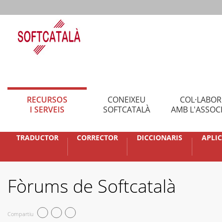
RECURSOS
CONEIXEU
COL·LABO
I SERVEIS
SOFTCATALÀ
AMB L'ASSOC
TRADUCTOR
CORRECTOR
DICCIONARIS
APLI
Fòrums de Softcatalà
Compartiu