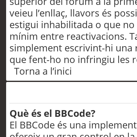
superior del fòrum a la prime
veieu l’enllaç, llavors és pos
estigui inhabilitada o que no
mínim entre reactivacions. T
simplement escrivint-hi una 
que fent-ho no infringiu les 
Torna a l’inici
Formatació i tipus de te
Què és el BBCode?
El BBCode és una implementa
ofereix un gran control en l