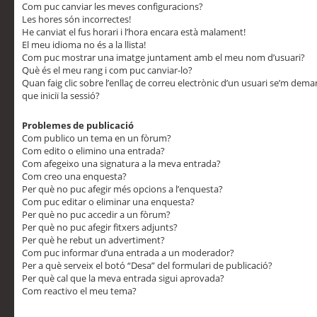
Com puc canviar les meves configuracions?
Les hores són incorrectes!
He canviat el fus horari i l’hora encara està malament!
El meu idioma no és a la llista!
Com puc mostrar una imatge juntament amb el meu nom d’usuari?
Què és el meu rang i com puc canviar-lo?
Quan faig clic sobre l’enllaç de correu electrònic d’un usuari se’m dem
que iniciï la sessió?
Problemes de publicació
Com publico un tema en un fòrum?
Com edito o elimino una entrada?
Com afegeixo una signatura a la meva entrada?
Com creo una enquesta?
Per què no puc afegir més opcions a l’enquesta?
Com puc editar o eliminar una enquesta?
Per què no puc accedir a un fòrum?
Per què no puc afegir fitxers adjunts?
Per què he rebut un advertiment?
Com puc informar d’una entrada a un moderador?
Per a què serveix el botó “Desa” del formulari de publicació?
Per què cal que la meva entrada sigui aprovada?
Com reactivo el meu tema?