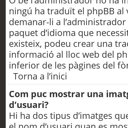
O bé l’administrador no ha in
ningú ha traduït el phpBB al
demanar-li a l’administrador d
paquet d’idioma que necessit
existeix, podeu crear una t
informació al lloc web del php
inferior de les pàgines del f
Torna a l’inici
Com puc mostrar una imat
d’usuari?
Hi ha dos tipus d’imatges q
el nom d’usuari quan es mos