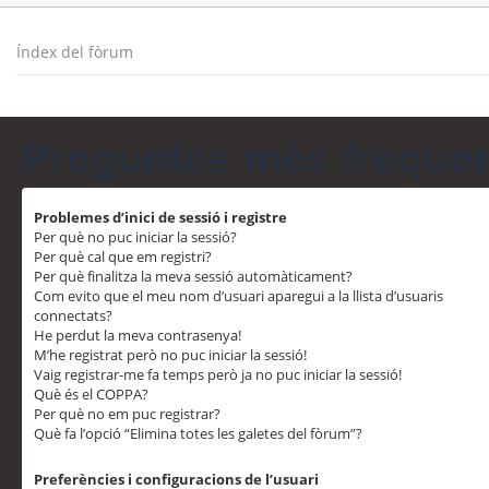
Índex del fòrum
Preguntes més freqüe
Problemes d’inici de sessió i registre
Per què no puc iniciar la sessió?
Per què cal que em registri?
Per què finalitza la meva sessió automàticament?
Com evito que el meu nom d’usuari aparegui a la llista d’usuaris
connectats?
He perdut la meva contrasenya!
M’he registrat però no puc iniciar la sessió!
Vaig registrar-me fa temps però ja no puc iniciar la sessió!
Què és el COPPA?
Per què no em puc registrar?
Què fa l’opció “Elimina totes les galetes del fòrum”?
Preferències i configuracions de l’usuari