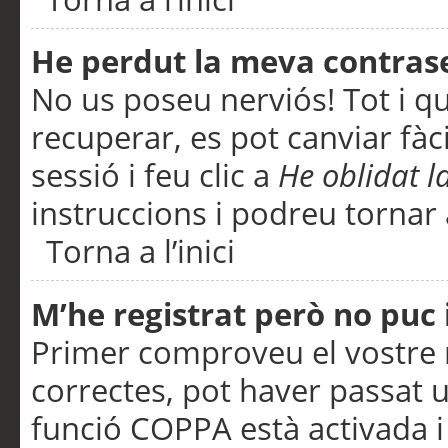
He perdut la meva contras
No us poseu nerviós! Tot i q
recuperar, es pot canviar fàci
sessió i feu clic a
He oblidat 
instruccions i podreu tornar a
Torna a l’inici
M’he registrat però no puc i
Primer comproveu el vostre n
correctes, pot haver passat u
funció COPPA està activada 