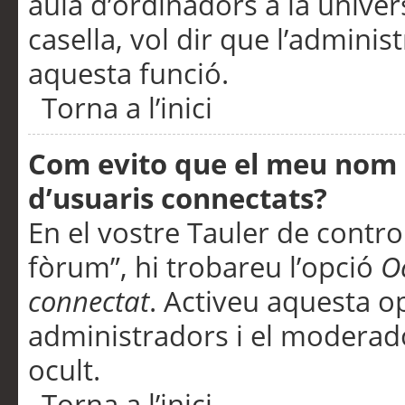
aula d’ordinadors a la univers
casella, vol dir que l’adminis
aquesta funció.
Torna a l’inici
Com evito que el meu nom d’
d’usuaris connectats?
En el vostre Tauler de control
fòrum”, hi trobareu l’opció
O
connectat
. Activeu aquesta o
administradors i el moderad
ocult.
Torna a l’inici