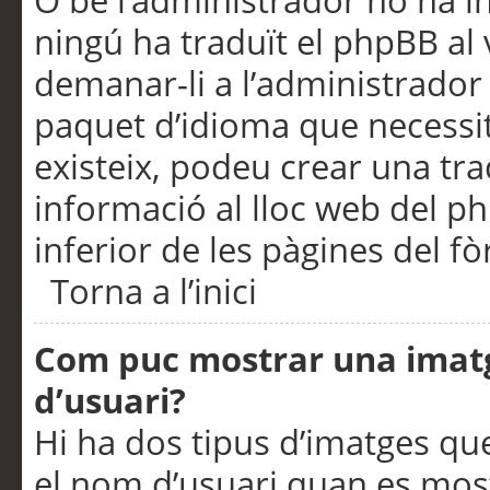
O bé l’administrador no ha in
ningú ha traduït el phpBB al
demanar-li a l’administrador d
paquet d’idioma que necessit
existeix, podeu crear una t
informació al lloc web del php
inferior de les pàgines del f
Torna a l’inici
Com puc mostrar una imat
d’usuari?
Hi ha dos tipus d’imatges q
el nom d’usuari quan es mos