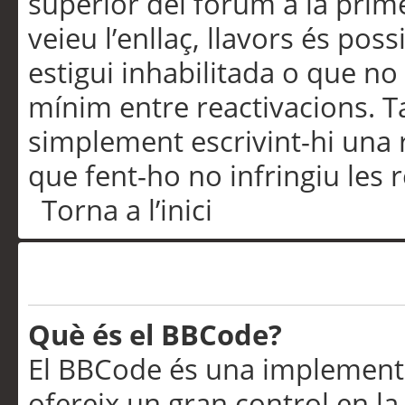
superior del fòrum a la prime
veieu l’enllaç, llavors és pos
estigui inhabilitada o que no
mínim entre reactivacions. T
simplement escrivint-hi una 
que fent-ho no infringiu les 
Torna a l’inici
Formatació i tipus de te
Què és el BBCode?
El BBCode és una implementa
ofereix un gran control en l