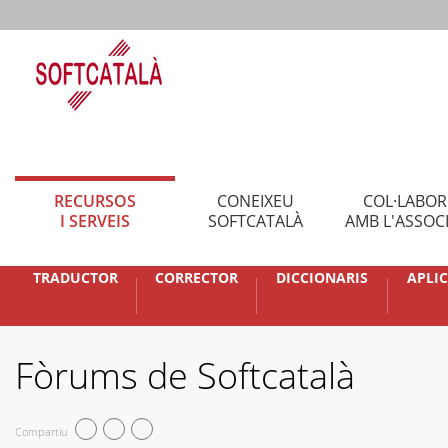
RECURSOS
CONEIXEU
COL·LABO
I SERVEIS
SOFTCATALÀ
AMB L'ASSOC
TRADUCTOR
CORRECTOR
DICCIONARIS
APLI
Fòrums de Softcatalà
Compartiu