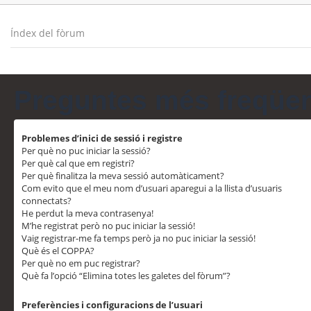
Índex del fòrum
Preguntes més freqüe
Problemes d’inici de sessió i registre
Per què no puc iniciar la sessió?
Per què cal que em registri?
Per què finalitza la meva sessió automàticament?
Com evito que el meu nom d’usuari aparegui a la llista d’usuaris
connectats?
He perdut la meva contrasenya!
M’he registrat però no puc iniciar la sessió!
Vaig registrar-me fa temps però ja no puc iniciar la sessió!
Què és el COPPA?
Per què no em puc registrar?
Què fa l’opció “Elimina totes les galetes del fòrum”?
Preferències i configuracions de l’usuari