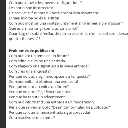
Com puc canviar les meves configuracions?
Les hores són incorrectes!
He canviat el fus horari i l’hora encara està malament!
El meu idioma no és a la llista!
Com puc mostrar una imatge juntament amb el meu nom d’usuari?
Què és el meu rang i com puc canviar-lo?
Quan faig clic sobre l’enllaç de correu electrònic d’un usuari se’m dem
que iniciï la sessió?
Problemes de publicació
Com publico un tema en un fòrum?
Com edito o elimino una entrada?
Com afegeixo una signatura a la meva entrada?
Com creo una enquesta?
Per què no puc afegir més opcions a l’enquesta?
Com puc editar o eliminar una enquesta?
Per què no puc accedir a un fòrum?
Per què no puc afegir fitxers adjunts?
Per què he rebut un advertiment?
Com puc informar d’una entrada a un moderador?
Per a què serveix el botó “Desa” del formulari de publicació?
Per què cal que la meva entrada sigui aprovada?
Com reactivo el meu tema?