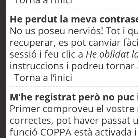
He perdut la meva contras
No us poseu nerviós! Tot i q
recuperar, es pot canviar fàci
sessió i feu clic a
He oblidat 
instruccions i podreu tornar a
Torna a l’inici
M’he registrat però no puc i
Primer comproveu el vostre n
correctes, pot haver passat u
funció COPPA està activada 