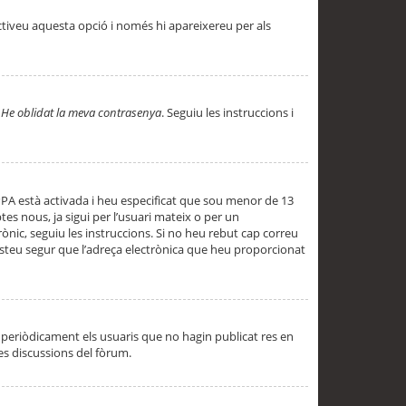
ctiveu aquesta opció i només hi apareixereu per als
a
He oblidat la meva contrasenya
. Seguiu les instruccions i
PPA està activada i heu especificat que sou menor de 13
es nous, ja sigui per l’usuari mateix o per un
ònic, seguiu les instruccions. Si no heu rebut cap correu
 esteu segur que l’adreça electrònica que heu proporcionat
periòdicament els usuaris que no hagin publicat res en
es discussions del fòrum.