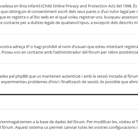
adesa en línia infantil (Child Online Privacy and Protection Act) del 1998. És 
e obtinguin el consentiment escrit dels seus pares o d’un tutor legal per r
 que es registra o al lloc web en el qual voleu registrar-vos, busqueu asse
 contacte per a dubtes legals de qualsevol tipus, a excepció dels descrits mé
vostra adreça IP o hagi prohibit el nom d’usuari que esteu intentant registra
ta. Poseu-vos en contacte amb l’administrador del fòrum per rebre assistència
 creades pel phpBB que us mantenen autenticat i amb la sessió iniciada al fò
Si experimenteu problemes d’inici i finalització de sessió, és possible que elim
 s’emmagatzemen a la base de dades del fòrum. Per modificar-les, visiteu el Ta
l fòrum. Aquest sistema us permet canviar totes les vostres configuracions i