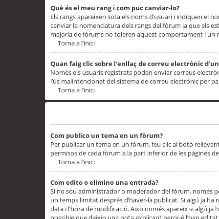
Què és el meu rang i com puc canviar-lo?
Els rangs apareixen sota els noms d’usuari i indiquen el
canviar la nomenclatura dels rangs del fòrum ja que els es
majoría de fòrums no toleren aquest comportament i un 
Torna a l’inici
Quan faig clic sobre l’enllaç de correu electrònic d’u
Només els usuaris registrats poden enviar correus electrònic
l’ús malintencionat del sistema de correu electrònic per p
Torna a l’inici
Problemes de publicació
Com publico un tema en un fòrum?
Per publicar un tema en un fòrum, feu clic al botó rellevan
permisos de cada fòrum a la part inferior de les pàgines d
Torna a l’inici
Com edito o elimino una entrada?
Si no sou administrador o moderador del fòrum, només pod
un temps limitat després d’haver-la publicat. Si algú ja ha 
data i l’hora de modificació. Això només apareix si algú ja
possible que deixin una nota explicant perquè l’han editat