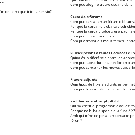
uari?
Com puc afegir o treure usuaris de la l
e’m demana que iniciï la sessió?
Cerca dels fòrums
Com puc cercar en un fòrum o fòrums
Per què la cerca no troba cap coincidè
Per què la cerca produeix una pàgina e
Com puc cercar membres?
Com puc trobar els meus temes i entr
Subscripcions a temes i adreces d’in
Quina és la diferència entre les adreces
Com puc subscriure’m a un fòrum o u
Com puc cancel·lar les meves subscrip
Fitxers adjunts
Quin tipus de fitxers adjunts es perm
Com puc trobar tots els meus fitxers a
Problemes amb el phpBB 3
Qui ha escrit el programari d’aquest f
Per què no hi ha disponible la funció X?
Amb qui m’he de posar en contacte per
fòrum?