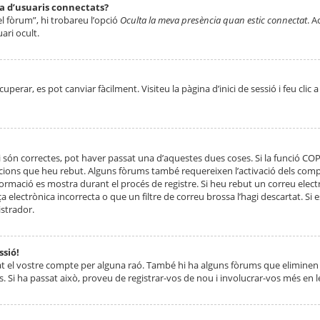
ta d’usuaris connectats?
el fòrum”, hi trobareu l’opció
Oculta la meva presència quan estic connectat
. A
ari ocult.
erar, es pot canviar fàcilment. Visiteu la pàgina d’inici de sessió i feu clic 
 són correctes, pot haver passat una d’aquestes dues coses. Si la funció CO
ccions que heu rebut. Alguns fòrums també requereixen l’activació dels compt
ormació es mostra durant el procés de registre. Si heu rebut un correu electr
 electrònica incorrecta o que un filtre de correu brossa l’hagi descartat. Si
strador.
ssió!
at el vostre compte per alguna raó. També hi ha alguns fòrums que eliminen 
. Si ha passat això, proveu de registrar-vos de nou i involucrar-vos més en l