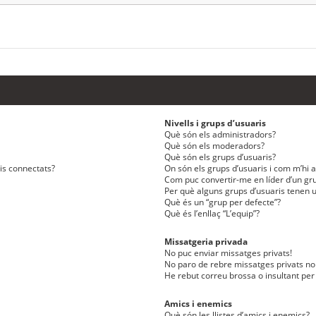
Nivells i grups d’usuaris
Què són els administradors?
Què són els moderadors?
Què són els grups d’usuaris?
ris connectats?
On són els grups d’usuaris i com m’hi af
Com puc convertir-me en líder d’un gru
Per què alguns grups d’usuaris tenen u
Què és un “grup per defecte”?
Què és l’enllaç “L’equip”?
Missatgeria privada
No puc enviar missatges privats!
No paro de rebre missatges privats no 
He rebut correu brossa o insultant per
Amics i enemics
Què són les llistes d’amics i enemics?