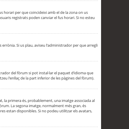
 fus horari per que coincideixi amb el de la zona on us
aris registrats poden canviar el fus horari. Si no esteu
s errònia. Si us plau, aviseu l’administrador per que arregli
rador del fòrum si pot instal·lar el paquet d’idioma que
u l’enllaç de la part inferior de les pàgines del fòrum).
t, la primera és, probablement, una imatge associada al
l fòrum. La segona imatge, normalment més gran, és
es estan disponibles. Si no podeu utilitzar els avatars,