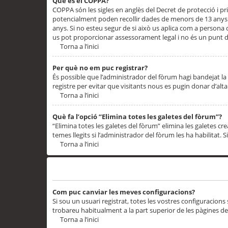
Què és el COPPA?
COPPA són les sigles en anglès del Decret de protecció i priv
potencialment poden recollir dades de menors de 13 anys qu
anys. Si no esteu segur de si això us aplica com a persona
us pot proporcionar assessorament legal i no és un punt de
Torna a l’inici
Per què no em puc registrar?
És possible que l’administrador del fòrum hagi bandejat la 
registre per evitar que visitants nous es pugin donar d’al
Torna a l’inici
Què fa l’opció “Elimina totes les galetes del fòrum”?
“Elimina totes les galetes del fòrum” elimina les galetes
temes llegits si l’administrador del fòrum les ha habilitat. 
Torna a l’inici
Preferències i configuracions de l’usuari
Com puc canviar les meves configuracions?
Si sou un usuari registrat, totes les vostres configuracions
trobareu habitualment a la part superior de les pàgines de
Torna a l’inici