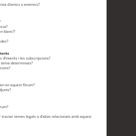
lista d’amics o enemics?
?
ncia?
n blanc!?
ades?
terès
 d’interès i les subscripcions?
n tema determinats?
cions?
eten en aquest fòrum?
djunts?
òrum?
 tractar temes legals o d’abús relacionats amb aquest