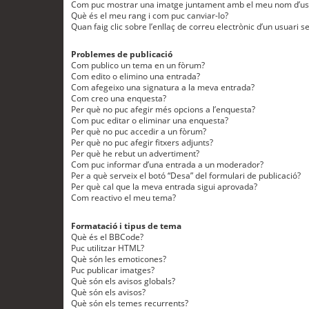
Com puc mostrar una imatge juntament amb el meu nom d’us
Què és el meu rang i com puc canviar-lo?
Quan faig clic sobre l’enllaç de correu electrònic d’un usuari s
Problemes de publicació
Com publico un tema en un fòrum?
Com edito o elimino una entrada?
Com afegeixo una signatura a la meva entrada?
Com creo una enquesta?
Per què no puc afegir més opcions a l’enquesta?
Com puc editar o eliminar una enquesta?
Per què no puc accedir a un fòrum?
Per què no puc afegir fitxers adjunts?
Per què he rebut un advertiment?
Com puc informar d’una entrada a un moderador?
Per a què serveix el botó “Desa” del formulari de publicació?
Per què cal que la meva entrada sigui aprovada?
Com reactivo el meu tema?
Formatació i tipus de tema
Què és el BBCode?
Puc utilitzar HTML?
Què són les emoticones?
Puc publicar imatges?
Què són els avisos globals?
Què són els avisos?
Què són els temes recurrents?