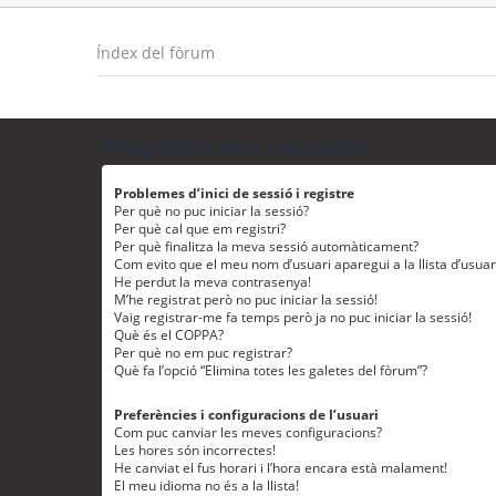
Índex del fòrum
Preguntes més freqüents
Problemes d’inici de sessió i registre
Per què no puc iniciar la sessió?
Per què cal que em registri?
Per què finalitza la meva sessió automàticament?
Com evito que el meu nom d’usuari aparegui a la llista d’usua
He perdut la meva contrasenya!
M’he registrat però no puc iniciar la sessió!
Vaig registrar-me fa temps però ja no puc iniciar la sessió!
Què és el COPPA?
Per què no em puc registrar?
Què fa l’opció “Elimina totes les galetes del fòrum”?
Preferències i configuracions de l’usuari
Com puc canviar les meves configuracions?
Les hores són incorrectes!
He canviat el fus horari i l’hora encara està malament!
El meu idioma no és a la llista!