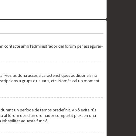
 en contacte amb l’administrador del fòrum per assegurar-
trar-vos us dóna accés a característiques addicionals no
subscripcions a grups d’usuaris, etc. Només cal un moment
 durant un període de temps predefinit. Això evita l’ús
cediu al fòrum des d’un ordinador compartit p.ex. en una
a inhabilitat aquesta funció.