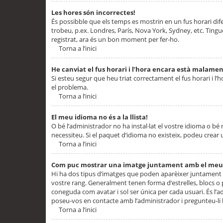
Les hores són incorrectes!
És possibble que els temps es mostrin en un fus horari difere
trobeu, p.ex. Londres, París, Nova York, Sydney, etc. Ting
registrat, ara és un bon moment per fer-ho.
Torna a l’inici
He canviat el fus horari i l’hora encara està malamen
Si esteu segur que heu triat correctament el fus horari i l’h
el problema.
Torna a l’inici
El meu idioma no és a la llista!
O bé l’administrador no ha instal·lat el vostre idioma o bé
necessiteu. Si el paquet d’idioma no existeix, podeu crear u
Torna a l’inici
Com puc mostrar una imatge juntament amb el meu
Hi ha dos tipus d’imatges que poden aparèixer juntament a
vostre rang. Generalment tenen forma d’estrelles, blocs o
coneguda com avatar i sol ser única per cada usuari. És l’a
poseu-vos en contacte amb l’administrador i pregunteu-li l
Torna a l’inici