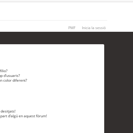
PMF
Inicia la sessió
ilio?
p d’usuaris?
n color diferent?
desitjats!
 part d’algú en aquest fòrum!