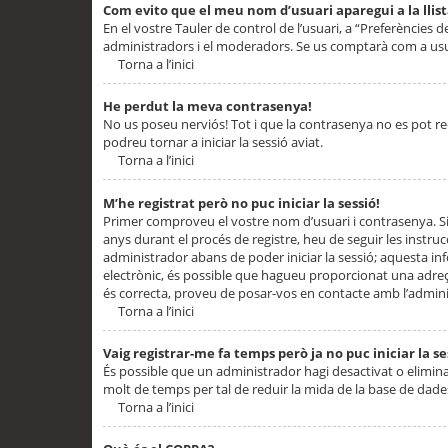
Com evito que el meu nom d’usuari aparegui a la llis
En el vostre Tauler de control de l’usuari, a “Preferències d
administradors i el moderadors. Se us comptarà com a usu
Torna a l’inici
He perdut la meva contrasenya!
No us poseu nerviós! Tot i que la contrasenya no es pot recup
podreu tornar a iniciar la sessió aviat.
Torna a l’inici
M’he registrat però no puc iniciar la sessió!
Primer comproveu el vostre nom d’usuari i contrasenya. Si
anys durant el procés de registre, heu de seguir les instru
administrador abans de poder iniciar la sessió; aquesta inf
electrònic, és possible que hagueu proporcionat una adreça
és correcta, proveu de posar-vos en contacte amb l’admini
Torna a l’inici
Vaig registrar-me fa temps però ja no puc iniciar la se
És possible que un administrador hagi desactivat o elimin
molt de temps per tal de reduir la mida de la base de dades
Torna a l’inici