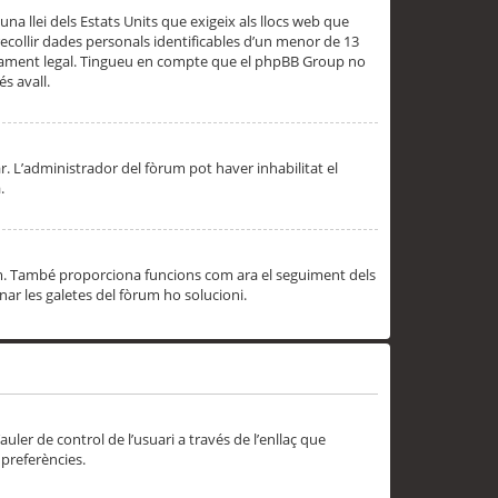
una llei dels Estats Units que exigeix als llocs web que
ecollir dades personals identificables d’un menor de 13
ssorament legal. Tingueu en compte que el phpBB Group no
s avall.
r. L’administrador del fòrum pot haver inhabilitat el
.
rum. També proporciona funcions com ara el seguiment dels
inar les galetes del fòrum ho solucioni.
uler de control de l’usuari a través de l’enllaç que
 preferències.