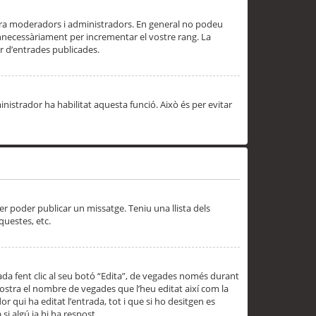
 ara moderadors i administradors. En general no podeu
innecessàriament per incrementar el vostre rang. La
 d’entrades publicades.
inistrador ha habilitat aquesta funció. Això és per evitar
er poder publicar un missatge. Teniu una llista dels
questes, etc.
da fent clic al seu botó “Edita”, de vegades només durant
 mostra el nombre de vegades que l’heu editat així com la
 qui ha editat l’entrada, tot i que si ho desitgen es
i algú ja hi ha respost.