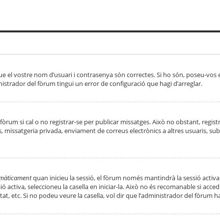
ue el vostre nom d’usuari i contrasenya són correctes. Si ho són, poseu-vos
strador del fòrum tingui un error de configuració que hagi d’arreglar.
 fòrum si cal o no registrar-se per publicar missatges. Això no obstant, regis
rs, missatgeria privada, enviament de correus electrònics a altres usuaris, 
tomàticament
quan inicieu la sessió, el fòrum només mantindrà la sessió activa
essió activa, seleccioneu la casella en iniciar-la. Això no és recomanable si ac
tat, etc. Si no podeu veure la casella, vol dir que l’administrador del fòrum h