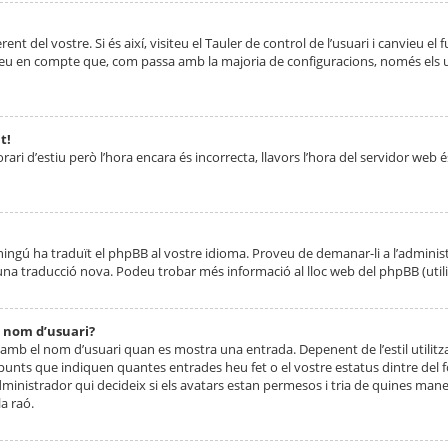
nt del vostre. Si és així, visiteu el Tauler de control de l’usuari i canvieu el
ueu en compte que, com passa amb la majoria de configuracions, només els usu
t!
orari d’estiu però l’hora encara és incorrecta, llavors l’hora del servidor web é
 ningú ha traduït el phpBB al vostre idioma. Proveu de demanar-li a l’administ
na traducció nova. Podeu trobar més informació al lloc web del phpBB (utilitze
 nom d’usuari?
mb el nom d’usuari quan es mostra una entrada. Depenent de l’estil utilitza
 punts que indiquen quantes entrades heu fet o el vostre estatus dintre de
dministrador qui decideix si els avatars estan permesos i tria de quines maner
a raó.