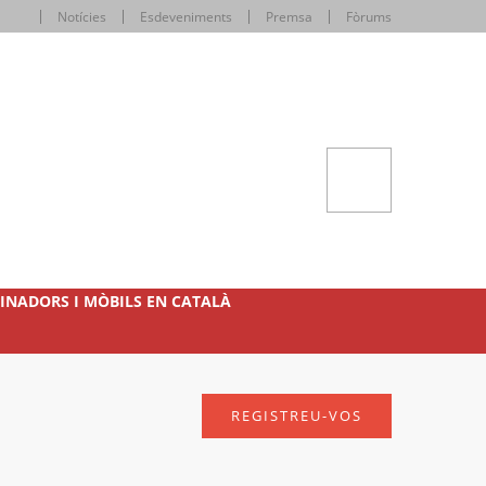
Notícies
Esdeveniments
Premsa
Fòrums
INADORS I MÒBILS EN CATALÀ
REGISTREU-VOS