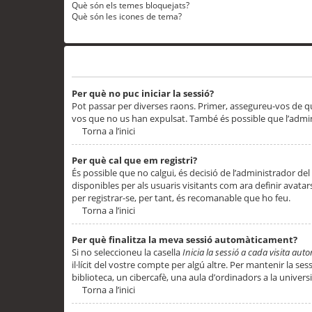
Què són els temes bloquejats?
Què són les icones de tema?
Problemes d’inici de sessió i registre
Per què no puc iniciar la sessió?
Pot passar per diverses raons. Primer, assegureu-vos de q
vos que no us han expulsat. També és possible que l’admini
Torna a l’inici
Per què cal que em registri?
És possible que no calgui, és decisió de l’administrador del
disponibles per als usuaris visitants com ara definir avata
per registrar-se, per tant, és recomanable que ho feu.
Torna a l’inici
Per què finalitza la meva sessió automàticament?
Si no seleccioneu la casella
Inicia la sessió a cada visita au
il·lícit del vostre compte per algú altre. Per mantenir la s
biblioteca, un cibercafè, una aula d’ordinadors a la universi
Torna a l’inici