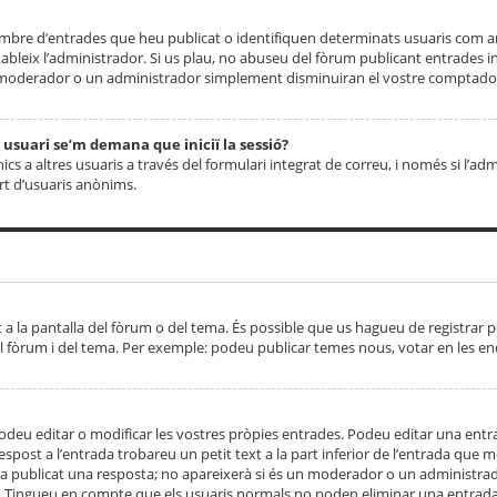
 nombre d’entrades que heu publicat o identifiquen determinats usuaris com
tableix l’administrador. Si us plau, no abuseu del fòrum publicant entrades 
moderador o un administrador simplement disminuiran el vostre comptador
n usuari se’m demana que iniciï la sessió?
s a altres usuaris a través del formulari integrat de correu, i només si l’adm
art d’usuaris anònims.
t a la pantalla del fòrum o del tema. És possible que us hagueu de registrar p
el fòrum i del tema. Per exemple: podeu publicar temes nous, votar en les en
eu editar o modificar les vostres pròpies entrades. Podeu editar una entra
respost a l’entrada trobareu un petit text a la part inferior de l’entrada que
 ha publicat una resposta; no apareixerà si és un moderador o un administrador
. Tingueu en compte que els usuaris normals no poden eliminar una entrada s