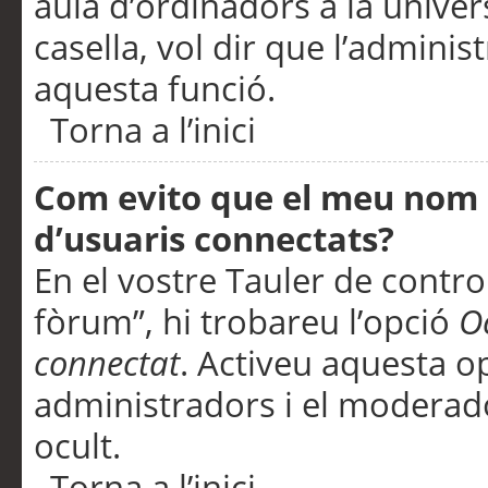
aula d’ordinadors a la univers
casella, vol dir que l’adminis
aquesta funció.
Torna a l’inici
Com evito que el meu nom d’
d’usuaris connectats?
En el vostre Tauler de control
fòrum”, hi trobareu l’opció
O
connectat
. Activeu aquesta o
administradors i el moderad
ocult.
Torna a l’inici