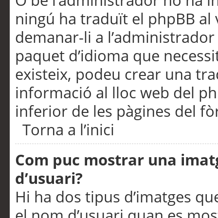
O bé l’administrador no ha in
ningú ha traduït el phpBB al
demanar-li a l’administrador d
paquet d’idioma que necessit
existeix, podeu crear una t
informació al lloc web del php
inferior de les pàgines del f
Torna a l’inici
Com puc mostrar una imat
d’usuari?
Hi ha dos tipus d’imatges q
el nom d’usuari quan es mos