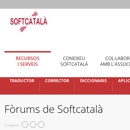
RECURSOS
CONEIXEU
COL·LABO
I SERVEIS
SOFTCATALÀ
AMB L'ASSOC
TRADUCTOR
CORRECTOR
DICCIONARIS
APLI
Fòrums de Softcatalà
Compartiu