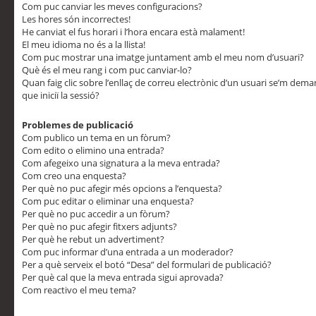
Com puc canviar les meves configuracions?
Les hores són incorrectes!
He canviat el fus horari i l’hora encara està malament!
El meu idioma no és a la llista!
Com puc mostrar una imatge juntament amb el meu nom d’usuari?
Què és el meu rang i com puc canviar-lo?
Quan faig clic sobre l’enllaç de correu electrònic d’un usuari se’m dem
que iniciï la sessió?
Problemes de publicació
Com publico un tema en un fòrum?
Com edito o elimino una entrada?
Com afegeixo una signatura a la meva entrada?
Com creo una enquesta?
Per què no puc afegir més opcions a l’enquesta?
Com puc editar o eliminar una enquesta?
Per què no puc accedir a un fòrum?
Per què no puc afegir fitxers adjunts?
Per què he rebut un advertiment?
Com puc informar d’una entrada a un moderador?
Per a què serveix el botó “Desa” del formulari de publicació?
Per què cal que la meva entrada sigui aprovada?
Com reactivo el meu tema?