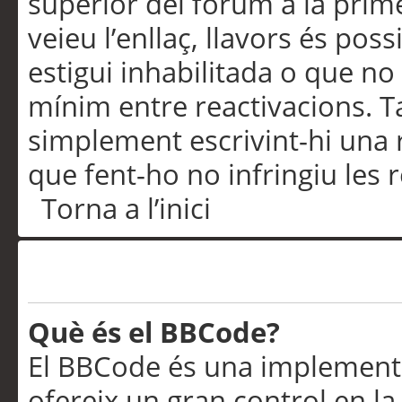
superior del fòrum a la prime
veieu l’enllaç, llavors és pos
estigui inhabilitada o que no
mínim entre reactivacions. T
simplement escrivint-hi una 
que fent-ho no infringiu les 
Torna a l’inici
Formatació i tipus de te
Què és el BBCode?
El BBCode és una implementa
ofereix un gran control en l