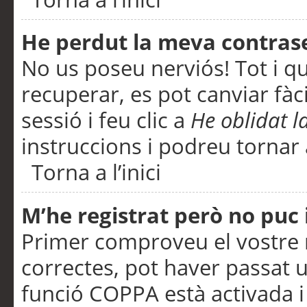
He perdut la meva contras
No us poseu nerviós! Tot i q
recuperar, es pot canviar fàci
sessió i feu clic a
He oblidat 
instruccions i podreu tornar a
Torna a l’inici
M’he registrat però no puc i
Primer comproveu el vostre n
correctes, pot haver passat u
funció COPPA està activada 