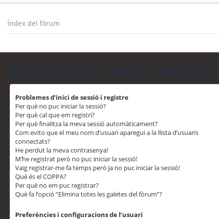
Índex del fòrum
Preguntes més freqüe
Problemes d’inici de sessió i registre
Per què no puc iniciar la sessió?
Per què cal que em registri?
Per què finalitza la meva sessió automàticament?
Com evito que el meu nom d’usuari aparegui a la llista d’usuaris
connectats?
He perdut la meva contrasenya!
M’he registrat però no puc iniciar la sessió!
Vaig registrar-me fa temps però ja no puc iniciar la sessió!
Què és el COPPA?
Per què no em puc registrar?
Què fa l’opció “Elimina totes les galetes del fòrum”?
Preferències i configuracions de l’usuari