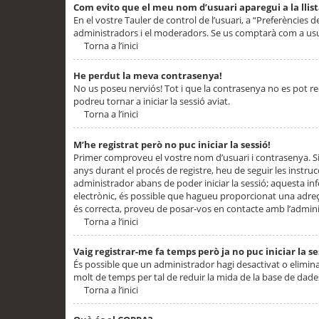
Com evito que el meu nom d’usuari aparegui a la llis
En el vostre Tauler de control de l’usuari, a “Preferències d
administradors i el moderadors. Se us comptarà com a usu
Torna a l’inici
He perdut la meva contrasenya!
No us poseu nerviós! Tot i que la contrasenya no es pot recup
podreu tornar a iniciar la sessió aviat.
Torna a l’inici
M’he registrat però no puc iniciar la sessió!
Primer comproveu el vostre nom d’usuari i contrasenya. Si
anys durant el procés de registre, heu de seguir les instru
administrador abans de poder iniciar la sessió; aquesta inf
electrònic, és possible que hagueu proporcionat una adreça
és correcta, proveu de posar-vos en contacte amb l’admini
Torna a l’inici
Vaig registrar-me fa temps però ja no puc iniciar la se
És possible que un administrador hagi desactivat o elimin
molt de temps per tal de reduir la mida de la base de dades
Torna a l’inici