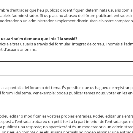
 nombre d’entrades que heu publicat o identifiquen determinats usuaris com
tableix l’administrador. Si us plau, no abuseu del fòrum publicant entrades 
moderador o un administrador simplement disminuiran el vostre comptador
n usuari se’m demana que iniciï la sessió?
s a altres usuaris a través del formulari integrat de correu, i només si l’adm
art d’usuaris anònims.
t a la pantalla del fòrum o del tema. És possible que us hagueu de registrar p
el fòrum i del tema. Per exemple: podeu publicar temes nous, votar en les en
eu editar o modificar les vostres pròpies entrades. Podeu editar una entra
respost a l’entrada trobareu un petit text a la part inferior de l’entrada que
 ha publicat una resposta; no apareixerà si és un moderador o un administrador
. Tingueu en compte que els usuaris normals no poden eliminar una entrada s