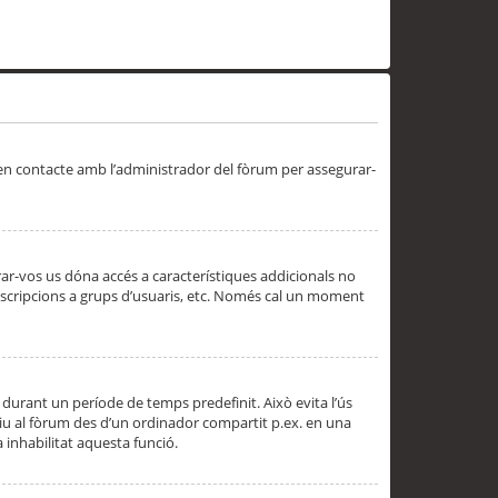
 en contacte amb l’administrador del fòrum per assegurar-
trar-vos us dóna accés a característiques addicionals no
subscripcions a grups d’usuaris, etc. Només cal un moment
 durant un període de temps predefinit. Això evita l’ús
cediu al fòrum des d’un ordinador compartit p.ex. en una
a inhabilitat aquesta funció.