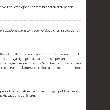
ctiveu aquesta opció i només hi apareixereu per als
a
He oblidat la meva contrasenya
. Seguiu les instruccions i
PPA està activada i heu especificat que sou menor de 13
es nous, ja sigui per l’usuari mateix o per un
ònic, seguiu les instruccions. Si no heu rebut cap correu
 esteu segur que l’adreça electrònica que heu proporcionat
periòdicament els usuaris que no hagin publicat res en
es discussions del fòrum.