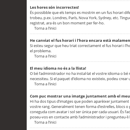
Les hores són incorrectes!
És possibble que els temps es mostrin en un fus horari difere
trobeu, p.ex. Londres, París, Nova York, Sydney, etc. Ting
registrat, ara és un bon moment per fer-ho.
Torna a l’inici
He canviat el fus horari i l’hora encara està malamen
Si esteu segur que heu triat correctament el fus horari i l’h
el problema.
Torna a l’inici
El meu idioma no és a la llista!
O bé l’administrador no ha instal·lat el vostre idioma o bé
necessiteu. Si el paquet d’idioma no existeix, podeu crear u
Torna a l’inici
Com puc mostrar una imatge juntament amb el meu
Hi ha dos tipus d’imatges que poden aparèixer juntament a
vostre rang. Generalment tenen forma d’estrelles, blocs o
coneguda com avatar i sol ser única per cada usuari. És l’a
poseu-vos en contacte amb l’administrador i pregunteu-li l
Torna a l’inici