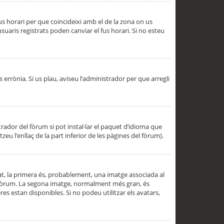
 fus horari per que coincideixi amb el de la zona on us
aris registrats poden canviar el fus horari. Si no esteu
s errònia. Si us plau, aviseu l’administrador per que arregli
rador del fòrum si pot instal·lar el paquet d’idioma que
u l’enllaç de la part inferior de les pàgines del fòrum).
t, la primera és, probablement, una imatge associada al
l fòrum. La segona imatge, normalment més gran, és
es estan disponibles. Si no podeu utilitzar els avatars,