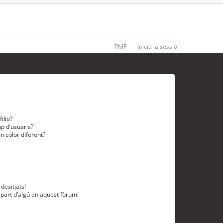
PMF
Inicia la sessió
ilio?
p d’usuaris?
n color diferent?
desitjats!
 part d’algú en aquest fòrum!