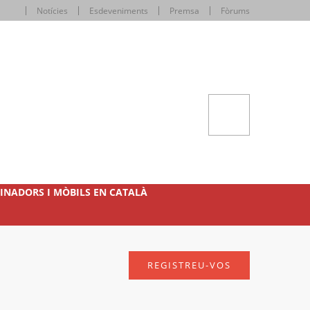
Notícies
Esdeveniments
Premsa
Fòrums
INADORS I MÒBILS EN CATALÀ
REGISTREU-VOS