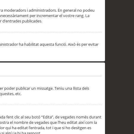
 ara moderadors i administradors. En general no podeu
innecessàriament per incrementar el vostre rang. La
 d’entrades publicades.
inistrador ha habilitat aquesta funció. Això és per evitar
er poder publicar un missatge. Teniu una llista dels
questes, etc.
da fent clic al seu botó “Edita”, de vegades només durant
 mostra el nombre de vegades que l’heu editat així com la
 qui ha editat l’entrada, tot i que si ho desitgen es
i algú ja hi ha respost.