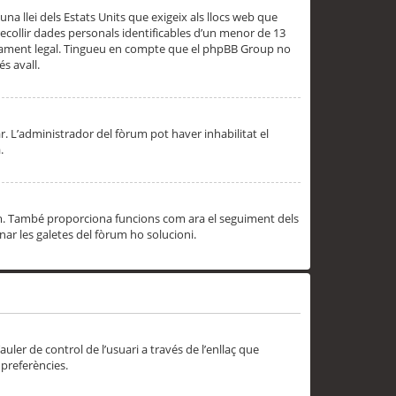
una llei dels Estats Units que exigeix als llocs web que
ecollir dades personals identificables d’un menor de 13
ssorament legal. Tingueu en compte que el phpBB Group no
s avall.
r. L’administrador del fòrum pot haver inhabilitat el
.
rum. També proporciona funcions com ara el seguiment dels
inar les galetes del fòrum ho solucioni.
uler de control de l’usuari a través de l’enllaç que
 preferències.