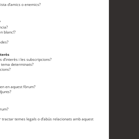
lista d’amics o enemics?
?
ncia?
n blanc!?
ades?
terès
 d’interès i les subscripcions?
n tema determinats?
cions?
eten en aquest fòrum?
djunts?
òrum?
 tractar temes legals o d’abús relacionats amb aquest