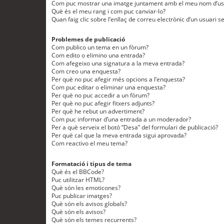
Com puc mostrar una imatge juntament amb el meu nom d’us
Què és el meu rang i com puc canviar-lo?
Quan faig clic sobre l’enllaç de correu electrònic d’un usuari s
Problemes de publicació
Com publico un tema en un fòrum?
Com edito o elimino una entrada?
Com afegeixo una signatura a la meva entrada?
Com creo una enquesta?
Per què no puc afegir més opcions a l’enquesta?
Com puc editar o eliminar una enquesta?
Per què no puc accedir a un fòrum?
Per què no puc afegir fitxers adjunts?
Per què he rebut un advertiment?
Com puc informar d’una entrada a un moderador?
Per a què serveix el botó “Desa” del formulari de publicació?
Per què cal que la meva entrada sigui aprovada?
Com reactivo el meu tema?
Formatació i tipus de tema
Què és el BBCode?
Puc utilitzar HTML?
Què són les emoticones?
Puc publicar imatges?
Què són els avisos globals?
Què són els avisos?
Què són els temes recurrents?