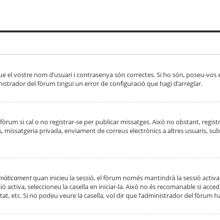
ue el vostre nom d’usuari i contrasenya són correctes. Si ho són, poseu-vos
strador del fòrum tingui un error de configuració que hagi d’arreglar.
 fòrum si cal o no registrar-se per publicar missatges. Això no obstant, regis
rs, missatgeria privada, enviament de correus electrònics a altres usuaris, 
tomàticament
quan inicieu la sessió, el fòrum només mantindrà la sessió activa
essió activa, seleccioneu la casella en iniciar-la. Això no és recomanable si ac
tat, etc. Si no podeu veure la casella, vol dir que l’administrador del fòrum h