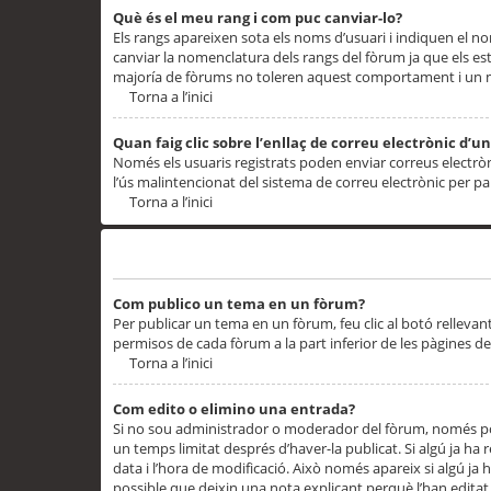
Què és el meu rang i com puc canviar-lo?
Els rangs apareixen sota els noms d’usuari i indiquen el
canviar la nomenclatura dels rangs del fòrum ja que els es
majoría de fòrums no toleren aquest comportament i un 
Torna a l’inici
Quan faig clic sobre l’enllaç de correu electrònic d’u
Només els usuaris registrats poden enviar correus electrònic
l’ús malintencionat del sistema de correu electrònic per p
Torna a l’inici
Problemes de publicació
Com publico un tema en un fòrum?
Per publicar un tema en un fòrum, feu clic al botó rellevan
permisos de cada fòrum a la part inferior de les pàgines d
Torna a l’inici
Com edito o elimino una entrada?
Si no sou administrador o moderador del fòrum, només pod
un temps limitat després d’haver-la publicat. Si algú ja ha 
data i l’hora de modificació. Això només apareix si algú ja
possible que deixin una nota explicant perquè l’han editat