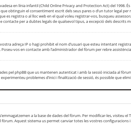
adesa en línia infantil (Child Online Privacy and Protection Act) del 1998. És 
e obtinguin el consentiment escrit dels seus pares o d’un tutor legal per r
 que es registra o al lloc web en el qual voleu registrar-vos, busqueu asse
 contacte per a dubtes legals de qualsevol tipus, a excepció dels descrits mé
vostra adreça IP o hagi prohibit el nom d’usuari que esteu intentant registra
ta. Poseu-vos en contacte amb l’administrador del fòrum per rebre assistència
 creades pel phpBB que us mantenen autenticat i amb la sessió iniciada al fò
Si experimenteu problemes d’inici i finalització de sessió, és possible que elim
 s’emmagatzemen a la base de dades del fòrum. Per modificar-les, visiteu el Ta
l fòrum. Aquest sistema us permet canviar totes les vostres configuracions i