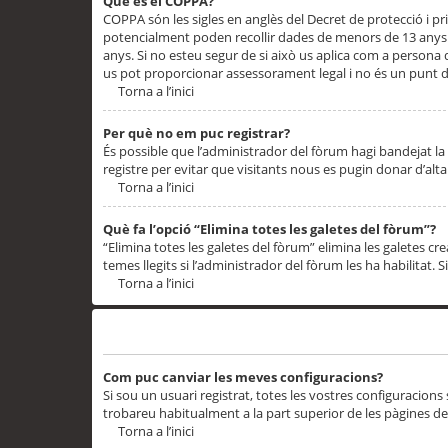
Què és el COPPA?
COPPA són les sigles en anglès del Decret de protecció i priv
potencialment poden recollir dades de menors de 13 anys qu
anys. Si no esteu segur de si això us aplica com a persona
us pot proporcionar assessorament legal i no és un punt de
Torna a l’inici
Per què no em puc registrar?
És possible que l’administrador del fòrum hagi bandejat la 
registre per evitar que visitants nous es pugin donar d’al
Torna a l’inici
Què fa l’opció “Elimina totes les galetes del fòrum”?
“Elimina totes les galetes del fòrum” elimina les galetes
temes llegits si l’administrador del fòrum les ha habilitat. 
Torna a l’inici
Preferències i configuracions de l’usuari
Com puc canviar les meves configuracions?
Si sou un usuari registrat, totes les vostres configuracions
trobareu habitualment a la part superior de les pàgines de
Torna a l’inici