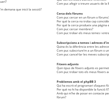
uari?
Com puc afegir o treure usuaris de la l
e’m demana que iniciï la sessió?
Cerca dels fòrums
Com puc cercar en un fòrum o fòrums
Per què la cerca no troba cap coincidè
Per què la cerca produeix una pàgina e
Com puc cercar membres?
Com puc trobar els meus temes i entr
Subscripcions a temes i adreces d’in
Quina és la diferència entre les adreces
Com puc subscriure’m a un fòrum o u
Com puc cancel·lar les meves subscrip
Fitxers adjunts
Quin tipus de fitxers adjunts es perm
Com puc trobar tots els meus fitxers a
Problemes amb el phpBB 3
Qui ha escrit el programari d’aquest f
Per què no hi ha disponible la funció X?
Amb qui m’he de posar en contacte per
fòrum?