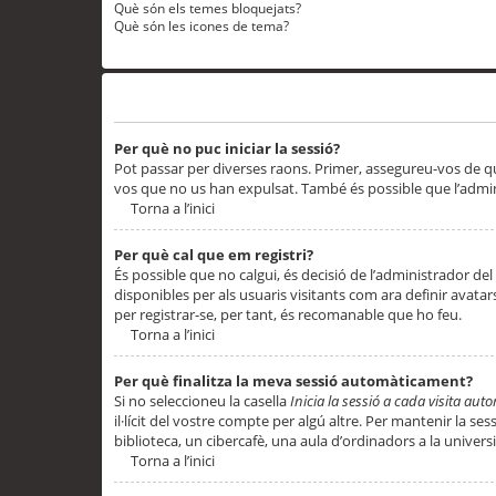
Què són els temes bloquejats?
Què són les icones de tema?
Problemes d’inici de sessió i registre
Per què no puc iniciar la sessió?
Pot passar per diverses raons. Primer, assegureu-vos de q
vos que no us han expulsat. També és possible que l’admini
Torna a l’inici
Per què cal que em registri?
És possible que no calgui, és decisió de l’administrador del
disponibles per als usuaris visitants com ara definir avata
per registrar-se, per tant, és recomanable que ho feu.
Torna a l’inici
Per què finalitza la meva sessió automàticament?
Si no seleccioneu la casella
Inicia la sessió a cada visita au
il·lícit del vostre compte per algú altre. Per mantenir la s
biblioteca, un cibercafè, una aula d’ordinadors a la universi
Torna a l’inici