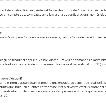
nt del vostre. Si és així, visiteu el Tauler de control de l’usuari i canvieu el
ueu en compte que, com passa amb la majoria de configuracions, només els usu
t!
orari d’estiu però l’hora encara és incorrecta, llavors l’hora del servidor web é
 ningú ha traduït el phpBB al vostre idioma. Proveu de demanar-li a l’administ
na traducció nova. Podeu trobar més informació al lloc web del phpBB (utilitze
 nom d’usuari?
mb el nom d’usuari quan es mostra una entrada. Depenent de l’estil utilitza
 punts que indiquen quantes entrades heu fet o el vostre estatus dintre de
dministrador qui decideix si els avatars estan permesos i tria de quines maner
a raó.