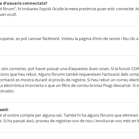
ta d’usuaris connectats?
el fòrum”, hi trobareu l’opció
Oculta la meva presència quan estic connectat
. A
ari ocult.
erar, es pot canviar fàcilment. Visiteu la pàgina d’inici de sessió i feu clic 
 són correctes, pot haver passat una d’aquestes dues coses. Si la funció CO
ccions que heu rebut. Alguns fòrums també requereixen l’activació dels compt
ormació es mostra durant el procés de registre. Si heu rebut un correu electr
 electrònica incorrecta o que un filtre de correu brossa l’hagi descartat. Si
strador.
ssió!
at el vostre compte per alguna raó. També hi ha alguns fòrums que eliminen 
. Si ha passat això, proveu de registrar-vos de nou i involucrar-vos més en l