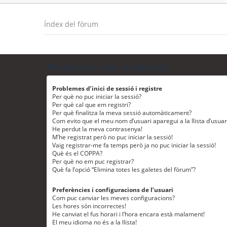
Índex del fòrum
Preguntes més freqüents
Problemes d’inici de sessió i registre
Per què no puc iniciar la sessió?
Per què cal que em registri?
Per què finalitza la meva sessió automàticament?
Com evito que el meu nom d’usuari aparegui a la llista d’usua
He perdut la meva contrasenya!
M’he registrat però no puc iniciar la sessió!
Vaig registrar-me fa temps però ja no puc iniciar la sessió!
Què és el COPPA?
Per què no em puc registrar?
Què fa l’opció “Elimina totes les galetes del fòrum”?
Preferències i configuracions de l’usuari
Com puc canviar les meves configuracions?
Les hores són incorrectes!
He canviat el fus horari i l’hora encara està malament!
El meu idioma no és a la llista!