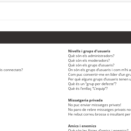
Nivells i grups d’usuaris
Què són els administradors?
Què són els moderadors?
Què són els grups d’usuaris?
ris connectats?
On són els grups d’usuaris i com m’hi af
Com puc convertir-me en líder d’un gru
Per què alguns grups d’usuaris tenen u
Què és un “grup per defecte”?
Què és l’enllaç “L’equip”?
Missatgeria privada
No puc enviar missatges privats!
No paro de rebre missatges privats no 
He rebut correu brossa o insultant per
Amics i enemics
Què són les llistes d’amics i enemics?