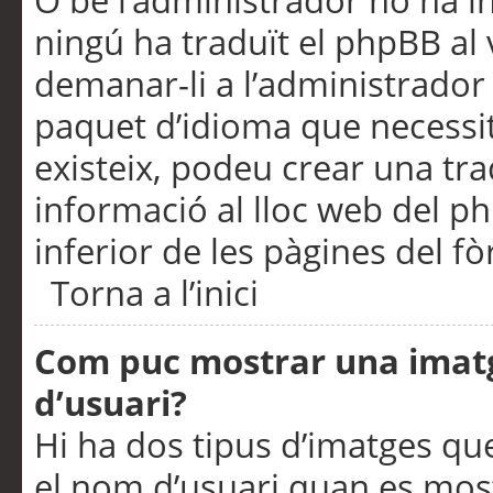
O bé l’administrador no ha in
ningú ha traduït el phpBB al
demanar-li a l’administrador d
paquet d’idioma que necessit
existeix, podeu crear una t
informació al lloc web del php
inferior de les pàgines del f
Torna a l’inici
Com puc mostrar una imat
d’usuari?
Hi ha dos tipus d’imatges q
el nom d’usuari quan es mos