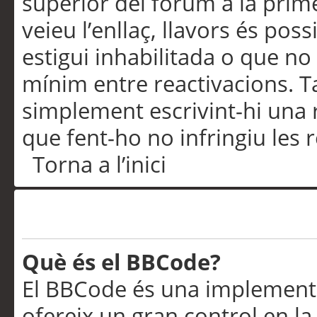
superior del fòrum a la prime
veieu l’enllaç, llavors és pos
estigui inhabilitada o que no
mínim entre reactivacions. T
simplement escrivint-hi una 
que fent-ho no infringiu les 
Torna a l’inici
Formatació i tipus de te
Què és el BBCode?
El BBCode és una implementa
ofereix un gran control en l