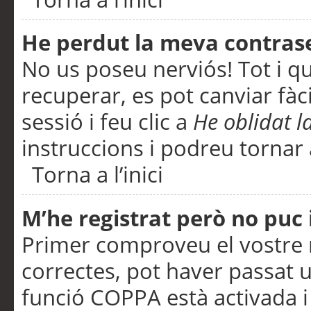
He perdut la meva contras
No us poseu nerviós! Tot i q
recuperar, es pot canviar fàci
sessió i feu clic a
He oblidat 
instruccions i podreu tornar a
Torna a l’inici
M’he registrat però no puc i
Primer comproveu el vostre n
correctes, pot haver passat u
funció COPPA està activada 