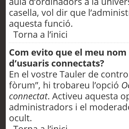
aula d’ordinadors a la univers
casella, vol dir que l’adminis
aquesta funció.
Torna a l’inici
Com evito que el meu nom d’
d’usuaris connectats?
En el vostre Tauler de control
fòrum”, hi trobareu l’opció
O
connectat
. Activeu aquesta o
administradors i el moderad
ocult.
Torna a l’inici