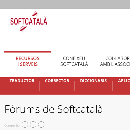
RECURSOS
CONEIXEU
COL·LABO
I SERVEIS
SOFTCATALÀ
AMB L'ASSOC
TRADUCTOR
CORRECTOR
DICCIONARIS
APLI
Fòrums de Softcatalà
Compartiu