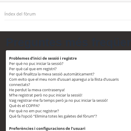
Índex del fòrum
Preguntes més freqüe
Problemes d’inici de sessió i registre
Per què no puc iniciar la sessió?
Per què cal que em registri?
Per què finalitza la meva sessió automàticament?
Com evito que el meu nom d’usuari aparegui a la llista d’usuaris
connectats?
He perdut la meva contrasenya!
M’he registrat però no puc iniciar la sessió!
Vaig registrar-me fa temps però ja no puc iniciar la sessió!
Què és el COPPA?
Per què no em puc registrar?
Què fa l’opció “Elimina totes les galetes del fòrum”?
Preferències i configuracions de l’usuari