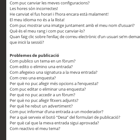
Com puc canviar les meves configuracions?
Les hores són incorrectes!
He canviat el fus horari i l’hora encara està malament!
El meu idioma no és a la llista!
Com puc mostrar una imatge juntament amb el meu nom d’usuari?
Què és el meu rang i com puc canviar-lo?
Quan faig clic sobre l’enllaç de correu electrònic d’un usuari se’m dem
que iniciï la sessió?
Problemes de publicació
Com publico un tema en un fòrum?
Com edito o elimino una entrada?
Com afegeixo una signatura a la meva entrada?
Com creo una enquesta?
Per què no puc afegir més opcions a l’enquesta?
Com puc editar o eliminar una enquesta?
Per què no puc accedir a un fòrum?
Per què no puc afegir fitxers adjunts?
Per què he rebut un advertiment?
Com puc informar d’una entrada a un moderador?
Per a què serveix el botó “Desa” del formulari de publicació?
Per què cal que la meva entrada sigui aprovada?
Com reactivo el meu tema?