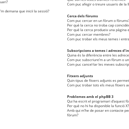
uari?
Com puc afegir o treure usuaris de la l
e’m demana que iniciï la sessió?
Cerca dels fòrums
Com puc cercar en un fòrum o fòrums
Per què la cerca no troba cap coincidè
Per què la cerca produeix una pàgina e
Com puc cercar membres?
Com puc trobar els meus temes i entr
Subscripcions a temes i adreces d’in
Quina és la diferència entre les adreces
Com puc subscriure’m a un fòrum o u
Com puc cancel·lar les meves subscrip
Fitxers adjunts
Quin tipus de fitxers adjunts es perm
Com puc trobar tots els meus fitxers a
Problemes amb el phpBB 3
Qui ha escrit el programari d’aquest f
Per què no hi ha disponible la funció X?
Amb qui m’he de posar en contacte per
fòrum?