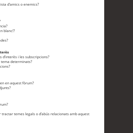
lista d’amics o enemics?
?
ncia?
n blanc!?
ades?
terès
 d’interès i les subscripcions?
n tema determinats?
cions?
eten en aquest fòrum?
djunts?
òrum?
 tractar temes legals o d’abús relacionats amb aquest