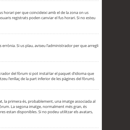
 fus horari per que coincideixi amb el de la zona on us
aris registrats poden canviar el fus horari. Si no esteu
s errònia. Si us plau, aviseu l’administrador per que arregli
rador del fòrum si pot instal·lar el paquet d’idioma que
u l’enllaç de la part inferior de les pàgines del fòrum).
t, la primera és, probablement, una imatge associada al
l fòrum. La segona imatge, normalment més gran, és
es estan disponibles. Si no podeu utilitzar els avatars,