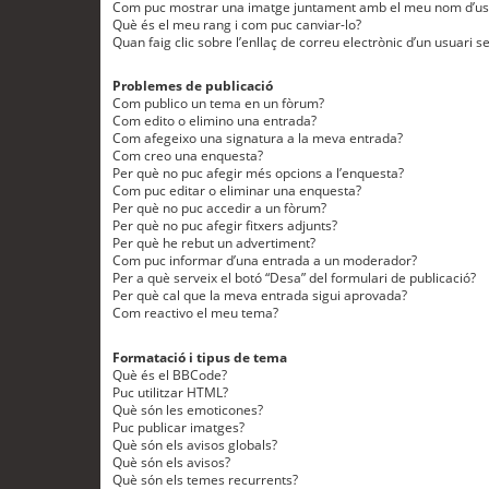
Com puc mostrar una imatge juntament amb el meu nom d’us
Què és el meu rang i com puc canviar-lo?
Quan faig clic sobre l’enllaç de correu electrònic d’un usuari s
Problemes de publicació
Com publico un tema en un fòrum?
Com edito o elimino una entrada?
Com afegeixo una signatura a la meva entrada?
Com creo una enquesta?
Per què no puc afegir més opcions a l’enquesta?
Com puc editar o eliminar una enquesta?
Per què no puc accedir a un fòrum?
Per què no puc afegir fitxers adjunts?
Per què he rebut un advertiment?
Com puc informar d’una entrada a un moderador?
Per a què serveix el botó “Desa” del formulari de publicació?
Per què cal que la meva entrada sigui aprovada?
Com reactivo el meu tema?
Formatació i tipus de tema
Què és el BBCode?
Puc utilitzar HTML?
Què són les emoticones?
Puc publicar imatges?
Què són els avisos globals?
Què són els avisos?
Què són els temes recurrents?