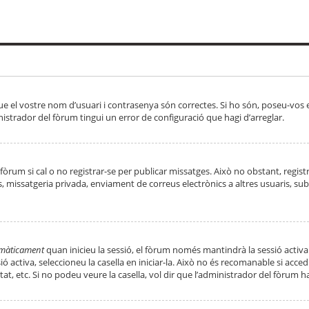
ue el vostre nom d’usuari i contrasenya són correctes. Si ho són, poseu-vos
strador del fòrum tingui un error de configuració que hagi d’arreglar.
 fòrum si cal o no registrar-se per publicar missatges. Això no obstant, regis
rs, missatgeria privada, enviament de correus electrònics a altres usuaris, 
tomàticament
quan inicieu la sessió, el fòrum només mantindrà la sessió activa
essió activa, seleccioneu la casella en iniciar-la. Això no és recomanable si ac
tat, etc. Si no podeu veure la casella, vol dir que l’administrador del fòrum h