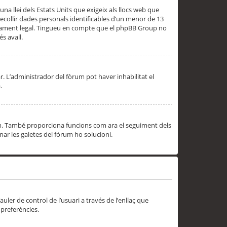
una llei dels Estats Units que exigeix als llocs web que
ecollir dades personals identificables d’un menor de 13
ssorament legal. Tingueu en compte que el phpBB Group no
s avall.
r. L’administrador del fòrum pot haver inhabilitat el
.
rum. També proporciona funcions com ara el seguiment dels
inar les galetes del fòrum ho solucioni.
uler de control de l’usuari a través de l’enllaç que
 preferències.