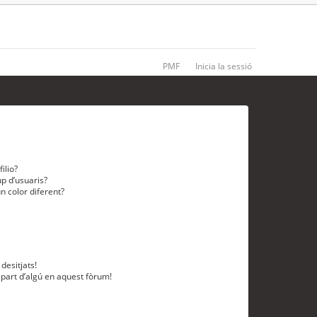
PMF
Inicia la sessió
ilio?
p d’usuaris?
n color diferent?
desitjats!
 part d’algú en aquest fòrum!