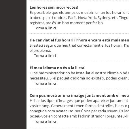
Les hores són incorrectes!
És possibble que els temps es mostrin en un fus horari difere
trobeu, p.ex. Londres, París, Nova York, Sydney, etc. Ting
registrat, ara és un bon moment per fer-ho.
Torna a l’inici
He canviat el fus horari i l’hora encara està malamen
Si esteu segur que heu triat correctament el fus horari i l’h
el problema.
Torna a l’inici
El meu idioma no és a la llista!
O bé l’administrador no ha instal·lat el vostre idioma o bé
necessiteu. Si el paquet d’idioma no existeix, podeu crear u
Torna a l’inici
Com puc mostrar una imatge juntament amb el meu
Hi ha dos tipus d’imatges que poden aparèixer juntament a
vostre rang. Generalment tenen forma d’estrelles, blocs o
coneguda com avatar i sol ser única per cada usuari. És l’a
poseu-vos en contacte amb l’administrador i pregunteu-li l
Torna a l’inici