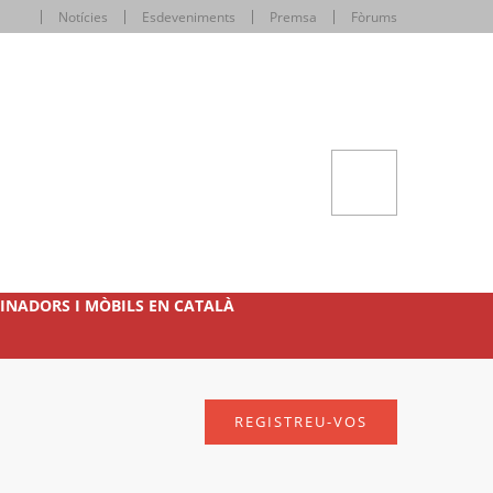
Notícies
Esdeveniments
Premsa
Fòrums
INADORS I MÒBILS EN CATALÀ
REGISTREU-VOS