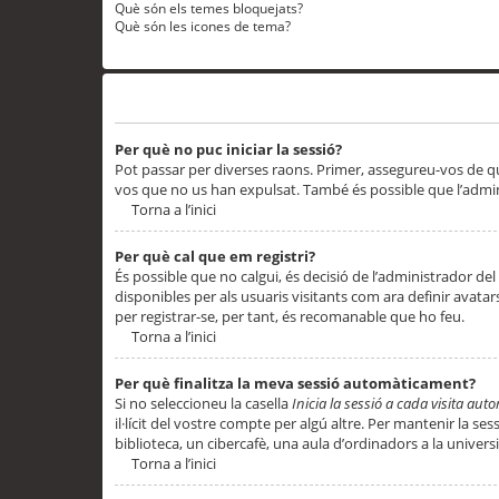
Què són els temes bloquejats?
Què són les icones de tema?
Problemes d’inici de sessió i registre
Per què no puc iniciar la sessió?
Pot passar per diverses raons. Primer, assegureu-vos de q
vos que no us han expulsat. També és possible que l’admini
Torna a l’inici
Per què cal que em registri?
És possible que no calgui, és decisió de l’administrador del
disponibles per als usuaris visitants com ara definir avata
per registrar-se, per tant, és recomanable que ho feu.
Torna a l’inici
Per què finalitza la meva sessió automàticament?
Si no seleccioneu la casella
Inicia la sessió a cada visita au
il·lícit del vostre compte per algú altre. Per mantenir la s
biblioteca, un cibercafè, una aula d’ordinadors a la universi
Torna a l’inici