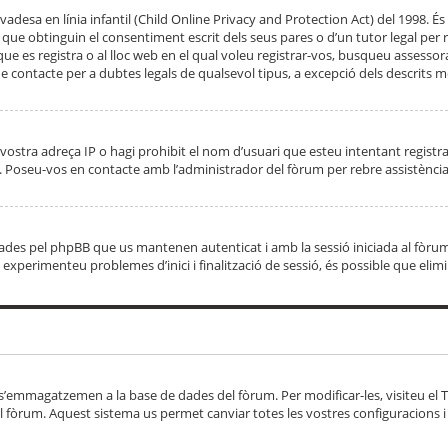
adesa en línia infantil (Child Online Privacy and Protection Act) del 1998. És 
e obtinguin el consentiment escrit dels seus pares o d’un tutor legal per r
 que es registra o al lloc web en el qual voleu registrar-vos, busqueu asse
 contacte per a dubtes legals de qualsevol tipus, a excepció dels descrits mé
vostra adreça IP o hagi prohibit el nom d’usuari que esteu intentant registra
ta. Poseu-vos en contacte amb l’administrador del fòrum per rebre assistència
 creades pel phpBB que us mantenen autenticat i amb la sessió iniciada al fò
Si experimenteu problemes d’inici i finalització de sessió, és possible que elim
 s’emmagatzemen a la base de dades del fòrum. Per modificar-les, visiteu el Ta
l fòrum. Aquest sistema us permet canviar totes les vostres configuracions i