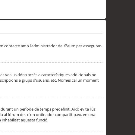
 en contacte amb l’administrador del fòrum per assegurar-
trar-vos us dóna accés a característiques addicionals no
subscripcions a grups d’usuaris, etc. Només cal un moment
 durant un període de temps predefinit. Això evita l’ús
cediu al fòrum des d’un ordinador compartit p.ex. en una
a inhabilitat aquesta funció.