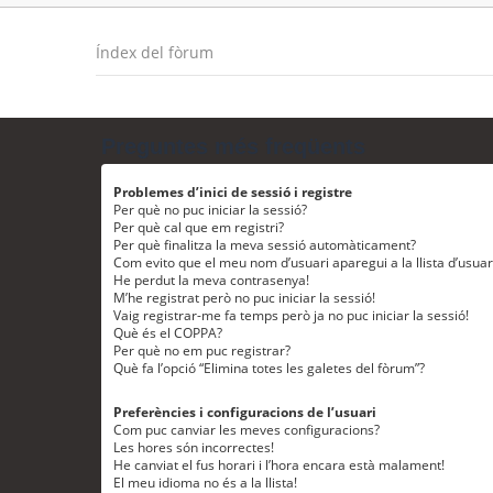
Índex del fòrum
Preguntes més freqüents
Problemes d’inici de sessió i registre
Per què no puc iniciar la sessió?
Per què cal que em registri?
Per què finalitza la meva sessió automàticament?
Com evito que el meu nom d’usuari aparegui a la llista d’usua
He perdut la meva contrasenya!
M’he registrat però no puc iniciar la sessió!
Vaig registrar-me fa temps però ja no puc iniciar la sessió!
Què és el COPPA?
Per què no em puc registrar?
Què fa l’opció “Elimina totes les galetes del fòrum”?
Preferències i configuracions de l’usuari
Com puc canviar les meves configuracions?
Les hores són incorrectes!
He canviat el fus horari i l’hora encara està malament!
El meu idioma no és a la llista!