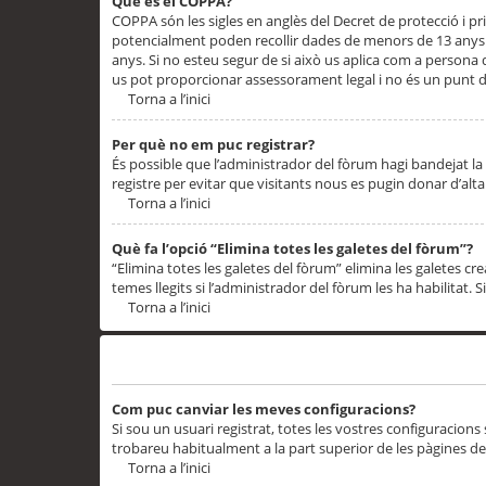
Què és el COPPA?
COPPA són les sigles en anglès del Decret de protecció i priv
potencialment poden recollir dades de menors de 13 anys qu
anys. Si no esteu segur de si això us aplica com a persona
us pot proporcionar assessorament legal i no és un punt de
Torna a l’inici
Per què no em puc registrar?
És possible que l’administrador del fòrum hagi bandejat la 
registre per evitar que visitants nous es pugin donar d’al
Torna a l’inici
Què fa l’opció “Elimina totes les galetes del fòrum”?
“Elimina totes les galetes del fòrum” elimina les galetes
temes llegits si l’administrador del fòrum les ha habilitat. 
Torna a l’inici
Preferències i configuracions de l’usuari
Com puc canviar les meves configuracions?
Si sou un usuari registrat, totes les vostres configuracions
trobareu habitualment a la part superior de les pàgines de
Torna a l’inici