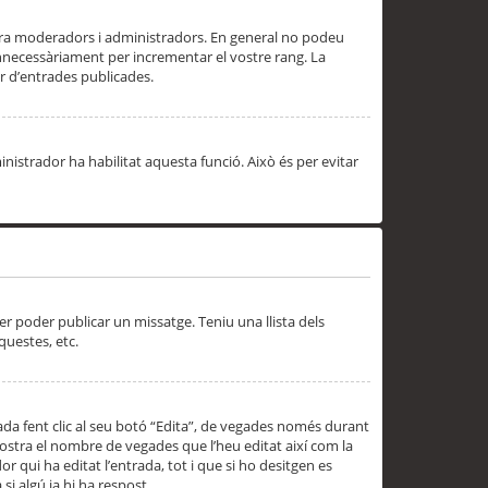
 ara moderadors i administradors. En general no podeu
innecessàriament per incrementar el vostre rang. La
 d’entrades publicades.
inistrador ha habilitat aquesta funció. Això és per evitar
er poder publicar un missatge. Teniu una llista dels
questes, etc.
da fent clic al seu botó “Edita”, de vegades només durant
 mostra el nombre de vegades que l’heu editat així com la
 qui ha editat l’entrada, tot i que si ho desitgen es
i algú ja hi ha respost.