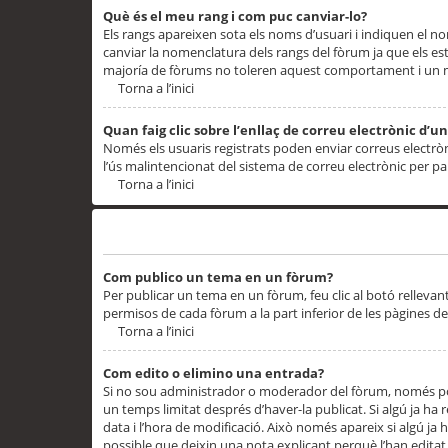
Què és el meu rang i com puc canviar-lo?
Els rangs apareixen sota els noms d’usuari i indiquen el
canviar la nomenclatura dels rangs del fòrum ja que els es
majoría de fòrums no toleren aquest comportament i un 
Torna a l’inici
Quan faig clic sobre l’enllaç de correu electrònic d’u
Només els usuaris registrats poden enviar correus electrònic
l’ús malintencionat del sistema de correu electrònic per p
Torna a l’inici
Problemes de publicació
Com publico un tema en un fòrum?
Per publicar un tema en un fòrum, feu clic al botó rellevan
permisos de cada fòrum a la part inferior de les pàgines d
Torna a l’inici
Com edito o elimino una entrada?
Si no sou administrador o moderador del fòrum, només pod
un temps limitat després d’haver-la publicat. Si algú ja ha 
data i l’hora de modificació. Això només apareix si algú ja
possible que deixin una nota explicant perquè l’han editat