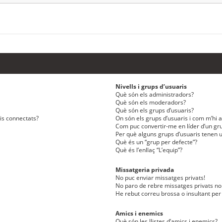
Nivells i grups d’usuaris
Què són els administradors?
Què són els moderadors?
Què són els grups d’usuaris?
ris connectats?
On són els grups d’usuaris i com m’hi af
Com puc convertir-me en líder d’un gru
Per què alguns grups d’usuaris tenen u
Què és un “grup per defecte”?
Què és l’enllaç “L’equip”?
Missatgeria privada
No puc enviar missatges privats!
No paro de rebre missatges privats no 
He rebut correu brossa o insultant per
Amics i enemics
Què són les llistes d’amics i enemics?