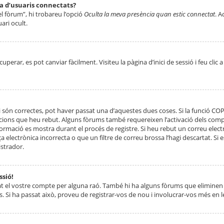
ta d’usuaris connectats?
el fòrum”, hi trobareu l’opció
Oculta la meva presència quan estic connectat
. A
ari ocult.
erar, es pot canviar fàcilment. Visiteu la pàgina d’inici de sessió i feu clic 
 són correctes, pot haver passat una d’aquestes dues coses. Si la funció CO
ccions que heu rebut. Alguns fòrums també requereixen l’activació dels compt
ormació es mostra durant el procés de registre. Si heu rebut un correu electr
 electrònica incorrecta o que un filtre de correu brossa l’hagi descartat. Si
strador.
ssió!
at el vostre compte per alguna raó. També hi ha alguns fòrums que eliminen 
. Si ha passat això, proveu de registrar-vos de nou i involucrar-vos més en l