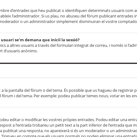
 nombre d’entrades que heu publicat o identifiquen determinats usuaris com
tableix l’administrador. Si us plau, no abuseu del fòrum publicant entrades 
moderador o un administrador simplement disminuiran el vostre comptador
n usuari se’m demana que iniciï la sessió?
s a altres usuaris a través del formulari integrat de correu, i només si l’adm
art d’usuaris anònims.
t a la pantalla del fòrum o del tema. És possible que us hagueu de registrar p
el fòrum i del tema. Per exemple: podeu publicar temes nous, votar en les en
eu editar o modificar les vostres pròpies entrades. Podeu editar una entra
respost a l’entrada trobareu un petit text a la part inferior de l’entrada que
 ha publicat una resposta; no apareixerà si és un moderador o un administrador
. Tingueu en compte que els usuaris normals no poden eliminar una entrada s