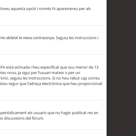
ctiveu aquesta opció i només hi apareixereu per als
a
He oblidat la meva contrasenya
. Seguiu les instruccions i
PPA està activada i heu especificat que sou menor de 13
es nous, ja sigui per l’usuari mateix o per un
ònic, seguiu les instruccions. Si no heu rebut cap correu
 esteu segur que l’adreça electrònica que heu proporcionat
periòdicament els usuaris que no hagin publicat res en
es discussions del fòrum.