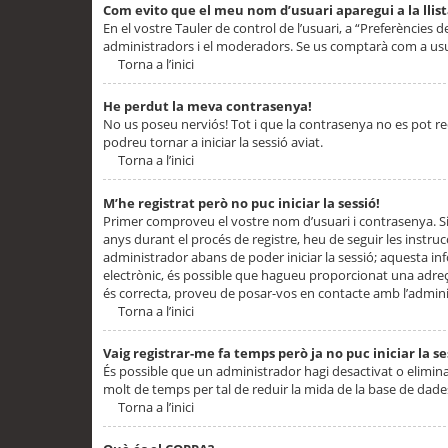
Com evito que el meu nom d’usuari aparegui a la llis
En el vostre Tauler de control de l’usuari, a “Preferències d
administradors i el moderadors. Se us comptarà com a usu
Torna a l’inici
He perdut la meva contrasenya!
No us poseu nerviós! Tot i que la contrasenya no es pot recup
podreu tornar a iniciar la sessió aviat.
Torna a l’inici
M’he registrat però no puc iniciar la sessió!
Primer comproveu el vostre nom d’usuari i contrasenya. Si
anys durant el procés de registre, heu de seguir les instru
administrador abans de poder iniciar la sessió; aquesta inf
electrònic, és possible que hagueu proporcionat una adreça
és correcta, proveu de posar-vos en contacte amb l’admini
Torna a l’inici
Vaig registrar-me fa temps però ja no puc iniciar la se
És possible que un administrador hagi desactivat o elimin
molt de temps per tal de reduir la mida de la base de dades
Torna a l’inici