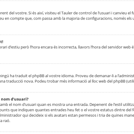
nt del vostre. Si és així, visiteu el Tauler de control de l’usuari i canvieu el
ueu en compte que, com passa amb la majoria de configuracions, només els usu
t!
orari d’estiu però l’hora encara és incorrecta, llavors l’hora del servidor web é
 ningú ha traduït el phpBB al vostre idioma. Proveu de demanar-li a l’administ
na traducció nova. Podeu trobar més informació al lloc web del phpBB (utilitze
 nom d’usuari?
mb el nom d’usuari quan es mostra una entrada. Depenent de l’estil utilitza
 punts que indiquen quantes entrades heu fet o el vostre estatus dintre de
dministrador qui decideix si els avatars estan permesos i tria de quines maner
a raó.