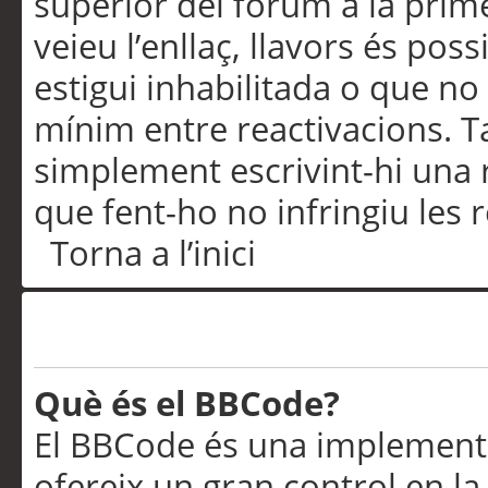
superior del fòrum a la prime
veieu l’enllaç, llavors és pos
estigui inhabilitada o que no
mínim entre reactivacions. T
simplement escrivint-hi una 
que fent-ho no infringiu les 
Torna a l’inici
Formatació i tipus de te
Què és el BBCode?
El BBCode és una implementa
ofereix un gran control en l