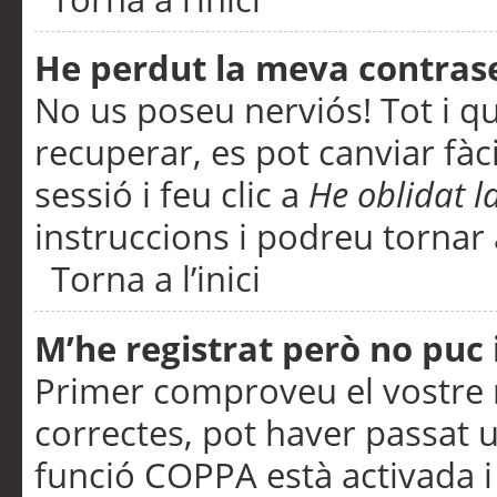
He perdut la meva contras
No us poseu nerviós! Tot i q
recuperar, es pot canviar fàci
sessió i feu clic a
He oblidat 
instruccions i podreu tornar a
Torna a l’inici
M’he registrat però no puc i
Primer comproveu el vostre n
correctes, pot haver passat u
funció COPPA està activada 