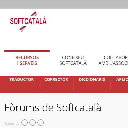
RECURSOS
CONEIXEU
COL·LABO
I SERVEIS
SOFTCATALÀ
AMB L'ASSOC
TRADUCTOR
CORRECTOR
DICCIONARIS
APLI
Fòrums de Softcatalà
Compartiu