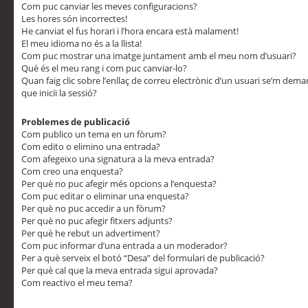
Com puc canviar les meves configuracions?
Les hores són incorrectes!
He canviat el fus horari i l’hora encara està malament!
El meu idioma no és a la llista!
Com puc mostrar una imatge juntament amb el meu nom d’usuari?
Què és el meu rang i com puc canviar-lo?
Quan faig clic sobre l’enllaç de correu electrònic d’un usuari se’m dem
que iniciï la sessió?
Problemes de publicació
Com publico un tema en un fòrum?
Com edito o elimino una entrada?
Com afegeixo una signatura a la meva entrada?
Com creo una enquesta?
Per què no puc afegir més opcions a l’enquesta?
Com puc editar o eliminar una enquesta?
Per què no puc accedir a un fòrum?
Per què no puc afegir fitxers adjunts?
Per què he rebut un advertiment?
Com puc informar d’una entrada a un moderador?
Per a què serveix el botó “Desa” del formulari de publicació?
Per què cal que la meva entrada sigui aprovada?
Com reactivo el meu tema?