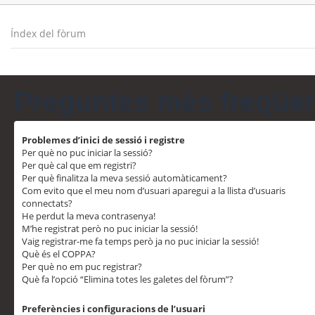
Índex del fòrum
Preguntes més freqüe
Problemes d’inici de sessió i registre
Per què no puc iniciar la sessió?
Per què cal que em registri?
Per què finalitza la meva sessió automàticament?
Com evito que el meu nom d’usuari aparegui a la llista d’usuaris
connectats?
He perdut la meva contrasenya!
M’he registrat però no puc iniciar la sessió!
Vaig registrar-me fa temps però ja no puc iniciar la sessió!
Què és el COPPA?
Per què no em puc registrar?
Què fa l’opció “Elimina totes les galetes del fòrum”?
Preferències i configuracions de l’usuari