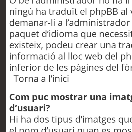
O bé l’administrador no ha in
ningú ha traduït el phpBB al
demanar-li a l’administrador d
paquet d’idioma que necessit
existeix, podeu crear una t
informació al lloc web del php
inferior de les pàgines del f
Torna a l’inici
Com puc mostrar una imat
d’usuari?
Hi ha dos tipus d’imatges q
el nom d’usuari quan es mos