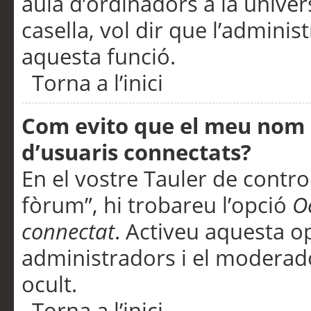
aula d’ordinadors a la univers
casella, vol dir que l’adminis
aquesta funció.
Torna a l’inici
Com evito que el meu nom d’
d’usuaris connectats?
En el vostre Tauler de control
fòrum”, hi trobareu l’opció
O
connectat
. Activeu aquesta o
administradors i el moderad
ocult.
Torna a l’inici