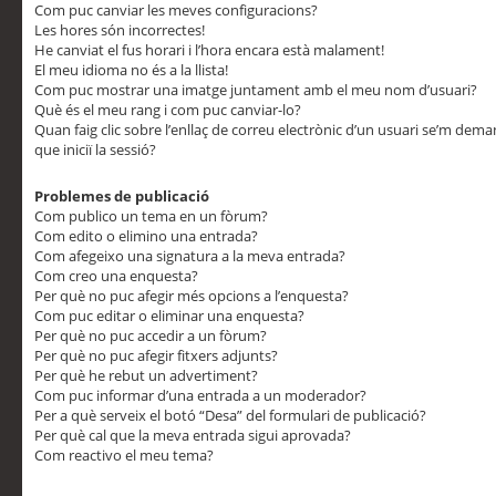
Com puc canviar les meves configuracions?
Les hores són incorrectes!
He canviat el fus horari i l’hora encara està malament!
El meu idioma no és a la llista!
Com puc mostrar una imatge juntament amb el meu nom d’usuari?
Què és el meu rang i com puc canviar-lo?
Quan faig clic sobre l’enllaç de correu electrònic d’un usuari se’m dem
que iniciï la sessió?
Problemes de publicació
Com publico un tema en un fòrum?
Com edito o elimino una entrada?
Com afegeixo una signatura a la meva entrada?
Com creo una enquesta?
Per què no puc afegir més opcions a l’enquesta?
Com puc editar o eliminar una enquesta?
Per què no puc accedir a un fòrum?
Per què no puc afegir fitxers adjunts?
Per què he rebut un advertiment?
Com puc informar d’una entrada a un moderador?
Per a què serveix el botó “Desa” del formulari de publicació?
Per què cal que la meva entrada sigui aprovada?
Com reactivo el meu tema?