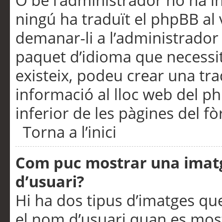
O bé l’administrador no ha in
ningú ha traduït el phpBB al
demanar-li a l’administrador d
paquet d’idioma que necessit
existeix, podeu crear una t
informació al lloc web del php
inferior de les pàgines del f
Torna a l’inici
Com puc mostrar una imat
d’usuari?
Hi ha dos tipus d’imatges q
el nom d’usuari quan es mos