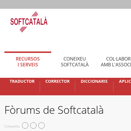
RECURSOS
CONEIXEU
COL·LABO
I SERVEIS
SOFTCATALÀ
AMB L'ASSOC
TRADUCTOR
CORRECTOR
DICCIONARIS
APLI
Fòrums de Softcatalà
Compartiu