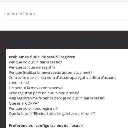
Índex del fòrum
Preguntes més freqüe
Problemes d’inici de sessió i registre
Per què no puc iniciar la sessió?
Per què cal que em registri?
Per què finalitza la meva sessió automàticament?
Com evito que el meu nom d’usuari aparegui a la llista d’usuaris
connectats?
He perdut la meva contrasenya!
M’he registrat però no puc iniciar la sessió!
Vaig registrar-me fa temps però ja no puc iniciar la sessió!
Què és el COPPA?
Per què no em puc registrar?
Què fa l’opció “Elimina totes les galetes del fòrum”?
Preferències i configuracions de l’usuari