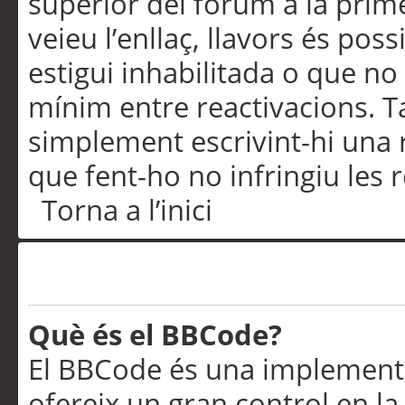
superior del fòrum a la prime
veieu l’enllaç, llavors és pos
estigui inhabilitada o que no
mínim entre reactivacions. T
simplement escrivint-hi una 
que fent-ho no infringiu les 
Torna a l’inici
Formatació i tipus de te
Què és el BBCode?
El BBCode és una implementa
ofereix un gran control en l