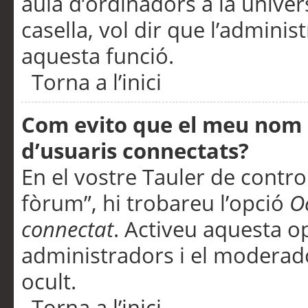
aula d’ordinadors a la univers
casella, vol dir que l’adminis
aquesta funció.
Torna a l’inici
Com evito que el meu nom d’
d’usuaris connectats?
En el vostre Tauler de control
fòrum”, hi trobareu l’opció
O
connectat
. Activeu aquesta o
administradors i el moderad
ocult.
Torna a l’inici