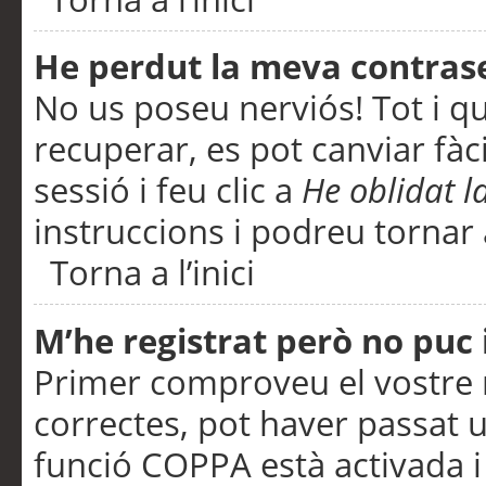
He perdut la meva contras
No us poseu nerviós! Tot i q
recuperar, es pot canviar fàci
sessió i feu clic a
He oblidat 
instruccions i podreu tornar a
Torna a l’inici
M’he registrat però no puc i
Primer comproveu el vostre n
correctes, pot haver passat u
funció COPPA està activada 