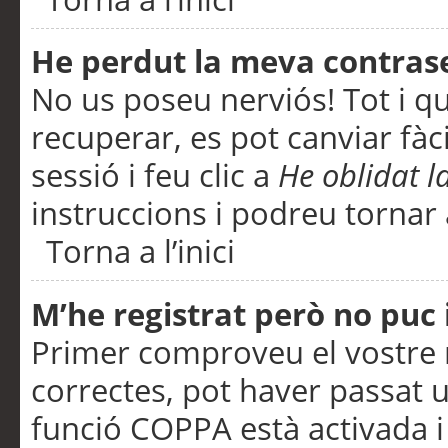
He perdut la meva contras
No us poseu nerviós! Tot i q
recuperar, es pot canviar fàci
sessió i feu clic a
He oblidat 
instruccions i podreu tornar a
Torna a l’inici
M’he registrat però no puc i
Primer comproveu el vostre n
correctes, pot haver passat u
funció COPPA està activada 