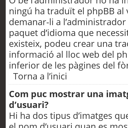
O bé l’administrador no ha in
ningú ha traduït el phpBB al
demanar-li a l’administrador d
paquet d’idioma que necessit
existeix, podeu crear una t
informació al lloc web del php
inferior de les pàgines del f
Torna a l’inici
Com puc mostrar una imat
d’usuari?
Hi ha dos tipus d’imatges q
el nom d’usuari quan es mos