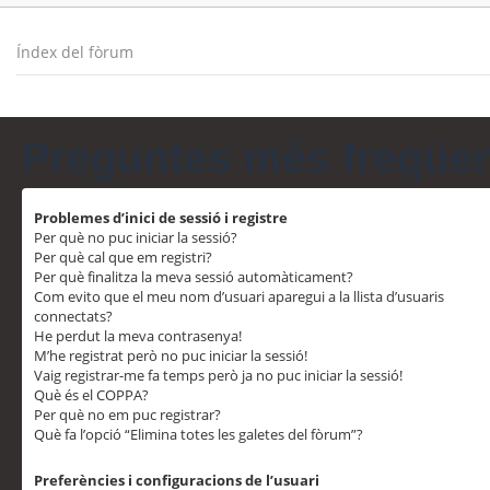
Índex del fòrum
Preguntes més freqüe
Problemes d’inici de sessió i registre
Per què no puc iniciar la sessió?
Per què cal que em registri?
Per què finalitza la meva sessió automàticament?
Com evito que el meu nom d’usuari aparegui a la llista d’usuaris
connectats?
He perdut la meva contrasenya!
M’he registrat però no puc iniciar la sessió!
Vaig registrar-me fa temps però ja no puc iniciar la sessió!
Què és el COPPA?
Per què no em puc registrar?
Què fa l’opció “Elimina totes les galetes del fòrum”?
Preferències i configuracions de l’usuari