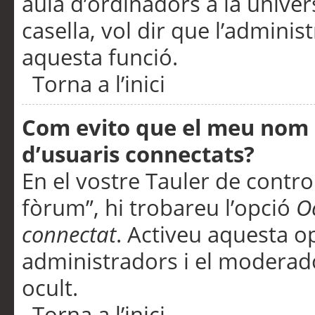
aula d’ordinadors a la univers
casella, vol dir que l’adminis
aquesta funció.
Torna a l’inici
Com evito que el meu nom d’
d’usuaris connectats?
En el vostre Tauler de control
fòrum”, hi trobareu l’opció
O
connectat
. Activeu aquesta o
administradors i el moderad
ocult.
Torna a l’inici