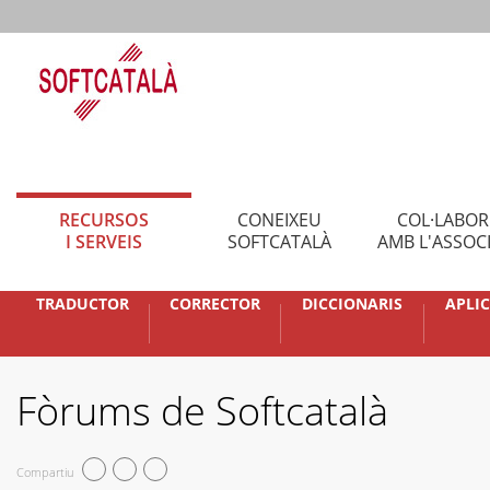
RECURSOS
CONEIXEU
COL·LABO
I SERVEIS
SOFTCATALÀ
AMB L'ASSOC
TRADUCTOR
CORRECTOR
DICCIONARIS
APLI
Fòrums de Softcatalà
Compartiu