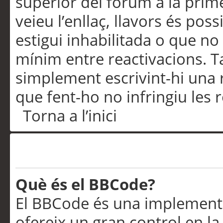
superior del fòrum a la prime
veieu l’enllaç, llavors és pos
estigui inhabilitada o que no
mínim entre reactivacions. T
simplement escrivint-hi una 
que fent-ho no infringiu les 
Torna a l’inici
Formatació i tipus de te
Què és el BBCode?
El BBCode és una implementa
ofereix un gran control en l