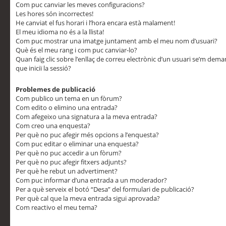
Com puc canviar les meves configuracions?
Les hores són incorrectes!
He canviat el fus horari i l’hora encara està malament!
El meu idioma no és a la llista!
Com puc mostrar una imatge juntament amb el meu nom d’usuari?
Què és el meu rang i com puc canviar-lo?
Quan faig clic sobre l’enllaç de correu electrònic d’un usuari se’m dem
que iniciï la sessió?
Problemes de publicació
Com publico un tema en un fòrum?
Com edito o elimino una entrada?
Com afegeixo una signatura a la meva entrada?
Com creo una enquesta?
Per què no puc afegir més opcions a l’enquesta?
Com puc editar o eliminar una enquesta?
Per què no puc accedir a un fòrum?
Per què no puc afegir fitxers adjunts?
Per què he rebut un advertiment?
Com puc informar d’una entrada a un moderador?
Per a què serveix el botó “Desa” del formulari de publicació?
Per què cal que la meva entrada sigui aprovada?
Com reactivo el meu tema?