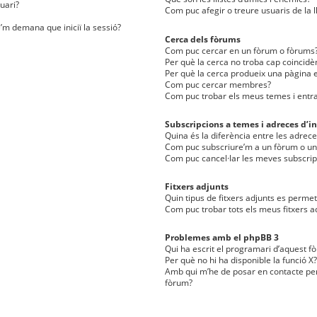
uari?
Com puc afegir o treure usuaris de la l
e’m demana que iniciï la sessió?
Cerca dels fòrums
Com puc cercar en un fòrum o fòrums
Per què la cerca no troba cap coincidè
Per què la cerca produeix una pàgina e
Com puc cercar membres?
Com puc trobar els meus temes i entr
Subscripcions a temes i adreces d’in
Quina és la diferència entre les adreces
Com puc subscriure’m a un fòrum o u
Com puc cancel·lar les meves subscrip
Fitxers adjunts
Quin tipus de fitxers adjunts es perm
Com puc trobar tots els meus fitxers a
Problemes amb el phpBB 3
Qui ha escrit el programari d’aquest f
Per què no hi ha disponible la funció X?
Amb qui m’he de posar en contacte per
fòrum?