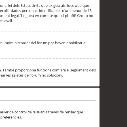
una llei dels Estats Units que exigeix als llocs web que
ecollir dades personals identificables d’un menor de 13
ssorament legal. Tingueu en compte que el phpBB Group no
s avall.
r. L’administrador del fòrum pot haver inhabilitat el
.
rum. També proporciona funcions com ara el seguiment dels
inar les galetes del fòrum ho solucioni.
uler de control de l’usuari a través de l’enllaç que
 preferències.