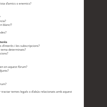
lista d’amics o enemics?
?
ncia?
n blanc!?
ades?
terès
 d’interès i les subscripcions?
n tema determinats?
cions?
eten en aquest fòrum?
djunts?
òrum?
 tractar temes legals o d’abús relacionats amb aquest