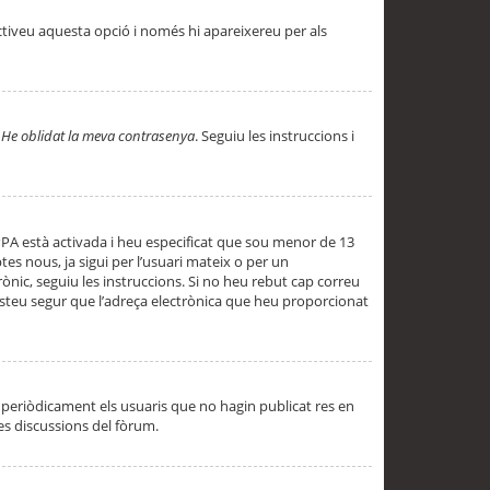
ctiveu aquesta opció i només hi apareixereu per als
a
He oblidat la meva contrasenya
. Seguiu les instruccions i
PPA està activada i heu especificat que sou menor de 13
es nous, ja sigui per l’usuari mateix o per un
ònic, seguiu les instruccions. Si no heu rebut cap correu
 esteu segur que l’adreça electrònica que heu proporcionat
periòdicament els usuaris que no hagin publicat res en
es discussions del fòrum.