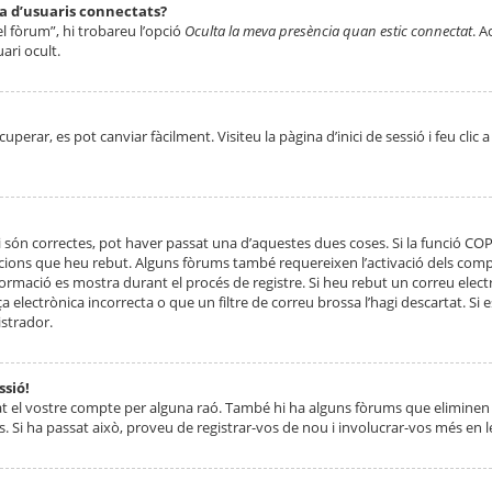
ta d’usuaris connectats?
el fòrum”, hi trobareu l’opció
Oculta la meva presència quan estic connectat
. A
ari ocult.
erar, es pot canviar fàcilment. Visiteu la pàgina d’inici de sessió i feu clic 
 són correctes, pot haver passat una d’aquestes dues coses. Si la funció CO
ccions que heu rebut. Alguns fòrums també requereixen l’activació dels compt
ormació es mostra durant el procés de registre. Si heu rebut un correu electr
 electrònica incorrecta o que un filtre de correu brossa l’hagi descartat. Si
strador.
ssió!
at el vostre compte per alguna raó. També hi ha alguns fòrums que eliminen 
. Si ha passat això, proveu de registrar-vos de nou i involucrar-vos més en l