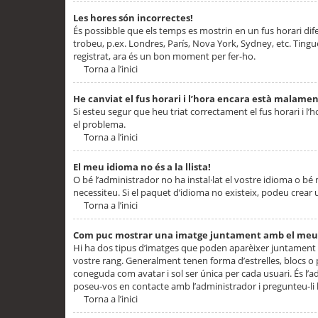
Les hores són incorrectes!
És possibble que els temps es mostrin en un fus horari difere
trobeu, p.ex. Londres, París, Nova York, Sydney, etc. Ting
registrat, ara és un bon moment per fer-ho.
Torna a l’inici
He canviat el fus horari i l’hora encara està malamen
Si esteu segur que heu triat correctament el fus horari i l’h
el problema.
Torna a l’inici
El meu idioma no és a la llista!
O bé l’administrador no ha instal·lat el vostre idioma o bé
necessiteu. Si el paquet d’idioma no existeix, podeu crear u
Torna a l’inici
Com puc mostrar una imatge juntament amb el meu
Hi ha dos tipus d’imatges que poden aparèixer juntament a
vostre rang. Generalment tenen forma d’estrelles, blocs o
coneguda com avatar i sol ser única per cada usuari. És l’a
poseu-vos en contacte amb l’administrador i pregunteu-li l
Torna a l’inici