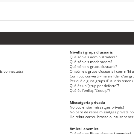
Nivells i grups d’usuaris
Què són els administradors?
Què són els moderadors?
Què són els grups d’usuaris?
ris connectats?
On són els grups d’usuaris i com m’hi af
Com puc convertir-me en líder d’un gru
Per què alguns grups d’usuaris tenen u
Què és un “grup per defecte”?
Què és l’enllaç “L’equip”?
Missatgeria privada
No puc enviar missatges privats!
No paro de rebre missatges privats no 
He rebut correu brossa o insultant per
Amics i enemics
Què són les llistes d’amics i enemics?