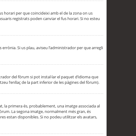
 fus horari per que coincideixi amb el de la zona on us
aris registrats poden canviar el fus horari. Si no esteu
s errònia. Si us plau, aviseu l’administrador per que arregli
rador del fòrum si pot instal·lar el paquet d’idioma que
u l’enllaç de la part inferior de les pàgines del fòrum).
t, la primera és, probablement, una imatge associada al
l fòrum. La segona imatge, normalment més gran, és
es estan disponibles. Si no podeu utilitzar els avatars,