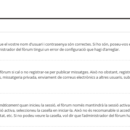
ue el vostre nom d’usuari i contrasenya són correctes. Si ho són, poseu-vos
strador del fòrum tingui un error de configuració que hagi d’arreglar.
 fòrum si cal o no registrar-se per publicar missatges. Això no obstant, regis
rs, missatgeria privada, enviament de correus electrònics a altres usuaris, 
tomàticament
quan inicieu la sessió, el fòrum només mantindrà la sessió activa
essió activa, seleccioneu la casella en iniciar-la. Això no és recomanable si ac
tat, etc. Si no podeu veure la casella, vol dir que l’administrador del fòrum h