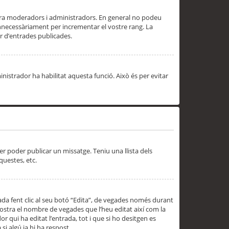
 ara moderadors i administradors. En general no podeu
innecessàriament per incrementar el vostre rang. La
 d’entrades publicades.
inistrador ha habilitat aquesta funció. Això és per evitar
er poder publicar un missatge. Teniu una llista dels
questes, etc.
da fent clic al seu botó “Edita”, de vegades només durant
 mostra el nombre de vegades que l’heu editat així com la
 qui ha editat l’entrada, tot i que si ho desitgen es
i algú ja hi ha respost.