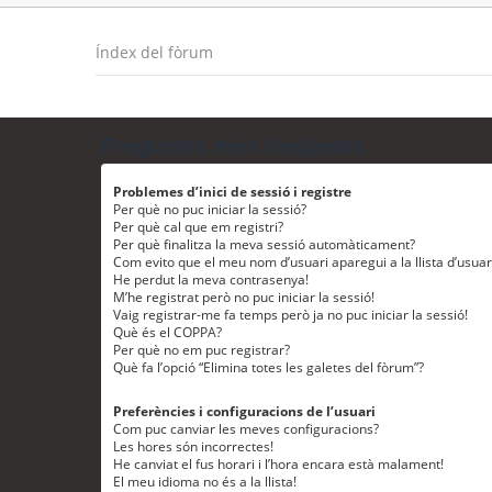
Índex del fòrum
Preguntes més freqüents
Problemes d’inici de sessió i registre
Per què no puc iniciar la sessió?
Per què cal que em registri?
Per què finalitza la meva sessió automàticament?
Com evito que el meu nom d’usuari aparegui a la llista d’usua
He perdut la meva contrasenya!
M’he registrat però no puc iniciar la sessió!
Vaig registrar-me fa temps però ja no puc iniciar la sessió!
Què és el COPPA?
Per què no em puc registrar?
Què fa l’opció “Elimina totes les galetes del fòrum”?
Preferències i configuracions de l’usuari
Com puc canviar les meves configuracions?
Les hores són incorrectes!
He canviat el fus horari i l’hora encara està malament!
El meu idioma no és a la llista!