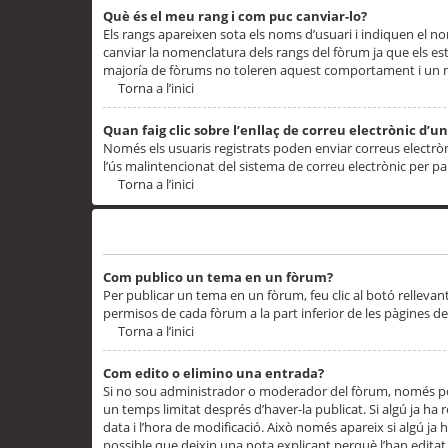
Què és el meu rang i com puc canviar-lo?
Els rangs apareixen sota els noms d’usuari i indiquen el
canviar la nomenclatura dels rangs del fòrum ja que els es
majoría de fòrums no toleren aquest comportament i un 
Torna a l’inici
Quan faig clic sobre l’enllaç de correu electrònic d’u
Només els usuaris registrats poden enviar correus electrònic
l’ús malintencionat del sistema de correu electrònic per p
Torna a l’inici
Problemes de publicació
Com publico un tema en un fòrum?
Per publicar un tema en un fòrum, feu clic al botó rellevan
permisos de cada fòrum a la part inferior de les pàgines d
Torna a l’inici
Com edito o elimino una entrada?
Si no sou administrador o moderador del fòrum, només pod
un temps limitat després d’haver-la publicat. Si algú ja ha 
data i l’hora de modificació. Això només apareix si algú ja
possible que deixin una nota explicant perquè l’han editat