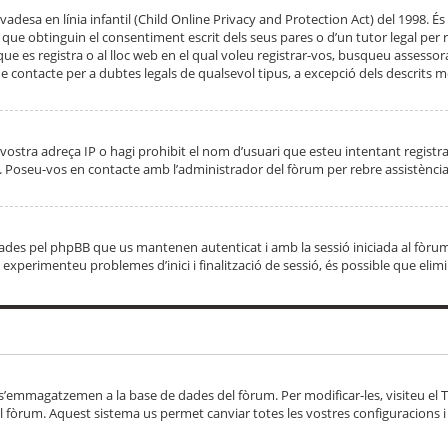
adesa en línia infantil (Child Online Privacy and Protection Act) del 1998. És 
e obtinguin el consentiment escrit dels seus pares o d’un tutor legal per r
 que es registra o al lloc web en el qual voleu registrar-vos, busqueu asse
 contacte per a dubtes legals de qualsevol tipus, a excepció dels descrits mé
vostra adreça IP o hagi prohibit el nom d’usuari que esteu intentant registra
ta. Poseu-vos en contacte amb l’administrador del fòrum per rebre assistència
 creades pel phpBB que us mantenen autenticat i amb la sessió iniciada al fò
Si experimenteu problemes d’inici i finalització de sessió, és possible que elim
 s’emmagatzemen a la base de dades del fòrum. Per modificar-les, visiteu el Ta
l fòrum. Aquest sistema us permet canviar totes les vostres configuracions i