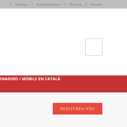
Notícies
Esdeveniments
Premsa
Fòrums
INADORS I MÒBILS EN CATALÀ
REGISTREU-VOS