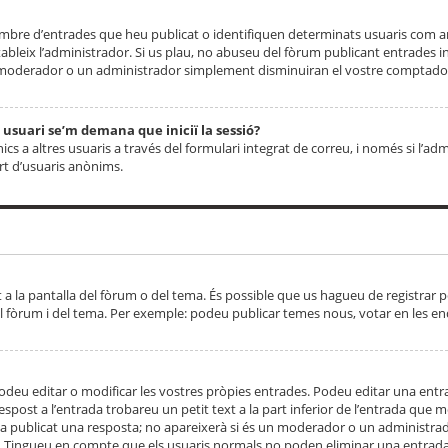
 nombre d’entrades que heu publicat o identifiquen determinats usuaris com
tableix l’administrador. Si us plau, no abuseu del fòrum publicant entrades 
moderador o un administrador simplement disminuiran el vostre comptador
n usuari se’m demana que iniciï la sessió?
s a altres usuaris a través del formulari integrat de correu, i només si l’adm
art d’usuaris anònims.
t a la pantalla del fòrum o del tema. És possible que us hagueu de registrar p
el fòrum i del tema. Per exemple: podeu publicar temes nous, votar en les en
eu editar o modificar les vostres pròpies entrades. Podeu editar una entra
respost a l’entrada trobareu un petit text a la part inferior de l’entrada que
 ha publicat una resposta; no apareixerà si és un moderador o un administrador
. Tingueu en compte que els usuaris normals no poden eliminar una entrada s