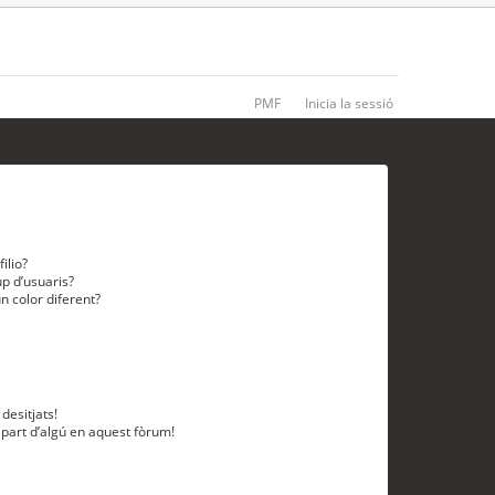
PMF
Inicia la sessió
ilio?
p d’usuaris?
n color diferent?
desitjats!
 part d’algú en aquest fòrum!