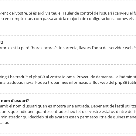
nt del vostre. Si és així, visiteu el Tauler de control de l’usuari i canvieu el
ueu en compte que, com passa amb la majoria de configuracions, només els usu
t!
orari d’estiu però l’hora encara és incorrecta, llavors l’hora del servidor web é
 ningú ha traduït el phpBB al vostre idioma. Proveu de demanar-li a l’administ
na traducció nova. Podeu trobar més informació al lloc web del phpBB (utilitze
 nom d’usuari?
mb el nom d’usuari quan es mostra una entrada. Depenent de l’estil utilitza
 punts que indiquen quantes entrades heu fet o el vostre estatus dintre de
dministrador qui decideix si els avatars estan permesos i tria de quines maner
a raó.