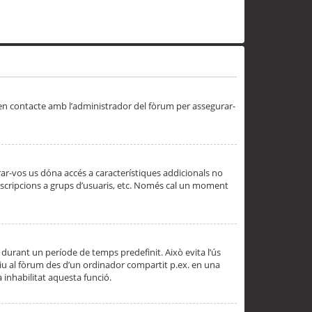
 en contacte amb l’administrador del fòrum per assegurar-
trar-vos us dóna accés a característiques addicionals no
subscripcions a grups d’usuaris, etc. Només cal un moment
 durant un període de temps predefinit. Això evita l’ús
cediu al fòrum des d’un ordinador compartit p.ex. en una
a inhabilitat aquesta funció.