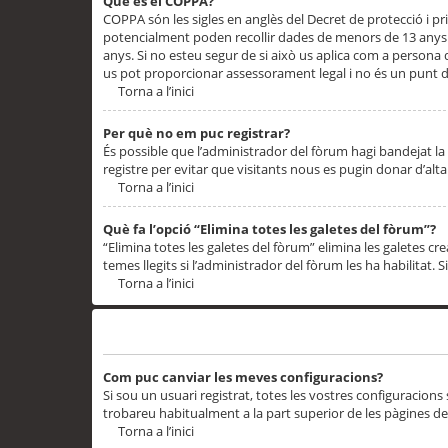
Què és el COPPA?
COPPA són les sigles en anglès del Decret de protecció i priv
potencialment poden recollir dades de menors de 13 anys qu
anys. Si no esteu segur de si això us aplica com a persona
us pot proporcionar assessorament legal i no és un punt de
Torna a l’inici
Per què no em puc registrar?
És possible que l’administrador del fòrum hagi bandejat la 
registre per evitar que visitants nous es pugin donar d’al
Torna a l’inici
Què fa l’opció “Elimina totes les galetes del fòrum”?
“Elimina totes les galetes del fòrum” elimina les galetes
temes llegits si l’administrador del fòrum les ha habilitat. 
Torna a l’inici
Preferències i configuracions de l’usuari
Com puc canviar les meves configuracions?
Si sou un usuari registrat, totes les vostres configuracions
trobareu habitualment a la part superior de les pàgines de
Torna a l’inici