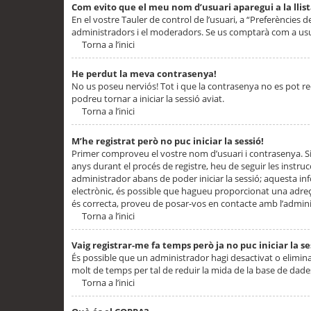
Com evito que el meu nom d’usuari aparegui a la llis
En el vostre Tauler de control de l’usuari, a “Preferències d
administradors i el moderadors. Se us comptarà com a usu
Torna a l’inici
He perdut la meva contrasenya!
No us poseu nerviós! Tot i que la contrasenya no es pot recup
podreu tornar a iniciar la sessió aviat.
Torna a l’inici
M’he registrat però no puc iniciar la sessió!
Primer comproveu el vostre nom d’usuari i contrasenya. Si
anys durant el procés de registre, heu de seguir les instru
administrador abans de poder iniciar la sessió; aquesta inf
electrònic, és possible que hagueu proporcionat una adreça
és correcta, proveu de posar-vos en contacte amb l’admini
Torna a l’inici
Vaig registrar-me fa temps però ja no puc iniciar la se
És possible que un administrador hagi desactivat o elimin
molt de temps per tal de reduir la mida de la base de dades
Torna a l’inici