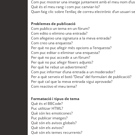
Com puc mostrar una imatge juntament amb el meu nom d’us
Què és el meu rang i com puc canviar-lo?
Quan faig clic sobre l’enllaç de correu electrònic d’un usuari s
Problemes de publicació
Com publico un tema en un fòrum?
Com edito o elimino una entrada?
Com afegeixo una signatura a la meva entrada?
Com creo una enquesta?
Per què no puc afegir més opcions a l’enquesta?
Com puc editar o eliminar una enquesta?
Per què no puc accedir a un fòrum?
Per què no puc afegir fitxers adjunts?
Per què he rebut un advertiment?
Com puc informar d’una entrada a un moderador?
Per a què serveix el botó “Desa” del formulari de publicació?
Per què cal que la meva entrada sigui aprovada?
Com reactivo el meu tema?
Formatació i tipus de tema
Què és el BBCode?
Puc utilitzar HTML?
Què són les emoticones?
Puc publicar imatges?
Què són els avisos globals?
Què són els avisos?
Què són els temes recurrents?