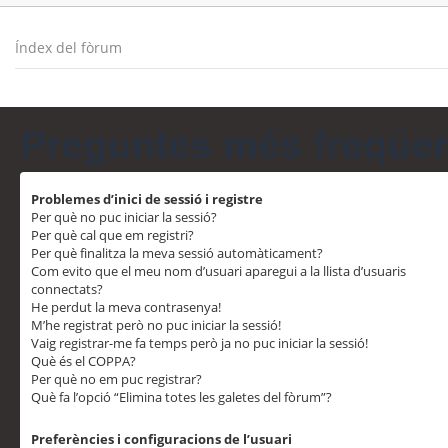
Índex del fòrum
Preguntes més freqüe
Problemes d’inici de sessió i registre
Per què no puc iniciar la sessió?
Per què cal que em registri?
Per què finalitza la meva sessió automàticament?
Com evito que el meu nom d’usuari aparegui a la llista d’usuaris
connectats?
He perdut la meva contrasenya!
M’he registrat però no puc iniciar la sessió!
Vaig registrar-me fa temps però ja no puc iniciar la sessió!
Què és el COPPA?
Per què no em puc registrar?
Què fa l’opció “Elimina totes les galetes del fòrum”?
Preferències i configuracions de l’usuari