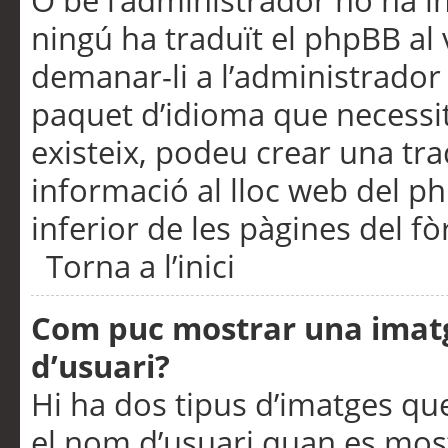
O bé l’administrador no ha in
ningú ha traduït el phpBB al
demanar-li a l’administrador d
paquet d’idioma que necessit
existeix, podeu crear una t
informació al lloc web del php
inferior de les pàgines del f
Torna a l’inici
Com puc mostrar una imat
d’usuari?
Hi ha dos tipus d’imatges q
el nom d’usuari quan es mos