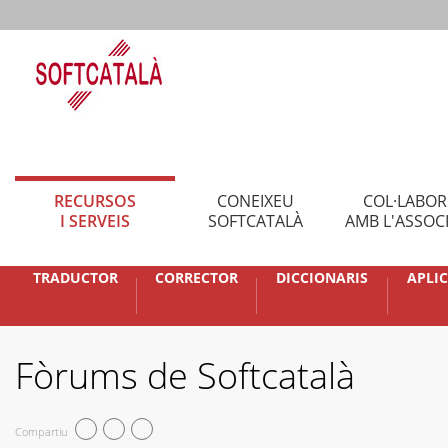
RECURSOS
CONEIXEU
COL·LABO
I SERVEIS
SOFTCATALÀ
AMB L'ASSOC
TRADUCTOR
CORRECTOR
DICCIONARIS
APLI
Fòrums de Softcatalà
Compartiu