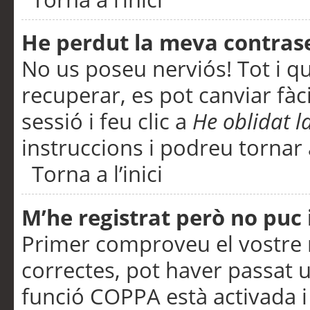
He perdut la meva contras
No us poseu nerviós! Tot i q
recuperar, es pot canviar fàci
sessió i feu clic a
He oblidat 
instruccions i podreu tornar a
Torna a l’inici
M’he registrat però no puc i
Primer comproveu el vostre n
correctes, pot haver passat u
funció COPPA està activada 