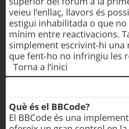
superior del fòrum a la prime
veieu l’enllaç, llavors és pos
estigui inhabilitada o que no
mínim entre reactivacions. T
simplement escrivint-hi una 
que fent-ho no infringiu les 
Torna a l’inici
Formatació i tipus de te
Què és el BBCode?
El BBCode és una implementa
ofereix un gran control en l