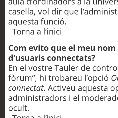
aula d’ordinadors a la univers
casella, vol dir que l’adminis
aquesta funció.
Torna a l’inici
Com evito que el meu nom d’
d’usuaris connectats?
En el vostre Tauler de control
fòrum”, hi trobareu l’opció
O
connectat
. Activeu aquesta o
administradors i el moderad
ocult.
Torna a l’inici