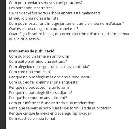
Com puc canviar les meves configuracions?
Les hores són incorrectes!
He canviat el fus horari i l’hora encara està malament!
El meu idioma no és a la llista!
Com puc mostrar una imatge juntament amb el meu nom d’usuari?
Què és el meu rang i com puc canviar-lo?
Quan faig clic sobre l’enllaç de correu electrònic d’un usuari se’m dem
que iniciï la sessió?
Problemes de publicació
Com publico un tema en un fòrum?
Com edito o elimino una entrada?
Com afegeixo una signatura a la meva entrada?
Com creo una enquesta?
Per què no puc afegir més opcions a l’enquesta?
Com puc editar o eliminar una enquesta?
Per què no puc accedir a un fòrum?
Per què no puc afegir fitxers adjunts?
Per què he rebut un advertiment?
Com puc informar d’una entrada a un moderador?
Per a què serveix el botó “Desa” del formulari de publicació?
Per què cal que la meva entrada sigui aprovada?
Com reactivo el meu tema?