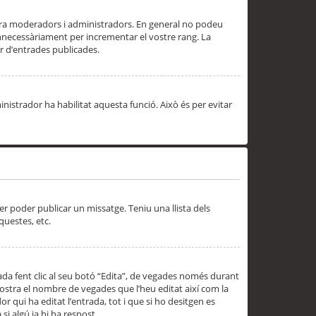
 ara moderadors i administradors. En general no podeu
innecessàriament per incrementar el vostre rang. La
 d’entrades publicades.
inistrador ha habilitat aquesta funció. Això és per evitar
er poder publicar un missatge. Teniu una llista dels
questes, etc.
da fent clic al seu botó “Edita”, de vegades només durant
 mostra el nombre de vegades que l’heu editat així com la
 qui ha editat l’entrada, tot i que si ho desitgen es
i algú ja hi ha respost.