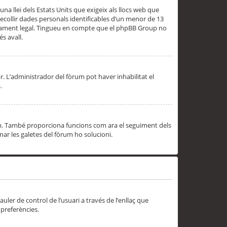
una llei dels Estats Units que exigeix als llocs web que
ecollir dades personals identificables d’un menor de 13
ssorament legal. Tingueu en compte que el phpBB Group no
s avall.
r. L’administrador del fòrum pot haver inhabilitat el
.
rum. També proporciona funcions com ara el seguiment dels
inar les galetes del fòrum ho solucioni.
uler de control de l’usuari a través de l’enllaç que
 preferències.