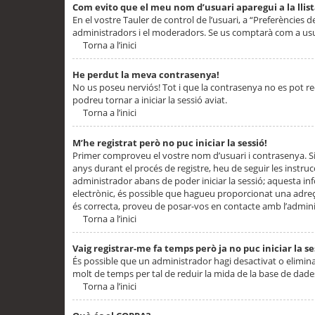
Com evito que el meu nom d’usuari aparegui a la llis
En el vostre Tauler de control de l’usuari, a “Preferències d
administradors i el moderadors. Se us comptarà com a usu
Torna a l’inici
He perdut la meva contrasenya!
No us poseu nerviós! Tot i que la contrasenya no es pot recup
podreu tornar a iniciar la sessió aviat.
Torna a l’inici
M’he registrat però no puc iniciar la sessió!
Primer comproveu el vostre nom d’usuari i contrasenya. Si
anys durant el procés de registre, heu de seguir les instru
administrador abans de poder iniciar la sessió; aquesta inf
electrònic, és possible que hagueu proporcionat una adreça
és correcta, proveu de posar-vos en contacte amb l’admini
Torna a l’inici
Vaig registrar-me fa temps però ja no puc iniciar la se
És possible que un administrador hagi desactivat o elimin
molt de temps per tal de reduir la mida de la base de dades
Torna a l’inici