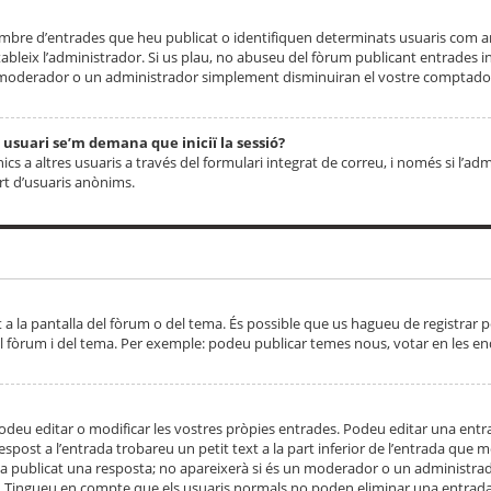
 nombre d’entrades que heu publicat o identifiquen determinats usuaris com
tableix l’administrador. Si us plau, no abuseu del fòrum publicant entrades 
moderador o un administrador simplement disminuiran el vostre comptador
n usuari se’m demana que iniciï la sessió?
s a altres usuaris a través del formulari integrat de correu, i només si l’adm
art d’usuaris anònims.
t a la pantalla del fòrum o del tema. És possible que us hagueu de registrar p
el fòrum i del tema. Per exemple: podeu publicar temes nous, votar en les en
eu editar o modificar les vostres pròpies entrades. Podeu editar una entra
respost a l’entrada trobareu un petit text a la part inferior de l’entrada que
 ha publicat una resposta; no apareixerà si és un moderador o un administrador
. Tingueu en compte que els usuaris normals no poden eliminar una entrada s