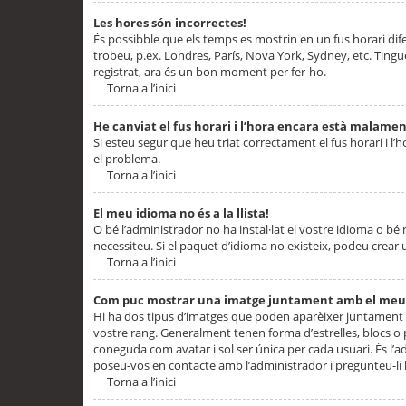
Les hores són incorrectes!
És possibble que els temps es mostrin en un fus horari difere
trobeu, p.ex. Londres, París, Nova York, Sydney, etc. Ting
registrat, ara és un bon moment per fer-ho.
Torna a l’inici
He canviat el fus horari i l’hora encara està malamen
Si esteu segur que heu triat correctament el fus horari i l’h
el problema.
Torna a l’inici
El meu idioma no és a la llista!
O bé l’administrador no ha instal·lat el vostre idioma o bé
necessiteu. Si el paquet d’idioma no existeix, podeu crear u
Torna a l’inici
Com puc mostrar una imatge juntament amb el meu
Hi ha dos tipus d’imatges que poden aparèixer juntament a
vostre rang. Generalment tenen forma d’estrelles, blocs o
coneguda com avatar i sol ser única per cada usuari. És l’a
poseu-vos en contacte amb l’administrador i pregunteu-li l
Torna a l’inici