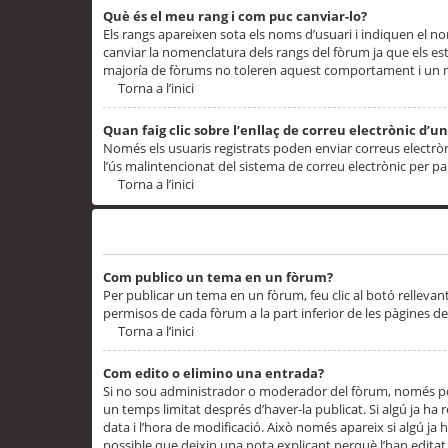
Què és el meu rang i com puc canviar-lo?
Els rangs apareixen sota els noms d’usuari i indiquen el
canviar la nomenclatura dels rangs del fòrum ja que els es
majoría de fòrums no toleren aquest comportament i un 
Torna a l’inici
Quan faig clic sobre l’enllaç de correu electrònic d’u
Només els usuaris registrats poden enviar correus electrònic
l’ús malintencionat del sistema de correu electrònic per p
Torna a l’inici
Problemes de publicació
Com publico un tema en un fòrum?
Per publicar un tema en un fòrum, feu clic al botó rellevan
permisos de cada fòrum a la part inferior de les pàgines d
Torna a l’inici
Com edito o elimino una entrada?
Si no sou administrador o moderador del fòrum, només pod
un temps limitat després d’haver-la publicat. Si algú ja ha 
data i l’hora de modificació. Això només apareix si algú ja
possible que deixin una nota explicant perquè l’han editat