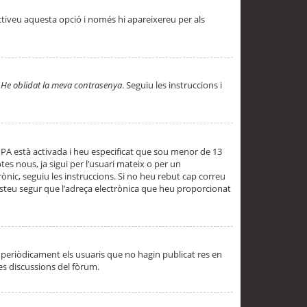
ctiveu aquesta opció i només hi apareixereu per als
a
He oblidat la meva contrasenya
. Seguiu les instruccions i
PPA està activada i heu especificat que sou menor de 13
es nous, ja sigui per l’usuari mateix o per un
ònic, seguiu les instruccions. Si no heu rebut cap correu
 esteu segur que l’adreça electrònica que heu proporcionat
periòdicament els usuaris que no hagin publicat res en
es discussions del fòrum.