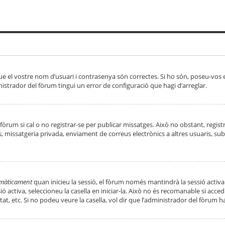
ue el vostre nom d’usuari i contrasenya són correctes. Si ho són, poseu-vos
strador del fòrum tingui un error de configuració que hagi d’arreglar.
 fòrum si cal o no registrar-se per publicar missatges. Això no obstant, regis
rs, missatgeria privada, enviament de correus electrònics a altres usuaris, 
tomàticament
quan inicieu la sessió, el fòrum només mantindrà la sessió activa
essió activa, seleccioneu la casella en iniciar-la. Això no és recomanable si ac
tat, etc. Si no podeu veure la casella, vol dir que l’administrador del fòrum h