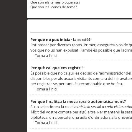
Què són els temes bloquejats?
Què són les icones de tema?
Problemes d’inici de sessió i registre
Per què no puc iniciar la sessió?
Pot passar per diverses raons. Primer, assegureu-vos de q
vos que no us han expulsat. També és possible que l’admini
Torna a l’inici
Per què cal que em registri?
És possible que no calgui, és decisió de l’administrador del
disponibles per als usuaris visitants com ara definir avata
per registrar-se, per tant, és recomanable que ho feu.
Torna a l’inici
Per què finalitza la meva sessió automàticament?
Si no seleccioneu la casella
Inicia la sessió a cada visita au
il·lícit del vostre compte per algú altre. Per mantenir la s
biblioteca, un cibercafè, una aula d’ordinadors a la universi
Torna a l’inici