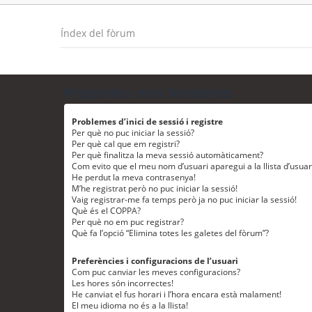
Índex del fòrum
Preguntes més freqüents
Problemes d’inici de sessió i registre
Per què no puc iniciar la sessió?
Per què cal que em registri?
Per què finalitza la meva sessió automàticament?
Com evito que el meu nom d’usuari aparegui a la llista d’usua
He perdut la meva contrasenya!
M’he registrat però no puc iniciar la sessió!
Vaig registrar-me fa temps però ja no puc iniciar la sessió!
Què és el COPPA?
Per què no em puc registrar?
Què fa l’opció “Elimina totes les galetes del fòrum”?
Preferències i configuracions de l’usuari
Com puc canviar les meves configuracions?
Les hores són incorrectes!
He canviat el fus horari i l’hora encara està malament!
El meu idioma no és a la llista!