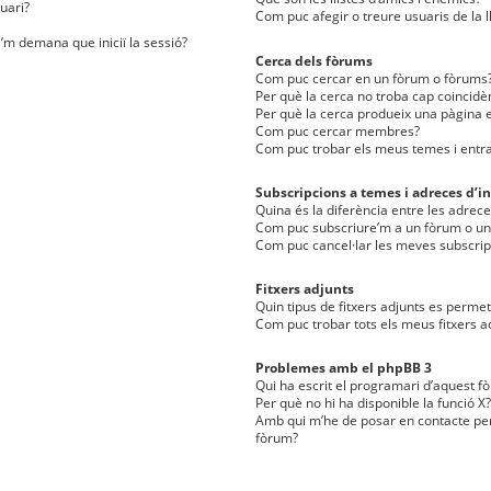
uari?
Com puc afegir o treure usuaris de la l
e’m demana que iniciï la sessió?
Cerca dels fòrums
Com puc cercar en un fòrum o fòrums
Per què la cerca no troba cap coincidè
Per què la cerca produeix una pàgina e
Com puc cercar membres?
Com puc trobar els meus temes i entr
Subscripcions a temes i adreces d’in
Quina és la diferència entre les adreces
Com puc subscriure’m a un fòrum o u
Com puc cancel·lar les meves subscrip
Fitxers adjunts
Quin tipus de fitxers adjunts es perm
Com puc trobar tots els meus fitxers a
Problemes amb el phpBB 3
Qui ha escrit el programari d’aquest f
Per què no hi ha disponible la funció X?
Amb qui m’he de posar en contacte per
fòrum?