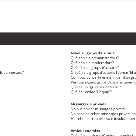
Nivells i grups d’usuaris
Què són els administradors?
Què són els moderadors?
Què són els grups d’usuaris?
ris connectats?
On són els grups d’usuaris i com m’hi af
Com puc convertir-me en líder d’un gru
Per què alguns grups d’usuaris tenen u
Què és un “grup per defecte”?
Què és l’enllaç “L’equip”?
Missatgeria privada
No puc enviar missatges privats!
No paro de rebre missatges privats no 
He rebut correu brossa o insultant per
Amics i enemics
Què són les llistes d’amics i enemics?