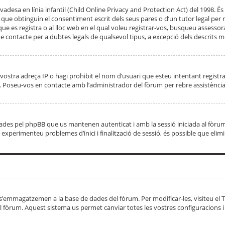
adesa en línia infantil (Child Online Privacy and Protection Act) del 1998. És 
e obtinguin el consentiment escrit dels seus pares o d’un tutor legal per r
 que es registra o al lloc web en el qual voleu registrar-vos, busqueu asse
 contacte per a dubtes legals de qualsevol tipus, a excepció dels descrits mé
vostra adreça IP o hagi prohibit el nom d’usuari que esteu intentant registra
ta. Poseu-vos en contacte amb l’administrador del fòrum per rebre assistència
 creades pel phpBB que us mantenen autenticat i amb la sessió iniciada al fò
Si experimenteu problemes d’inici i finalització de sessió, és possible que elim
 s’emmagatzemen a la base de dades del fòrum. Per modificar-les, visiteu el Ta
l fòrum. Aquest sistema us permet canviar totes les vostres configuracions i