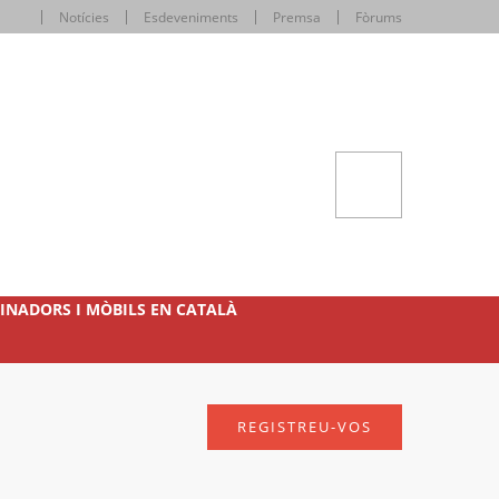
Notícies
Esdeveniments
Premsa
Fòrums
INADORS I MÒBILS EN CATALÀ
REGISTREU-VOS