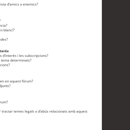
lista d’amics o enemics?
?
ncia?
n blanc!?
ades?
terès
 d’interès i les subscripcions?
n tema determinats?
cions?
eten en aquest fòrum?
djunts?
òrum?
 tractar temes legals o d’abús relacionats amb aquest