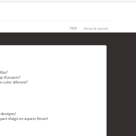
PMF
Inicia la sessió
ilio?
p d’usuaris?
n color diferent?
desitjats!
 part d’algú en aquest fòrum!