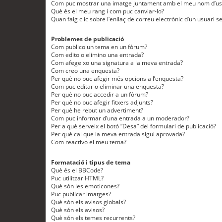
Com puc mostrar una imatge juntament amb el meu nom d’us
Què és el meu rang i com puc canviar-lo?
Quan faig clic sobre l’enllaç de correu electrònic d’un usuari s
Problemes de publicació
Com publico un tema en un fòrum?
Com edito o elimino una entrada?
Com afegeixo una signatura a la meva entrada?
Com creo una enquesta?
Per què no puc afegir més opcions a l’enquesta?
Com puc editar o eliminar una enquesta?
Per què no puc accedir a un fòrum?
Per què no puc afegir fitxers adjunts?
Per què he rebut un advertiment?
Com puc informar d’una entrada a un moderador?
Per a què serveix el botó “Desa” del formulari de publicació?
Per què cal que la meva entrada sigui aprovada?
Com reactivo el meu tema?
Formatació i tipus de tema
Què és el BBCode?
Puc utilitzar HTML?
Què són les emoticones?
Puc publicar imatges?
Què són els avisos globals?
Què són els avisos?
Què són els temes recurrents?