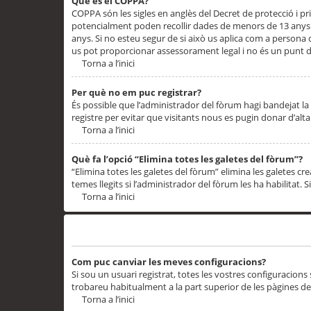
Què és el COPPA?
COPPA són les sigles en anglès del Decret de protecció i priv
potencialment poden recollir dades de menors de 13 anys qu
anys. Si no esteu segur de si això us aplica com a persona
us pot proporcionar assessorament legal i no és un punt de
Torna a l’inici
Per què no em puc registrar?
És possible que l’administrador del fòrum hagi bandejat la 
registre per evitar que visitants nous es pugin donar d’al
Torna a l’inici
Què fa l’opció “Elimina totes les galetes del fòrum”?
“Elimina totes les galetes del fòrum” elimina les galetes
temes llegits si l’administrador del fòrum les ha habilitat. 
Torna a l’inici
Preferències i configuracions de l’usuari
Com puc canviar les meves configuracions?
Si sou un usuari registrat, totes les vostres configuracions
trobareu habitualment a la part superior de les pàgines de
Torna a l’inici