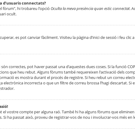
ta d’usuaris connectats?
el fòrum”, hi trobareu l’opció
Oculta la meva presència quan estic connectat
. A
ari ocult.
erar, es pot canviar fàcilment. Visiteu la pàgina d’inici de sessió i feu clic 
 són correctes, pot haver passat una d’aquestes dues coses. Si la funció CO
ccions que heu rebut. Alguns fòrums també requereixen l’activació dels compt
ormació es mostra durant el procés de registre. Si heu rebut un correu electr
 electrònica incorrecta o que un filtre de correu brossa l’hagi descartat. Si
strador.
ssió!
at el vostre compte per alguna raó. També hi ha alguns fòrums que eliminen 
. Si ha passat això, proveu de registrar-vos de nou i involucrar-vos més en l