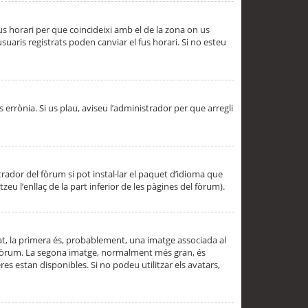
 fus horari per que coincideixi amb el de la zona on us
aris registrats poden canviar el fus horari. Si no esteu
s errònia. Si us plau, aviseu l’administrador per que arregli
rador del fòrum si pot instal·lar el paquet d’idioma que
u l’enllaç de la part inferior de les pàgines del fòrum).
t, la primera és, probablement, una imatge associada al
l fòrum. La segona imatge, normalment més gran, és
es estan disponibles. Si no podeu utilitzar els avatars,