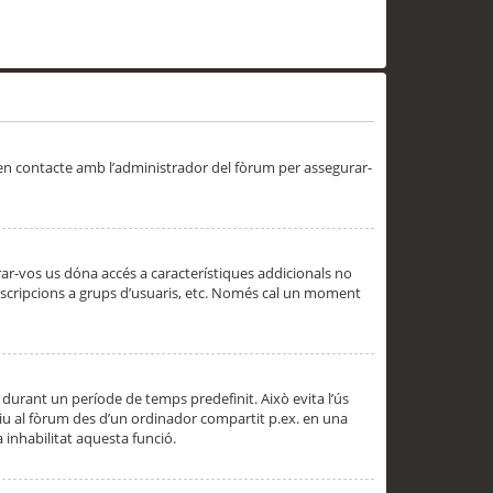
 en contacte amb l’administrador del fòrum per assegurar-
trar-vos us dóna accés a característiques addicionals no
subscripcions a grups d’usuaris, etc. Només cal un moment
 durant un període de temps predefinit. Això evita l’ús
cediu al fòrum des d’un ordinador compartit p.ex. en una
a inhabilitat aquesta funció.