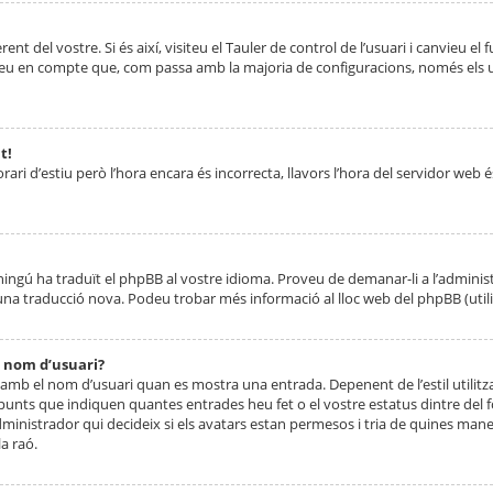
nt del vostre. Si és així, visiteu el Tauler de control de l’usuari i canvieu el
ueu en compte que, com passa amb la majoria de configuracions, només els usu
t!
orari d’estiu però l’hora encara és incorrecta, llavors l’hora del servidor web é
 ningú ha traduït el phpBB al vostre idioma. Proveu de demanar-li a l’administ
na traducció nova. Podeu trobar més informació al lloc web del phpBB (utilitze
 nom d’usuari?
mb el nom d’usuari quan es mostra una entrada. Depenent de l’estil utilitza
 punts que indiquen quantes entrades heu fet o el vostre estatus dintre de
dministrador qui decideix si els avatars estan permesos i tria de quines maner
a raó.