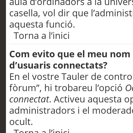
aula d’ordinadors a la univers
casella, vol dir que l’adminis
aquesta funció.
Torna a l’inici
Com evito que el meu nom d’
d’usuaris connectats?
En el vostre Tauler de control
fòrum”, hi trobareu l’opció
O
connectat
. Activeu aquesta o
administradors i el moderad
ocult.
Torna a l’inici