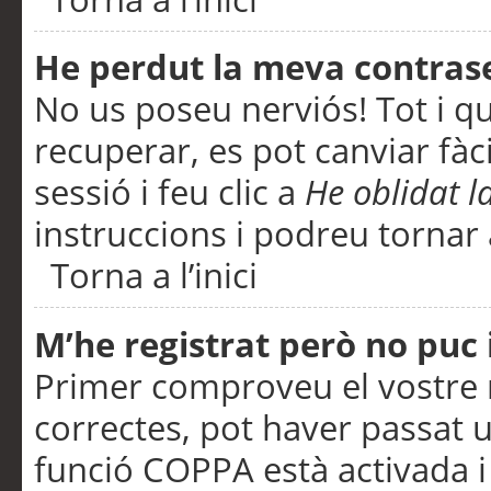
He perdut la meva contras
No us poseu nerviós! Tot i q
recuperar, es pot canviar fàci
sessió i feu clic a
He oblidat 
instruccions i podreu tornar a
Torna a l’inici
M’he registrat però no puc i
Primer comproveu el vostre n
correctes, pot haver passat u
funció COPPA està activada 