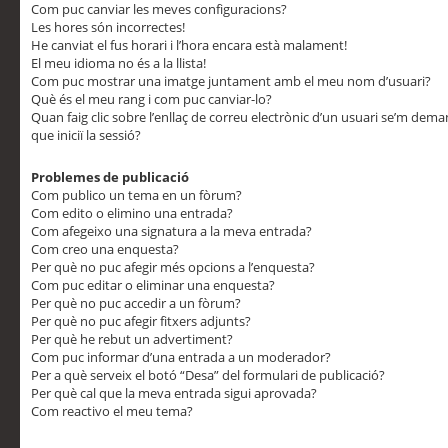
Com puc canviar les meves configuracions?
Les hores són incorrectes!
He canviat el fus horari i l’hora encara està malament!
El meu idioma no és a la llista!
Com puc mostrar una imatge juntament amb el meu nom d’usuari?
Què és el meu rang i com puc canviar-lo?
Quan faig clic sobre l’enllaç de correu electrònic d’un usuari se’m dem
que iniciï la sessió?
Problemes de publicació
Com publico un tema en un fòrum?
Com edito o elimino una entrada?
Com afegeixo una signatura a la meva entrada?
Com creo una enquesta?
Per què no puc afegir més opcions a l’enquesta?
Com puc editar o eliminar una enquesta?
Per què no puc accedir a un fòrum?
Per què no puc afegir fitxers adjunts?
Per què he rebut un advertiment?
Com puc informar d’una entrada a un moderador?
Per a què serveix el botó “Desa” del formulari de publicació?
Per què cal que la meva entrada sigui aprovada?
Com reactivo el meu tema?