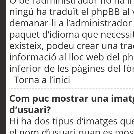
O bé l’administrador no ha in
ningú ha traduït el phpBB al
demanar-li a l’administrador d
paquet d’idioma que necessit
existeix, podeu crear una t
informació al lloc web del php
inferior de les pàgines del f
Torna a l’inici
Com puc mostrar una imat
d’usuari?
Hi ha dos tipus d’imatges q
el nom d’usuari quan es mos