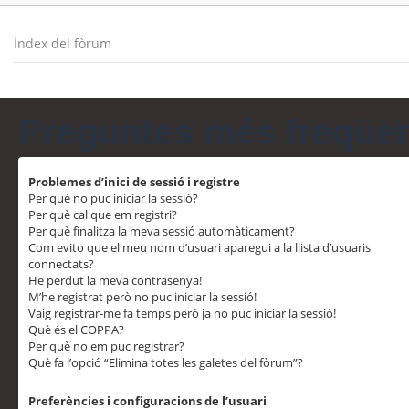
Índex del fòrum
Preguntes més freqüe
Problemes d’inici de sessió i registre
Per què no puc iniciar la sessió?
Per què cal que em registri?
Per què finalitza la meva sessió automàticament?
Com evito que el meu nom d’usuari aparegui a la llista d’usuaris
connectats?
He perdut la meva contrasenya!
M’he registrat però no puc iniciar la sessió!
Vaig registrar-me fa temps però ja no puc iniciar la sessió!
Què és el COPPA?
Per què no em puc registrar?
Què fa l’opció “Elimina totes les galetes del fòrum”?
Preferències i configuracions de l’usuari