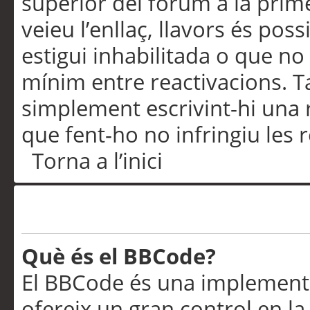
superior del fòrum a la prime
veieu l’enllaç, llavors és pos
estigui inhabilitada o que no
mínim entre reactivacions. T
simplement escrivint-hi una 
que fent-ho no infringiu les 
Torna a l’inici
Formatació i tipus de te
Què és el BBCode?
El BBCode és una implementa
ofereix un gran control en l