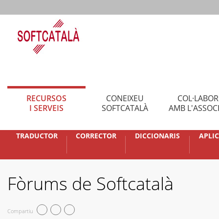
RECURSOS
CONEIXEU
COL·LABO
I SERVEIS
SOFTCATALÀ
AMB L'ASSOC
TRADUCTOR
CORRECTOR
DICCIONARIS
APLI
Fòrums de Softcatalà
Compartiu