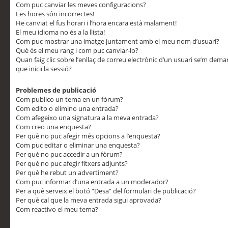
Com puc canviar les meves configuracions?
Les hores són incorrectes!
He canviat el fus horari i l’hora encara està malament!
El meu idioma no és a la llista!
Com puc mostrar una imatge juntament amb el meu nom d’usuari?
Què és el meu rang i com puc canviar-lo?
Quan faig clic sobre l’enllaç de correu electrònic d’un usuari se’m dem
que iniciï la sessió?
Problemes de publicació
Com publico un tema en un fòrum?
Com edito o elimino una entrada?
Com afegeixo una signatura a la meva entrada?
Com creo una enquesta?
Per què no puc afegir més opcions a l’enquesta?
Com puc editar o eliminar una enquesta?
Per què no puc accedir a un fòrum?
Per què no puc afegir fitxers adjunts?
Per què he rebut un advertiment?
Com puc informar d’una entrada a un moderador?
Per a què serveix el botó “Desa” del formulari de publicació?
Per què cal que la meva entrada sigui aprovada?
Com reactivo el meu tema?