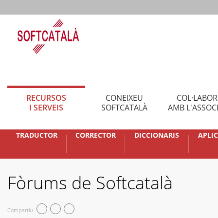
RECURSOS
CONEIXEU
COL·LABO
I SERVEIS
SOFTCATALÀ
AMB L'ASSOC
TRADUCTOR
CORRECTOR
DICCIONARIS
APLI
Fòrums de Softcatalà
Compartiu