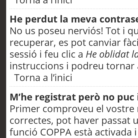
He perdut la meva contras
No us poseu nerviós! Tot i q
recuperar, es pot canviar fàci
sessió i feu clic a
He oblidat 
instruccions i podreu tornar a
Torna a l’inici
M’he registrat però no puc i
Primer comproveu el vostre n
correctes, pot haver passat u
funció COPPA està activada 