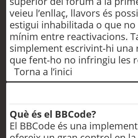
superior del fòrum a la prime
veieu l’enllaç, llavors és pos
estigui inhabilitada o que no
mínim entre reactivacions. T
simplement escrivint-hi una 
que fent-ho no infringiu les 
Torna a l’inici
Formatació i tipus de te
Què és el BBCode?
El BBCode és una implementa
ofereix un gran control en l