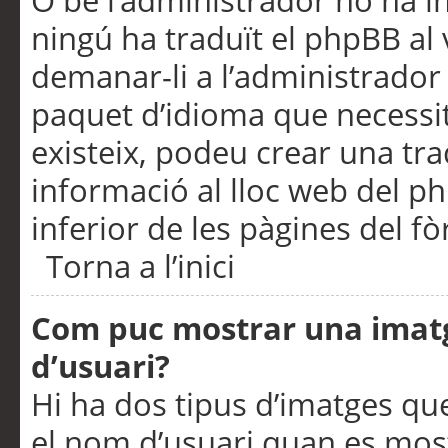
O bé l’administrador no ha in
ningú ha traduït el phpBB al
demanar-li a l’administrador d
paquet d’idioma que necessit
existeix, podeu crear una t
informació al lloc web del php
inferior de les pàgines del f
Torna a l’inici
Com puc mostrar una imat
d’usuari?
Hi ha dos tipus d’imatges q
el nom d’usuari quan es mos