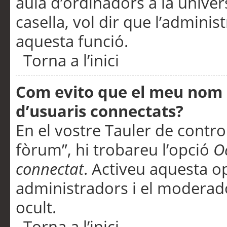
aula d’ordinadors a la univers
casella, vol dir que l’adminis
aquesta funció.
Torna a l’inici
Com evito que el meu nom d’
d’usuaris connectats?
En el vostre Tauler de control
fòrum”, hi trobareu l’opció
O
connectat
. Activeu aquesta o
administradors i el moderad
ocult.
Torna a l’inici