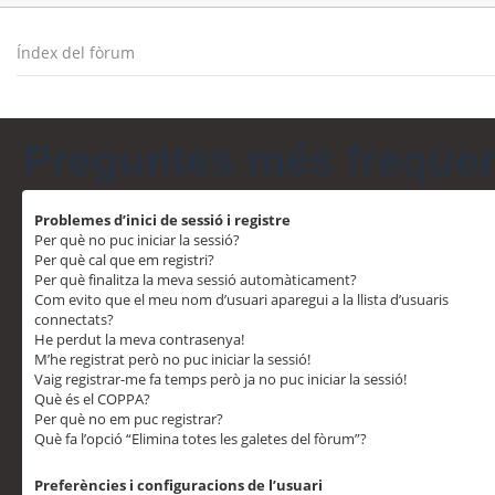
Índex del fòrum
Preguntes més freqüe
Problemes d’inici de sessió i registre
Per què no puc iniciar la sessió?
Per què cal que em registri?
Per què finalitza la meva sessió automàticament?
Com evito que el meu nom d’usuari aparegui a la llista d’usuaris
connectats?
He perdut la meva contrasenya!
M’he registrat però no puc iniciar la sessió!
Vaig registrar-me fa temps però ja no puc iniciar la sessió!
Què és el COPPA?
Per què no em puc registrar?
Què fa l’opció “Elimina totes les galetes del fòrum”?
Preferències i configuracions de l’usuari