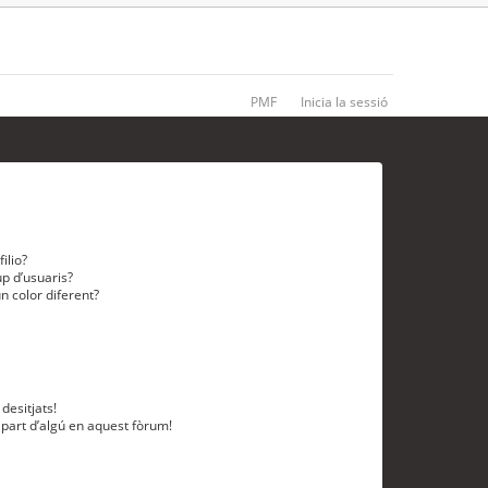
PMF
Inicia la sessió
ilio?
p d’usuaris?
n color diferent?
desitjats!
 part d’algú en aquest fòrum!