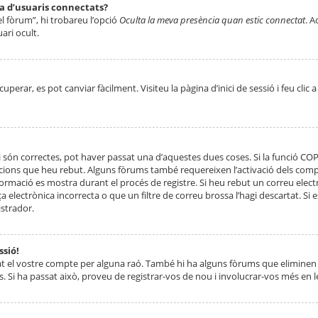
ta d’usuaris connectats?
el fòrum”, hi trobareu l’opció
Oculta la meva presència quan estic connectat
. A
ari ocult.
erar, es pot canviar fàcilment. Visiteu la pàgina d’inici de sessió i feu clic 
 són correctes, pot haver passat una d’aquestes dues coses. Si la funció CO
ccions que heu rebut. Alguns fòrums també requereixen l’activació dels compt
ormació es mostra durant el procés de registre. Si heu rebut un correu electr
 electrònica incorrecta o que un filtre de correu brossa l’hagi descartat. Si
strador.
ssió!
at el vostre compte per alguna raó. També hi ha alguns fòrums que eliminen 
. Si ha passat això, proveu de registrar-vos de nou i involucrar-vos més en l