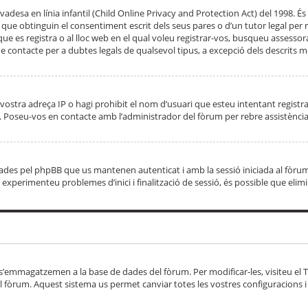
adesa en línia infantil (Child Online Privacy and Protection Act) del 1998. És 
e obtinguin el consentiment escrit dels seus pares o d’un tutor legal per r
 que es registra o al lloc web en el qual voleu registrar-vos, busqueu asse
 contacte per a dubtes legals de qualsevol tipus, a excepció dels descrits mé
vostra adreça IP o hagi prohibit el nom d’usuari que esteu intentant registra
ta. Poseu-vos en contacte amb l’administrador del fòrum per rebre assistència
 creades pel phpBB que us mantenen autenticat i amb la sessió iniciada al fò
Si experimenteu problemes d’inici i finalització de sessió, és possible que elim
 s’emmagatzemen a la base de dades del fòrum. Per modificar-les, visiteu el Ta
l fòrum. Aquest sistema us permet canviar totes les vostres configuracions i