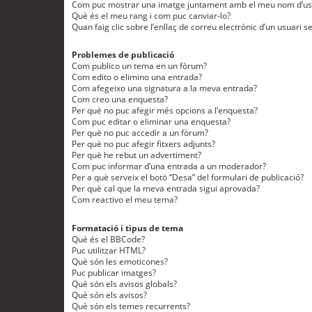
Com puc mostrar una imatge juntament amb el meu nom d’us
Què és el meu rang i com puc canviar-lo?
Quan faig clic sobre l’enllaç de correu electrònic d’un usuari s
Problemes de publicació
Com publico un tema en un fòrum?
Com edito o elimino una entrada?
Com afegeixo una signatura a la meva entrada?
Com creo una enquesta?
Per què no puc afegir més opcions a l’enquesta?
Com puc editar o eliminar una enquesta?
Per què no puc accedir a un fòrum?
Per què no puc afegir fitxers adjunts?
Per què he rebut un advertiment?
Com puc informar d’una entrada a un moderador?
Per a què serveix el botó “Desa” del formulari de publicació?
Per què cal que la meva entrada sigui aprovada?
Com reactivo el meu tema?
Formatació i tipus de tema
Què és el BBCode?
Puc utilitzar HTML?
Què són les emoticones?
Puc publicar imatges?
Què són els avisos globals?
Què són els avisos?
Què són els temes recurrents?