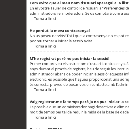
Com evito que el meu nom d’usuari aparegui a la llis
En el vostre Tauler de control de l’usuari, a “Preferències d
administradors i el moderadors. Se us comptarà com a usu
Torna a l’inici
He perdut la meva contrasenya!
No us poseu nerviós! Tot i que la contrasenya no es pot recup
podreu tornar a iniciar la sessió aviat.
Torna a l’inici
M’he registrat però no puc iniciar la sessió!
Primer comproveu el vostre nom d’usuari i contrasenya. Si
anys durant el procés de registre, heu de seguir les instru
administrador abans de poder iniciar la sessió; aquesta inf
electrònic, és possible que hagueu proporcionat una adreça
és correcta, proveu de posar-vos en contacte amb l’admini
Torna a l’inici
Vaig registrar-me fa temps però ja no puc iniciar la se
És possible que un administrador hagi desactivat o elimin
molt de temps per tal de reduir la mida de la base de dades
Torna a l’inici