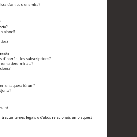
lista d’amics o enemics?
?
ncia?
n blanc!?
ades?
terès
 d’interès i les subscripcions?
n tema determinats?
cions?
eten en aquest fòrum?
djunts?
òrum?
 tractar temes legals o d’abús relacionats amb aquest