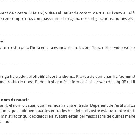
nt del vostre. Si és així, visiteu el Tauler de control de l’usuari i canvieu el
ueu en compte que, com passa amb la majoria de configuracions, només els usu
t!
orari d’estiu però l’hora encara és incorrecta, llavors l’hora del servidor web é
 ningú ha traduït el phpBB al vostre idioma. Proveu de demanar-li a l’administ
na traducció nova. Podeu trobar més informació al lloc web del phpBB (utilitze
 nom d’usuari?
mb el nom d’usuari quan es mostra una entrada. Depenent de l’estil utilitza
 punts que indiquen quantes entrades heu fet o el vostre estatus dintre de
dministrador qui decideix si els avatars estan permesos i tria de quines maner
a raó.