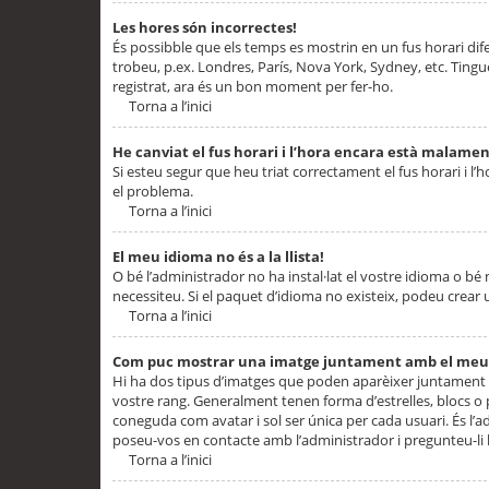
Les hores són incorrectes!
És possibble que els temps es mostrin en un fus horari difere
trobeu, p.ex. Londres, París, Nova York, Sydney, etc. Ting
registrat, ara és un bon moment per fer-ho.
Torna a l’inici
He canviat el fus horari i l’hora encara està malamen
Si esteu segur que heu triat correctament el fus horari i l’h
el problema.
Torna a l’inici
El meu idioma no és a la llista!
O bé l’administrador no ha instal·lat el vostre idioma o bé
necessiteu. Si el paquet d’idioma no existeix, podeu crear u
Torna a l’inici
Com puc mostrar una imatge juntament amb el meu
Hi ha dos tipus d’imatges que poden aparèixer juntament a
vostre rang. Generalment tenen forma d’estrelles, blocs o
coneguda com avatar i sol ser única per cada usuari. És l’a
poseu-vos en contacte amb l’administrador i pregunteu-li l
Torna a l’inici