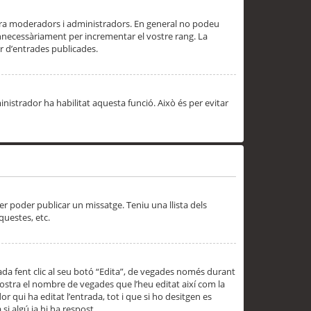
 ara moderadors i administradors. En general no podeu
innecessàriament per incrementar el vostre rang. La
 d’entrades publicades.
inistrador ha habilitat aquesta funció. Això és per evitar
er poder publicar un missatge. Teniu una llista dels
questes, etc.
da fent clic al seu botó “Edita”, de vegades només durant
 mostra el nombre de vegades que l’heu editat així com la
 qui ha editat l’entrada, tot i que si ho desitgen es
i algú ja hi ha respost.