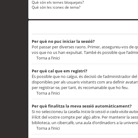
Què són els temes bloquejats?
Què són les icones de tema?
Problemes d’inici de sessió i registre
Per què no puc iniciar la sessió?
Pot passar per diverses raons. Primer, assegureu-vos de q
vos que no us han expulsat. També és possible que l’admini
Torna a l’inici
Per què cal que em registri?
És possible que no calgui, és decisió de l’administrador del
disponibles per als usuaris visitants com ara definir avata
per registrar-se, per tant, és recomanable que ho feu.
Torna a l’inici
Per què finalitza la meva sessió automàticament?
Si no seleccioneu la casella
Inicia la sessió a cada visita au
il·lícit del vostre compte per algú altre. Per mantenir la s
biblioteca, un cibercafè, una aula d’ordinadors a la universi
Torna a l’inici