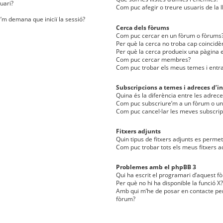
uari?
Com puc afegir o treure usuaris de la l
e’m demana que iniciï la sessió?
Cerca dels fòrums
Com puc cercar en un fòrum o fòrums
Per què la cerca no troba cap coincidè
Per què la cerca produeix una pàgina e
Com puc cercar membres?
Com puc trobar els meus temes i entr
Subscripcions a temes i adreces d’in
Quina és la diferència entre les adreces
Com puc subscriure’m a un fòrum o u
Com puc cancel·lar les meves subscrip
Fitxers adjunts
Quin tipus de fitxers adjunts es perm
Com puc trobar tots els meus fitxers a
Problemes amb el phpBB 3
Qui ha escrit el programari d’aquest f
Per què no hi ha disponible la funció X?
Amb qui m’he de posar en contacte per
fòrum?