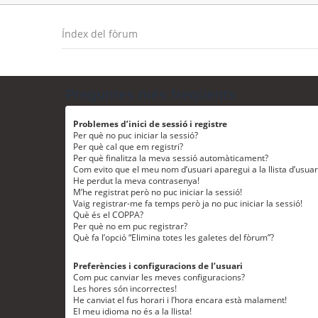
Índex del fòrum
Preguntes més freqüents
Problemes d’inici de sessió i registre
Per què no puc iniciar la sessió?
Per què cal que em registri?
Per què finalitza la meva sessió automàticament?
Com evito que el meu nom d’usuari aparegui a la llista d’usua
He perdut la meva contrasenya!
M’he registrat però no puc iniciar la sessió!
Vaig registrar-me fa temps però ja no puc iniciar la sessió!
Què és el COPPA?
Per què no em puc registrar?
Què fa l’opció “Elimina totes les galetes del fòrum”?
Preferències i configuracions de l’usuari
Com puc canviar les meves configuracions?
Les hores són incorrectes!
He canviat el fus horari i l’hora encara està malament!
El meu idioma no és a la llista!