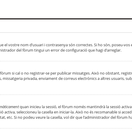
ue el vostre nom d’usuari i contrasenya són correctes. Si ho són, poseu-vos
strador del fòrum tingui un error de configuració que hagi d’arreglar.
 fòrum si cal o no registrar-se per publicar missatges. Això no obstant, regis
rs, missatgeria privada, enviament de correus electrònics a altres usuaris, 
tomàticament
quan inicieu la sessió, el fòrum només mantindrà la sessió activa
essió activa, seleccioneu la casella en iniciar-la. Això no és recomanable si ac
tat, etc. Si no podeu veure la casella, vol dir que l’administrador del fòrum h