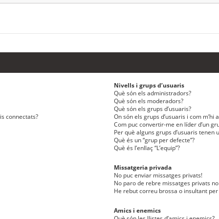
Nivells i grups d’usuaris
Què són els administradors?
Què són els moderadors?
Què són els grups d’usuaris?
ris connectats?
On són els grups d’usuaris i com m’hi af
Com puc convertir-me en líder d’un gru
Per què alguns grups d’usuaris tenen u
Què és un “grup per defecte”?
Què és l’enllaç “L’equip”?
Missatgeria privada
No puc enviar missatges privats!
No paro de rebre missatges privats no 
He rebut correu brossa o insultant per
Amics i enemics
Què són les llistes d’amics i enemics?