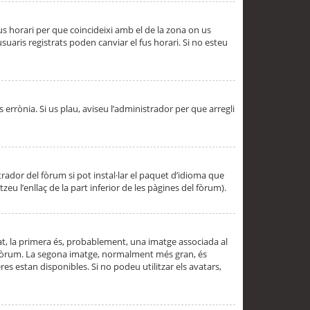
 fus horari per que coincideixi amb el de la zona on us
aris registrats poden canviar el fus horari. Si no esteu
s errònia. Si us plau, aviseu l’administrador per que arregli
rador del fòrum si pot instal·lar el paquet d’idioma que
u l’enllaç de la part inferior de les pàgines del fòrum).
t, la primera és, probablement, una imatge associada al
l fòrum. La segona imatge, normalment més gran, és
es estan disponibles. Si no podeu utilitzar els avatars,