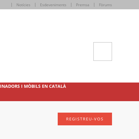
Notícies
Esdeveniments
Premsa
Fòrums
INADORS I MÒBILS EN CATALÀ
REGISTREU-VOS