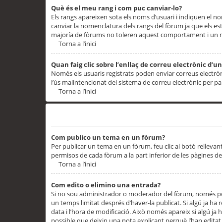
Què és el meu rang i com puc canviar-lo?
Els rangs apareixen sota els noms d’usuari i indiquen el
canviar la nomenclatura dels rangs del fòrum ja que els es
majoría de fòrums no toleren aquest comportament i un 
Torna a l’inici
Quan faig clic sobre l’enllaç de correu electrònic d’u
Només els usuaris registrats poden enviar correus electrònic
l’ús malintencionat del sistema de correu electrònic per p
Torna a l’inici
Problemes de publicació
Com publico un tema en un fòrum?
Per publicar un tema en un fòrum, feu clic al botó rellevan
permisos de cada fòrum a la part inferior de les pàgines d
Torna a l’inici
Com edito o elimino una entrada?
Si no sou administrador o moderador del fòrum, només pod
un temps limitat després d’haver-la publicat. Si algú ja ha 
data i l’hora de modificació. Això només apareix si algú ja
possible que deixin una nota explicant perquè l’han editat