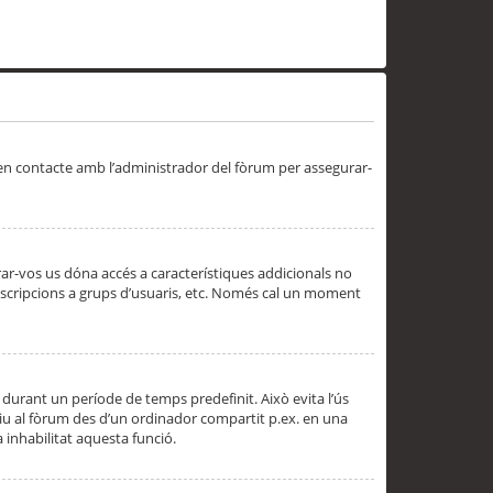
 en contacte amb l’administrador del fòrum per assegurar-
trar-vos us dóna accés a característiques addicionals no
subscripcions a grups d’usuaris, etc. Només cal un moment
 durant un període de temps predefinit. Això evita l’ús
cediu al fòrum des d’un ordinador compartit p.ex. en una
a inhabilitat aquesta funció.