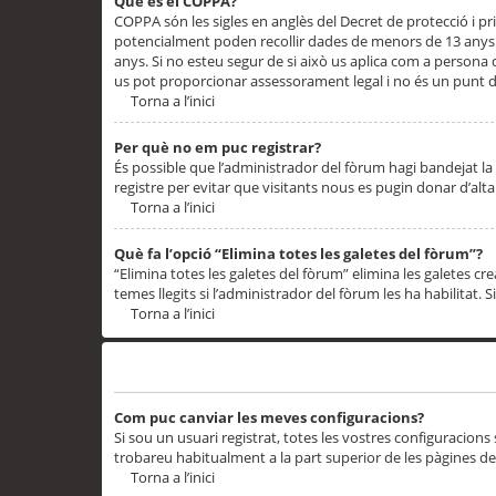
Què és el COPPA?
COPPA són les sigles en anglès del Decret de protecció i priv
potencialment poden recollir dades de menors de 13 anys qu
anys. Si no esteu segur de si això us aplica com a persona
us pot proporcionar assessorament legal i no és un punt de
Torna a l’inici
Per què no em puc registrar?
És possible que l’administrador del fòrum hagi bandejat la 
registre per evitar que visitants nous es pugin donar d’al
Torna a l’inici
Què fa l’opció “Elimina totes les galetes del fòrum”?
“Elimina totes les galetes del fòrum” elimina les galetes
temes llegits si l’administrador del fòrum les ha habilitat. 
Torna a l’inici
Preferències i configuracions de l’usuari
Com puc canviar les meves configuracions?
Si sou un usuari registrat, totes les vostres configuracions
trobareu habitualment a la part superior de les pàgines de
Torna a l’inici