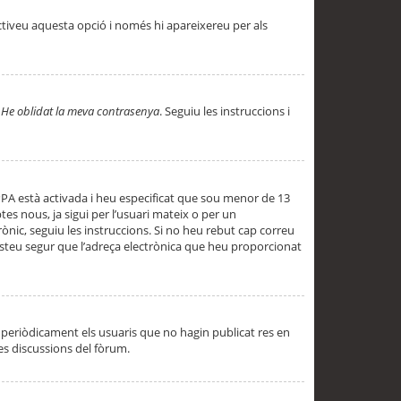
ctiveu aquesta opció i només hi apareixereu per als
a
He oblidat la meva contrasenya
. Seguiu les instruccions i
PPA està activada i heu especificat que sou menor de 13
es nous, ja sigui per l’usuari mateix o per un
ònic, seguiu les instruccions. Si no heu rebut cap correu
 esteu segur que l’adreça electrònica que heu proporcionat
periòdicament els usuaris que no hagin publicat res en
es discussions del fòrum.