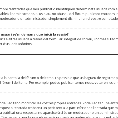
 nombre d’entrades que heu publicat o identifiquen determinats usuaris com
tableix l’administrador. Si us plau, no abuseu del fòrum publicant entrades 
moderador o un administrador simplement disminuiran el vostre comptador
n usuari se’m demana que iniciï la sessió?
s a altres usuaris a través del formulari integrat de correu, i només si l’adm
art d’usuaris anònims.
t a la pantalla del fòrum o del tema. És possible que us hagueu de registrar p
el fòrum i del tema. Per exemple: podeu publicar temes nous, votar en les en
eu editar o modificar les vostres pròpies entrades. Podeu editar una entra
respost a l’entrada trobareu un petit text a la part inferior de l’entrada que
 ha publicat una resposta; no apareixerà si és un moderador o un administrador
. Tingueu en compte que els usuaris normals no poden eliminar una entrada s