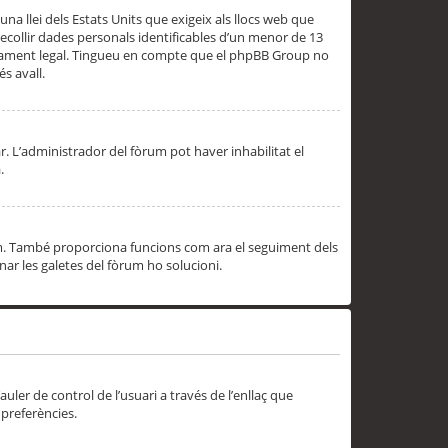
una llei dels Estats Units que exigeix als llocs web que
ecollir dades personals identificables d’un menor de 13
ssorament legal. Tingueu en compte que el phpBB Group no
s avall.
r. L’administrador del fòrum pot haver inhabilitat el
.
rum. També proporciona funcions com ara el seguiment dels
inar les galetes del fòrum ho solucioni.
uler de control de l’usuari a través de l’enllaç que
 preferències.