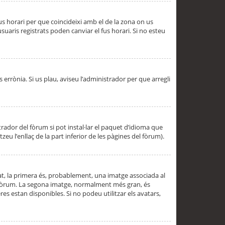
 fus horari per que coincideixi amb el de la zona on us
aris registrats poden canviar el fus horari. Si no esteu
s errònia. Si us plau, aviseu l’administrador per que arregli
rador del fòrum si pot instal·lar el paquet d’idioma que
u l’enllaç de la part inferior de les pàgines del fòrum).
t, la primera és, probablement, una imatge associada al
l fòrum. La segona imatge, normalment més gran, és
es estan disponibles. Si no podeu utilitzar els avatars,