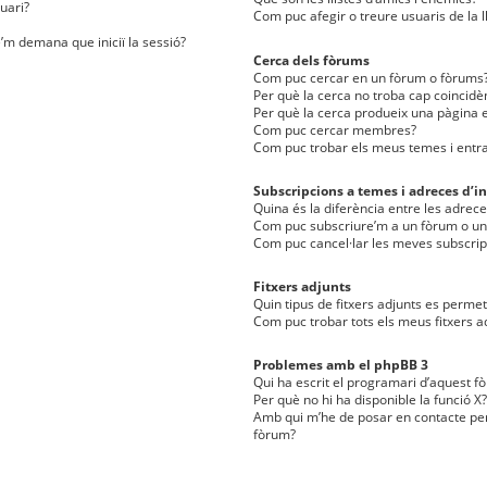
uari?
Com puc afegir o treure usuaris de la l
e’m demana que iniciï la sessió?
Cerca dels fòrums
Com puc cercar en un fòrum o fòrums
Per què la cerca no troba cap coincidè
Per què la cerca produeix una pàgina e
Com puc cercar membres?
Com puc trobar els meus temes i entr
Subscripcions a temes i adreces d’in
Quina és la diferència entre les adreces
Com puc subscriure’m a un fòrum o u
Com puc cancel·lar les meves subscrip
Fitxers adjunts
Quin tipus de fitxers adjunts es perm
Com puc trobar tots els meus fitxers a
Problemes amb el phpBB 3
Qui ha escrit el programari d’aquest f
Per què no hi ha disponible la funció X?
Amb qui m’he de posar en contacte per
fòrum?