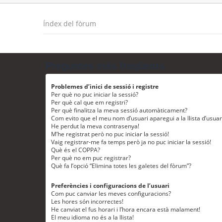
Índex del fòrum
Preguntes més freqüents
Problemes d’inici de sessió i registre
Per què no puc iniciar la sessió?
Per què cal que em registri?
Per què finalitza la meva sessió automàticament?
Com evito que el meu nom d’usuari aparegui a la llista d’usua
He perdut la meva contrasenya!
M’he registrat però no puc iniciar la sessió!
Vaig registrar-me fa temps però ja no puc iniciar la sessió!
Què és el COPPA?
Per què no em puc registrar?
Què fa l’opció “Elimina totes les galetes del fòrum”?
Preferències i configuracions de l’usuari
Com puc canviar les meves configuracions?
Les hores són incorrectes!
He canviat el fus horari i l’hora encara està malament!
El meu idioma no és a la llista!