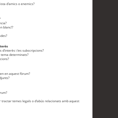
lista d’amics o enemics?
?
ncia?
n blanc!?
ades?
terès
 d’interès i les subscripcions?
n tema determinats?
cions?
eten en aquest fòrum?
djunts?
òrum?
 tractar temes legals o d’abús relacionats amb aquest