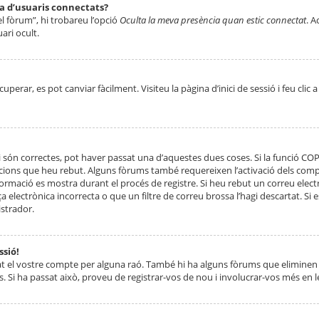
ta d’usuaris connectats?
el fòrum”, hi trobareu l’opció
Oculta la meva presència quan estic connectat
. A
ari ocult.
erar, es pot canviar fàcilment. Visiteu la pàgina d’inici de sessió i feu clic 
 són correctes, pot haver passat una d’aquestes dues coses. Si la funció CO
ccions que heu rebut. Alguns fòrums també requereixen l’activació dels compt
ormació es mostra durant el procés de registre. Si heu rebut un correu electr
 electrònica incorrecta o que un filtre de correu brossa l’hagi descartat. Si
strador.
ssió!
at el vostre compte per alguna raó. També hi ha alguns fòrums que eliminen 
. Si ha passat això, proveu de registrar-vos de nou i involucrar-vos més en l