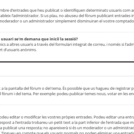
 nombre d’entrades que heu publicat o identifiquen determinats usuaris com
tableix l’administrador. Si us plau, no abuseu del fòrum publicant entrades 
moderador o un administrador simplement disminuiran el vostre comptador
n usuari se’m demana que iniciï la sessió?
s a altres usuaris a través del formulari integrat de correu, i només si l’adm
art d’usuaris anònims.
t a la pantalla del fòrum o del tema. És possible que us hagueu de registrar p
el fòrum i del tema. Per exemple: podeu publicar temes nous, votar en les en
eu editar o modificar les vostres pròpies entrades. Podeu editar una entra
respost a l’entrada trobareu un petit text a la part inferior de l’entrada que
 ha publicat una resposta; no apareixerà si és un moderador o un administrador
. Tingueu en compte que els usuaris normals no poden eliminar una entrada s