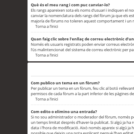
Què és el meu rang i com puc canviar-lo?
Els rangs apareixen sota els noms d’usuari i indiquen el
canviar la nomenclatura dels rangs del fòrum ja que els es
majoría de fòrums no toleren aquest comportament i un 
Torna a l’inici
Quan faig clic sobre l’enllaç de correu electrònic d’u
Només els usuaris registrats poden enviar correus electrònic
l’ús malintencionat del sistema de correu electrònic per p
Torna a l’inici
Problemes de publicació
Com publico un tema en un fòrum?
Per publicar un tema en un fòrum, feu clic al botó rellevan
permisos de cada fòrum a la part inferior de les pàgines d
Torna a l’inici
Com edito o elimino una entrada?
Si no sou administrador o moderador del fòrum, només pod
un temps limitat després d’haver-la publicat. Si algú ja ha 
data i l’hora de modificació. Això només apareix si algú ja
possible que deixin una nota explicant perquè l’han editat