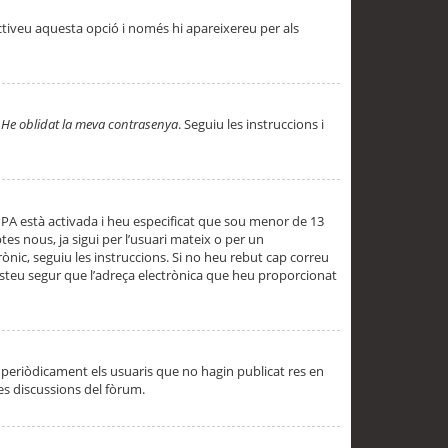
ctiveu aquesta opció i només hi apareixereu per als
a
He oblidat la meva contrasenya
. Seguiu les instruccions i
PPA està activada i heu especificat que sou menor de 13
es nous, ja sigui per l’usuari mateix o per un
ònic, seguiu les instruccions. Si no heu rebut cap correu
 esteu segur que l’adreça electrònica que heu proporcionat
periòdicament els usuaris que no hagin publicat res en
es discussions del fòrum.