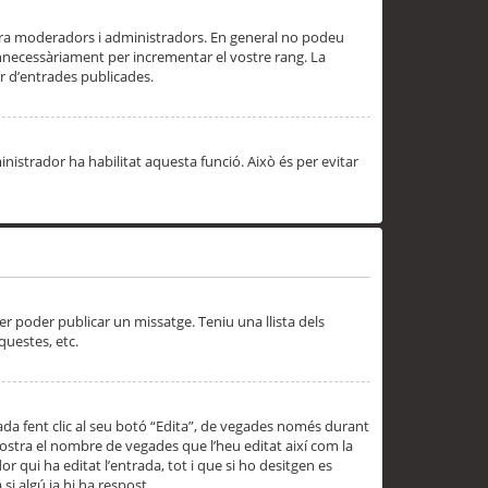
 ara moderadors i administradors. En general no podeu
innecessàriament per incrementar el vostre rang. La
 d’entrades publicades.
inistrador ha habilitat aquesta funció. Això és per evitar
er poder publicar un missatge. Teniu una llista dels
questes, etc.
da fent clic al seu botó “Edita”, de vegades només durant
 mostra el nombre de vegades que l’heu editat així com la
 qui ha editat l’entrada, tot i que si ho desitgen es
i algú ja hi ha respost.