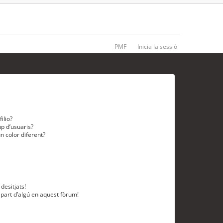
PMF
Inicia la sessió
ilio?
p d’usuaris?
n color diferent?
desitjats!
 part d’algú en aquest fòrum!