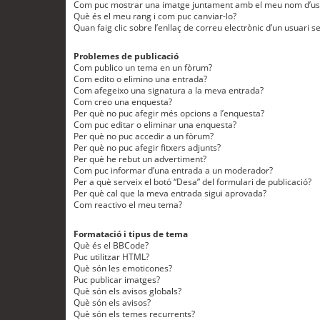
Com puc mostrar una imatge juntament amb el meu nom d’us
Què és el meu rang i com puc canviar-lo?
Quan faig clic sobre l’enllaç de correu electrònic d’un usuari s
Problemes de publicació
Com publico un tema en un fòrum?
Com edito o elimino una entrada?
Com afegeixo una signatura a la meva entrada?
Com creo una enquesta?
Per què no puc afegir més opcions a l’enquesta?
Com puc editar o eliminar una enquesta?
Per què no puc accedir a un fòrum?
Per què no puc afegir fitxers adjunts?
Per què he rebut un advertiment?
Com puc informar d’una entrada a un moderador?
Per a què serveix el botó “Desa” del formulari de publicació?
Per què cal que la meva entrada sigui aprovada?
Com reactivo el meu tema?
Formatació i tipus de tema
Què és el BBCode?
Puc utilitzar HTML?
Què són les emoticones?
Puc publicar imatges?
Què són els avisos globals?
Què són els avisos?
Què són els temes recurrents?