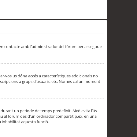
 en contacte amb l’administrador del fòrum per assegurar-
trar-vos us dóna accés a característiques addicionals no
subscripcions a grups d’usuaris, etc. Només cal un moment
 durant un període de temps predefinit. Això evita l’ús
cediu al fòrum des d’un ordinador compartit p.ex. en una
a inhabilitat aquesta funció.