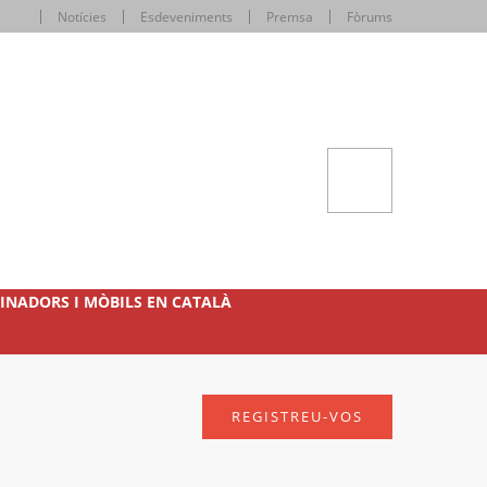
Notícies
Esdeveniments
Premsa
Fòrums
INADORS I MÒBILS EN CATALÀ
REGISTREU-VOS