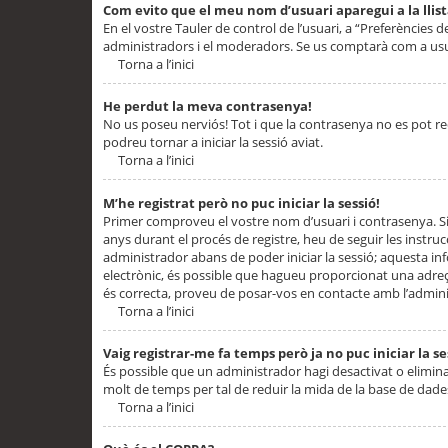
Com evito que el meu nom d’usuari aparegui a la llis
En el vostre Tauler de control de l’usuari, a “Preferències d
administradors i el moderadors. Se us comptarà com a usu
Torna a l’inici
He perdut la meva contrasenya!
No us poseu nerviós! Tot i que la contrasenya no es pot recup
podreu tornar a iniciar la sessió aviat.
Torna a l’inici
M’he registrat però no puc iniciar la sessió!
Primer comproveu el vostre nom d’usuari i contrasenya. Si
anys durant el procés de registre, heu de seguir les instru
administrador abans de poder iniciar la sessió; aquesta inf
electrònic, és possible que hagueu proporcionat una adreça
és correcta, proveu de posar-vos en contacte amb l’admini
Torna a l’inici
Vaig registrar-me fa temps però ja no puc iniciar la se
És possible que un administrador hagi desactivat o elimin
molt de temps per tal de reduir la mida de la base de dades
Torna a l’inici