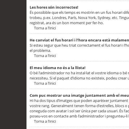
Les hores són incorrectes!
És possibble que els temps es mostrin en un fus horari difere
trobeu, p.ex. Londres, París, Nova York, Sydney, etc. Ting
registrat, ara és un bon moment per fer-ho.
Torna a l’inici
He canviat el fus horari i l’hora encara està malamen
Si esteu segur que heu triat correctament el fus horari i l’h
el problema.
Torna a l’inici
El meu idioma no és a la llista!
O bé l’administrador no ha instal·lat el vostre idioma o bé
necessiteu. Si el paquet d’idioma no existeix, podeu crear u
Torna a l’inici
Com puc mostrar una imatge juntament amb el meu
Hi ha dos tipus d’imatges que poden aparèixer juntament a
vostre rang. Generalment tenen forma d’estrelles, blocs o
coneguda com avatar i sol ser única per cada usuari. És l’a
poseu-vos en contacte amb l’administrador i pregunteu-li l
Torna a l’inici