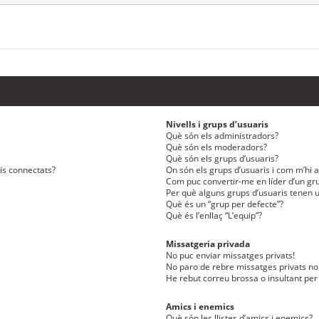
Nivells i grups d’usuaris
Què són els administradors?
Què són els moderadors?
Què són els grups d’usuaris?
ris connectats?
On són els grups d’usuaris i com m’hi af
Com puc convertir-me en líder d’un gru
Per què alguns grups d’usuaris tenen u
Què és un “grup per defecte”?
Què és l’enllaç “L’equip”?
Missatgeria privada
No puc enviar missatges privats!
No paro de rebre missatges privats no 
He rebut correu brossa o insultant per
Amics i enemics
Què són les llistes d’amics i enemics?