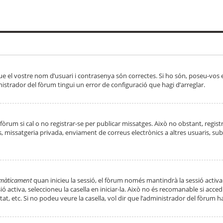
ue el vostre nom d’usuari i contrasenya són correctes. Si ho són, poseu-vos
strador del fòrum tingui un error de configuració que hagi d’arreglar.
 fòrum si cal o no registrar-se per publicar missatges. Això no obstant, regis
rs, missatgeria privada, enviament de correus electrònics a altres usuaris, 
tomàticament
quan inicieu la sessió, el fòrum només mantindrà la sessió activa
essió activa, seleccioneu la casella en iniciar-la. Això no és recomanable si ac
tat, etc. Si no podeu veure la casella, vol dir que l’administrador del fòrum h