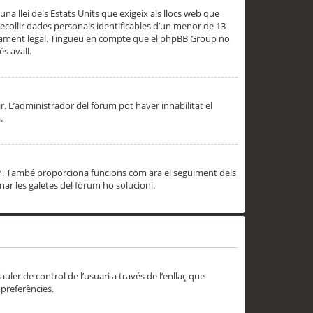
una llei dels Estats Units que exigeix als llocs web que
ecollir dades personals identificables d’un menor de 13
ssorament legal. Tingueu en compte que el phpBB Group no
s avall.
r. L’administrador del fòrum pot haver inhabilitat el
.
rum. També proporciona funcions com ara el seguiment dels
inar les galetes del fòrum ho solucioni.
uler de control de l’usuari a través de l’enllaç que
 preferències.