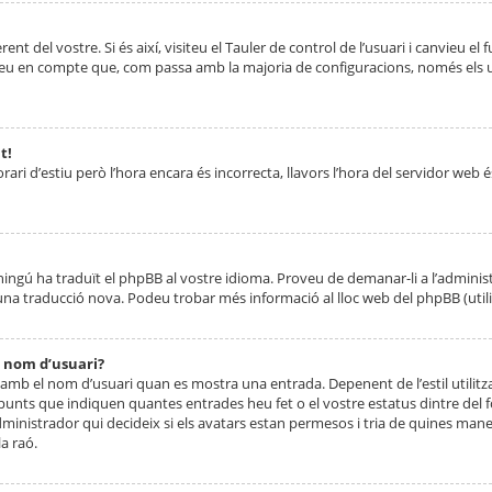
nt del vostre. Si és així, visiteu el Tauler de control de l’usuari i canvieu el
ueu en compte que, com passa amb la majoria de configuracions, només els usu
t!
orari d’estiu però l’hora encara és incorrecta, llavors l’hora del servidor web é
 ningú ha traduït el phpBB al vostre idioma. Proveu de demanar-li a l’administ
na traducció nova. Podeu trobar més informació al lloc web del phpBB (utilitze
 nom d’usuari?
mb el nom d’usuari quan es mostra una entrada. Depenent de l’estil utilitza
 punts que indiquen quantes entrades heu fet o el vostre estatus dintre de
dministrador qui decideix si els avatars estan permesos i tria de quines maner
a raó.