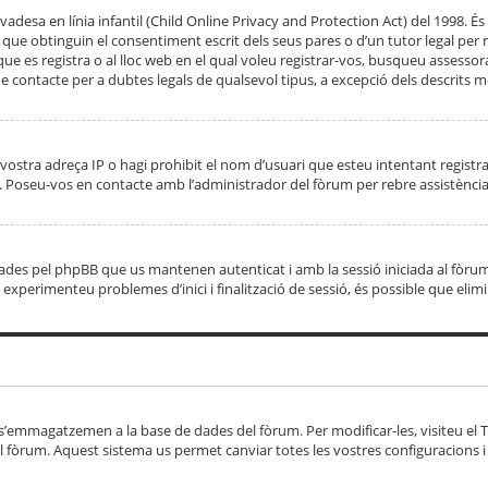
adesa en línia infantil (Child Online Privacy and Protection Act) del 1998. És 
e obtinguin el consentiment escrit dels seus pares o d’un tutor legal per r
 que es registra o al lloc web en el qual voleu registrar-vos, busqueu asse
 contacte per a dubtes legals de qualsevol tipus, a excepció dels descrits mé
vostra adreça IP o hagi prohibit el nom d’usuari que esteu intentant registra
ta. Poseu-vos en contacte amb l’administrador del fòrum per rebre assistència
 creades pel phpBB que us mantenen autenticat i amb la sessió iniciada al fò
Si experimenteu problemes d’inici i finalització de sessió, és possible que elim
 s’emmagatzemen a la base de dades del fòrum. Per modificar-les, visiteu el Ta
l fòrum. Aquest sistema us permet canviar totes les vostres configuracions i