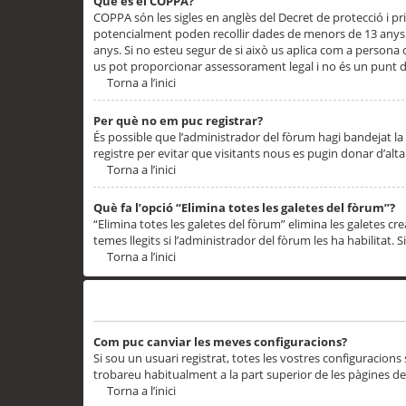
Què és el COPPA?
COPPA són les sigles en anglès del Decret de protecció i priv
potencialment poden recollir dades de menors de 13 anys qu
anys. Si no esteu segur de si això us aplica com a persona
us pot proporcionar assessorament legal i no és un punt de
Torna a l’inici
Per què no em puc registrar?
És possible que l’administrador del fòrum hagi bandejat la 
registre per evitar que visitants nous es pugin donar d’al
Torna a l’inici
Què fa l’opció “Elimina totes les galetes del fòrum”?
“Elimina totes les galetes del fòrum” elimina les galetes
temes llegits si l’administrador del fòrum les ha habilitat. 
Torna a l’inici
Preferències i configuracions de l’usuari
Com puc canviar les meves configuracions?
Si sou un usuari registrat, totes les vostres configuracions
trobareu habitualment a la part superior de les pàgines de
Torna a l’inici