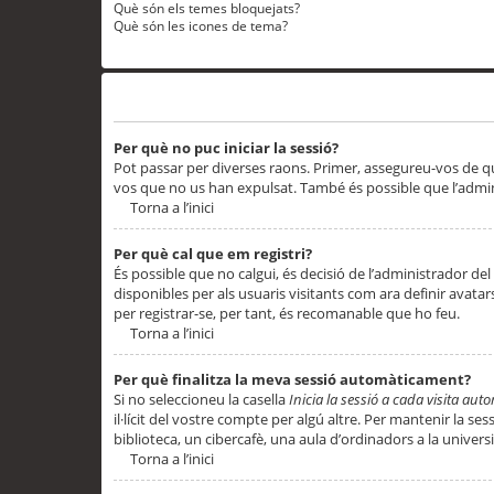
Què són els temes bloquejats?
Què són les icones de tema?
Problemes d’inici de sessió i registre
Per què no puc iniciar la sessió?
Pot passar per diverses raons. Primer, assegureu-vos de q
vos que no us han expulsat. També és possible que l’admini
Torna a l’inici
Per què cal que em registri?
És possible que no calgui, és decisió de l’administrador del
disponibles per als usuaris visitants com ara definir avata
per registrar-se, per tant, és recomanable que ho feu.
Torna a l’inici
Per què finalitza la meva sessió automàticament?
Si no seleccioneu la casella
Inicia la sessió a cada visita au
il·lícit del vostre compte per algú altre. Per mantenir la s
biblioteca, un cibercafè, una aula d’ordinadors a la universi
Torna a l’inici