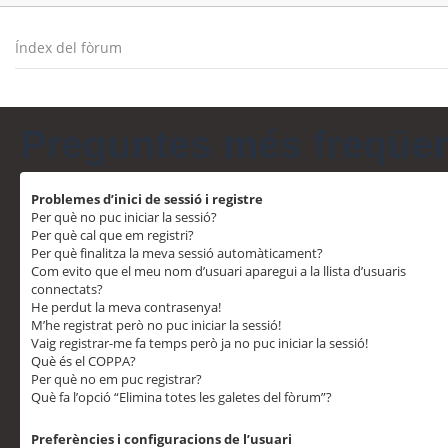
Índex del fòrum
Preguntes més freqüe
Problemes d’inici de sessió i registre
Per què no puc iniciar la sessió?
Per què cal que em registri?
Per què finalitza la meva sessió automàticament?
Com evito que el meu nom d’usuari aparegui a la llista d’usuaris
connectats?
He perdut la meva contrasenya!
M’he registrat però no puc iniciar la sessió!
Vaig registrar-me fa temps però ja no puc iniciar la sessió!
Què és el COPPA?
Per què no em puc registrar?
Què fa l’opció “Elimina totes les galetes del fòrum”?
Preferències i configuracions de l’usuari