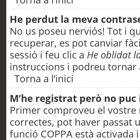
He perdut la meva contras
No us poseu nerviós! Tot i q
recuperar, es pot canviar fàci
sessió i feu clic a
He oblidat 
instruccions i podreu tornar a
Torna a l’inici
M’he registrat però no puc i
Primer comproveu el vostre n
correctes, pot haver passat u
funció COPPA està activada 