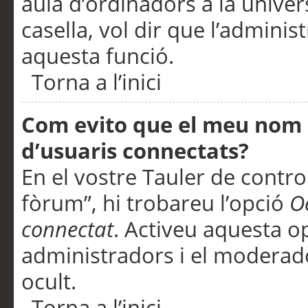
aula d’ordinadors a la univers
casella, vol dir que l’adminis
aquesta funció.
Torna a l’inici
Com evito que el meu nom d’
d’usuaris connectats?
En el vostre Tauler de control
fòrum”, hi trobareu l’opció
O
connectat
. Activeu aquesta o
administradors i el moderad
ocult.
Torna a l’inici