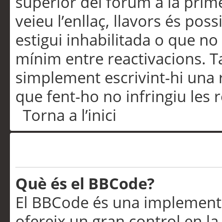
superior del fòrum a la prime
veieu l’enllaç, llavors és pos
estigui inhabilitada o que no
mínim entre reactivacions. T
simplement escrivint-hi una 
que fent-ho no infringiu les 
Torna a l’inici
Formatació i tipus de te
Què és el BBCode?
El BBCode és una implementa
ofereix un gran control en l