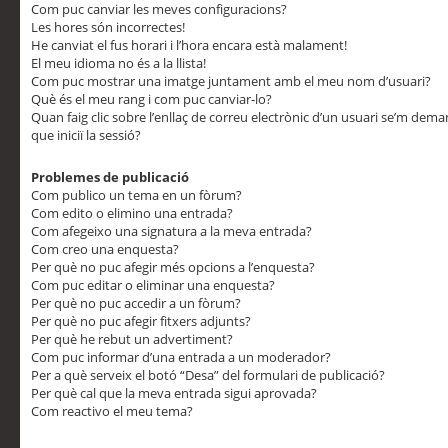
Com puc canviar les meves configuracions?
Les hores són incorrectes!
He canviat el fus horari i l’hora encara està malament!
El meu idioma no és a la llista!
Com puc mostrar una imatge juntament amb el meu nom d’usuari?
Què és el meu rang i com puc canviar-lo?
Quan faig clic sobre l’enllaç de correu electrònic d’un usuari se’m dem
que iniciï la sessió?
Problemes de publicació
Com publico un tema en un fòrum?
Com edito o elimino una entrada?
Com afegeixo una signatura a la meva entrada?
Com creo una enquesta?
Per què no puc afegir més opcions a l’enquesta?
Com puc editar o eliminar una enquesta?
Per què no puc accedir a un fòrum?
Per què no puc afegir fitxers adjunts?
Per què he rebut un advertiment?
Com puc informar d’una entrada a un moderador?
Per a què serveix el botó “Desa” del formulari de publicació?
Per què cal que la meva entrada sigui aprovada?
Com reactivo el meu tema?