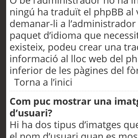
O bé l’administrador no ha in
ningú ha traduït el phpBB al
demanar-li a l’administrador d
paquet d’idioma que necessit
existeix, podeu crear una t
informació al lloc web del php
inferior de les pàgines del f
Torna a l’inici
Com puc mostrar una imat
d’usuari?
Hi ha dos tipus d’imatges q
el nom d’usuari quan es mos