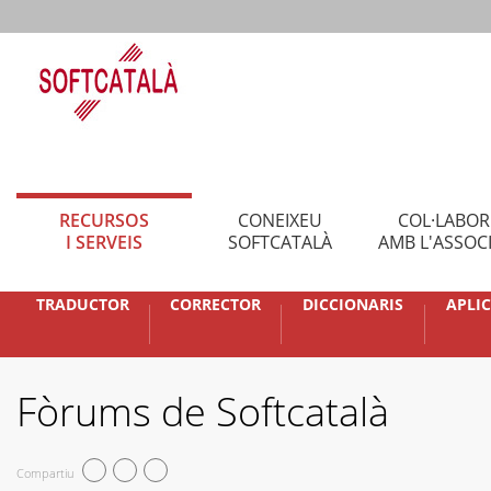
RECURSOS
CONEIXEU
COL·LABO
I SERVEIS
SOFTCATALÀ
AMB L'ASSOC
TRADUCTOR
CORRECTOR
DICCIONARIS
APLI
Fòrums de Softcatalà
Compartiu