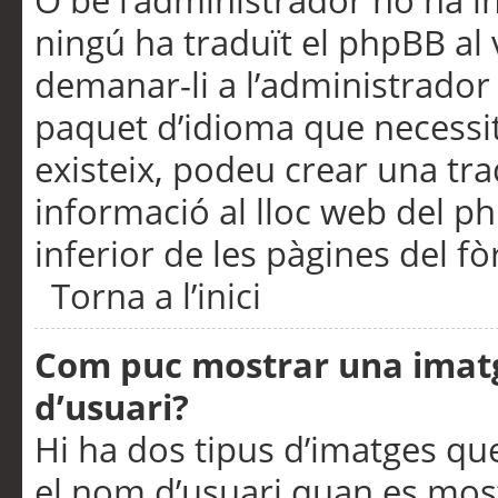
O bé l’administrador no ha in
ningú ha traduït el phpBB al
demanar-li a l’administrador d
paquet d’idioma que necessit
existeix, podeu crear una t
informació al lloc web del php
inferior de les pàgines del f
Torna a l’inici
Com puc mostrar una imat
d’usuari?
Hi ha dos tipus d’imatges q
el nom d’usuari quan es mos