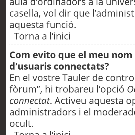
aula d’ordinadors a la univers
casella, vol dir que l’adminis
aquesta funció.
Torna a l’inici
Com evito que el meu nom d’
d’usuaris connectats?
En el vostre Tauler de control
fòrum”, hi trobareu l’opció
O
connectat
. Activeu aquesta o
administradors i el moderad
ocult.
Torna a l’inici