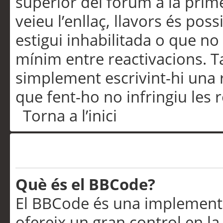
superior del fòrum a la prime
veieu l’enllaç, llavors és pos
estigui inhabilitada o que no
mínim entre reactivacions. T
simplement escrivint-hi una 
que fent-ho no infringiu les 
Torna a l’inici
Formatació i tipus de te
Què és el BBCode?
El BBCode és una implementa
ofereix un gran control en l