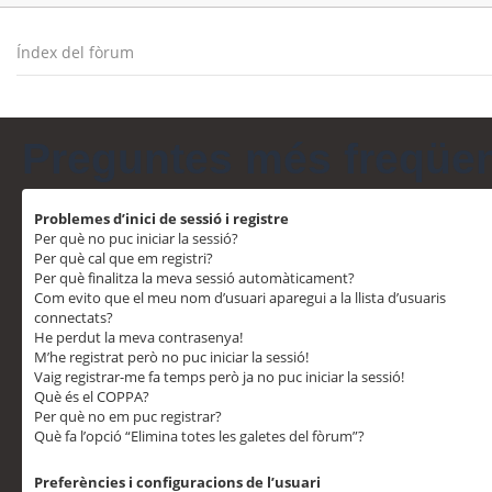
Índex del fòrum
Preguntes més freqüe
Problemes d’inici de sessió i registre
Per què no puc iniciar la sessió?
Per què cal que em registri?
Per què finalitza la meva sessió automàticament?
Com evito que el meu nom d’usuari aparegui a la llista d’usuaris
connectats?
He perdut la meva contrasenya!
M’he registrat però no puc iniciar la sessió!
Vaig registrar-me fa temps però ja no puc iniciar la sessió!
Què és el COPPA?
Per què no em puc registrar?
Què fa l’opció “Elimina totes les galetes del fòrum”?
Preferències i configuracions de l’usuari