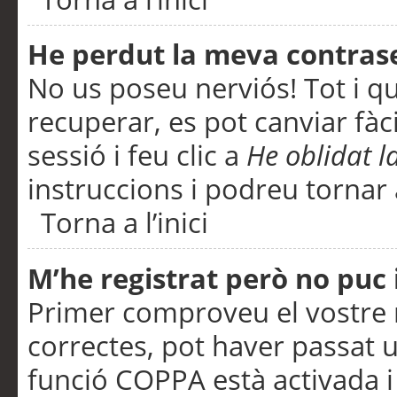
He perdut la meva contras
No us poseu nerviós! Tot i q
recuperar, es pot canviar fàci
sessió i feu clic a
He oblidat 
instruccions i podreu tornar a
Torna a l’inici
M’he registrat però no puc i
Primer comproveu el vostre n
correctes, pot haver passat u
funció COPPA està activada 