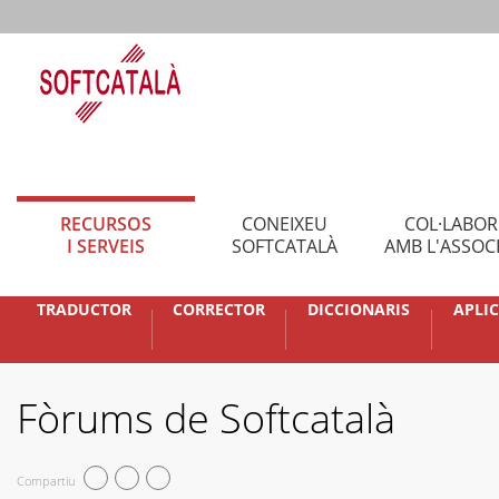
RECURSOS
CONEIXEU
COL·LABO
I SERVEIS
SOFTCATALÀ
AMB L'ASSOC
TRADUCTOR
CORRECTOR
DICCIONARIS
APLI
Fòrums de Softcatalà
Compartiu