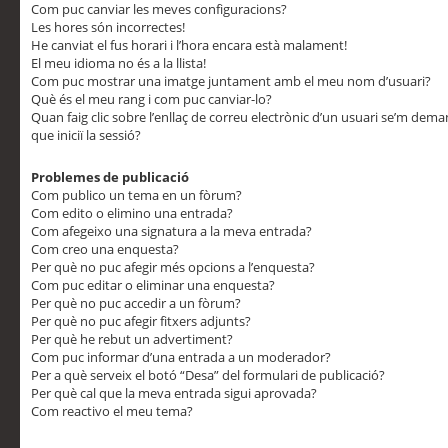
Com puc canviar les meves configuracions?
Les hores són incorrectes!
He canviat el fus horari i l’hora encara està malament!
El meu idioma no és a la llista!
Com puc mostrar una imatge juntament amb el meu nom d’usuari?
Què és el meu rang i com puc canviar-lo?
Quan faig clic sobre l’enllaç de correu electrònic d’un usuari se’m dem
que iniciï la sessió?
Problemes de publicació
Com publico un tema en un fòrum?
Com edito o elimino una entrada?
Com afegeixo una signatura a la meva entrada?
Com creo una enquesta?
Per què no puc afegir més opcions a l’enquesta?
Com puc editar o eliminar una enquesta?
Per què no puc accedir a un fòrum?
Per què no puc afegir fitxers adjunts?
Per què he rebut un advertiment?
Com puc informar d’una entrada a un moderador?
Per a què serveix el botó “Desa” del formulari de publicació?
Per què cal que la meva entrada sigui aprovada?
Com reactivo el meu tema?