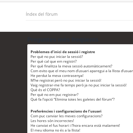
Índex del fòrum
Preguntes més freqüents
Problemes d’inici de sessió i registre
Per què no puc iniciar la sessió?
Per què cal que em registri?
Per què finalitza la meva sessió automàticament?
Com evito que el meu nom d’usuari aparegui a la llista d’usua
He perdut la meva contrasenya!
M’he registrat però no puc iniciar la sessió!
Vaig registrar-me fa temps però ja no puc iniciar la sessió!
Què és el COPPA?
Per què no em puc registrar?
Què fa l’opció “Elimina totes les galetes del fòrum”?
Preferències i configuracions de l’usuari
Com puc canviar les meves configuracions?
Les hores són incorrectes!
He canviat el fus horari i l’hora encara està malament!
El meu idioma no és a la llista!