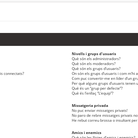
Nivells i grups d’usuaris
Què són els administradors?
Què són els moderadors?
Què són els grups d’usuaris?
ris connectats?
On són els grups d’usuaris i com m’hi af
Com puc convertir-me en líder d’un gru
Per què alguns grups d’usuaris tenen u
Què és un “grup per defecte”?
Què és l’enllaç “L’equip”?
Missatgeria privada
No puc enviar missatges privats!
No paro de rebre missatges privats no 
He rebut correu brossa o insultant per
Amics i enemics
Què són les llistes d’amics i enemics?