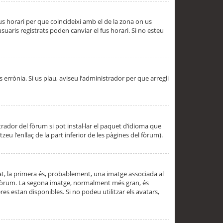
 fus horari per que coincideixi amb el de la zona on us
aris registrats poden canviar el fus horari. Si no esteu
s errònia. Si us plau, aviseu l’administrador per que arregli
rador del fòrum si pot instal·lar el paquet d’idioma que
u l’enllaç de la part inferior de les pàgines del fòrum).
t, la primera és, probablement, una imatge associada al
l fòrum. La segona imatge, normalment més gran, és
es estan disponibles. Si no podeu utilitzar els avatars,