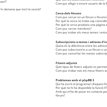
uari?
Com puc afegir o treure usuaris de la l
e’m demana que iniciï la sessió?
Cerca dels fòrums
Com puc cercar en un fòrum o fòrums
Per què la cerca no troba cap coincidè
Per què la cerca produeix una pàgina e
Com puc cercar membres?
Com puc trobar els meus temes i entr
Subscripcions a temes i adreces d’in
Quina és la diferència entre les adreces
Com puc subscriure’m a un fòrum o u
Com puc cancel·lar les meves subscrip
Fitxers adjunts
Quin tipus de fitxers adjunts es perm
Com puc trobar tots els meus fitxers a
Problemes amb el phpBB 3
Qui ha escrit el programari d’aquest f
Per què no hi ha disponible la funció X?
Amb qui m’he de posar en contacte per
fòrum?