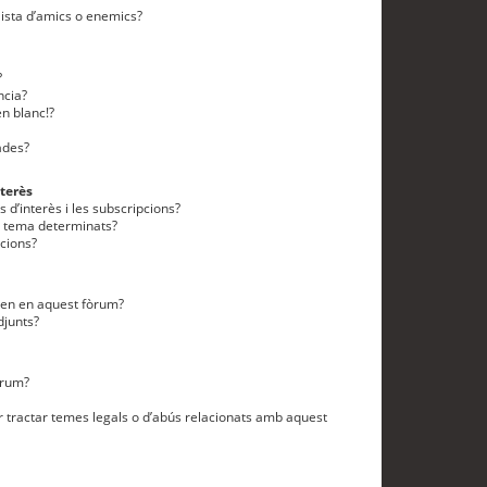
lista d’amics o enemics?
?
ncia?
n blanc!?
ades?
terès
 d’interès i les subscripcions?
n tema determinats?
cions?
eten en aquest fòrum?
djunts?
òrum?
 tractar temes legals o d’abús relacionats amb aquest