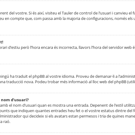
nt del vostre. Si és així, visiteu el Tauler de control de l’usuari i canvieu el
ueu en compte que, com passa amb la majoria de configuracions, només els usu
t!
orari d’estiu però l’hora encara és incorrecta, llavors l’hora del servidor web é
 ningú ha traduït el phpBB al vostre idioma. Proveu de demanar-li a l’administ
na traducció nova. Podeu trobar més informació al lloc web del phpBB (utilitze
 nom d’usuari?
mb el nom d’usuari quan es mostra una entrada. Depenent de l’estil utilitza
 punts que indiquen quantes entrades heu fet o el vostre estatus dintre de
dministrador qui decideix si els avatars estan permesos i tria de quines maner
a raó.