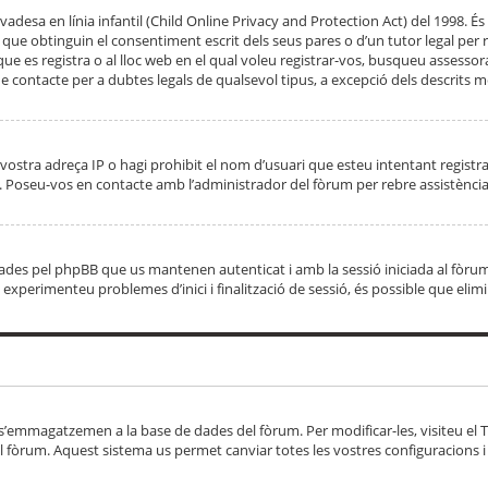
adesa en línia infantil (Child Online Privacy and Protection Act) del 1998. És 
e obtinguin el consentiment escrit dels seus pares o d’un tutor legal per r
 que es registra o al lloc web en el qual voleu registrar-vos, busqueu asse
 contacte per a dubtes legals de qualsevol tipus, a excepció dels descrits mé
vostra adreça IP o hagi prohibit el nom d’usuari que esteu intentant registra
ta. Poseu-vos en contacte amb l’administrador del fòrum per rebre assistència
 creades pel phpBB que us mantenen autenticat i amb la sessió iniciada al fò
Si experimenteu problemes d’inici i finalització de sessió, és possible que elim
 s’emmagatzemen a la base de dades del fòrum. Per modificar-les, visiteu el Ta
l fòrum. Aquest sistema us permet canviar totes les vostres configuracions i