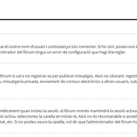
ue el vostre nom d’usuari i contrasenya són correctes. Si ho són, poseu-vos
strador del fòrum tingui un error de configuració que hagi d’arreglar.
 fòrum si cal o no registrar-se per publicar missatges. Això no obstant, regis
rs, missatgeria privada, enviament de correus electrònics a altres usuaris, 
tomàticament
quan inicieu la sessió, el fòrum només mantindrà la sessió activa
essió activa, seleccioneu la casella en iniciar-la. Això no és recomanable si ac
tat, etc. Si no podeu veure la casella, vol dir que l’administrador del fòrum h