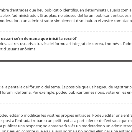
 nombre d’entrades que heu publicat o identifiquen determinats usuaris com
tableix l’administrador. Si us plau, no abuseu del fòrum publicant entrades 
moderador o un administrador simplement disminuiran el vostre comptador
n usuari se’m demana que iniciï la sessió?
s a altres usuaris a través del formulari integrat de correu, i només si l’adm
art d’usuaris anònims.
t a la pantalla del fòrum o del tema. És possible que us hagueu de registrar p
el fòrum i del tema. Per exemple: podeu publicar temes nous, votar en les en
eu editar o modificar les vostres pròpies entrades. Podeu editar una entra
respost a l’entrada trobareu un petit text a la part inferior de l’entrada que
 ha publicat una resposta; no apareixerà si és un moderador o un administrador
. Tingueu en compte que els usuaris normals no poden eliminar una entrada s