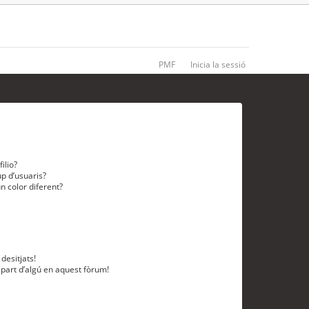
PMF
Inicia la sessió
ilio?
p d’usuaris?
n color diferent?
desitjats!
 part d’algú en aquest fòrum!