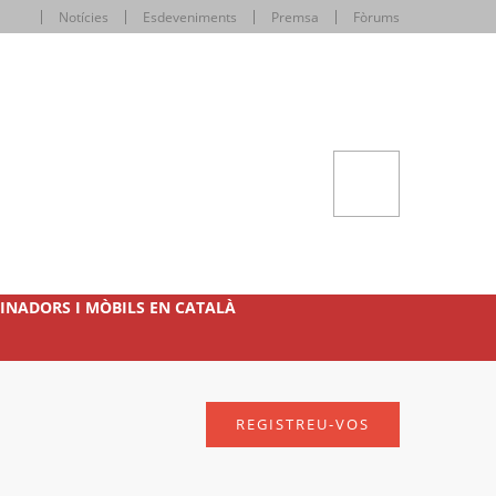
Notícies
Esdeveniments
Premsa
Fòrums
INADORS I MÒBILS EN CATALÀ
REGISTREU-VOS