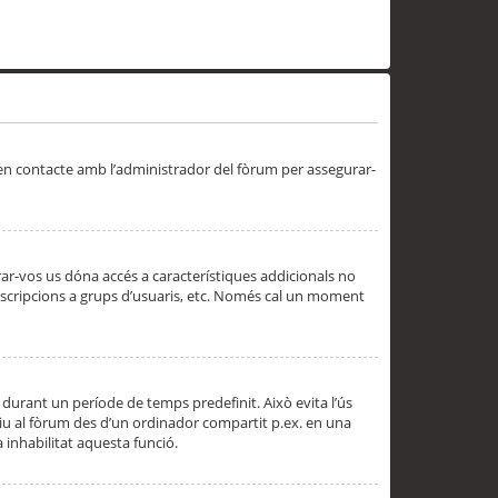
 en contacte amb l’administrador del fòrum per assegurar-
trar-vos us dóna accés a característiques addicionals no
subscripcions a grups d’usuaris, etc. Només cal un moment
 durant un període de temps predefinit. Això evita l’ús
cediu al fòrum des d’un ordinador compartit p.ex. en una
a inhabilitat aquesta funció.