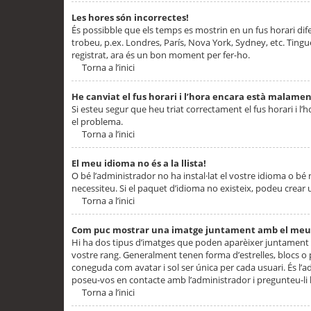
Les hores són incorrectes!
És possibble que els temps es mostrin en un fus horari difere
trobeu, p.ex. Londres, París, Nova York, Sydney, etc. Ting
registrat, ara és un bon moment per fer-ho.
Torna a l’inici
He canviat el fus horari i l’hora encara està malamen
Si esteu segur que heu triat correctament el fus horari i l’h
el problema.
Torna a l’inici
El meu idioma no és a la llista!
O bé l’administrador no ha instal·lat el vostre idioma o bé
necessiteu. Si el paquet d’idioma no existeix, podeu crear u
Torna a l’inici
Com puc mostrar una imatge juntament amb el meu
Hi ha dos tipus d’imatges que poden aparèixer juntament a
vostre rang. Generalment tenen forma d’estrelles, blocs o
coneguda com avatar i sol ser única per cada usuari. És l’a
poseu-vos en contacte amb l’administrador i pregunteu-li l
Torna a l’inici