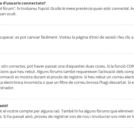
ta d’usuaris connectats?
el fòrum”, hi trobareu l’opció
Oculta la meva presència quan estic connectat
. A
ari ocult.
erar, es pot canviar fàcilment. Visiteu la pàgina d’inici de sessió i feu clic 
 són correctes, pot haver passat una d’aquestes dues coses. Si la funció CO
ccions que heu rebut. Alguns fòrums també requereixen l’activació dels compt
ormació es mostra durant el procés de registre. Si heu rebut un correu electr
 electrònica incorrecta o que un filtre de correu brossa l’hagi descartat. Si
strador.
ssió!
at el vostre compte per alguna raó. També hi ha alguns fòrums que eliminen 
. Si ha passat això, proveu de registrar-vos de nou i involucrar-vos més en l