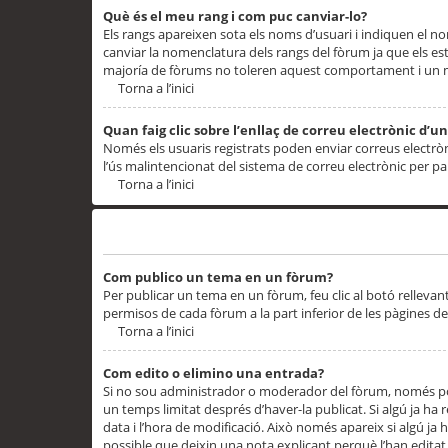
Què és el meu rang i com puc canviar-lo?
Els rangs apareixen sota els noms d’usuari i indiquen el
canviar la nomenclatura dels rangs del fòrum ja que els es
majoría de fòrums no toleren aquest comportament i un 
Torna a l’inici
Quan faig clic sobre l’enllaç de correu electrònic d’u
Només els usuaris registrats poden enviar correus electrònic
l’ús malintencionat del sistema de correu electrònic per p
Torna a l’inici
Problemes de publicació
Com publico un tema en un fòrum?
Per publicar un tema en un fòrum, feu clic al botó rellevan
permisos de cada fòrum a la part inferior de les pàgines d
Torna a l’inici
Com edito o elimino una entrada?
Si no sou administrador o moderador del fòrum, només pod
un temps limitat després d’haver-la publicat. Si algú ja ha 
data i l’hora de modificació. Això només apareix si algú ja
possible que deixin una nota explicant perquè l’han editat