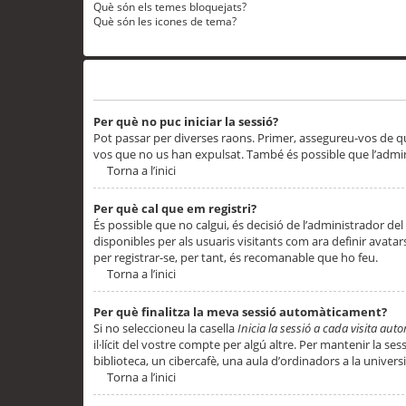
Què són els temes bloquejats?
Què són les icones de tema?
Problemes d’inici de sessió i registre
Per què no puc iniciar la sessió?
Pot passar per diverses raons. Primer, assegureu-vos de q
vos que no us han expulsat. També és possible que l’admini
Torna a l’inici
Per què cal que em registri?
És possible que no calgui, és decisió de l’administrador del
disponibles per als usuaris visitants com ara definir avata
per registrar-se, per tant, és recomanable que ho feu.
Torna a l’inici
Per què finalitza la meva sessió automàticament?
Si no seleccioneu la casella
Inicia la sessió a cada visita au
il·lícit del vostre compte per algú altre. Per mantenir la s
biblioteca, un cibercafè, una aula d’ordinadors a la universi
Torna a l’inici