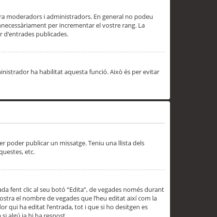
 ara moderadors i administradors. En general no podeu
innecessàriament per incrementar el vostre rang. La
 d’entrades publicades.
inistrador ha habilitat aquesta funció. Això és per evitar
er poder publicar un missatge. Teniu una llista dels
questes, etc.
da fent clic al seu botó “Edita”, de vegades només durant
 mostra el nombre de vegades que l’heu editat així com la
 qui ha editat l’entrada, tot i que si ho desitgen es
i algú ja hi ha respost.