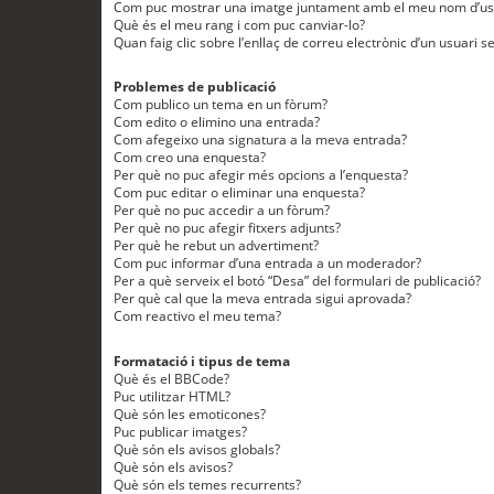
Com puc mostrar una imatge juntament amb el meu nom d’us
Què és el meu rang i com puc canviar-lo?
Quan faig clic sobre l’enllaç de correu electrònic d’un usuari s
Problemes de publicació
Com publico un tema en un fòrum?
Com edito o elimino una entrada?
Com afegeixo una signatura a la meva entrada?
Com creo una enquesta?
Per què no puc afegir més opcions a l’enquesta?
Com puc editar o eliminar una enquesta?
Per què no puc accedir a un fòrum?
Per què no puc afegir fitxers adjunts?
Per què he rebut un advertiment?
Com puc informar d’una entrada a un moderador?
Per a què serveix el botó “Desa” del formulari de publicació?
Per què cal que la meva entrada sigui aprovada?
Com reactivo el meu tema?
Formatació i tipus de tema
Què és el BBCode?
Puc utilitzar HTML?
Què són les emoticones?
Puc publicar imatges?
Què són els avisos globals?
Què són els avisos?
Què són els temes recurrents?