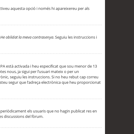
ctiveu aquesta opció i només hi apareixereu per als
a
He oblidat la meva contrasenya
. Seguiu les instruccions i
PPA està activada i heu especificat que sou menor de 13
es nous, ja sigui per l’usuari mateix o per un
ònic, seguiu les instruccions. Si no heu rebut cap correu
 esteu segur que l’adreça electrònica que heu proporcionat
periòdicament els usuaris que no hagin publicat res en
es discussions del fòrum.