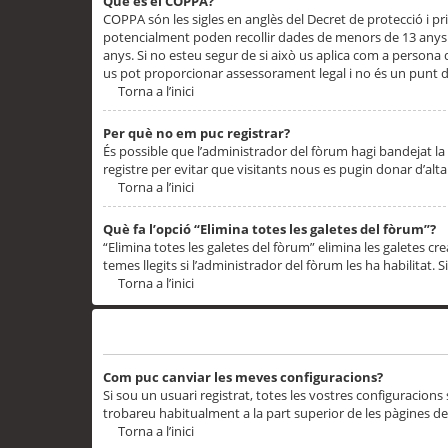
Què és el COPPA?
COPPA són les sigles en anglès del Decret de protecció i priv
potencialment poden recollir dades de menors de 13 anys qu
anys. Si no esteu segur de si això us aplica com a persona
us pot proporcionar assessorament legal i no és un punt de
Torna a l’inici
Per què no em puc registrar?
És possible que l’administrador del fòrum hagi bandejat la 
registre per evitar que visitants nous es pugin donar d’al
Torna a l’inici
Què fa l’opció “Elimina totes les galetes del fòrum”?
“Elimina totes les galetes del fòrum” elimina les galetes
temes llegits si l’administrador del fòrum les ha habilitat. 
Torna a l’inici
Preferències i configuracions de l’usuari
Com puc canviar les meves configuracions?
Si sou un usuari registrat, totes les vostres configuracions
trobareu habitualment a la part superior de les pàgines de
Torna a l’inici