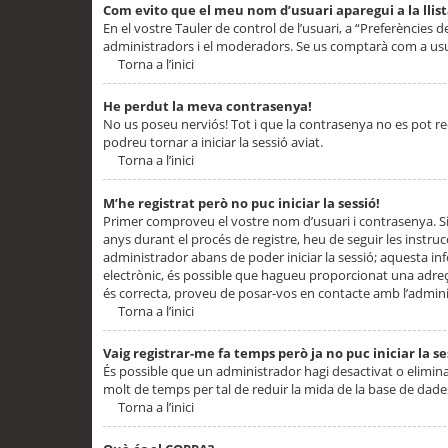
Com evito que el meu nom d’usuari aparegui a la llis
En el vostre Tauler de control de l’usuari, a “Preferències d
administradors i el moderadors. Se us comptarà com a usu
Torna a l’inici
He perdut la meva contrasenya!
No us poseu nerviós! Tot i que la contrasenya no es pot recup
podreu tornar a iniciar la sessió aviat.
Torna a l’inici
M’he registrat però no puc iniciar la sessió!
Primer comproveu el vostre nom d’usuari i contrasenya. Si
anys durant el procés de registre, heu de seguir les instru
administrador abans de poder iniciar la sessió; aquesta inf
electrònic, és possible que hagueu proporcionat una adreça
és correcta, proveu de posar-vos en contacte amb l’admini
Torna a l’inici
Vaig registrar-me fa temps però ja no puc iniciar la se
És possible que un administrador hagi desactivat o elimin
molt de temps per tal de reduir la mida de la base de dades
Torna a l’inici