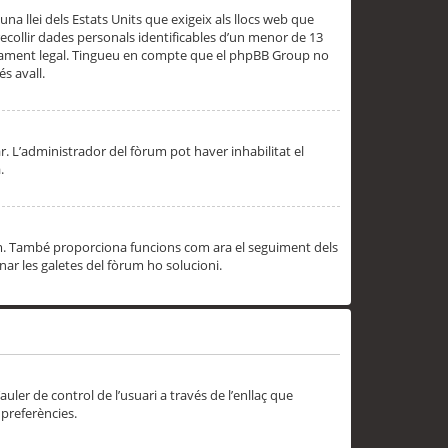
una llei dels Estats Units que exigeix als llocs web que
ecollir dades personals identificables d’un menor de 13
ssorament legal. Tingueu en compte que el phpBB Group no
s avall.
r. L’administrador del fòrum pot haver inhabilitat el
.
rum. També proporciona funcions com ara el seguiment dels
inar les galetes del fòrum ho solucioni.
uler de control de l’usuari a través de l’enllaç que
 preferències.