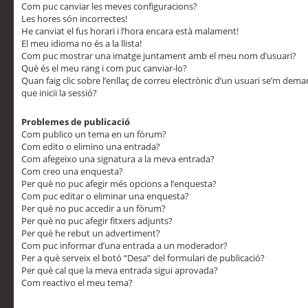
Com puc canviar les meves configuracions?
Les hores són incorrectes!
He canviat el fus horari i l’hora encara està malament!
El meu idioma no és a la llista!
Com puc mostrar una imatge juntament amb el meu nom d’usuari?
Què és el meu rang i com puc canviar-lo?
Quan faig clic sobre l’enllaç de correu electrònic d’un usuari se’m dem
que iniciï la sessió?
Problemes de publicació
Com publico un tema en un fòrum?
Com edito o elimino una entrada?
Com afegeixo una signatura a la meva entrada?
Com creo una enquesta?
Per què no puc afegir més opcions a l’enquesta?
Com puc editar o eliminar una enquesta?
Per què no puc accedir a un fòrum?
Per què no puc afegir fitxers adjunts?
Per què he rebut un advertiment?
Com puc informar d’una entrada a un moderador?
Per a què serveix el botó “Desa” del formulari de publicació?
Per què cal que la meva entrada sigui aprovada?
Com reactivo el meu tema?