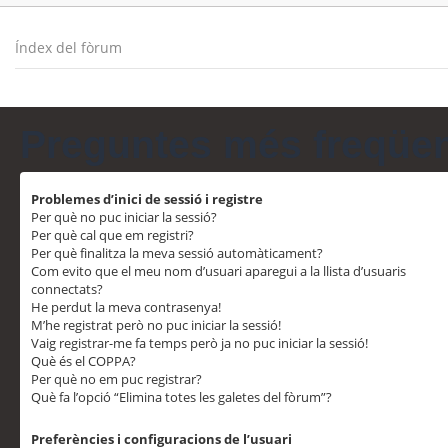
Índex del fòrum
Preguntes més freqüe
Problemes d’inici de sessió i registre
Per què no puc iniciar la sessió?
Per què cal que em registri?
Per què finalitza la meva sessió automàticament?
Com evito que el meu nom d’usuari aparegui a la llista d’usuaris
connectats?
He perdut la meva contrasenya!
M’he registrat però no puc iniciar la sessió!
Vaig registrar-me fa temps però ja no puc iniciar la sessió!
Què és el COPPA?
Per què no em puc registrar?
Què fa l’opció “Elimina totes les galetes del fòrum”?
Preferències i configuracions de l’usuari