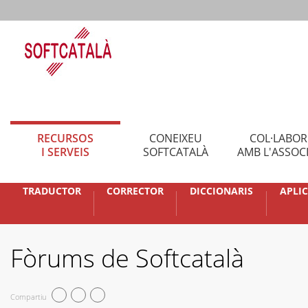
RECURSOS
CONEIXEU
COL·LABO
I SERVEIS
SOFTCATALÀ
AMB L'ASSOC
TRADUCTOR
CORRECTOR
DICCIONARIS
APLI
Fòrums de Softcatalà
Compartiu