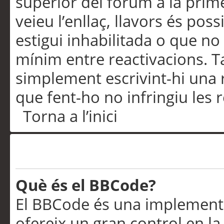
superior del fòrum a la prime
veieu l’enllaç, llavors és pos
estigui inhabilitada o que no
mínim entre reactivacions. T
simplement escrivint-hi una 
que fent-ho no infringiu les 
Torna a l’inici
Formatació i tipus de te
Què és el BBCode?
El BBCode és una implementa
ofereix un gran control en l