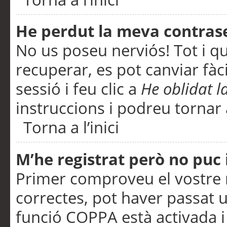
He perdut la meva contras
No us poseu nerviós! Tot i q
recuperar, es pot canviar fàci
sessió i feu clic a
He oblidat 
instruccions i podreu tornar a
Torna a l’inici
M’he registrat però no puc i
Primer comproveu el vostre n
correctes, pot haver passat u
funció COPPA està activada 