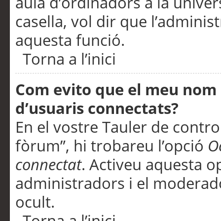
aula d’ordinadors a la univers
casella, vol dir que l’adminis
aquesta funció.
Torna a l’inici
Com evito que el meu nom d’
d’usuaris connectats?
En el vostre Tauler de control
fòrum”, hi trobareu l’opció
O
connectat
. Activeu aquesta o
administradors i el moderad
ocult.
Torna a l’inici