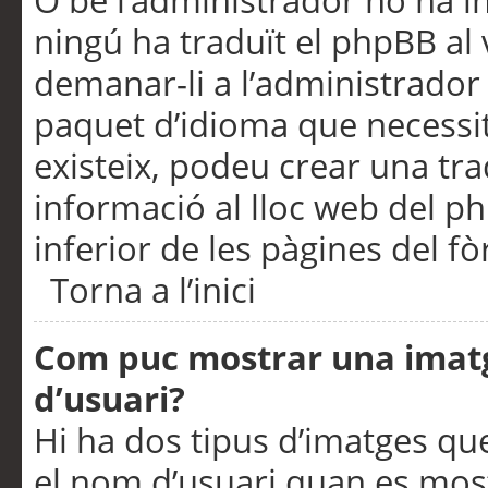
O bé l’administrador no ha in
ningú ha traduït el phpBB al
demanar-li a l’administrador d
paquet d’idioma que necessit
existeix, podeu crear una t
informació al lloc web del php
inferior de les pàgines del f
Torna a l’inici
Com puc mostrar una imat
d’usuari?
Hi ha dos tipus d’imatges q
el nom d’usuari quan es mos