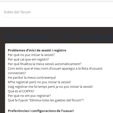
Índex del fòrum
Preguntes més freqüe
Problemes d’inici de sessió i registre
Per què no puc iniciar la sessió?
Per què cal que em registri?
Per què finalitza la meva sessió automàticament?
Com evito que el meu nom d’usuari aparegui a la llista d’usuaris
connectats?
He perdut la meva contrasenya!
M’he registrat però no puc iniciar la sessió!
Vaig registrar-me fa temps però ja no puc iniciar la sessió!
Què és el COPPA?
Per què no em puc registrar?
Què fa l’opció “Elimina totes les galetes del fòrum”?
Preferències i configuracions de l’usuari