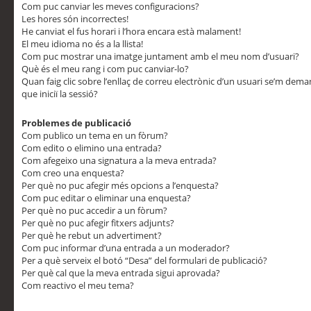
Com puc canviar les meves configuracions?
Les hores són incorrectes!
He canviat el fus horari i l’hora encara està malament!
El meu idioma no és a la llista!
Com puc mostrar una imatge juntament amb el meu nom d’usuari?
Què és el meu rang i com puc canviar-lo?
Quan faig clic sobre l’enllaç de correu electrònic d’un usuari se’m dem
que iniciï la sessió?
Problemes de publicació
Com publico un tema en un fòrum?
Com edito o elimino una entrada?
Com afegeixo una signatura a la meva entrada?
Com creo una enquesta?
Per què no puc afegir més opcions a l’enquesta?
Com puc editar o eliminar una enquesta?
Per què no puc accedir a un fòrum?
Per què no puc afegir fitxers adjunts?
Per què he rebut un advertiment?
Com puc informar d’una entrada a un moderador?
Per a què serveix el botó “Desa” del formulari de publicació?
Per què cal que la meva entrada sigui aprovada?
Com reactivo el meu tema?