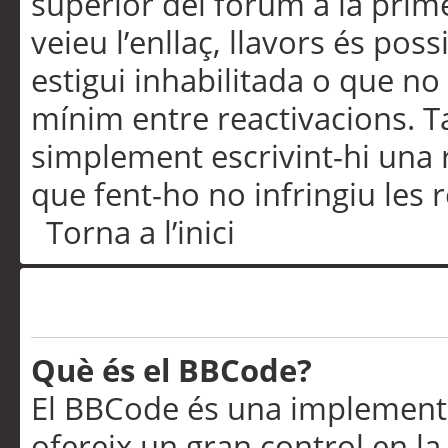
superior del fòrum a la prime
veieu l’enllaç, llavors és pos
estigui inhabilitada o que no
mínim entre reactivacions. T
simplement escrivint-hi una 
que fent-ho no infringiu les 
Torna a l’inici
Formatació i tipus de te
Què és el BBCode?
El BBCode és una implementa
ofereix un gran control en l