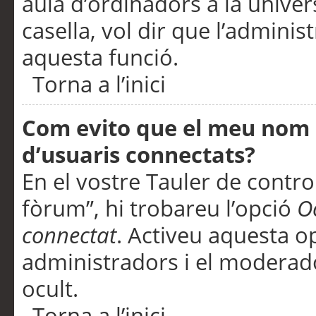
aula d’ordinadors a la univers
casella, vol dir que l’adminis
aquesta funció.
Torna a l’inici
Com evito que el meu nom d’
d’usuaris connectats?
En el vostre Tauler de control
fòrum”, hi trobareu l’opció
O
connectat
. Activeu aquesta o
administradors i el moderad
ocult.
Torna a l’inici