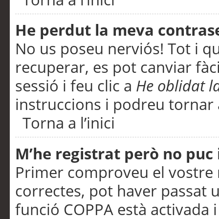
He perdut la meva contras
No us poseu nerviós! Tot i q
recuperar, es pot canviar fàci
sessió i feu clic a
He oblidat 
instruccions i podreu tornar a
Torna a l’inici
M’he registrat però no puc i
Primer comproveu el vostre n
correctes, pot haver passat u
funció COPPA està activada 