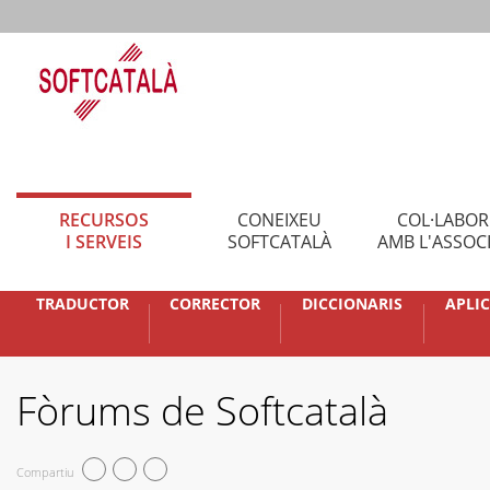
RECURSOS
CONEIXEU
COL·LABO
I SERVEIS
SOFTCATALÀ
AMB L'ASSOC
TRADUCTOR
CORRECTOR
DICCIONARIS
APLI
Fòrums de Softcatalà
Compartiu