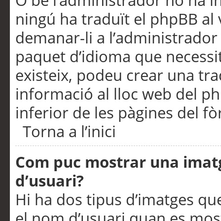
O bé l’administrador no ha in
ningú ha traduït el phpBB al
demanar-li a l’administrador d
paquet d’idioma que necessit
existeix, podeu crear una t
informació al lloc web del php
inferior de les pàgines del f
Torna a l’inici
Com puc mostrar una imat
d’usuari?
Hi ha dos tipus d’imatges q
el nom d’usuari quan es mos