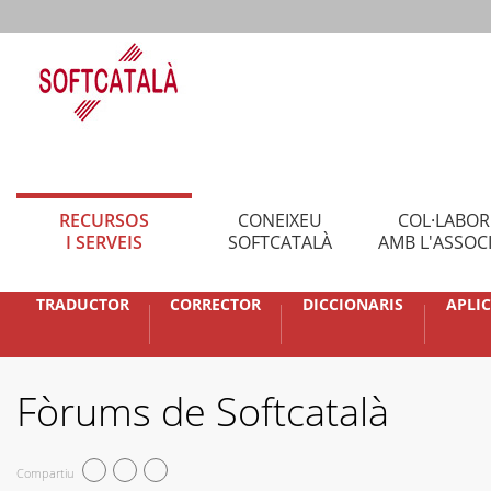
RECURSOS
CONEIXEU
COL·LABO
I SERVEIS
SOFTCATALÀ
AMB L'ASSOC
TRADUCTOR
CORRECTOR
DICCIONARIS
APLI
Fòrums de Softcatalà
Compartiu