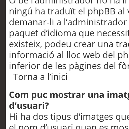
O bé l’administrador no ha in
ningú ha traduït el phpBB al
demanar-li a l’administrador d
paquet d’idioma que necessit
existeix, podeu crear una t
informació al lloc web del php
inferior de les pàgines del f
Torna a l’inici
Com puc mostrar una imat
d’usuari?
Hi ha dos tipus d’imatges q
el nom d’usuari quan es mos