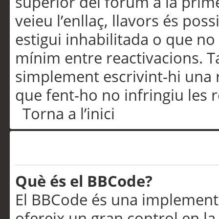
superior del fòrum a la prime
veieu l’enllaç, llavors és pos
estigui inhabilitada o que no
mínim entre reactivacions. T
simplement escrivint-hi una 
que fent-ho no infringiu les 
Torna a l’inici
Formatació i tipus de te
Què és el BBCode?
El BBCode és una implementa
ofereix un gran control en l