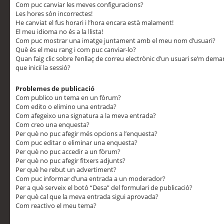
Com puc canviar les meves configuracions?
Les hores són incorrectes!
He canviat el fus horari i l’hora encara està malament!
El meu idioma no és a la llista!
Com puc mostrar una imatge juntament amb el meu nom d’usuari?
Què és el meu rang i com puc canviar-lo?
Quan faig clic sobre l’enllaç de correu electrònic d’un usuari se’m dem
que iniciï la sessió?
Problemes de publicació
Com publico un tema en un fòrum?
Com edito o elimino una entrada?
Com afegeixo una signatura a la meva entrada?
Com creo una enquesta?
Per què no puc afegir més opcions a l’enquesta?
Com puc editar o eliminar una enquesta?
Per què no puc accedir a un fòrum?
Per què no puc afegir fitxers adjunts?
Per què he rebut un advertiment?
Com puc informar d’una entrada a un moderador?
Per a què serveix el botó “Desa” del formulari de publicació?
Per què cal que la meva entrada sigui aprovada?
Com reactivo el meu tema?