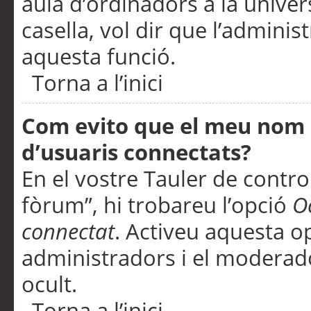
aula d’ordinadors a la univers
casella, vol dir que l’adminis
aquesta funció.
Torna a l’inici
Com evito que el meu nom d’
d’usuaris connectats?
En el vostre Tauler de control
fòrum”, hi trobareu l’opció
O
connectat
. Activeu aquesta o
administradors i el moderad
ocult.
Torna a l’inici