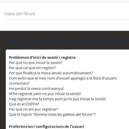
Índex del fòrum
Preguntes més freqüe
Problemes d’inici de sessió i registre
Per què no puc iniciar la sessió?
Per què cal que em registri?
Per què finalitza la meva sessió automàticament?
Com evito que el meu nom d’usuari aparegui a la llista d’usuaris
connectats?
He perdut la meva contrasenya!
M’he registrat però no puc iniciar la sessió!
Vaig registrar-me fa temps però ja no puc iniciar la sessió!
Què és el COPPA?
Per què no em puc registrar?
Què fa l’opció “Elimina totes les galetes del fòrum”?
Preferències i configuracions de l’usuari