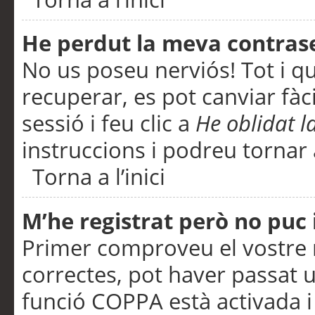
He perdut la meva contras
No us poseu nerviós! Tot i q
recuperar, es pot canviar fàci
sessió i feu clic a
He oblidat 
instruccions i podreu tornar a
Torna a l’inici
M’he registrat però no puc i
Primer comproveu el vostre n
correctes, pot haver passat u
funció COPPA està activada 