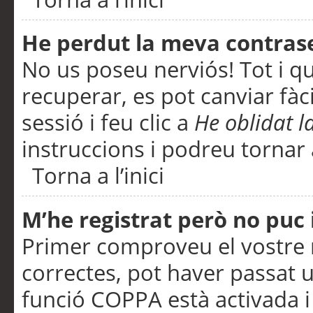
He perdut la meva contras
No us poseu nerviós! Tot i q
recuperar, es pot canviar fàci
sessió i feu clic a
He oblidat 
instruccions i podreu tornar a
Torna a l’inici
M’he registrat però no puc i
Primer comproveu el vostre n
correctes, pot haver passat u
funció COPPA està activada 