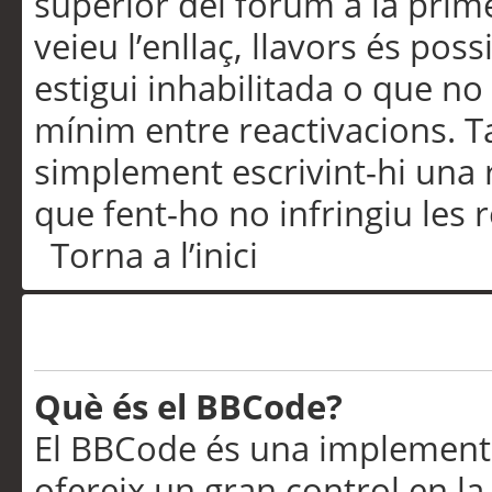
superior del fòrum a la prime
veieu l’enllaç, llavors és pos
estigui inhabilitada o que no
mínim entre reactivacions. T
simplement escrivint-hi una 
que fent-ho no infringiu les 
Torna a l’inici
Formatació i tipus de te
Què és el BBCode?
El BBCode és una implementa
ofereix un gran control en l