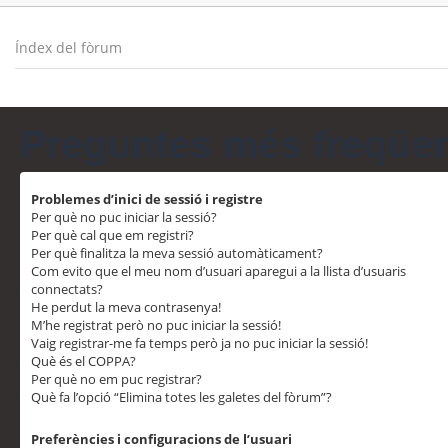
Índex del fòrum
Preguntes més freqüe
Problemes d’inici de sessió i registre
Per què no puc iniciar la sessió?
Per què cal que em registri?
Per què finalitza la meva sessió automàticament?
Com evito que el meu nom d’usuari aparegui a la llista d’usuaris
connectats?
He perdut la meva contrasenya!
M’he registrat però no puc iniciar la sessió!
Vaig registrar-me fa temps però ja no puc iniciar la sessió!
Què és el COPPA?
Per què no em puc registrar?
Què fa l’opció “Elimina totes les galetes del fòrum”?
Preferències i configuracions de l’usuari