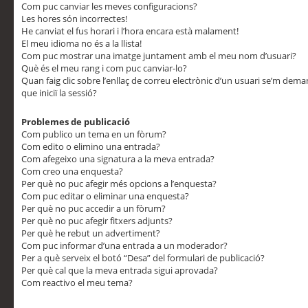
Com puc canviar les meves configuracions?
Les hores són incorrectes!
He canviat el fus horari i l’hora encara està malament!
El meu idioma no és a la llista!
Com puc mostrar una imatge juntament amb el meu nom d’usuari?
Què és el meu rang i com puc canviar-lo?
Quan faig clic sobre l’enllaç de correu electrònic d’un usuari se’m dem
que iniciï la sessió?
Problemes de publicació
Com publico un tema en un fòrum?
Com edito o elimino una entrada?
Com afegeixo una signatura a la meva entrada?
Com creo una enquesta?
Per què no puc afegir més opcions a l’enquesta?
Com puc editar o eliminar una enquesta?
Per què no puc accedir a un fòrum?
Per què no puc afegir fitxers adjunts?
Per què he rebut un advertiment?
Com puc informar d’una entrada a un moderador?
Per a què serveix el botó “Desa” del formulari de publicació?
Per què cal que la meva entrada sigui aprovada?
Com reactivo el meu tema?