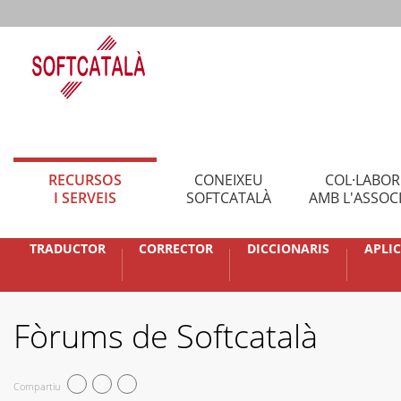
RECURSOS
CONEIXEU
COL·LABO
I SERVEIS
SOFTCATALÀ
AMB L'ASSOC
TRADUCTOR
CORRECTOR
DICCIONARIS
APLI
Fòrums de Softcatalà
Compartiu