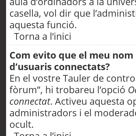
aula d’ordinadors a la univers
casella, vol dir que l’adminis
aquesta funció.
Torna a l’inici
Com evito que el meu nom d’
d’usuaris connectats?
En el vostre Tauler de control
fòrum”, hi trobareu l’opció
O
connectat
. Activeu aquesta o
administradors i el moderad
ocult.
Torna a l’inici