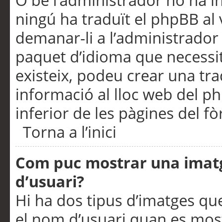
O bé l’administrador no ha in
ningú ha traduït el phpBB al
demanar-li a l’administrador d
paquet d’idioma que necessit
existeix, podeu crear una t
informació al lloc web del php
inferior de les pàgines del f
Torna a l’inici
Com puc mostrar una imat
d’usuari?
Hi ha dos tipus d’imatges q
el nom d’usuari quan es mos