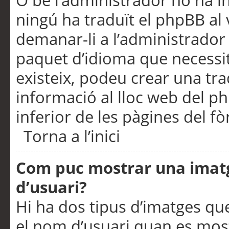
O bé l’administrador no ha in
ningú ha traduït el phpBB al
demanar-li a l’administrador d
paquet d’idioma que necessit
existeix, podeu crear una t
informació al lloc web del php
inferior de les pàgines del f
Torna a l’inici
Com puc mostrar una imat
d’usuari?
Hi ha dos tipus d’imatges q
el nom d’usuari quan es mos