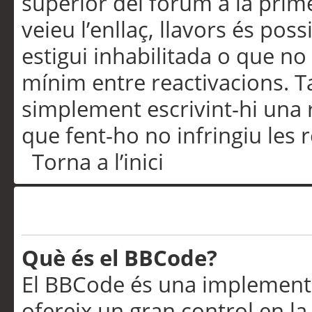
superior del fòrum a la prime
veieu l’enllaç, llavors és pos
estigui inhabilitada o que no
mínim entre reactivacions. T
simplement escrivint-hi una 
que fent-ho no infringiu les 
Torna a l’inici
Formatació i tipus de te
Què és el BBCode?
El BBCode és una implementa
ofereix un gran control en l