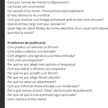
Com puc canviar les meves configuracions?
Les hores són incorrectes!
He canviat el fus horari i l’hora encara està malament!
El meu idioma no és a la llista!
Com puc mostrar una imatge juntament amb el meu nom d’usuari?
Què és el meu rang i com puc canviar-lo?
Quan faig clic sobre l’enllaç de correu electrònic d’un usuari se’m dem
que iniciï la sessió?
Problemes de publicació
Com publico un tema en un fòrum?
Com edito o elimino una entrada?
Com afegeixo una signatura a la meva entrada?
Com creo una enquesta?
Per què no puc afegir més opcions a l’enquesta?
Com puc editar o eliminar una enquesta?
Per què no puc accedir a un fòrum?
Per què no puc afegir fitxers adjunts?
Per què he rebut un advertiment?
Com puc informar d’una entrada a un moderador?
Per a què serveix el botó “Desa” del formulari de publicació?
Per què cal que la meva entrada sigui aprovada?
Com reactivo el meu tema?