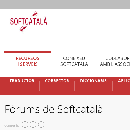
RECURSOS
CONEIXEU
COL·LABO
I SERVEIS
SOFTCATALÀ
AMB L'ASSOC
TRADUCTOR
CORRECTOR
DICCIONARIS
APLI
Fòrums de Softcatalà
Compartiu