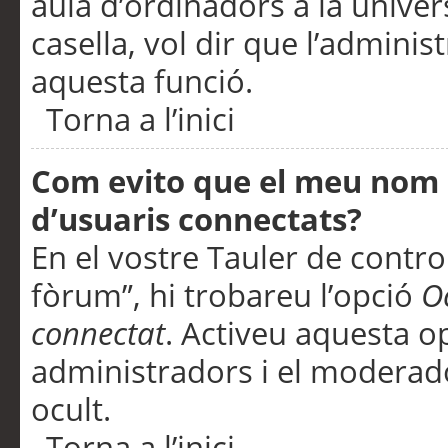
aula d’ordinadors a la univers
casella, vol dir que l’adminis
aquesta funció.
Torna a l’inici
Com evito que el meu nom d’
d’usuaris connectats?
En el vostre Tauler de control
fòrum”, hi trobareu l’opció
O
connectat
. Activeu aquesta o
administradors i el moderad
ocult.
Torna a l’inici