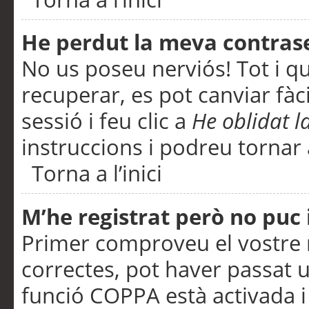
He perdut la meva contras
No us poseu nerviós! Tot i q
recuperar, es pot canviar fàci
sessió i feu clic a
He oblidat 
instruccions i podreu tornar a
Torna a l’inici
M’he registrat però no puc i
Primer comproveu el vostre n
correctes, pot haver passat u
funció COPPA està activada 