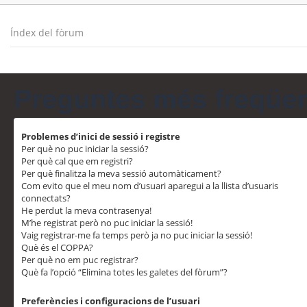
Índex del fòrum
Preguntes més freqüe
Problemes d’inici de sessió i registre
Per què no puc iniciar la sessió?
Per què cal que em registri?
Per què finalitza la meva sessió automàticament?
Com evito que el meu nom d’usuari aparegui a la llista d’usuaris
connectats?
He perdut la meva contrasenya!
M’he registrat però no puc iniciar la sessió!
Vaig registrar-me fa temps però ja no puc iniciar la sessió!
Què és el COPPA?
Per què no em puc registrar?
Què fa l’opció “Elimina totes les galetes del fòrum”?
Preferències i configuracions de l’usuari