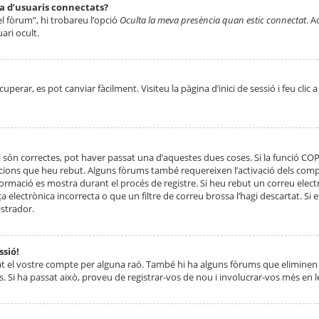
ta d’usuaris connectats?
el fòrum”, hi trobareu l’opció
Oculta la meva presència quan estic connectat
. A
ari ocult.
erar, es pot canviar fàcilment. Visiteu la pàgina d’inici de sessió i feu clic 
 són correctes, pot haver passat una d’aquestes dues coses. Si la funció CO
ccions que heu rebut. Alguns fòrums també requereixen l’activació dels compt
ormació es mostra durant el procés de registre. Si heu rebut un correu electr
 electrònica incorrecta o que un filtre de correu brossa l’hagi descartat. Si
strador.
ssió!
at el vostre compte per alguna raó. També hi ha alguns fòrums que eliminen 
. Si ha passat això, proveu de registrar-vos de nou i involucrar-vos més en l