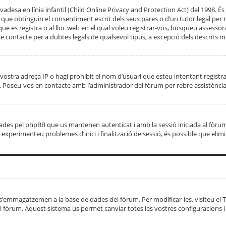
adesa en línia infantil (Child Online Privacy and Protection Act) del 1998. És 
e obtinguin el consentiment escrit dels seus pares o d’un tutor legal per r
 que es registra o al lloc web en el qual voleu registrar-vos, busqueu asse
 contacte per a dubtes legals de qualsevol tipus, a excepció dels descrits mé
vostra adreça IP o hagi prohibit el nom d’usuari que esteu intentant registra
ta. Poseu-vos en contacte amb l’administrador del fòrum per rebre assistència
 creades pel phpBB que us mantenen autenticat i amb la sessió iniciada al fò
Si experimenteu problemes d’inici i finalització de sessió, és possible que elim
 s’emmagatzemen a la base de dades del fòrum. Per modificar-les, visiteu el Ta
l fòrum. Aquest sistema us permet canviar totes les vostres configuracions i