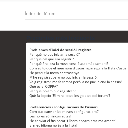
Índex del fòrum
Preguntes més freqüents
Problemes d’inici de sessió i registre
Per què no puc iniciar la sessió?
Per què cal que em registri?
Per què finalitza la meva sessió automàticament?
Com evito que el meu nom d’usuari aparegui a la llista d’usua
He perdut la meva contrasenya!
M’he registrat però no puc iniciar la sessió!
Vaig registrar-me fa temps però ja no puc iniciar la sessió!
Què és el COPPA?
Per què no em puc registrar?
Què fa l’opció “Elimina totes les galetes del fòrum”?
Preferències i configuracions de l’usuari
Com puc canviar les meves configuracions?
Les hores són incorrectes!
He canviat el fus horari i l’hora encara està malament!
El meu idioma no és a la llista!