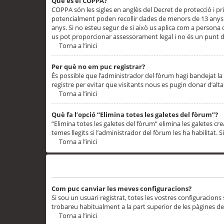
Què és el COPPA?
COPPA són les sigles en anglès del Decret de protecció i priv
potencialment poden recollir dades de menors de 13 anys qu
anys. Si no esteu segur de si això us aplica com a persona
us pot proporcionar assessorament legal i no és un punt de
Torna a l’inici
Per què no em puc registrar?
És possible que l’administrador del fòrum hagi bandejat la 
registre per evitar que visitants nous es pugin donar d’al
Torna a l’inici
Què fa l’opció “Elimina totes les galetes del fòrum”?
“Elimina totes les galetes del fòrum” elimina les galetes
temes llegits si l’administrador del fòrum les ha habilitat. 
Torna a l’inici
Preferències i configuracions de l’usuari
Com puc canviar les meves configuracions?
Si sou un usuari registrat, totes les vostres configuracions
trobareu habitualment a la part superior de les pàgines de
Torna a l’inici