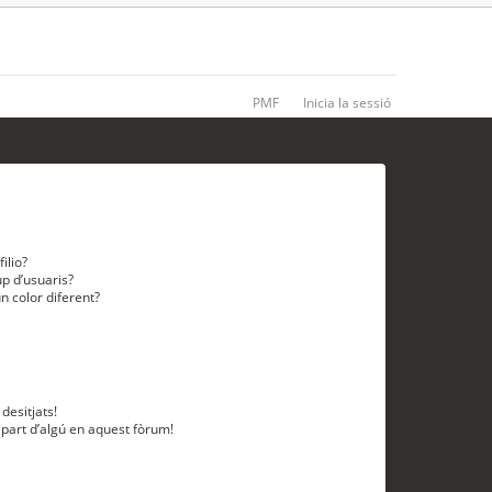
PMF
Inicia la sessió
ilio?
p d’usuaris?
n color diferent?
desitjats!
 part d’algú en aquest fòrum!