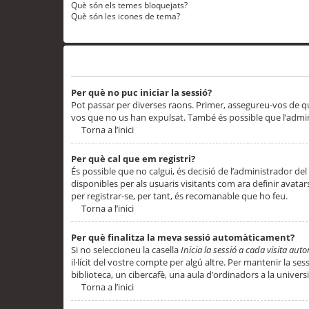
Què són els temes bloquejats?
Què són les icones de tema?
Problemes d’inici de sessió i registre
Per què no puc iniciar la sessió?
Pot passar per diverses raons. Primer, assegureu-vos de q
vos que no us han expulsat. També és possible que l’admini
Torna a l’inici
Per què cal que em registri?
És possible que no calgui, és decisió de l’administrador del
disponibles per als usuaris visitants com ara definir avata
per registrar-se, per tant, és recomanable que ho feu.
Torna a l’inici
Per què finalitza la meva sessió automàticament?
Si no seleccioneu la casella
Inicia la sessió a cada visita au
il·lícit del vostre compte per algú altre. Per mantenir la s
biblioteca, un cibercafè, una aula d’ordinadors a la universi
Torna a l’inici