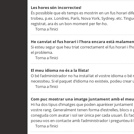
Les hores són incorrectes!
És possibble que els temps es mostrin en un fus horari difere
trobeu, p.ex. Londres, París, Nova York, Sydney, etc. Ting
registrat, ara és un bon moment per fer-ho.
Torna a l’inici
He canviat el fus horari i l’hora encara està malamen
Si esteu segur que heu triat correctament el fus horari i l’h
el problema.
Torna a l’inici
El meu idioma no és a la llista!
O bé l’administrador no ha instal·lat el vostre idioma o bé
necessiteu. Si el paquet d’idioma no existeix, podeu crear u
Torna a l’inici
Com puc mostrar una imatge juntament amb el meu
Hi ha dos tipus d’imatges que poden aparèixer juntament a
vostre rang. Generalment tenen forma d’estrelles, blocs o
coneguda com avatar i sol ser única per cada usuari. És l’a
poseu-vos en contacte amb l’administrador i pregunteu-li l
Torna a l’inici