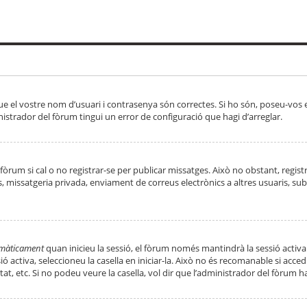
ue el vostre nom d’usuari i contrasenya són correctes. Si ho són, poseu-vos
strador del fòrum tingui un error de configuració que hagi d’arreglar.
 fòrum si cal o no registrar-se per publicar missatges. Això no obstant, regis
rs, missatgeria privada, enviament de correus electrònics a altres usuaris, 
tomàticament
quan inicieu la sessió, el fòrum només mantindrà la sessió activa
essió activa, seleccioneu la casella en iniciar-la. Això no és recomanable si ac
tat, etc. Si no podeu veure la casella, vol dir que l’administrador del fòrum h