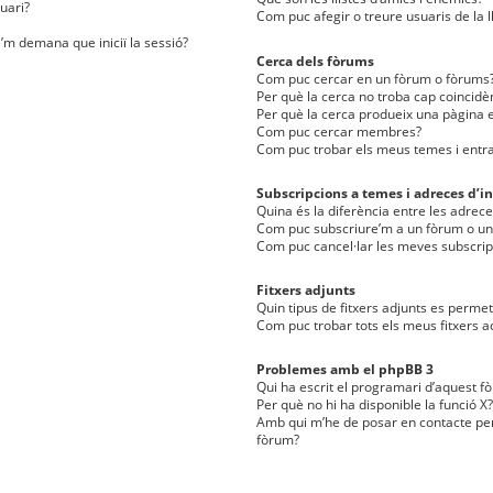
uari?
Com puc afegir o treure usuaris de la l
e’m demana que iniciï la sessió?
Cerca dels fòrums
Com puc cercar en un fòrum o fòrums
Per què la cerca no troba cap coincidè
Per què la cerca produeix una pàgina e
Com puc cercar membres?
Com puc trobar els meus temes i entr
Subscripcions a temes i adreces d’in
Quina és la diferència entre les adreces
Com puc subscriure’m a un fòrum o u
Com puc cancel·lar les meves subscrip
Fitxers adjunts
Quin tipus de fitxers adjunts es perm
Com puc trobar tots els meus fitxers a
Problemes amb el phpBB 3
Qui ha escrit el programari d’aquest f
Per què no hi ha disponible la funció X?
Amb qui m’he de posar en contacte per
fòrum?