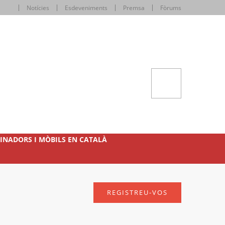
Notícies
Esdeveniments
Premsa
Fòrums
INADORS I MÒBILS EN CATALÀ
REGISTREU-VOS