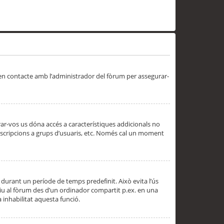
 en contacte amb l’administrador del fòrum per assegurar-
trar-vos us dóna accés a característiques addicionals no
subscripcions a grups d’usuaris, etc. Només cal un moment
 durant un període de temps predefinit. Això evita l’ús
cediu al fòrum des d’un ordinador compartit p.ex. en una
a inhabilitat aquesta funció.