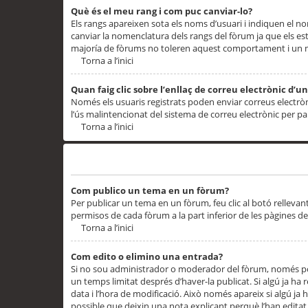
Què és el meu rang i com puc canviar-lo?
Els rangs apareixen sota els noms d’usuari i indiquen el
canviar la nomenclatura dels rangs del fòrum ja que els es
majoría de fòrums no toleren aquest comportament i un 
Torna a l’inici
Quan faig clic sobre l’enllaç de correu electrònic d’u
Només els usuaris registrats poden enviar correus electrònic
l’ús malintencionat del sistema de correu electrònic per p
Torna a l’inici
Problemes de publicació
Com publico un tema en un fòrum?
Per publicar un tema en un fòrum, feu clic al botó rellevan
permisos de cada fòrum a la part inferior de les pàgines d
Torna a l’inici
Com edito o elimino una entrada?
Si no sou administrador o moderador del fòrum, només pod
un temps limitat després d’haver-la publicat. Si algú ja ha 
data i l’hora de modificació. Això només apareix si algú ja
possible que deixin una nota explicant perquè l’han editat