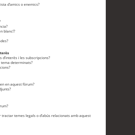
lista d’amics o enemics?
?
ncia?
n blanc!?
ades?
terès
 d’interès i les subscripcions?
n tema determinats?
cions?
eten en aquest fòrum?
djunts?
òrum?
 tractar temes legals o d’abús relacionats amb aquest