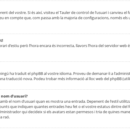
nt del vostre. Si és així, visiteu el Tauler de control de l’usuari i canvieu el
ueu en compte que, com passa amb la majoria de configuracions, només els usu
t!
orari d’estiu però l’hora encara és incorrecta, llavors l’hora del servidor web é
 ningú ha traduït el phpBB al vostre idioma. Proveu de demanar-li a l’administ
na traducció nova. Podeu trobar més informació al lloc web del phpBB (utilitze
 nom d’usuari?
mb el nom d’usuari quan es mostra una entrada. Depenent de l’estil utilitza
 punts que indiquen quantes entrades heu fet o el vostre estatus dintre de
dministrador qui decideix si els avatars estan permesos i tria de quines maner
a raó.