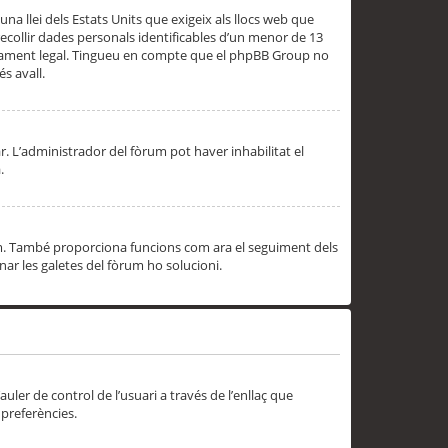
una llei dels Estats Units que exigeix als llocs web que
ecollir dades personals identificables d’un menor de 13
ssorament legal. Tingueu en compte que el phpBB Group no
s avall.
r. L’administrador del fòrum pot haver inhabilitat el
.
rum. També proporciona funcions com ara el seguiment dels
inar les galetes del fòrum ho solucioni.
uler de control de l’usuari a través de l’enllaç que
 preferències.