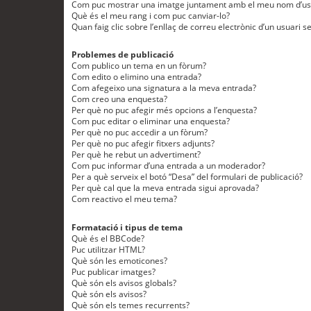
Com puc mostrar una imatge juntament amb el meu nom d’us
Què és el meu rang i com puc canviar-lo?
Quan faig clic sobre l’enllaç de correu electrònic d’un usuari s
Problemes de publicació
Com publico un tema en un fòrum?
Com edito o elimino una entrada?
Com afegeixo una signatura a la meva entrada?
Com creo una enquesta?
Per què no puc afegir més opcions a l’enquesta?
Com puc editar o eliminar una enquesta?
Per què no puc accedir a un fòrum?
Per què no puc afegir fitxers adjunts?
Per què he rebut un advertiment?
Com puc informar d’una entrada a un moderador?
Per a què serveix el botó “Desa” del formulari de publicació?
Per què cal que la meva entrada sigui aprovada?
Com reactivo el meu tema?
Formatació i tipus de tema
Què és el BBCode?
Puc utilitzar HTML?
Què són les emoticones?
Puc publicar imatges?
Què són els avisos globals?
Què són els avisos?
Què són els temes recurrents?