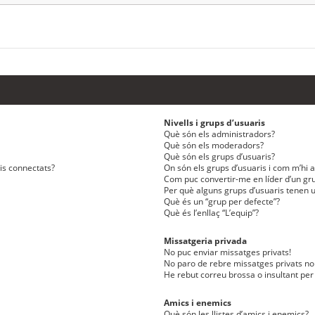
Nivells i grups d’usuaris
Què són els administradors?
Què són els moderadors?
Què són els grups d’usuaris?
ris connectats?
On són els grups d’usuaris i com m’hi af
Com puc convertir-me en líder d’un gru
Per què alguns grups d’usuaris tenen u
Què és un “grup per defecte”?
Què és l’enllaç “L’equip”?
Missatgeria privada
No puc enviar missatges privats!
No paro de rebre missatges privats no 
He rebut correu brossa o insultant per
Amics i enemics
Què són les llistes d’amics i enemics?