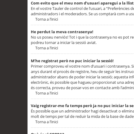
Com evito que el meu nom d’usuari aparegui a la llis
En el vostre Tauler de control de l’usuari, a “Preferències d
administradors i el moderadors. Se us comptarà com a usu
Torna a l’inici
He perdut la meva contrasenya!
No us poseu nerviós! Tot i que la contrasenya no es pot recup
podreu tornar a iniciar la sessió aviat.
Torna a l’inici
M’he registrat però no puc iniciar la sessió!
Primer comproveu el vostre nom d’usuari i contrasenya. Si
anys durant el procés de registre, heu de seguir les instru
administrador abans de poder iniciar la sessió; aquesta inf
electrònic, és possible que hagueu proporcionat una adreça
és correcta, proveu de posar-vos en contacte amb l’admini
Torna a l’inici
Vaig registrar-me fa temps però ja no puc iniciar la se
És possible que un administrador hagi desactivat o elimin
molt de temps per tal de reduir la mida de la base de dades
Torna a l’inici