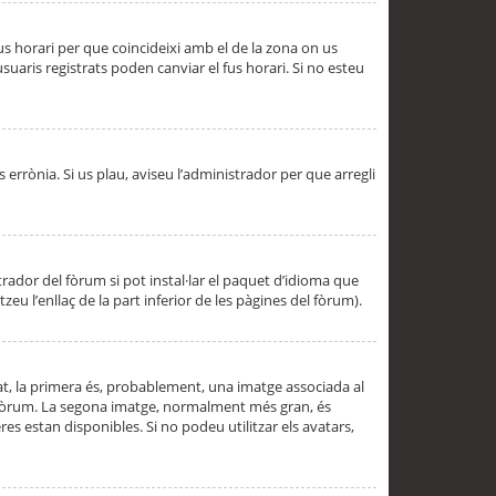
 fus horari per que coincideixi amb el de la zona on us
aris registrats poden canviar el fus horari. Si no esteu
s errònia. Si us plau, aviseu l’administrador per que arregli
rador del fòrum si pot instal·lar el paquet d’idioma que
u l’enllaç de la part inferior de les pàgines del fòrum).
t, la primera és, probablement, una imatge associada al
l fòrum. La segona imatge, normalment més gran, és
es estan disponibles. Si no podeu utilitzar els avatars,