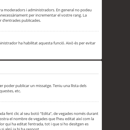
 ara moderadors i administradors. En general no podeu
innecessàriament per incrementar el vostre rang. La
 d’entrades publicades.
inistrador ha habilitat aquesta funció. Això és per evitar
er poder publicar un missatge. Teniu una llista dels
questes, etc.
da fent clic al seu botó “Edita”, de vegades només durant
 mostra el nombre de vegades que l’heu editat així com la
 qui ha editat l’entrada, tot i que si ho desitgen es
i algú ja hi ha respost.