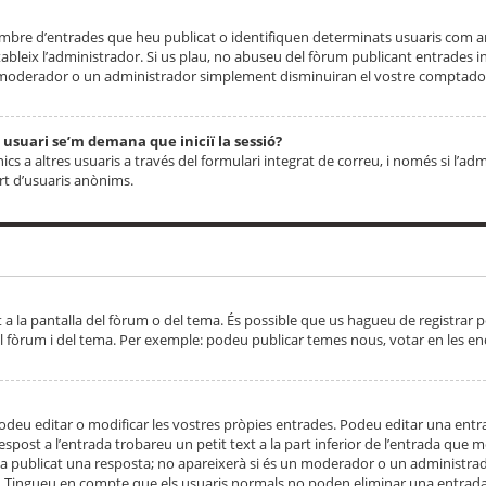
 nombre d’entrades que heu publicat o identifiquen determinats usuaris com
tableix l’administrador. Si us plau, no abuseu del fòrum publicant entrades 
moderador o un administrador simplement disminuiran el vostre comptador
n usuari se’m demana que iniciï la sessió?
s a altres usuaris a través del formulari integrat de correu, i només si l’adm
art d’usuaris anònims.
t a la pantalla del fòrum o del tema. És possible que us hagueu de registrar p
el fòrum i del tema. Per exemple: podeu publicar temes nous, votar en les en
eu editar o modificar les vostres pròpies entrades. Podeu editar una entra
respost a l’entrada trobareu un petit text a la part inferior de l’entrada que
 ha publicat una resposta; no apareixerà si és un moderador o un administrador
. Tingueu en compte que els usuaris normals no poden eliminar una entrada s