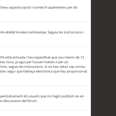
ctiveu aquesta opció i només hi apareixereu per als
a
He oblidat la meva contrasenya
. Seguiu les instruccions i
PPA està activada i heu especificat que sou menor de 13
es nous, ja sigui per l’usuari mateix o per un
ònic, seguiu les instruccions. Si no heu rebut cap correu
 esteu segur que l’adreça electrònica que heu proporcionat
periòdicament els usuaris que no hagin publicat res en
es discussions del fòrum.