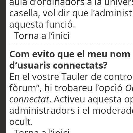
aula d’ordinadors a la univers
casella, vol dir que l’adminis
aquesta funció.
Torna a l’inici
Com evito que el meu nom d’
d’usuaris connectats?
En el vostre Tauler de control
fòrum”, hi trobareu l’opció
O
connectat
. Activeu aquesta o
administradors i el moderad
ocult.
Torna a l’inici