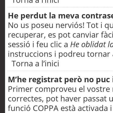
He perdut la meva contras
No us poseu nerviós! Tot i q
recuperar, es pot canviar fàci
sessió i feu clic a
He oblidat 
instruccions i podreu tornar a
Torna a l’inici
M’he registrat però no puc i
Primer comproveu el vostre n
correctes, pot haver passat u
funció COPPA està activada 