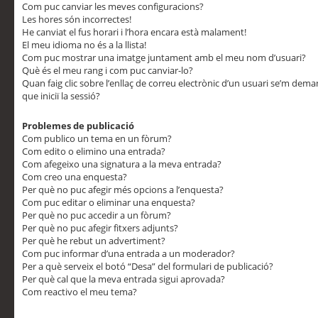
Com puc canviar les meves configuracions?
Les hores són incorrectes!
He canviat el fus horari i l’hora encara està malament!
El meu idioma no és a la llista!
Com puc mostrar una imatge juntament amb el meu nom d’usuari?
Què és el meu rang i com puc canviar-lo?
Quan faig clic sobre l’enllaç de correu electrònic d’un usuari se’m dem
que iniciï la sessió?
Problemes de publicació
Com publico un tema en un fòrum?
Com edito o elimino una entrada?
Com afegeixo una signatura a la meva entrada?
Com creo una enquesta?
Per què no puc afegir més opcions a l’enquesta?
Com puc editar o eliminar una enquesta?
Per què no puc accedir a un fòrum?
Per què no puc afegir fitxers adjunts?
Per què he rebut un advertiment?
Com puc informar d’una entrada a un moderador?
Per a què serveix el botó “Desa” del formulari de publicació?
Per què cal que la meva entrada sigui aprovada?
Com reactivo el meu tema?