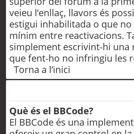
superior del fòrum a la prime
veieu l’enllaç, llavors és pos
estigui inhabilitada o que no
mínim entre reactivacions. T
simplement escrivint-hi una 
que fent-ho no infringiu les 
Torna a l’inici
Formatació i tipus de te
Què és el BBCode?
El BBCode és una implementa
ofereix un gran control en l