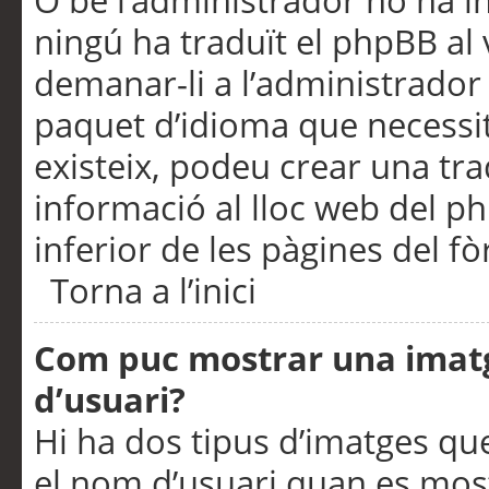
O bé l’administrador no ha in
ningú ha traduït el phpBB al
demanar-li a l’administrador d
paquet d’idioma que necessit
existeix, podeu crear una t
informació al lloc web del php
inferior de les pàgines del f
Torna a l’inici
Com puc mostrar una imat
d’usuari?
Hi ha dos tipus d’imatges q
el nom d’usuari quan es mos