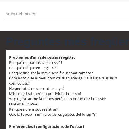
Índex del fòrum
Preguntes més freqüe
Problemes d’inici de sessió i registre
Per què no puc iniciar la sessió?
Per què cal que em registri?
Per què finalitza la meva sessió automàticament?
Com evito que el meu nom d’usuari aparegui a la llista d’usuaris
connectats?
He perdut la meva contrasenya!
M’he registrat però no puc iniciar la sessió!
Vaig registrar-me fa temps però ja no puc iniciar la sessió!
Què és el COPPA?
Per què no em puc registrar?
Què fa l’opció “Elimina totes les galetes del fòrum”?
Preferències i configuracions de l’usuari