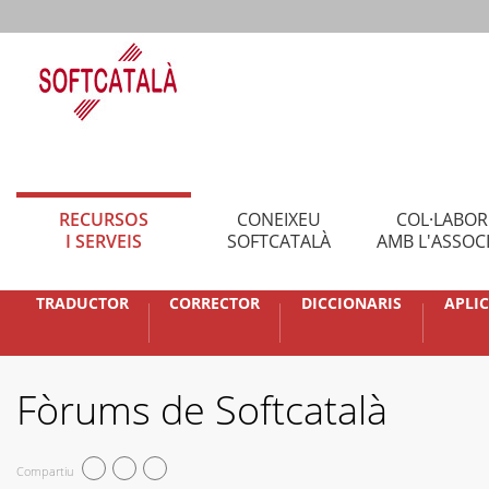
RECURSOS
CONEIXEU
COL·LABO
I SERVEIS
SOFTCATALÀ
AMB L'ASSOC
TRADUCTOR
CORRECTOR
DICCIONARIS
APLI
Fòrums de Softcatalà
Compartiu