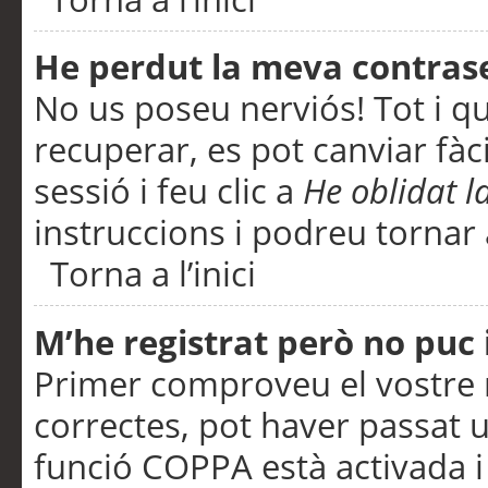
He perdut la meva contras
No us poseu nerviós! Tot i q
recuperar, es pot canviar fàci
sessió i feu clic a
He oblidat 
instruccions i podreu tornar a
Torna a l’inici
M’he registrat però no puc i
Primer comproveu el vostre n
correctes, pot haver passat u
funció COPPA està activada 