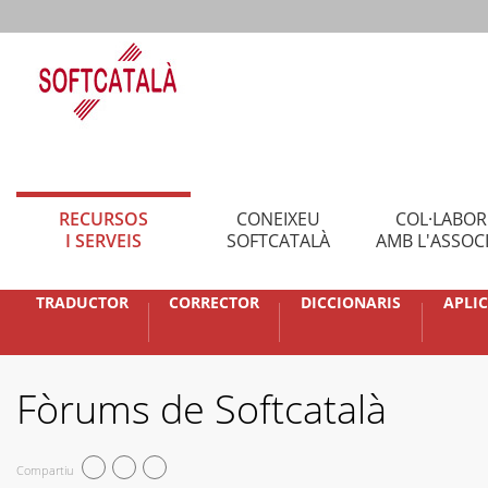
RECURSOS
CONEIXEU
COL·LABO
I SERVEIS
SOFTCATALÀ
AMB L'ASSOC
TRADUCTOR
CORRECTOR
DICCIONARIS
APLI
Fòrums de Softcatalà
Compartiu