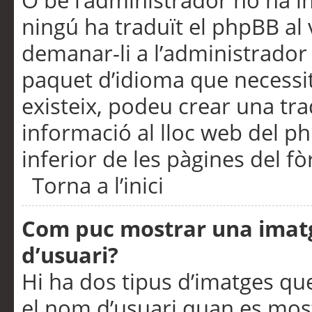
O bé l’administrador no ha in
ningú ha traduït el phpBB al
demanar-li a l’administrador d
paquet d’idioma que necessit
existeix, podeu crear una t
informació al lloc web del php
inferior de les pàgines del f
Torna a l’inici
Com puc mostrar una imat
d’usuari?
Hi ha dos tipus d’imatges q
el nom d’usuari quan es mos