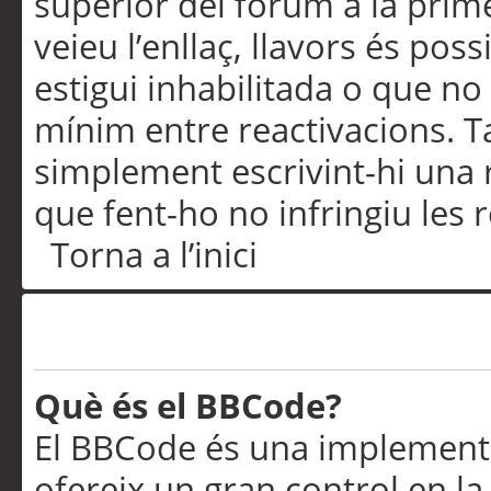
superior del fòrum a la prime
veieu l’enllaç, llavors és pos
estigui inhabilitada o que no
mínim entre reactivacions. T
simplement escrivint-hi una 
que fent-ho no infringiu les 
Torna a l’inici
Formatació i tipus de te
Què és el BBCode?
El BBCode és una implementa
ofereix un gran control en l