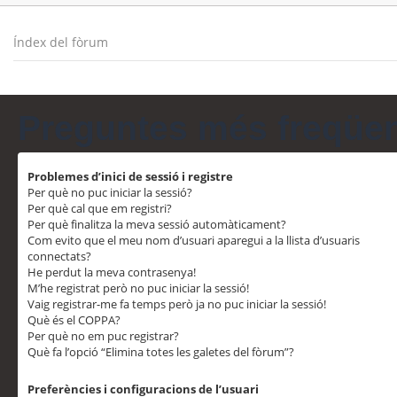
Índex del fòrum
Preguntes més freqüe
Problemes d’inici de sessió i registre
Per què no puc iniciar la sessió?
Per què cal que em registri?
Per què finalitza la meva sessió automàticament?
Com evito que el meu nom d’usuari aparegui a la llista d’usuaris
connectats?
He perdut la meva contrasenya!
M’he registrat però no puc iniciar la sessió!
Vaig registrar-me fa temps però ja no puc iniciar la sessió!
Què és el COPPA?
Per què no em puc registrar?
Què fa l’opció “Elimina totes les galetes del fòrum”?
Preferències i configuracions de l’usuari