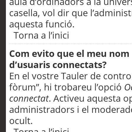
aula d’ordinadors a la univers
casella, vol dir que l’adminis
aquesta funció.
Torna a l’inici
Com evito que el meu nom d’
d’usuaris connectats?
En el vostre Tauler de control
fòrum”, hi trobareu l’opció
O
connectat
. Activeu aquesta o
administradors i el moderad
ocult.
Torna a l’inici