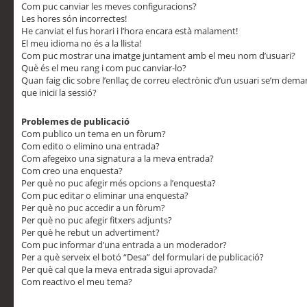
Com puc canviar les meves configuracions?
Les hores són incorrectes!
He canviat el fus horari i l’hora encara està malament!
El meu idioma no és a la llista!
Com puc mostrar una imatge juntament amb el meu nom d’usuari?
Què és el meu rang i com puc canviar-lo?
Quan faig clic sobre l’enllaç de correu electrònic d’un usuari se’m dem
que iniciï la sessió?
Problemes de publicació
Com publico un tema en un fòrum?
Com edito o elimino una entrada?
Com afegeixo una signatura a la meva entrada?
Com creo una enquesta?
Per què no puc afegir més opcions a l’enquesta?
Com puc editar o eliminar una enquesta?
Per què no puc accedir a un fòrum?
Per què no puc afegir fitxers adjunts?
Per què he rebut un advertiment?
Com puc informar d’una entrada a un moderador?
Per a què serveix el botó “Desa” del formulari de publicació?
Per què cal que la meva entrada sigui aprovada?
Com reactivo el meu tema?