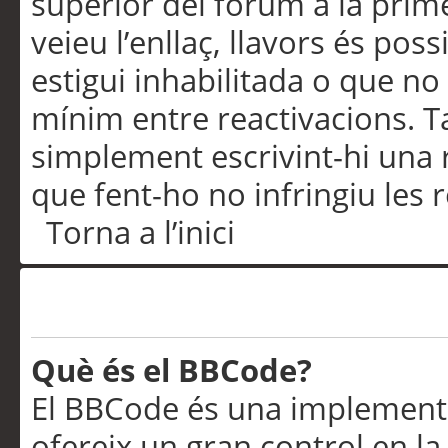
superior del fòrum a la prime
veieu l’enllaç, llavors és pos
estigui inhabilitada o que no
mínim entre reactivacions. T
simplement escrivint-hi una 
que fent-ho no infringiu les 
Torna a l’inici
Formatació i tipus de te
Què és el BBCode?
El BBCode és una implementa
ofereix un gran control en l