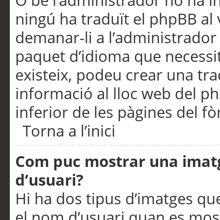
O bé l’administrador no ha in
ningú ha traduït el phpBB al
demanar-li a l’administrador d
paquet d’idioma que necessit
existeix, podeu crear una t
informació al lloc web del php
inferior de les pàgines del f
Torna a l’inici
Com puc mostrar una imat
d’usuari?
Hi ha dos tipus d’imatges q
el nom d’usuari quan es mos