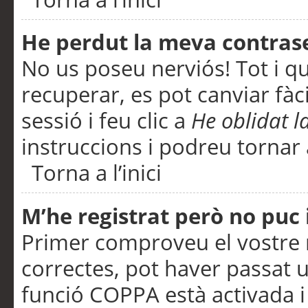
He perdut la meva contras
No us poseu nerviós! Tot i q
recuperar, es pot canviar fàci
sessió i feu clic a
He oblidat 
instruccions i podreu tornar a
Torna a l’inici
M’he registrat però no puc i
Primer comproveu el vostre n
correctes, pot haver passat u
funció COPPA està activada 