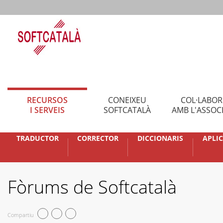
RECURSOS
CONEIXEU
COL·LABO
I SERVEIS
SOFTCATALÀ
AMB L'ASSOC
TRADUCTOR
CORRECTOR
DICCIONARIS
APLI
Fòrums de Softcatalà
Compartiu