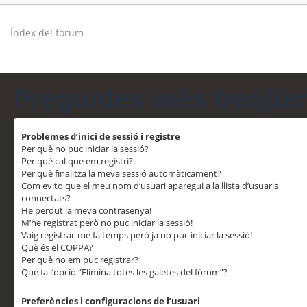
Índex del fòrum
Preguntes més freqüe
Problemes d’inici de sessió i registre
Per què no puc iniciar la sessió?
Per què cal que em registri?
Per què finalitza la meva sessió automàticament?
Com evito que el meu nom d’usuari aparegui a la llista d’usuaris
connectats?
He perdut la meva contrasenya!
M’he registrat però no puc iniciar la sessió!
Vaig registrar-me fa temps però ja no puc iniciar la sessió!
Què és el COPPA?
Per què no em puc registrar?
Què fa l’opció “Elimina totes les galetes del fòrum”?
Preferències i configuracions de l’usuari