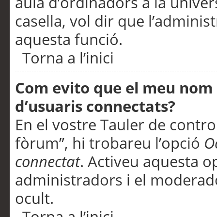
aula d’ordinadors a la univers
casella, vol dir que l’adminis
aquesta funció.
Torna a l’inici
Com evito que el meu nom d’
d’usuaris connectats?
En el vostre Tauler de control
fòrum”, hi trobareu l’opció
O
connectat
. Activeu aquesta o
administradors i el moderad
ocult.
Torna a l’inici