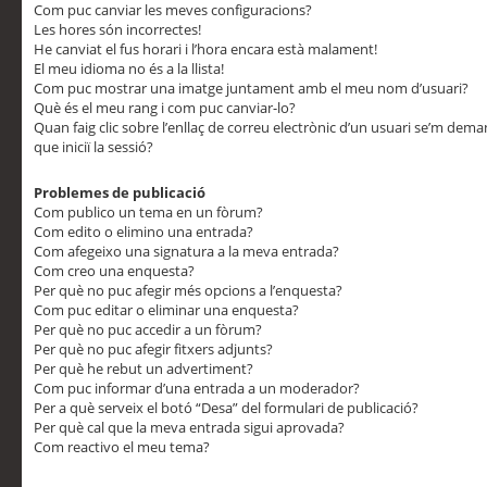
Com puc canviar les meves configuracions?
Les hores són incorrectes!
He canviat el fus horari i l’hora encara està malament!
El meu idioma no és a la llista!
Com puc mostrar una imatge juntament amb el meu nom d’usuari?
Què és el meu rang i com puc canviar-lo?
Quan faig clic sobre l’enllaç de correu electrònic d’un usuari se’m dem
que iniciï la sessió?
Problemes de publicació
Com publico un tema en un fòrum?
Com edito o elimino una entrada?
Com afegeixo una signatura a la meva entrada?
Com creo una enquesta?
Per què no puc afegir més opcions a l’enquesta?
Com puc editar o eliminar una enquesta?
Per què no puc accedir a un fòrum?
Per què no puc afegir fitxers adjunts?
Per què he rebut un advertiment?
Com puc informar d’una entrada a un moderador?
Per a què serveix el botó “Desa” del formulari de publicació?
Per què cal que la meva entrada sigui aprovada?
Com reactivo el meu tema?