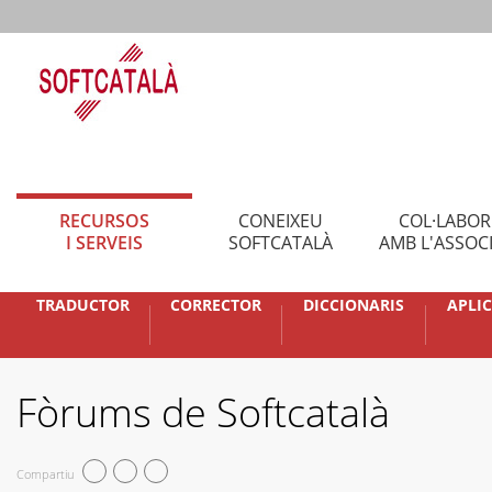
RECURSOS
CONEIXEU
COL·LABO
I SERVEIS
SOFTCATALÀ
AMB L'ASSOC
TRADUCTOR
CORRECTOR
DICCIONARIS
APLI
Fòrums de Softcatalà
Compartiu