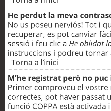
He perdut la meva contras
No us poseu nerviós! Tot i q
recuperar, es pot canviar fàci
sessió i feu clic a
He oblidat 
instruccions i podreu tornar a
Torna a l’inici
M’he registrat però no puc i
Primer comproveu el vostre n
correctes, pot haver passat u
funció COPPA està activada 