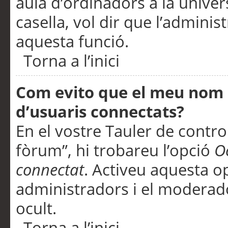
aula d’ordinadors a la univers
casella, vol dir que l’adminis
aquesta funció.
Torna a l’inici
Com evito que el meu nom d’
d’usuaris connectats?
En el vostre Tauler de control
fòrum”, hi trobareu l’opció
O
connectat
. Activeu aquesta o
administradors i el moderad
ocult.
Torna a l’inici