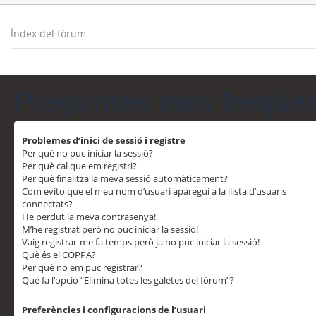
Índex del fòrum
Preguntes més freqüe
Problemes d’inici de sessió i registre
Per què no puc iniciar la sessió?
Per què cal que em registri?
Per què finalitza la meva sessió automàticament?
Com evito que el meu nom d’usuari aparegui a la llista d’usuaris
connectats?
He perdut la meva contrasenya!
M’he registrat però no puc iniciar la sessió!
Vaig registrar-me fa temps però ja no puc iniciar la sessió!
Què és el COPPA?
Per què no em puc registrar?
Què fa l’opció “Elimina totes les galetes del fòrum”?
Preferències i configuracions de l’usuari