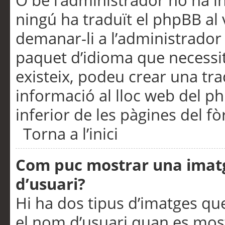
O bé l’administrador no ha in
ningú ha traduït el phpBB al
demanar-li a l’administrador d
paquet d’idioma que necessit
existeix, podeu crear una t
informació al lloc web del php
inferior de les pàgines del f
Torna a l’inici
Com puc mostrar una imat
d’usuari?
Hi ha dos tipus d’imatges q
el nom d’usuari quan es mos