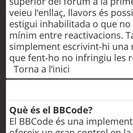
superior del fòrum a la prime
veieu l’enllaç, llavors és pos
estigui inhabilitada o que no
mínim entre reactivacions. T
simplement escrivint-hi una 
que fent-ho no infringiu les 
Torna a l’inici
Formatació i tipus de te
Què és el BBCode?
El BBCode és una implementa
ofereix un gran control en l