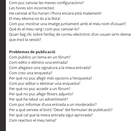
Com puc canviar les meves configuracions?
Les hores són incorrectes!
He canviat el fus horari i l’hora encara està malament!
El meu idioma no és a la llista!
Com puc mostrar una imatge juntament amb el meu nom d’usuari?
Què és el meu rang i com puc canviar-lo?
Quan faig clic sobre l’enllaç de correu electrònic d’un usuari se’m dem
que iniciï la sessió?
Problemes de publicació
Com publico un tema en un fòrum?
Com edito o elimino una entrada?
Com afegeixo una signatura a la meva entrada?
Com creo una enquesta?
Per què no puc afegir més opcions a l’enquesta?
Com puc editar o eliminar una enquesta?
Per què no puc accedir a un fòrum?
Per què no puc afegir fitxers adjunts?
Per què he rebut un advertiment?
Com puc informar d’una entrada a un moderador?
Per a què serveix el botó “Desa” del formulari de publicació?
Per què cal que la meva entrada sigui aprovada?
Com reactivo el meu tema?