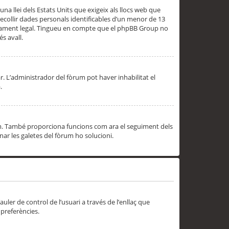
una llei dels Estats Units que exigeix als llocs web que
ecollir dades personals identificables d’un menor de 13
ssorament legal. Tingueu en compte que el phpBB Group no
s avall.
r. L’administrador del fòrum pot haver inhabilitat el
.
rum. També proporciona funcions com ara el seguiment dels
inar les galetes del fòrum ho solucioni.
uler de control de l’usuari a través de l’enllaç que
 preferències.