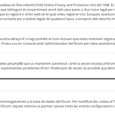
adesa en línia infantil (Child Online Privacy and Protection Act) del 1998. És 
e obtinguin el consentiment escrit dels seus pares o d’un tutor legal per r
 que es registra o al lloc web en el qual voleu registrar-vos, busqueu asse
 contacte per a dubtes legals de qualsevol tipus, a excepció dels descrits mé
vostra adreça IP o hagi prohibit el nom d’usuari que esteu intentant registra
ta. Poseu-vos en contacte amb l’administrador del fòrum per rebre assistència
 creades pel phpBB que us mantenen autenticat i amb la sessió iniciada al fò
Si experimenteu problemes d’inici i finalització de sessió, és possible que elim
 s’emmagatzemen a la base de dades del fòrum. Per modificar-les, visiteu el Ta
l fòrum. Aquest sistema us permet canviar totes les vostres configuracions i