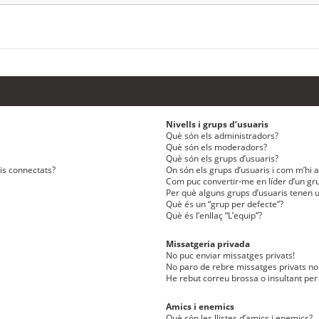
Nivells i grups d’usuaris
Què són els administradors?
Què són els moderadors?
Què són els grups d’usuaris?
ris connectats?
On són els grups d’usuaris i com m’hi af
Com puc convertir-me en líder d’un gru
Per què alguns grups d’usuaris tenen u
Què és un “grup per defecte”?
Què és l’enllaç “L’equip”?
Missatgeria privada
No puc enviar missatges privats!
No paro de rebre missatges privats no 
He rebut correu brossa o insultant per
Amics i enemics
Què són les llistes d’amics i enemics?