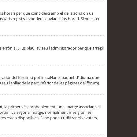
 fus horari per que coincideixi amb el de la zona on us
aris registrats poden canviar el fus horari. Si no esteu
s errònia. Si us plau, aviseu l’administrador per que arregli
rador del fòrum si pot instal·lar el paquet d’idioma que
u l’enllaç de la part inferior de les pàgines del fòrum).
t, la primera és, probablement, una imatge associada al
l fòrum. La segona imatge, normalment més gran, és
es estan disponibles. Si no podeu utilitzar els avatars,