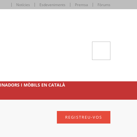
Notícies
Esdeveniments
Premsa
Fòrums
INADORS I MÒBILS EN CATALÀ
REGISTREU-VOS