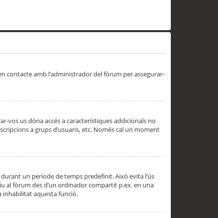
 en contacte amb l’administrador del fòrum per assegurar-
trar-vos us dóna accés a característiques addicionals no
subscripcions a grups d’usuaris, etc. Només cal un moment
 durant un període de temps predefinit. Això evita l’ús
cediu al fòrum des d’un ordinador compartit p.ex. en una
a inhabilitat aquesta funció.