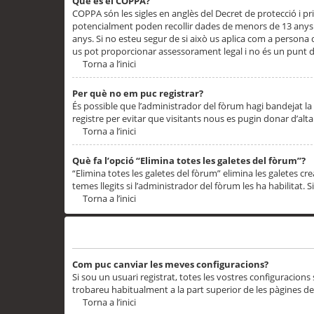
Què és el COPPA?
COPPA són les sigles en anglès del Decret de protecció i priv
potencialment poden recollir dades de menors de 13 anys qu
anys. Si no esteu segur de si això us aplica com a persona
us pot proporcionar assessorament legal i no és un punt de
Torna a l’inici
Per què no em puc registrar?
És possible que l’administrador del fòrum hagi bandejat la 
registre per evitar que visitants nous es pugin donar d’al
Torna a l’inici
Què fa l’opció “Elimina totes les galetes del fòrum”?
“Elimina totes les galetes del fòrum” elimina les galetes
temes llegits si l’administrador del fòrum les ha habilitat. 
Torna a l’inici
Preferències i configuracions de l’usuari
Com puc canviar les meves configuracions?
Si sou un usuari registrat, totes les vostres configuracions
trobareu habitualment a la part superior de les pàgines de
Torna a l’inici