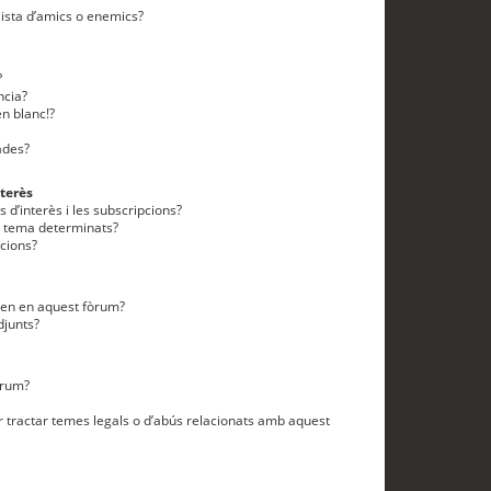
lista d’amics o enemics?
?
ncia?
n blanc!?
ades?
terès
 d’interès i les subscripcions?
n tema determinats?
cions?
eten en aquest fòrum?
djunts?
òrum?
 tractar temes legals o d’abús relacionats amb aquest