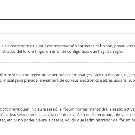
ue el vostre nom d’usuari i contrasenya són correctes. Si ho són, poseu-vos
strador del fòrum tingui un error de configuració que hagi d’arreglar.
 fòrum si cal o no registrar-se per publicar missatges. Això no obstant, regis
rs, missatgeria privada, enviament de correus electrònics a altres usuaris, 
tomàticament
quan inicieu la sessió, el fòrum només mantindrà la sessió activa
essió activa, seleccioneu la casella en iniciar-la. Això no és recomanable si ac
tat, etc. Si no podeu veure la casella, vol dir que l’administrador del fòrum h