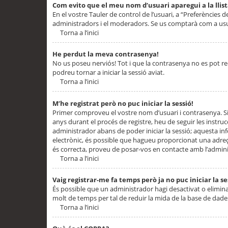
Com evito que el meu nom d’usuari aparegui a la llis
En el vostre Tauler de control de l’usuari, a “Preferències d
administradors i el moderadors. Se us comptarà com a usu
Torna a l’inici
He perdut la meva contrasenya!
No us poseu nerviós! Tot i que la contrasenya no es pot recup
podreu tornar a iniciar la sessió aviat.
Torna a l’inici
M’he registrat però no puc iniciar la sessió!
Primer comproveu el vostre nom d’usuari i contrasenya. Si
anys durant el procés de registre, heu de seguir les instru
administrador abans de poder iniciar la sessió; aquesta inf
electrònic, és possible que hagueu proporcionat una adreça
és correcta, proveu de posar-vos en contacte amb l’admini
Torna a l’inici
Vaig registrar-me fa temps però ja no puc iniciar la se
És possible que un administrador hagi desactivat o elimin
molt de temps per tal de reduir la mida de la base de dades
Torna a l’inici