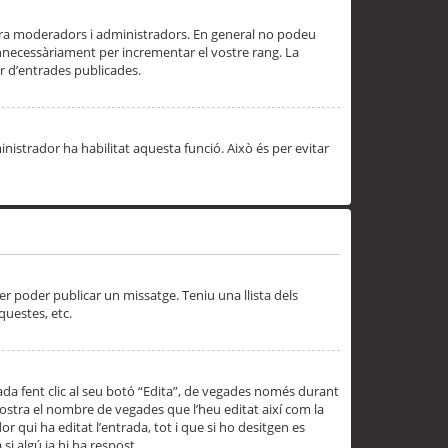
 ara moderadors i administradors. En general no podeu
innecessàriament per incrementar el vostre rang. La
 d’entrades publicades.
inistrador ha habilitat aquesta funció. Això és per evitar
er poder publicar un missatge. Teniu una llista dels
questes, etc.
da fent clic al seu botó “Edita”, de vegades només durant
 mostra el nombre de vegades que l’heu editat així com la
 qui ha editat l’entrada, tot i que si ho desitgen es
i algú ja hi ha respost.