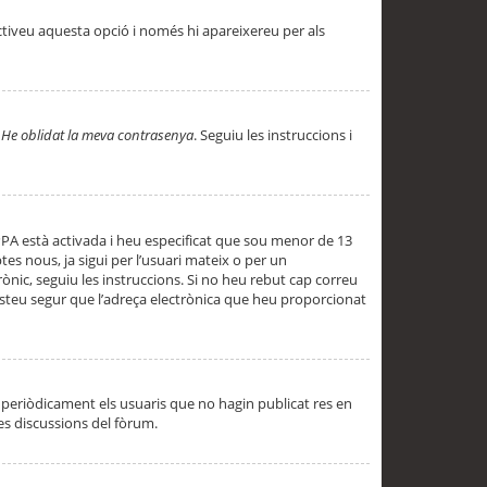
ctiveu aquesta opció i només hi apareixereu per als
a
He oblidat la meva contrasenya
. Seguiu les instruccions i
PPA està activada i heu especificat que sou menor de 13
es nous, ja sigui per l’usuari mateix o per un
ònic, seguiu les instruccions. Si no heu rebut cap correu
 esteu segur que l’adreça electrònica que heu proporcionat
periòdicament els usuaris que no hagin publicat res en
es discussions del fòrum.