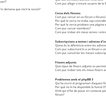
uari?
Com puc afegir o treure usuaris de la l
e’m demana que iniciï la sessió?
Cerca dels fòrums
Com puc cercar en un fòrum o fòrums
Per què la cerca no troba cap coincidè
Per què la cerca produeix una pàgina e
Com puc cercar membres?
Com puc trobar els meus temes i entr
Subscripcions a temes i adreces d’in
Quina és la diferència entre les adreces
Com puc subscriure’m a un fòrum o u
Com puc cancel·lar les meves subscrip
Fitxers adjunts
Quin tipus de fitxers adjunts es perm
Com puc trobar tots els meus fitxers a
Problemes amb el phpBB 3
Qui ha escrit el programari d’aquest f
Per què no hi ha disponible la funció X?
Amb qui m’he de posar en contacte per
fòrum?