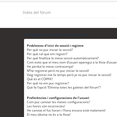
Índex del fòrum
Preguntes més freqüents
Problemes d’inici de sessió i registre
Per què no puc iniciar la sessió?
Per què cal que em registri?
Per què finalitza la meva sessió automàticament?
Com evito que el meu nom d’usuari aparegui a la llista d’usua
He perdut la meva contrasenya!
M’he registrat però no puc iniciar la sessió!
Vaig registrar-me fa temps però ja no puc iniciar la sessió!
Què és el COPPA?
Per què no em puc registrar?
Què fa l’opció “Elimina totes les galetes del fòrum”?
Preferències i configuracions de l’usuari
Com puc canviar les meves configuracions?
Les hores són incorrectes!
He canviat el fus horari i l’hora encara està malament!
El meu idioma no és a la llista!