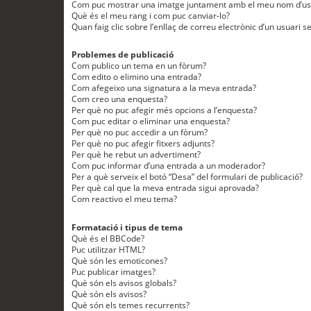
Com puc mostrar una imatge juntament amb el meu nom d’us
Què és el meu rang i com puc canviar-lo?
Quan faig clic sobre l’enllaç de correu electrònic d’un usuari s
Problemes de publicació
Com publico un tema en un fòrum?
Com edito o elimino una entrada?
Com afegeixo una signatura a la meva entrada?
Com creo una enquesta?
Per què no puc afegir més opcions a l’enquesta?
Com puc editar o eliminar una enquesta?
Per què no puc accedir a un fòrum?
Per què no puc afegir fitxers adjunts?
Per què he rebut un advertiment?
Com puc informar d’una entrada a un moderador?
Per a què serveix el botó “Desa” del formulari de publicació?
Per què cal que la meva entrada sigui aprovada?
Com reactivo el meu tema?
Formatació i tipus de tema
Què és el BBCode?
Puc utilitzar HTML?
Què són les emoticones?
Puc publicar imatges?
Què són els avisos globals?
Què són els avisos?
Què són els temes recurrents?