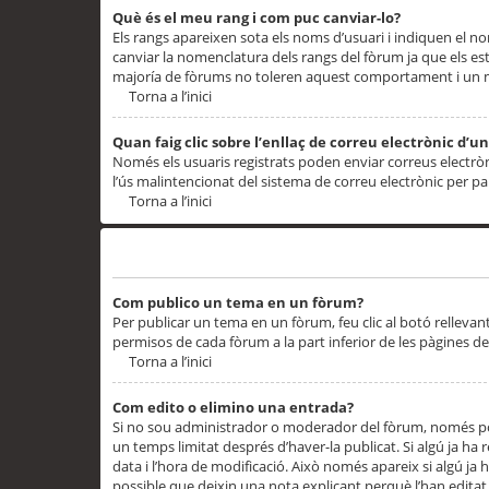
Què és el meu rang i com puc canviar-lo?
Els rangs apareixen sota els noms d’usuari i indiquen el
canviar la nomenclatura dels rangs del fòrum ja que els es
majoría de fòrums no toleren aquest comportament i un 
Torna a l’inici
Quan faig clic sobre l’enllaç de correu electrònic d’u
Només els usuaris registrats poden enviar correus electrònic
l’ús malintencionat del sistema de correu electrònic per p
Torna a l’inici
Problemes de publicació
Com publico un tema en un fòrum?
Per publicar un tema en un fòrum, feu clic al botó rellevan
permisos de cada fòrum a la part inferior de les pàgines d
Torna a l’inici
Com edito o elimino una entrada?
Si no sou administrador o moderador del fòrum, només pod
un temps limitat després d’haver-la publicat. Si algú ja ha 
data i l’hora de modificació. Això només apareix si algú ja
possible que deixin una nota explicant perquè l’han editat