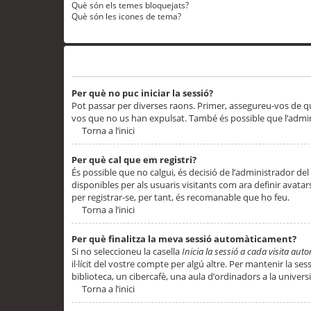
Què són els temes bloquejats?
Què són les icones de tema?
Problemes d’inici de sessió i registre
Per què no puc iniciar la sessió?
Pot passar per diverses raons. Primer, assegureu-vos de q
vos que no us han expulsat. També és possible que l’admini
Torna a l’inici
Per què cal que em registri?
És possible que no calgui, és decisió de l’administrador del
disponibles per als usuaris visitants com ara definir avata
per registrar-se, per tant, és recomanable que ho feu.
Torna a l’inici
Per què finalitza la meva sessió automàticament?
Si no seleccioneu la casella
Inicia la sessió a cada visita au
il·lícit del vostre compte per algú altre. Per mantenir la s
biblioteca, un cibercafè, una aula d’ordinadors a la universi
Torna a l’inici