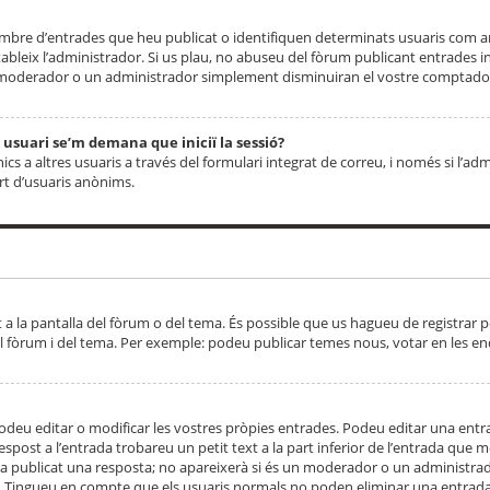
 nombre d’entrades que heu publicat o identifiquen determinats usuaris com
tableix l’administrador. Si us plau, no abuseu del fòrum publicant entrades 
moderador o un administrador simplement disminuiran el vostre comptador
n usuari se’m demana que iniciï la sessió?
s a altres usuaris a través del formulari integrat de correu, i només si l’adm
art d’usuaris anònims.
t a la pantalla del fòrum o del tema. És possible que us hagueu de registrar p
el fòrum i del tema. Per exemple: podeu publicar temes nous, votar en les en
eu editar o modificar les vostres pròpies entrades. Podeu editar una entra
respost a l’entrada trobareu un petit text a la part inferior de l’entrada que
 ha publicat una resposta; no apareixerà si és un moderador o un administrador
. Tingueu en compte que els usuaris normals no poden eliminar una entrada s