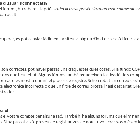
ta d’usuaris connectats?
el fòrum”, hi trobareu l’opció
Oculta la meva presència quan estic connectat
. A
ari ocult.
erar, es pot canviar fàcilment. Visiteu la pàgina d’inici de sessió i feu clic 
 són correctes, pot haver passat una d’aquestes dues coses. Si la funció CO
ccions que heu rebut. Alguns fòrums també requereixen l’activació dels compt
ormació es mostra durant el procés de registre. Si heu rebut un correu electr
 electrònica incorrecta o que un filtre de correu brossa l’hagi descartat. Si
strador.
ssió!
at el vostre compte per alguna raó. També hi ha alguns fòrums que eliminen 
. Si ha passat això, proveu de registrar-vos de nou i involucrar-vos més en l