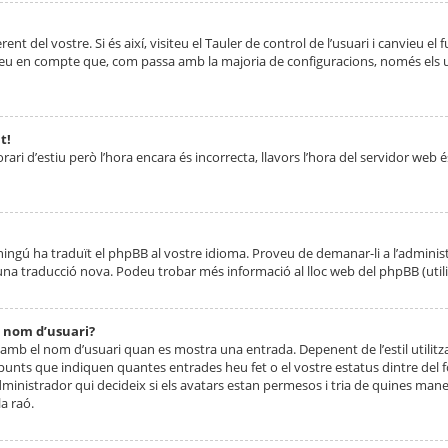
nt del vostre. Si és així, visiteu el Tauler de control de l’usuari i canvieu el
ueu en compte que, com passa amb la majoria de configuracions, només els usu
t!
orari d’estiu però l’hora encara és incorrecta, llavors l’hora del servidor web é
 ningú ha traduït el phpBB al vostre idioma. Proveu de demanar-li a l’administ
na traducció nova. Podeu trobar més informació al lloc web del phpBB (utilitze
 nom d’usuari?
mb el nom d’usuari quan es mostra una entrada. Depenent de l’estil utilitza
 punts que indiquen quantes entrades heu fet o el vostre estatus dintre de
dministrador qui decideix si els avatars estan permesos i tria de quines maner
a raó.