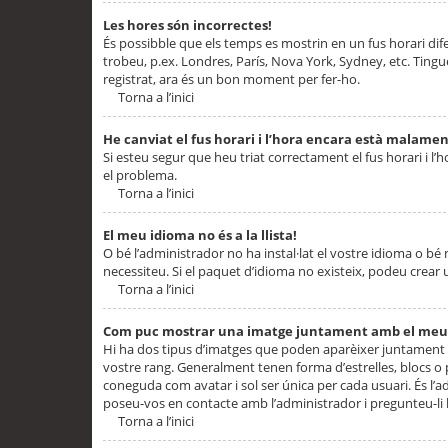
Les hores són incorrectes!
És possibble que els temps es mostrin en un fus horari difere
trobeu, p.ex. Londres, París, Nova York, Sydney, etc. Ting
registrat, ara és un bon moment per fer-ho.
Torna a l’inici
He canviat el fus horari i l’hora encara està malamen
Si esteu segur que heu triat correctament el fus horari i l’h
el problema.
Torna a l’inici
El meu idioma no és a la llista!
O bé l’administrador no ha instal·lat el vostre idioma o bé
necessiteu. Si el paquet d’idioma no existeix, podeu crear u
Torna a l’inici
Com puc mostrar una imatge juntament amb el meu
Hi ha dos tipus d’imatges que poden aparèixer juntament a
vostre rang. Generalment tenen forma d’estrelles, blocs o
coneguda com avatar i sol ser única per cada usuari. És l’a
poseu-vos en contacte amb l’administrador i pregunteu-li l
Torna a l’inici