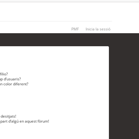
PMF
Inicia la sessió
ilio?
p d’usuaris?
n color diferent?
desitjats!
 part d’algú en aquest fòrum!