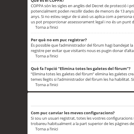
Què és el COPPA?
COPPA són les sigles en anglès del Decret de protecció i priv
potencialment poden recollir dades de menors de 13 anys qu
anys. Si no esteu segur de si això us aplica com a persona
us pot proporcionar assessorament legal i no és un punt de
Torna a l’inici
Per què no em puc registrar?
És possible que l’administrador del fòrum hagi bandejat la 
registre per evitar que visitants nous es pugin donar d’al
Torna a l’inici
Què fa l’opció “Elimina totes les galetes del fòrum”?
“Elimina totes les galetes del fòrum” elimina les galetes
temes llegits si l’administrador del fòrum les ha habilitat. 
Torna a l’inici
Preferències i configuracions de l’usuari
Com puc canviar les meves configuracions?
Si sou un usuari registrat, totes les vostres configuracions
trobareu habitualment a la part superior de les pàgines de
Torna a l’inici