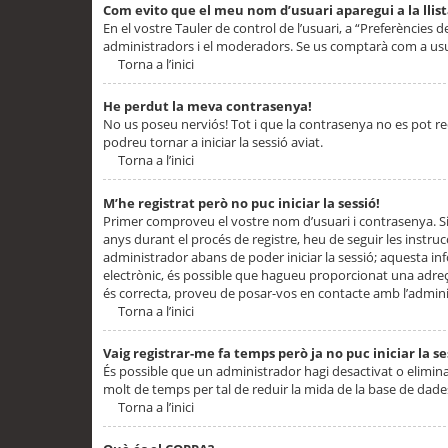
Com evito que el meu nom d’usuari aparegui a la llis
En el vostre Tauler de control de l’usuari, a “Preferències d
administradors i el moderadors. Se us comptarà com a usu
Torna a l’inici
He perdut la meva contrasenya!
No us poseu nerviós! Tot i que la contrasenya no es pot recup
podreu tornar a iniciar la sessió aviat.
Torna a l’inici
M’he registrat però no puc iniciar la sessió!
Primer comproveu el vostre nom d’usuari i contrasenya. Si
anys durant el procés de registre, heu de seguir les instru
administrador abans de poder iniciar la sessió; aquesta inf
electrònic, és possible que hagueu proporcionat una adreça
és correcta, proveu de posar-vos en contacte amb l’admini
Torna a l’inici
Vaig registrar-me fa temps però ja no puc iniciar la se
És possible que un administrador hagi desactivat o elimin
molt de temps per tal de reduir la mida de la base de dades
Torna a l’inici