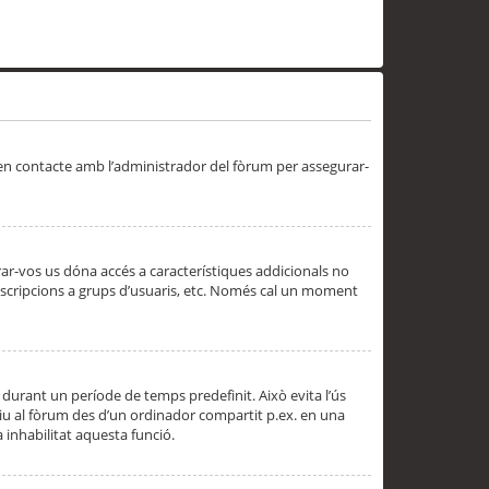
 en contacte amb l’administrador del fòrum per assegurar-
trar-vos us dóna accés a característiques addicionals no
subscripcions a grups d’usuaris, etc. Només cal un moment
 durant un període de temps predefinit. Això evita l’ús
cediu al fòrum des d’un ordinador compartit p.ex. en una
a inhabilitat aquesta funció.