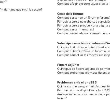
uari?
Com puc afegir o treure usuaris de la l
e’m demana que iniciï la sessió?
Cerca dels fòrums
Com puc cercar en un fòrum o fòrums
Per què la cerca no troba cap coincidè
Per què la cerca produeix una pàgina e
Com puc cercar membres?
Com puc trobar els meus temes i entr
Subscripcions a temes i adreces d’in
Quina és la diferència entre les adreces
Com puc subscriure’m a un fòrum o u
Com puc cancel·lar les meves subscrip
Fitxers adjunts
Quin tipus de fitxers adjunts es perm
Com puc trobar tots els meus fitxers a
Problemes amb el phpBB 3
Qui ha escrit el programari d’aquest f
Per què no hi ha disponible la funció X?
Amb qui m’he de posar en contacte per
fòrum?