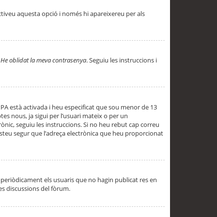
ctiveu aquesta opció i només hi apareixereu per als
a
He oblidat la meva contrasenya
. Seguiu les instruccions i
PPA està activada i heu especificat que sou menor de 13
es nous, ja sigui per l’usuari mateix o per un
ònic, seguiu les instruccions. Si no heu rebut cap correu
 esteu segur que l’adreça electrònica que heu proporcionat
periòdicament els usuaris que no hagin publicat res en
es discussions del fòrum.