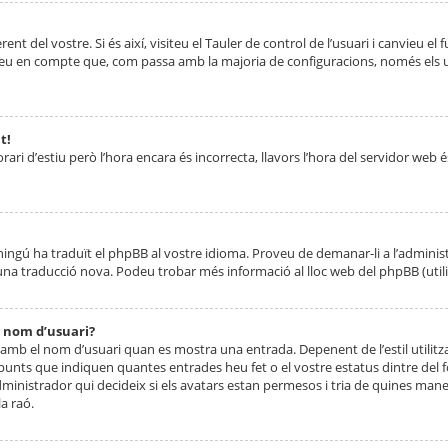
nt del vostre. Si és així, visiteu el Tauler de control de l’usuari i canvieu el
ueu en compte que, com passa amb la majoria de configuracions, només els usu
t!
orari d’estiu però l’hora encara és incorrecta, llavors l’hora del servidor web é
 ningú ha traduït el phpBB al vostre idioma. Proveu de demanar-li a l’administ
na traducció nova. Podeu trobar més informació al lloc web del phpBB (utilitze
 nom d’usuari?
mb el nom d’usuari quan es mostra una entrada. Depenent de l’estil utilitza
 punts que indiquen quantes entrades heu fet o el vostre estatus dintre de
dministrador qui decideix si els avatars estan permesos i tria de quines maner
a raó.