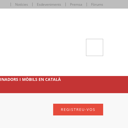
Notícies
Esdeveniments
Premsa
Fòrums
INADORS I MÒBILS EN CATALÀ
REGISTREU-VOS