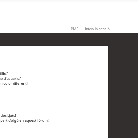
PMF
Inicia la sessió
ilio?
p d’usuaris?
n color diferent?
desitjats!
 part d’algú en aquest fòrum!