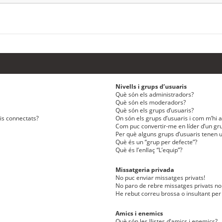
Nivells i grups d’usuaris
Què són els administradors?
Què són els moderadors?
Què són els grups d’usuaris?
ris connectats?
On són els grups d’usuaris i com m’hi af
Com puc convertir-me en líder d’un gru
Per què alguns grups d’usuaris tenen u
Què és un “grup per defecte”?
Què és l’enllaç “L’equip”?
Missatgeria privada
No puc enviar missatges privats!
No paro de rebre missatges privats no 
He rebut correu brossa o insultant per
Amics i enemics
Què són les llistes d’amics i enemics?