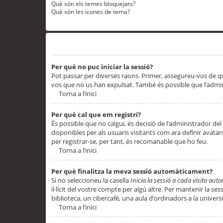
Què són els temes bloquejats?
Què són les icones de tema?
Problemes d’inici de sessió i registre
Per què no puc iniciar la sessió?
Pot passar per diverses raons. Primer, assegureu-vos de q
vos que no us han expulsat. També és possible que l’admini
Torna a l’inici
Per què cal que em registri?
És possible que no calgui, és decisió de l’administrador del
disponibles per als usuaris visitants com ara definir avata
per registrar-se, per tant, és recomanable que ho feu.
Torna a l’inici
Per què finalitza la meva sessió automàticament?
Si no seleccioneu la casella
Inicia la sessió a cada visita au
il·lícit del vostre compte per algú altre. Per mantenir la s
biblioteca, un cibercafè, una aula d’ordinadors a la universi
Torna a l’inici