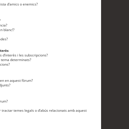
lista d’amics o enemics?
?
ncia?
n blanc!?
ades?
terès
 d’interès i les subscripcions?
n tema determinats?
cions?
eten en aquest fòrum?
djunts?
òrum?
 tractar temes legals o d’abús relacionats amb aquest