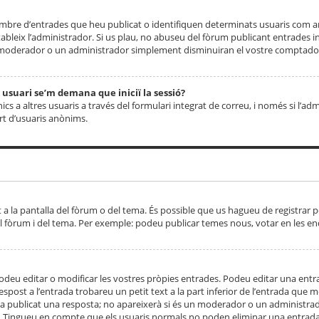
 nombre d’entrades que heu publicat o identifiquen determinats usuaris com
tableix l’administrador. Si us plau, no abuseu del fòrum publicant entrades 
moderador o un administrador simplement disminuiran el vostre comptador
n usuari se’m demana que iniciï la sessió?
s a altres usuaris a través del formulari integrat de correu, i només si l’adm
art d’usuaris anònims.
t a la pantalla del fòrum o del tema. És possible que us hagueu de registrar p
el fòrum i del tema. Per exemple: podeu publicar temes nous, votar en les en
eu editar o modificar les vostres pròpies entrades. Podeu editar una entra
respost a l’entrada trobareu un petit text a la part inferior de l’entrada que
 ha publicat una resposta; no apareixerà si és un moderador o un administrador
. Tingueu en compte que els usuaris normals no poden eliminar una entrada s