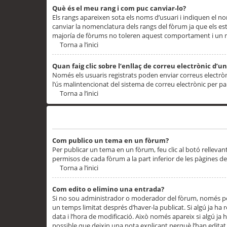
Què és el meu rang i com puc canviar-lo?
Els rangs apareixen sota els noms d’usuari i indiquen el
canviar la nomenclatura dels rangs del fòrum ja que els es
majoría de fòrums no toleren aquest comportament i un 
Torna a l’inici
Quan faig clic sobre l’enllaç de correu electrònic d’u
Només els usuaris registrats poden enviar correus electrònic
l’ús malintencionat del sistema de correu electrònic per p
Torna a l’inici
Problemes de publicació
Com publico un tema en un fòrum?
Per publicar un tema en un fòrum, feu clic al botó rellevan
permisos de cada fòrum a la part inferior de les pàgines d
Torna a l’inici
Com edito o elimino una entrada?
Si no sou administrador o moderador del fòrum, només pod
un temps limitat després d’haver-la publicat. Si algú ja ha 
data i l’hora de modificació. Això només apareix si algú ja
possible que deixin una nota explicant perquè l’han editat