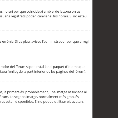
 fus horari per que coincideixi amb el de la zona on us
aris registrats poden canviar el fus horari. Si no esteu
s errònia. Si us plau, aviseu l’administrador per que arregli
rador del fòrum si pot instal·lar el paquet d’idioma que
u l’enllaç de la part inferior de les pàgines del fòrum).
t, la primera és, probablement, una imatge associada al
l fòrum. La segona imatge, normalment més gran, és
es estan disponibles. Si no podeu utilitzar els avatars,