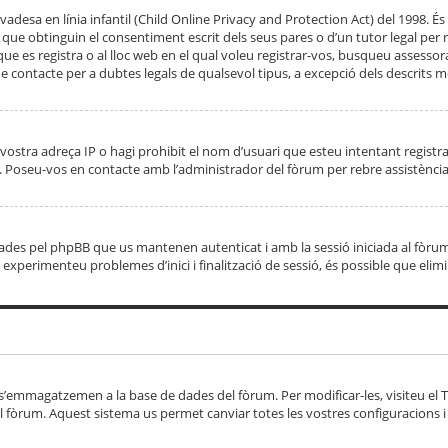
adesa en línia infantil (Child Online Privacy and Protection Act) del 1998. És 
e obtinguin el consentiment escrit dels seus pares o d’un tutor legal per r
 que es registra o al lloc web en el qual voleu registrar-vos, busqueu asse
 contacte per a dubtes legals de qualsevol tipus, a excepció dels descrits mé
vostra adreça IP o hagi prohibit el nom d’usuari que esteu intentant registra
ta. Poseu-vos en contacte amb l’administrador del fòrum per rebre assistència
 creades pel phpBB que us mantenen autenticat i amb la sessió iniciada al fò
Si experimenteu problemes d’inici i finalització de sessió, és possible que elim
 s’emmagatzemen a la base de dades del fòrum. Per modificar-les, visiteu el Ta
l fòrum. Aquest sistema us permet canviar totes les vostres configuracions i