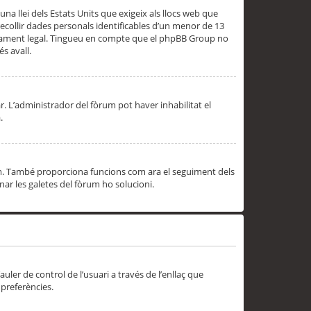
una llei dels Estats Units que exigeix als llocs web que
ecollir dades personals identificables d’un menor de 13
ssorament legal. Tingueu en compte que el phpBB Group no
s avall.
r. L’administrador del fòrum pot haver inhabilitat el
.
rum. També proporciona funcions com ara el seguiment dels
inar les galetes del fòrum ho solucioni.
uler de control de l’usuari a través de l’enllaç que
 preferències.