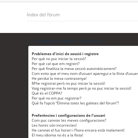
Índex del fòrum
Preguntes més freqüents
Problemes d’inici de sessió i registre
Per què no puc iniciar la sessió?
Per què cal que em registri?
Per què finalitza la meva sessió automàticament?
Com evito que el meu nom d’usuari aparegui a la llista d’usua
He perdut la meva contrasenya!
M’he registrat però no puc iniciar la sessió!
Vaig registrar-me fa temps però ja no puc iniciar la sessió!
Què és el COPPA?
Per què no em puc registrar?
Què fa l’opció “Elimina totes les galetes del fòrum”?
Preferències i configuracions de l’usuari
Com puc canviar les meves configuracions?
Les hores són incorrectes!
He canviat el fus horari i l’hora encara està malament!
El meu idioma no és a la llista!