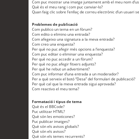
Com puc mostrar una imatge juntament amb el meu nom d’us
Què és el meu rang i com puc canviar-lo?
Quan faig clic sobre l’enllaç de correu electrònic d’un usuari s
Problemes de publicació
Com publico un tema en un fòrum?
Com edito o elimino una entrada?
Com afegeixo una signatura a la meva entrada?
Com creo una enquesta?
Per què no puc afegir més opcions a l’enquesta?
Com puc editar o eliminar una enquesta?
Per què no puc accedir a un fòrum?
Per què no puc afegir fitxers adjunts?
Per què he rebut un advertiment?
Com puc informar d’una entrada a un moderador?
Per a què serveix el botó “Desa” del formulari de publicació?
Per què cal que la meva entrada sigui aprovada?
Com reactivo el meu tema?
Formatació i tipus de tema
Què és el BBCode?
Puc utilitzar HTML?
Què són les emoticones?
Puc publicar imatges?
Què són els avisos globals?
Què són els avisos?
Què són els temes recurrents?