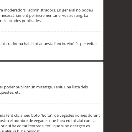
 ara moderadors i administradors. En general no podeu
innecessàriament per incrementar el vostre rang. La
 d’entrades publicades.
inistrador ha habilitat aquesta funció. Això és per evitar
er poder publicar un missatge. Teniu una llista dels
questes, etc.
da fent clic al seu botó “Edita”, de vegades només durant
 mostra el nombre de vegades que l’heu editat així com la
 qui ha editat l’entrada, tot i que si ho desitgen es
i algú ja hi ha respost.