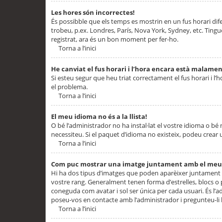
Les hores són incorrectes!
És possibble que els temps es mostrin en un fus horari difere
trobeu, p.ex. Londres, París, Nova York, Sydney, etc. Ting
registrat, ara és un bon moment per fer-ho.
Torna a l’inici
He canviat el fus horari i l’hora encara està malamen
Si esteu segur que heu triat correctament el fus horari i l’h
el problema.
Torna a l’inici
El meu idioma no és a la llista!
O bé l’administrador no ha instal·lat el vostre idioma o bé
necessiteu. Si el paquet d’idioma no existeix, podeu crear u
Torna a l’inici
Com puc mostrar una imatge juntament amb el meu
Hi ha dos tipus d’imatges que poden aparèixer juntament a
vostre rang. Generalment tenen forma d’estrelles, blocs o
coneguda com avatar i sol ser única per cada usuari. És l’a
poseu-vos en contacte amb l’administrador i pregunteu-li l
Torna a l’inici