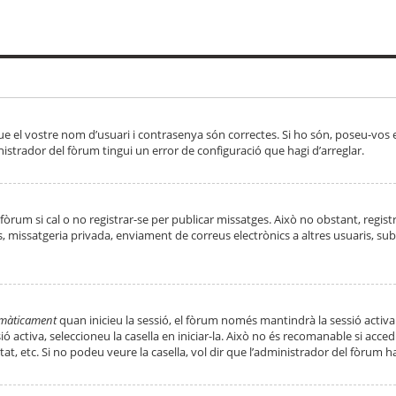
ue el vostre nom d’usuari i contrasenya són correctes. Si ho són, poseu-vos
strador del fòrum tingui un error de configuració que hagi d’arreglar.
 fòrum si cal o no registrar-se per publicar missatges. Això no obstant, regis
rs, missatgeria privada, enviament de correus electrònics a altres usuaris, 
tomàticament
quan inicieu la sessió, el fòrum només mantindrà la sessió activa
essió activa, seleccioneu la casella en iniciar-la. Això no és recomanable si ac
tat, etc. Si no podeu veure la casella, vol dir que l’administrador del fòrum h