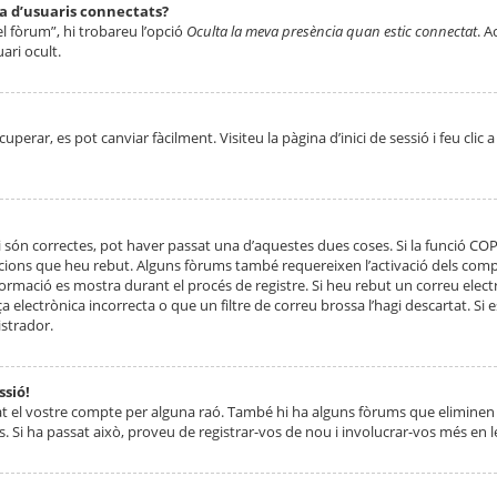
ta d’usuaris connectats?
el fòrum”, hi trobareu l’opció
Oculta la meva presència quan estic connectat
. A
ari ocult.
erar, es pot canviar fàcilment. Visiteu la pàgina d’inici de sessió i feu clic 
 són correctes, pot haver passat una d’aquestes dues coses. Si la funció CO
ccions que heu rebut. Alguns fòrums també requereixen l’activació dels compt
ormació es mostra durant el procés de registre. Si heu rebut un correu electr
 electrònica incorrecta o que un filtre de correu brossa l’hagi descartat. Si
strador.
ssió!
at el vostre compte per alguna raó. També hi ha alguns fòrums que eliminen 
. Si ha passat això, proveu de registrar-vos de nou i involucrar-vos més en l