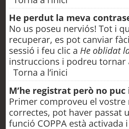
He perdut la meva contras
No us poseu nerviós! Tot i q
recuperar, es pot canviar fàci
sessió i feu clic a
He oblidat 
instruccions i podreu tornar a
Torna a l’inici
M’he registrat però no puc i
Primer comproveu el vostre n
correctes, pot haver passat u
funció COPPA està activada 