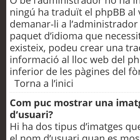
O bé l’administrador no ha in
ningú ha traduït el phpBB al
demanar-li a l’administrador d
paquet d’idioma que necessit
existeix, podeu crear una t
informació al lloc web del php
inferior de les pàgines del f
Torna a l’inici
Com puc mostrar una imat
d’usuari?
Hi ha dos tipus d’imatges q
el nom d’usuari quan es mos