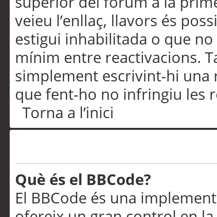
superior del fòrum a la prime
veieu l’enllaç, llavors és pos
estigui inhabilitada o que no
mínim entre reactivacions. T
simplement escrivint-hi una 
que fent-ho no infringiu les 
Torna a l’inici
Formatació i tipus de te
Què és el BBCode?
El BBCode és una implementa
ofereix un gran control en l