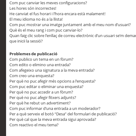
Com puc canviar les meves configuracions?
Les hores són incorrectes!
He canviat el fus horari i l’hora encara està malament!
El meu idioma no és a la llista!
Com puc mostrar una imatge juntament amb el meu nom d’usuari?
Què és el meu rang i com puc canviar-lo?
Quan faig clic sobre l’enllaç de correu electrònic d’un usuari se’m dem
que iniciï la sessió?
Problemes de publicació
Com publico un tema en un fòrum?
Com edito o elimino una entrada?
Com afegeixo una signatura a la meva entrada?
Com creo una enquesta?
Per què no puc afegir més opcions a l’enquesta?
Com puc editar o eliminar una enquesta?
Per què no puc accedir a un fòrum?
Per què no puc afegir fitxers adjunts?
Per què he rebut un advertiment?
Com puc informar d’una entrada a un moderador?
Per a què serveix el botó “Desa” del formulari de publicació?
Per què cal que la meva entrada sigui aprovada?
Com reactivo el meu tema?