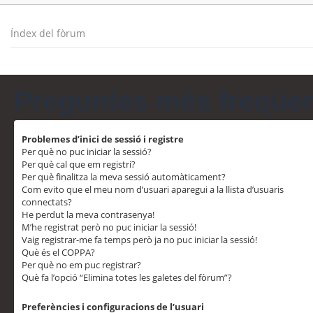
Índex del fòrum
Preguntes més freqüe
Problemes d’inici de sessió i registre
Per què no puc iniciar la sessió?
Per què cal que em registri?
Per què finalitza la meva sessió automàticament?
Com evito que el meu nom d’usuari aparegui a la llista d’usuaris
connectats?
He perdut la meva contrasenya!
M’he registrat però no puc iniciar la sessió!
Vaig registrar-me fa temps però ja no puc iniciar la sessió!
Què és el COPPA?
Per què no em puc registrar?
Què fa l’opció “Elimina totes les galetes del fòrum”?
Preferències i configuracions de l’usuari