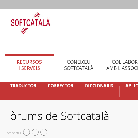
RECURSOS
CONEIXEU
COL·LABO
I SERVEIS
SOFTCATALÀ
AMB L'ASSOC
TRADUCTOR
CORRECTOR
DICCIONARIS
APLI
Fòrums de Softcatalà
Compartiu