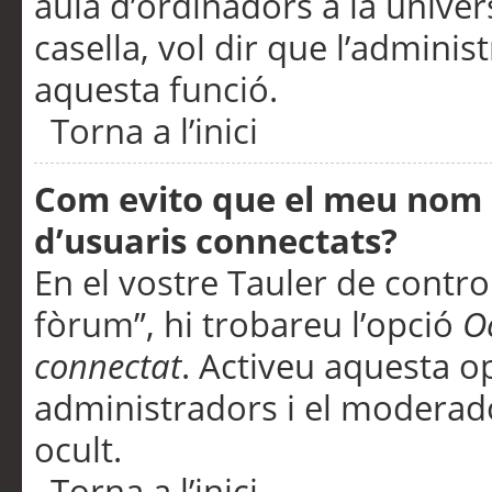
aula d’ordinadors a la univers
casella, vol dir que l’adminis
aquesta funció.
Torna a l’inici
Com evito que el meu nom d’
d’usuaris connectats?
En el vostre Tauler de control
fòrum”, hi trobareu l’opció
O
connectat
. Activeu aquesta o
administradors i el moderad
ocult.
Torna a l’inici