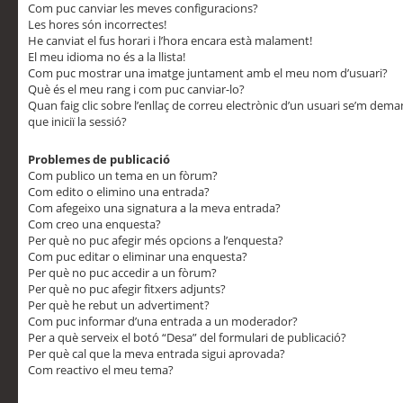
Com puc canviar les meves configuracions?
Les hores són incorrectes!
He canviat el fus horari i l’hora encara està malament!
El meu idioma no és a la llista!
Com puc mostrar una imatge juntament amb el meu nom d’usuari?
Què és el meu rang i com puc canviar-lo?
Quan faig clic sobre l’enllaç de correu electrònic d’un usuari se’m dem
que iniciï la sessió?
Problemes de publicació
Com publico un tema en un fòrum?
Com edito o elimino una entrada?
Com afegeixo una signatura a la meva entrada?
Com creo una enquesta?
Per què no puc afegir més opcions a l’enquesta?
Com puc editar o eliminar una enquesta?
Per què no puc accedir a un fòrum?
Per què no puc afegir fitxers adjunts?
Per què he rebut un advertiment?
Com puc informar d’una entrada a un moderador?
Per a què serveix el botó “Desa” del formulari de publicació?
Per què cal que la meva entrada sigui aprovada?
Com reactivo el meu tema?