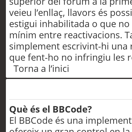
superior del fòrum a la prime
veieu l’enllaç, llavors és pos
estigui inhabilitada o que no
mínim entre reactivacions. T
simplement escrivint-hi una 
que fent-ho no infringiu les 
Torna a l’inici
Formatació i tipus de te
Què és el BBCode?
El BBCode és una implementa
ofereix un gran control en l