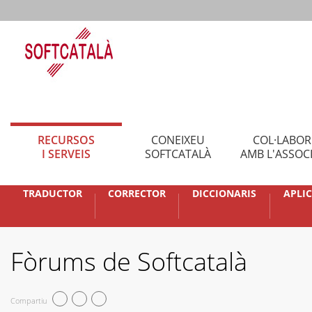
RECURSOS
CONEIXEU
COL·LABO
I SERVEIS
SOFTCATALÀ
AMB L'ASSOC
TRADUCTOR
CORRECTOR
DICCIONARIS
APLI
Fòrums de Softcatalà
Compartiu