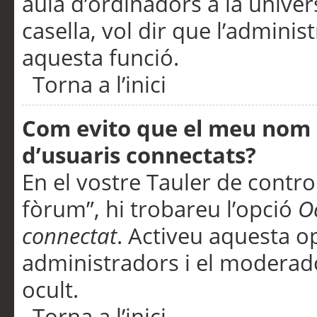
aula d’ordinadors a la univers
casella, vol dir que l’adminis
aquesta funció.
Torna a l’inici
Com evito que el meu nom d’
d’usuaris connectats?
En el vostre Tauler de control
fòrum”, hi trobareu l’opció
O
connectat
. Activeu aquesta o
administradors i el moderad
ocult.
Torna a l’inici