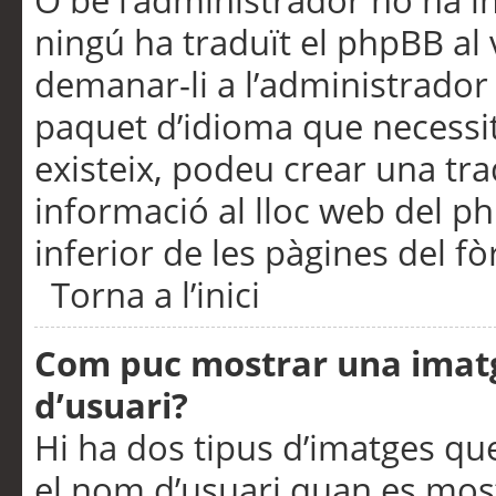
O bé l’administrador no ha in
ningú ha traduït el phpBB al
demanar-li a l’administrador d
paquet d’idioma que necessit
existeix, podeu crear una t
informació al lloc web del php
inferior de les pàgines del f
Torna a l’inici
Com puc mostrar una imat
d’usuari?
Hi ha dos tipus d’imatges q
el nom d’usuari quan es mos