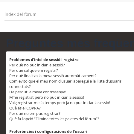
Índex del fòrum
Preguntes més freqüe
Problemes d’inici de sessió i registre
Per què no puc iniciar la sessió?
Per què cal que em registri?
Per què finalitza la meva sessió automàticament?
Com evito que el meu nom d’usuari aparegui a la llista d’usuaris
connectats?
He perdut la meva contrasenya!
M’he registrat però no puc iniciar la sessió!
Vaig registrar-me fa temps però ja no puc iniciar la sessió!
Què és el COPPA?
Per què no em puc registrar?
Què fa l’opció “Elimina totes les galetes del fòrum”?
Preferències i configuracions de l’usuari