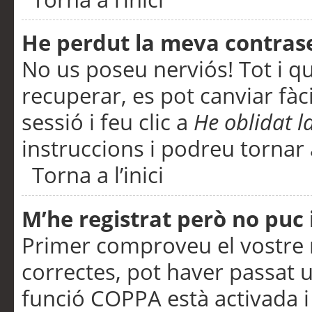
He perdut la meva contras
No us poseu nerviós! Tot i q
recuperar, es pot canviar fàci
sessió i feu clic a
He oblidat 
instruccions i podreu tornar a
Torna a l’inici
M’he registrat però no puc i
Primer comproveu el vostre n
correctes, pot haver passat u
funció COPPA està activada 