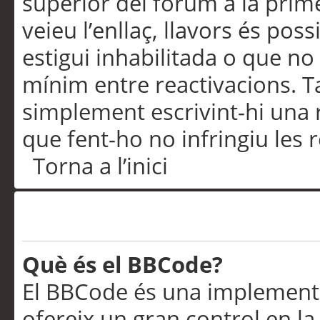
superior del fòrum a la prime
veieu l’enllaç, llavors és pos
estigui inhabilitada o que no
mínim entre reactivacions. T
simplement escrivint-hi una 
que fent-ho no infringiu les 
Torna a l’inici
Formatació i tipus de te
Què és el BBCode?
El BBCode és una implementa
ofereix un gran control en l