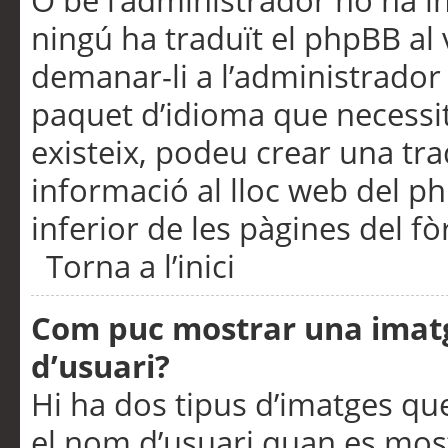
O bé l’administrador no ha in
ningú ha traduït el phpBB al
demanar-li a l’administrador d
paquet d’idioma que necessit
existeix, podeu crear una t
informació al lloc web del php
inferior de les pàgines del f
Torna a l’inici
Com puc mostrar una imat
d’usuari?
Hi ha dos tipus d’imatges q
el nom d’usuari quan es mos