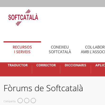
RECURSOS
CONEIXEU
COL·LABO
I SERVEIS
SOFTCATALÀ
AMB L'ASSOC
TRADUCTOR
CORRECTOR
DICCIONARIS
APLI
Fòrums de Softcatalà
Compartiu