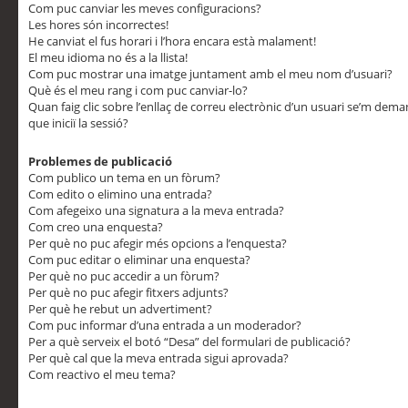
Com puc canviar les meves configuracions?
Les hores són incorrectes!
He canviat el fus horari i l’hora encara està malament!
El meu idioma no és a la llista!
Com puc mostrar una imatge juntament amb el meu nom d’usuari?
Què és el meu rang i com puc canviar-lo?
Quan faig clic sobre l’enllaç de correu electrònic d’un usuari se’m dem
que iniciï la sessió?
Problemes de publicació
Com publico un tema en un fòrum?
Com edito o elimino una entrada?
Com afegeixo una signatura a la meva entrada?
Com creo una enquesta?
Per què no puc afegir més opcions a l’enquesta?
Com puc editar o eliminar una enquesta?
Per què no puc accedir a un fòrum?
Per què no puc afegir fitxers adjunts?
Per què he rebut un advertiment?
Com puc informar d’una entrada a un moderador?
Per a què serveix el botó “Desa” del formulari de publicació?
Per què cal que la meva entrada sigui aprovada?
Com reactivo el meu tema?