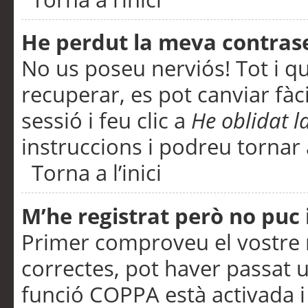
He perdut la meva contras
No us poseu nerviós! Tot i q
recuperar, es pot canviar fàci
sessió i feu clic a
He oblidat 
instruccions i podreu tornar a
Torna a l’inici
M’he registrat però no puc i
Primer comproveu el vostre n
correctes, pot haver passat u
funció COPPA està activada 