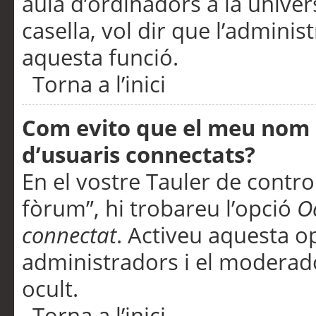
aula d’ordinadors a la univers
casella, vol dir que l’adminis
aquesta funció.
Torna a l’inici
Com evito que el meu nom d’
d’usuaris connectats?
En el vostre Tauler de control
fòrum”, hi trobareu l’opció
O
connectat
. Activeu aquesta o
administradors i el moderad
ocult.
Torna a l’inici