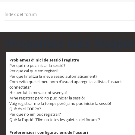
Índex del fòrum
Preguntes més freqüe
Problemes d’inici de sessió i registre
Per què no puc iniciar la sessió?
Per què cal que em registri?
Per què finalitza la meva sessió automàticament?
Com evito que el meu nom d’usuari aparegui a la llista d’usuaris
connectats?
He perdut la meva contrasenya!
M’he registrat però no puc iniciar la sessió!
Vaig registrar-me fa temps però ja no puc iniciar la sessió!
Què és el COPPA?
Per què no em puc registrar?
Què fa l’opció “Elimina totes les galetes del fòrum”?
Preferències i configuracions de l’usuari