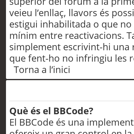
superior del fòrum a la prime
veieu l’enllaç, llavors és pos
estigui inhabilitada o que no
mínim entre reactivacions. T
simplement escrivint-hi una 
que fent-ho no infringiu les 
Torna a l’inici
Formatació i tipus de te
Què és el BBCode?
El BBCode és una implementa
ofereix un gran control en l