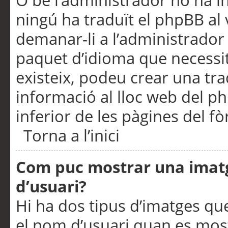
O bé l’administrador no ha in
ningú ha traduït el phpBB al
demanar-li a l’administrador d
paquet d’idioma que necessit
existeix, podeu crear una t
informació al lloc web del php
inferior de les pàgines del f
Torna a l’inici
Com puc mostrar una imat
d’usuari?
Hi ha dos tipus d’imatges q
el nom d’usuari quan es mos