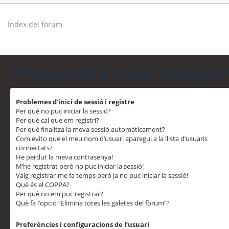
Índex del fòrum
Preguntes més freqüe
Problemes d’inici de sessió i registre
Per què no puc iniciar la sessió?
Per què cal que em registri?
Per què finalitza la meva sessió automàticament?
Com evito que el meu nom d’usuari aparegui a la llista d’usuaris
connectats?
He perdut la meva contrasenya!
M’he registrat però no puc iniciar la sessió!
Vaig registrar-me fa temps però ja no puc iniciar la sessió!
Què és el COPPA?
Per què no em puc registrar?
Què fa l’opció “Elimina totes les galetes del fòrum”?
Preferències i configuracions de l’usuari