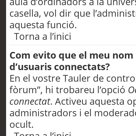
aula d’ordinadors a la univers
casella, vol dir que l’adminis
aquesta funció.
Torna a l’inici
Com evito que el meu nom d’
d’usuaris connectats?
En el vostre Tauler de control
fòrum”, hi trobareu l’opció
O
connectat
. Activeu aquesta o
administradors i el moderad
ocult.
Torna a l’inici