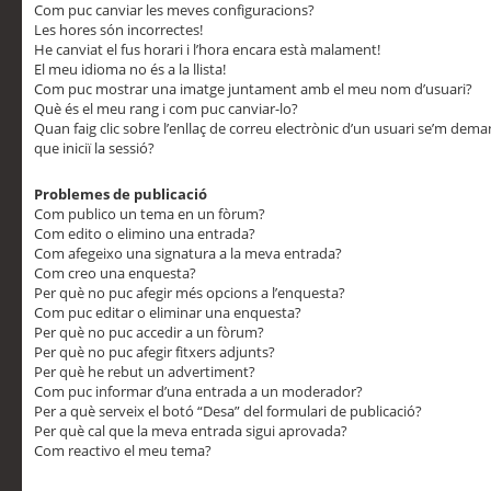
Com puc canviar les meves configuracions?
Les hores són incorrectes!
He canviat el fus horari i l’hora encara està malament!
El meu idioma no és a la llista!
Com puc mostrar una imatge juntament amb el meu nom d’usuari?
Què és el meu rang i com puc canviar-lo?
Quan faig clic sobre l’enllaç de correu electrònic d’un usuari se’m dem
que iniciï la sessió?
Problemes de publicació
Com publico un tema en un fòrum?
Com edito o elimino una entrada?
Com afegeixo una signatura a la meva entrada?
Com creo una enquesta?
Per què no puc afegir més opcions a l’enquesta?
Com puc editar o eliminar una enquesta?
Per què no puc accedir a un fòrum?
Per què no puc afegir fitxers adjunts?
Per què he rebut un advertiment?
Com puc informar d’una entrada a un moderador?
Per a què serveix el botó “Desa” del formulari de publicació?
Per què cal que la meva entrada sigui aprovada?
Com reactivo el meu tema?