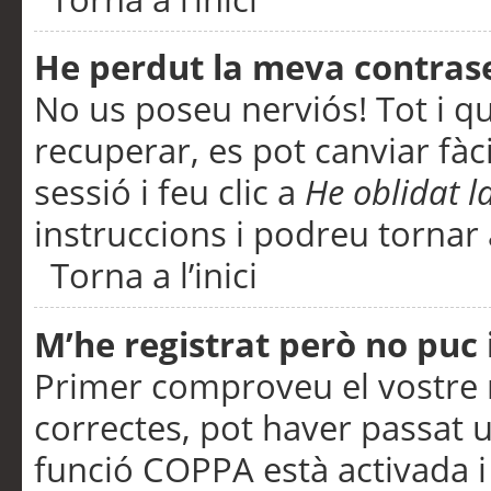
He perdut la meva contras
No us poseu nerviós! Tot i q
recuperar, es pot canviar fàci
sessió i feu clic a
He oblidat 
instruccions i podreu tornar a
Torna a l’inici
M’he registrat però no puc i
Primer comproveu el vostre n
correctes, pot haver passat u
funció COPPA està activada 