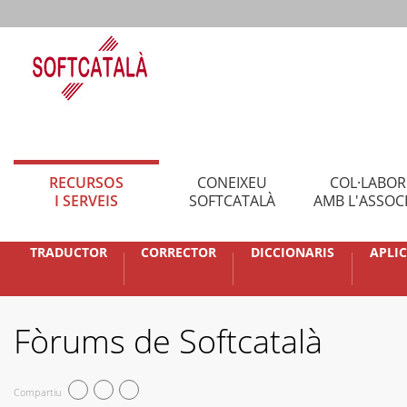
RECURSOS
CONEIXEU
COL·LABO
I SERVEIS
SOFTCATALÀ
AMB L'ASSOC
TRADUCTOR
CORRECTOR
DICCIONARIS
APLI
Fòrums de Softcatalà
Compartiu