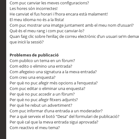
Com puc canviar les meves configuracions?
Les hores són incorrectes!
He canviat el fus horari i l’hora encara està malament!
El meu idioma no és a la llista!
Com puc mostrar una imatge juntament amb el meu nom d’usuari?
Què és el meu rang i com puc canviar-lo?
Quan faig clic sobre l’enllaç de correu electrònic d’un usuari se’m dem
que iniciï la sessió?
Problemes de publicació
Com publico un tema en un fòrum?
Com edito o elimino una entrada?
Com afegeixo una signatura a la meva entrada?
Com creo una enquesta?
Per què no puc afegir més opcions a l’enquesta?
Com puc editar o eliminar una enquesta?
Per què no puc accedir a un fòrum?
Per què no puc afegir fitxers adjunts?
Per què he rebut un advertiment?
Com puc informar d’una entrada a un moderador?
Per a què serveix el botó “Desa” del formulari de publicació?
Per què cal que la meva entrada sigui aprovada?
Com reactivo el meu tema?