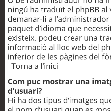
O bé l’administrador no ha in
ningú ha traduït el phpBB al
demanar-li a l’administrador d
paquet d’idioma que necessit
existeix, podeu crear una t
informació al lloc web del php
inferior de les pàgines del f
Torna a l’inici
Com puc mostrar una imat
d’usuari?
Hi ha dos tipus d’imatges q
el nom d’usuari quan es mos