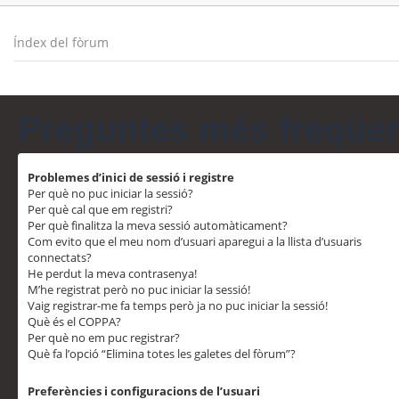
Índex del fòrum
Preguntes més freqüe
Problemes d’inici de sessió i registre
Per què no puc iniciar la sessió?
Per què cal que em registri?
Per què finalitza la meva sessió automàticament?
Com evito que el meu nom d’usuari aparegui a la llista d’usuaris
connectats?
He perdut la meva contrasenya!
M’he registrat però no puc iniciar la sessió!
Vaig registrar-me fa temps però ja no puc iniciar la sessió!
Què és el COPPA?
Per què no em puc registrar?
Què fa l’opció “Elimina totes les galetes del fòrum”?
Preferències i configuracions de l’usuari