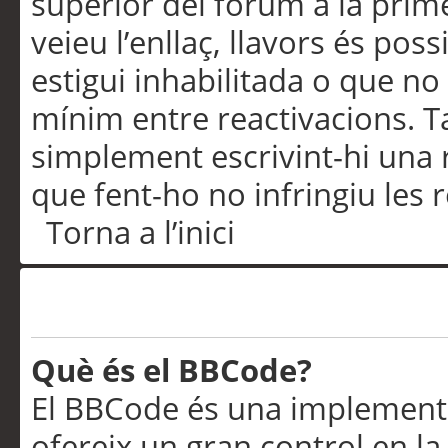
superior del fòrum a la prime
veieu l’enllaç, llavors és pos
estigui inhabilitada o que no
mínim entre reactivacions. T
simplement escrivint-hi una 
que fent-ho no infringiu les 
Torna a l’inici
Formatació i tipus de te
Què és el BBCode?
El BBCode és una implementa
ofereix un gran control en l