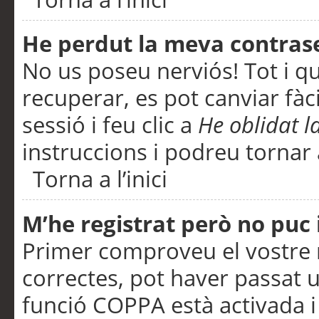
He perdut la meva contras
No us poseu nerviós! Tot i q
recuperar, es pot canviar fàci
sessió i feu clic a
He oblidat 
instruccions i podreu tornar a
Torna a l’inici
M’he registrat però no puc i
Primer comproveu el vostre n
correctes, pot haver passat u
funció COPPA està activada 