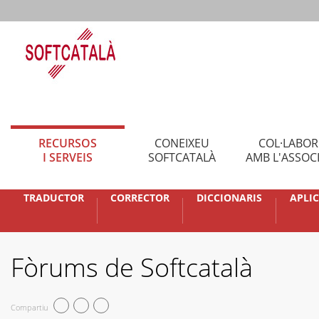
RECURSOS
CONEIXEU
COL·LABO
I SERVEIS
SOFTCATALÀ
AMB L'ASSOC
TRADUCTOR
CORRECTOR
DICCIONARIS
APLI
Fòrums de Softcatalà
Compartiu