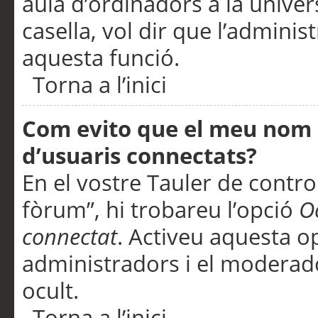
aula d’ordinadors a la univers
casella, vol dir que l’adminis
aquesta funció.
Torna a l’inici
Com evito que el meu nom d’
d’usuaris connectats?
En el vostre Tauler de control
fòrum”, hi trobareu l’opció
O
connectat
. Activeu aquesta o
administradors i el moderad
ocult.
Torna a l’inici