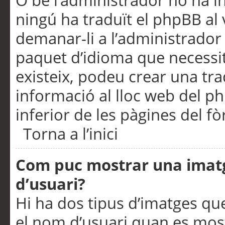
O bé l’administrador no ha in
ningú ha traduït el phpBB al
demanar-li a l’administrador d
paquet d’idioma que necessit
existeix, podeu crear una t
informació al lloc web del php
inferior de les pàgines del f
Torna a l’inici
Com puc mostrar una imat
d’usuari?
Hi ha dos tipus d’imatges q
el nom d’usuari quan es mos