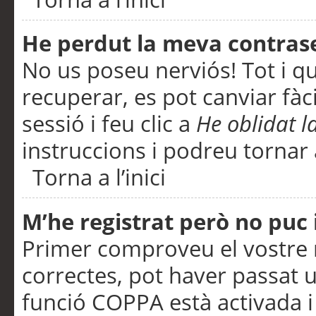
He perdut la meva contras
No us poseu nerviós! Tot i q
recuperar, es pot canviar fàci
sessió i feu clic a
He oblidat 
instruccions i podreu tornar a
Torna a l’inici
M’he registrat però no puc i
Primer comproveu el vostre n
correctes, pot haver passat u
funció COPPA està activada 