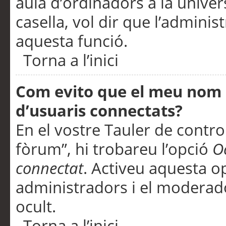
aula d’ordinadors a la univers
casella, vol dir que l’adminis
aquesta funció.
Torna a l’inici
Com evito que el meu nom d’
d’usuaris connectats?
En el vostre Tauler de control
fòrum”, hi trobareu l’opció
O
connectat
. Activeu aquesta o
administradors i el moderad
ocult.
Torna a l’inici