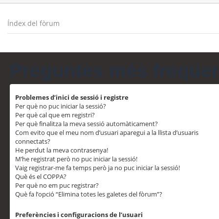
Índex del fòrum
Preguntes més freqüe
Problemes d’inici de sessió i registre
Per què no puc iniciar la sessió?
Per què cal que em registri?
Per què finalitza la meva sessió automàticament?
Com evito que el meu nom d’usuari aparegui a la llista d’usuaris
connectats?
He perdut la meva contrasenya!
M’he registrat però no puc iniciar la sessió!
Vaig registrar-me fa temps però ja no puc iniciar la sessió!
Què és el COPPA?
Per què no em puc registrar?
Què fa l’opció “Elimina totes les galetes del fòrum”?
Preferències i configuracions de l’usuari