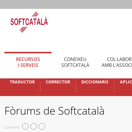
RECURSOS
CONEIXEU
COL·LABO
I SERVEIS
SOFTCATALÀ
AMB L'ASSOC
TRADUCTOR
CORRECTOR
DICCIONARIS
APLI
Fòrums de Softcatalà
Compartiu