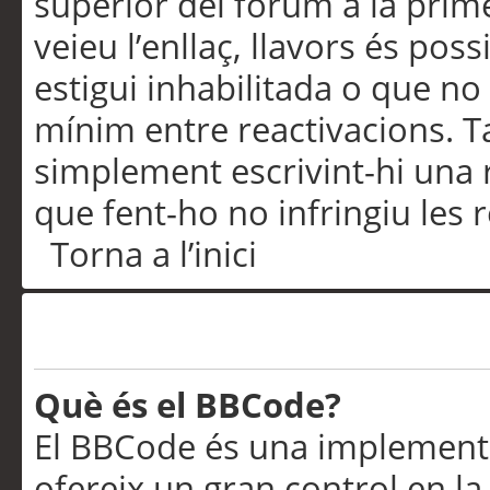
superior del fòrum a la prime
veieu l’enllaç, llavors és pos
estigui inhabilitada o que no
mínim entre reactivacions. T
simplement escrivint-hi una 
que fent-ho no infringiu les 
Torna a l’inici
Formatació i tipus de te
Què és el BBCode?
El BBCode és una implementa
ofereix un gran control en l