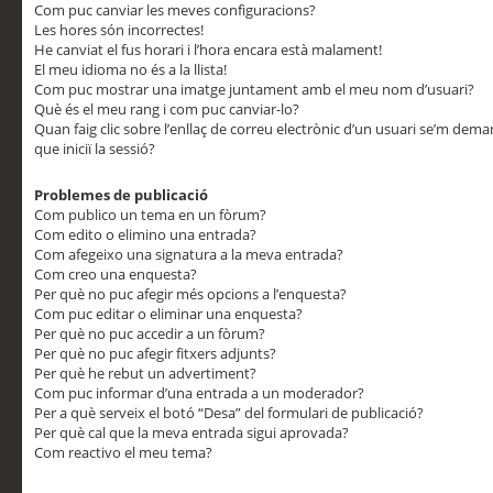
Com puc canviar les meves configuracions?
Les hores són incorrectes!
He canviat el fus horari i l’hora encara està malament!
El meu idioma no és a la llista!
Com puc mostrar una imatge juntament amb el meu nom d’usuari?
Què és el meu rang i com puc canviar-lo?
Quan faig clic sobre l’enllaç de correu electrònic d’un usuari se’m dem
que iniciï la sessió?
Problemes de publicació
Com publico un tema en un fòrum?
Com edito o elimino una entrada?
Com afegeixo una signatura a la meva entrada?
Com creo una enquesta?
Per què no puc afegir més opcions a l’enquesta?
Com puc editar o eliminar una enquesta?
Per què no puc accedir a un fòrum?
Per què no puc afegir fitxers adjunts?
Per què he rebut un advertiment?
Com puc informar d’una entrada a un moderador?
Per a què serveix el botó “Desa” del formulari de publicació?
Per què cal que la meva entrada sigui aprovada?
Com reactivo el meu tema?