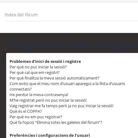
Índex del fòrum
Preguntes més freqüe
Problemes d’inici de sessió i registre
Per què no puc iniciar la sessió?
Per què cal que em registri?
Per què finalitza la meva sessió automàticament?
Com evito que el meu nom d’usuari aparegui a la llista d’usuaris
connectats?
He perdut la meva contrasenya!
M’he registrat però no puc iniciar la sessió!
Vaig registrar-me fa temps però ja no puc iniciar la sessió!
Què és el COPPA?
Per què no em puc registrar?
Què fa l’opció “Elimina totes les galetes del fòrum”?
Preferències i configuracions de l’usuari