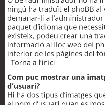
O bé l’administrador no ha in
ningú ha traduït el phpBB al
demanar-li a l’administrador d
paquet d’idioma que necessit
existeix, podeu crear una t
informació al lloc web del php
inferior de les pàgines del f
Torna a l’inici
Com puc mostrar una imat
d’usuari?
Hi ha dos tipus d’imatges q
el nom d’usuari quan es mos