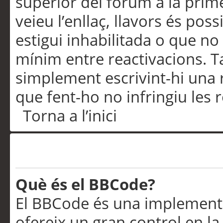
superior del fòrum a la prime
veieu l’enllaç, llavors és pos
estigui inhabilitada o que no
mínim entre reactivacions. T
simplement escrivint-hi una 
que fent-ho no infringiu les 
Torna a l’inici
Formatació i tipus de te
Què és el BBCode?
El BBCode és una implementa
ofereix un gran control en l