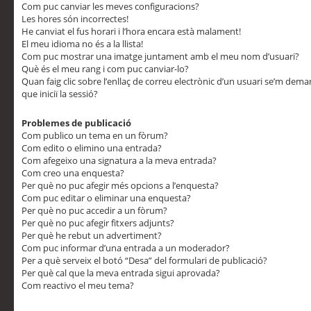
Com puc canviar les meves configuracions?
Les hores són incorrectes!
He canviat el fus horari i l’hora encara està malament!
El meu idioma no és a la llista!
Com puc mostrar una imatge juntament amb el meu nom d’usuari?
Què és el meu rang i com puc canviar-lo?
Quan faig clic sobre l’enllaç de correu electrònic d’un usuari se’m dem
que iniciï la sessió?
Problemes de publicació
Com publico un tema en un fòrum?
Com edito o elimino una entrada?
Com afegeixo una signatura a la meva entrada?
Com creo una enquesta?
Per què no puc afegir més opcions a l’enquesta?
Com puc editar o eliminar una enquesta?
Per què no puc accedir a un fòrum?
Per què no puc afegir fitxers adjunts?
Per què he rebut un advertiment?
Com puc informar d’una entrada a un moderador?
Per a què serveix el botó “Desa” del formulari de publicació?
Per què cal que la meva entrada sigui aprovada?
Com reactivo el meu tema?