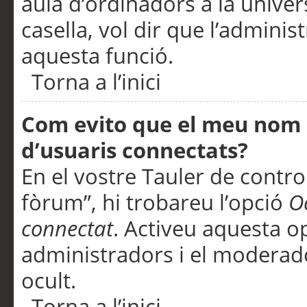
aula d’ordinadors a la univers
casella, vol dir que l’adminis
aquesta funció.
Torna a l’inici
Com evito que el meu nom d’
d’usuaris connectats?
En el vostre Tauler de control
fòrum”, hi trobareu l’opció
O
connectat
. Activeu aquesta o
administradors i el moderad
ocult.
Torna a l’inici