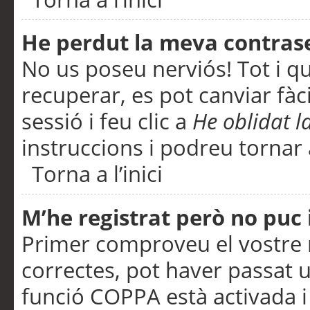
He perdut la meva contras
No us poseu nerviós! Tot i q
recuperar, es pot canviar fàci
sessió i feu clic a
He oblidat 
instruccions i podreu tornar a
Torna a l’inici
M’he registrat però no puc i
Primer comproveu el vostre n
correctes, pot haver passat u
funció COPPA està activada 