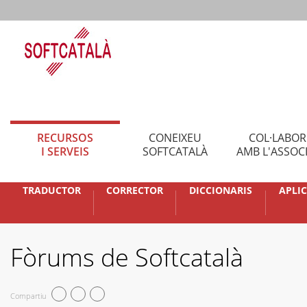
RECURSOS
CONEIXEU
COL·LABO
I SERVEIS
SOFTCATALÀ
AMB L'ASSOC
TRADUCTOR
CORRECTOR
DICCIONARIS
APLI
Fòrums de Softcatalà
Compartiu