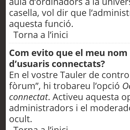
aula d’ordinadors a la univers
casella, vol dir que l’adminis
aquesta funció.
Torna a l’inici
Com evito que el meu nom d’
d’usuaris connectats?
En el vostre Tauler de control
fòrum”, hi trobareu l’opció
O
connectat
. Activeu aquesta o
administradors i el moderad
ocult.
Torna a l’inici