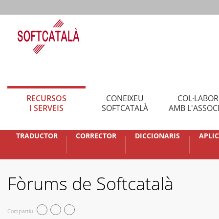
RECURSOS
CONEIXEU
COL·LABO
I SERVEIS
SOFTCATALÀ
AMB L'ASSOC
TRADUCTOR
CORRECTOR
DICCIONARIS
APLI
Fòrums de Softcatalà
Compartiu