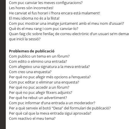
Com puc canviar les meves configuracions?
Les hores són incorrectes!
He canviat el fus horari i l’hora encara està malament!
El meu idioma no és a la llista!
Com puc mostrar una imatge juntament amb el meu nom d’usuari?
Què és el meu rang i com puc canviar-lo?
Quan faig clic sobre l’enllaç de correu electrònic d’un usuari se’m dem
que iniciï la sessió?
Problemes de publicació
Com publico un tema en un fòrum?
Com edito o elimino una entrada?
Com afegeixo una signatura a la meva entrada?
Com creo una enquesta?
Per què no puc afegir més opcions a l’enquesta?
Com puc editar o eliminar una enquesta?
Per què no puc accedir a un fòrum?
Per què no puc afegir fitxers adjunts?
Per què he rebut un advertiment?
Com puc informar d’una entrada a un moderador?
Per a què serveix el botó “Desa” del formulari de publicació?
Per què cal que la meva entrada sigui aprovada?
Com reactivo el meu tema?