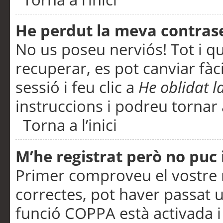
He perdut la meva contras
No us poseu nerviós! Tot i q
recuperar, es pot canviar fàci
sessió i feu clic a
He oblidat 
instruccions i podreu tornar a
Torna a l’inici
M’he registrat però no puc i
Primer comproveu el vostre n
correctes, pot haver passat u
funció COPPA està activada 