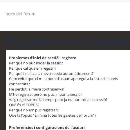
Índex del fòrum
Preguntes més freqüe
Problemes d’inici de sessió i registre
Per què no puc iniciar la sessió?
Per què cal que em registri?
Per què finalitza la meva sessió automàticament?
Com evito que el meu nom d’usuari aparegui a la llista d’usuaris
connectats?
He perdut la meva contrasenya!
M’he registrat però no puc iniciar la sessió!
Vaig registrar-me fa temps però ja no puc iniciar la sessió!
Què és el COPPA?
Per què no em puc registrar?
Què fa l’opció “Elimina totes les galetes del fòrum”?
Preferències i configuracions de l’usuari