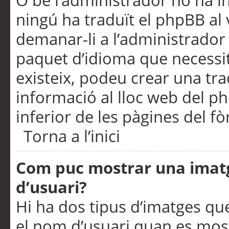
O bé l’administrador no ha in
ningú ha traduït el phpBB al
demanar-li a l’administrador d
paquet d’idioma que necessit
existeix, podeu crear una t
informació al lloc web del php
inferior de les pàgines del f
Torna a l’inici
Com puc mostrar una imat
d’usuari?
Hi ha dos tipus d’imatges q
el nom d’usuari quan es mos