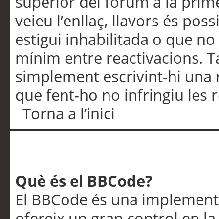
superior del fòrum a la prime
veieu l’enllaç, llavors és pos
estigui inhabilitada o que no
mínim entre reactivacions. T
simplement escrivint-hi una 
que fent-ho no infringiu les 
Torna a l’inici
Formatació i tipus de te
Què és el BBCode?
El BBCode és una implementa
ofereix un gran control en l